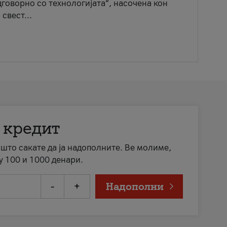
говорно со технологијата“, насочена кон
свест...
 кредит
а што сакате да ја надополните. Ве молиме,
у 100 и 1000 денари.
-
+
Надополни