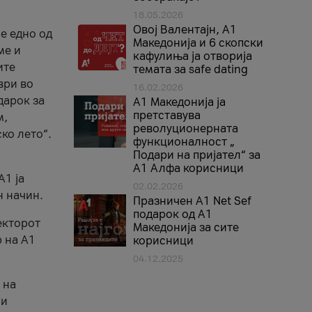
18.05.2026
Овој Валентајн, A1
е едно од
Македонија и 6 скопски
ме и
кафулиња ја отворија
ите
темата за safe dating
ври во
16.02.2026
дарок за
А1 Македонија ја
претставува
м,
револуционерната
ко лето“.
функционалност „
Подари на пријател“ за
А1 Алфа корисници
A1 ја
02.02.2026
н начин.
Празничен A1 Net Sеf
подарок од А1
екторот
Македонија за сите
 на A1
корисници
04.12.2025
 на
 и