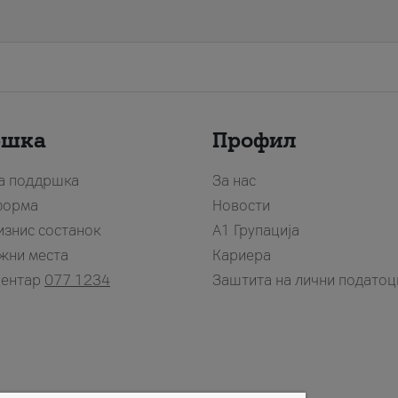
ршка
Профил
за поддршка
За нас
форма
Новости
изнис состанок
А1 Групација
жни места
Кариера
центар
077 1234
Заштита на лични податоц