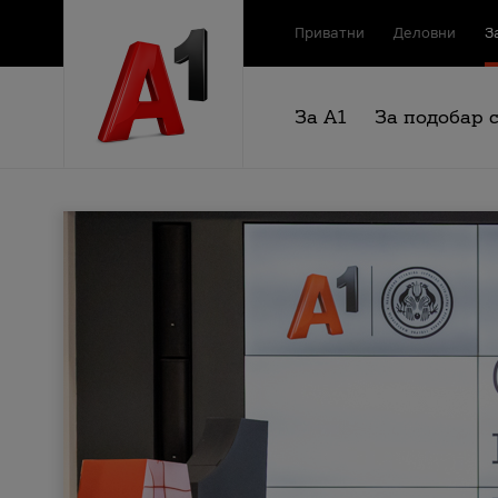
Приватни
Деловни
З
За А1
За подобар 