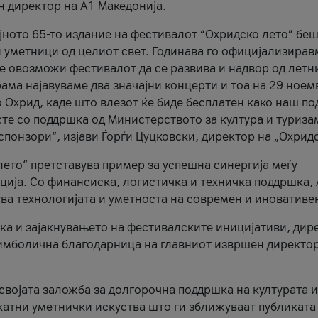
н директор на A1 Македонија.
јното 65-то издание на фестивалот “Охридско лето” беш
и уметници од целиот свет. Годинава го официјализирав
ое овозможи фестивалот да се развива и надвор од летн
ама најавуваме два значајни концерти и тоа на 29 ноем
 Охрид, каде што влезот ќе биде бесплатен како наш по
те со поддршка од Министерството за култура и туриза
понзори“, изјави Ѓорѓи Цуцковски, директор на „Охридс
лето“ претставува пример за успешна синергија меѓу
ија. Со финансиска, логистичка и техничка поддршка, 
ува технологијата и уметноста на современ и иновативе
ка и зајакнувањето на фестивалските иницијативи, дир
 симболична благодарница на главниот извршен директор
 својата заложба за долгорочна поддршка на културата и
катни уметнички искуства што ги зближуваат публиката