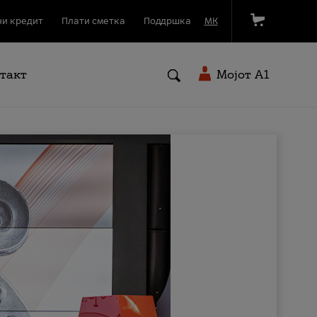
и кредит
Плати сметка
Поддршка
МК
такт
Мојот A1