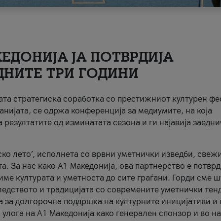
ЕДОНИЈА ЈА ПОТВРДИЈА
ДНИТЕ ТРИ ГОДИНИ
ната стратегиска соработка со престижниот културен ф
анијата, се одржа конференција за медиумите, на која
 резултатите од изминатата сезона и ги најавија заедн
ко лето’, исполнета со врвни уметнички изведби, свеж
а. За нас како A1 Македонија, ова партнерство е потврд
име културата и уметноста до сите граѓани. Горди сме 
ледството и традицијата со современите уметнички тен
а за долгорочна поддршка на културните иницијативи и 
 улога на A1 Македонија како генерален спонзор и во н