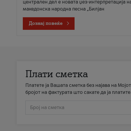
централен дел е новата џез-интерпретација н
македонска народна песна „Билјан
Дознај повеќе
Плати сметка
Платете ја Вашата сметка без најава на Мојот
бројот на фактурата што сакате да ја платите
Број на сметка