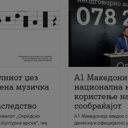
лниот џез
A1 Македони
мена музичка
национална 
користење на
аследство
сообраќајот
ивалот „Охридско
A1 Македонија заедно 
„Културна врска“, чиј
денеска и официјално 