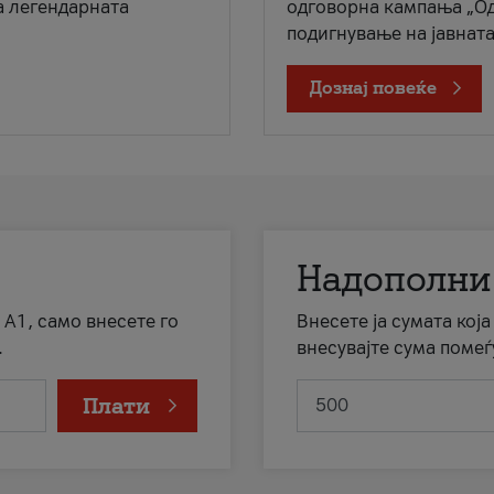
а легендарната
одговорна кампања „Од
подигнување на јавната 
Дознај повеќе
Надополни
 А1, само внесете го
Внесете ја сумата кој
.
внесувајте сума помеѓ
Плати