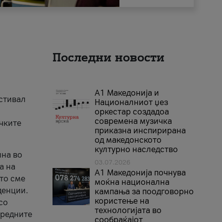
Последни новости
А1 Македонија и
естивал
Националниот џез
оркестар создадоа
современа музичка
ичките
приказна инспирирана
од македонското
културно наследство
ина во
03.07.2026
а на
A1 Македонија почнува
што сме
моќна национална
денции.
кампања за поодговорно
користење на
со
технологијата во
аредните
сообраќајот