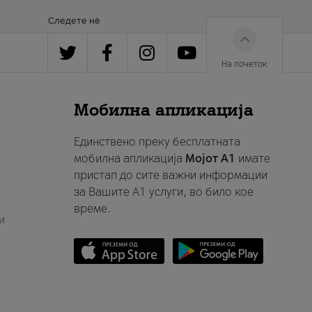
Следете нè
На почеток
Мобилна апликација
Единствено преку бесплатната
мобилна апликација
Мојот A1
имате
пристап до сите важни информации
за Вашите A1 услуги, во било кое
време.
и