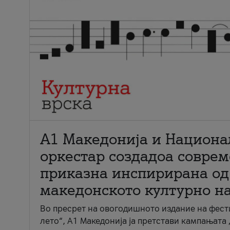
А1 Македонија и Национа
оркестар создадоа совре
приказна инспирирана од
македонското културно н
Во пресрет на овогодишното издание на фест
лето“, А1 Македонија ја претстави кампањата 