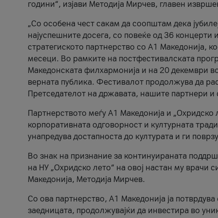
години“, изјави Методија Мирчев, главен изврше
„Со особена чест сакам да соопштам дека јубиле
најуспешните досега, со повеќе од 36 концерти 
стратегиското партнерство со А1 Македонија, к
месеци. Во рамките на постфестивалската прогр
Македонската филхармонија и на 20 декември во
верната публика. Фестивалот продолжува да рас
Претседателот на државата, нашите партнери и с
Партнерството меѓу A1 Македонија и „Охридско 
корпоративната одговорност и културната традиц
унапредува достапноста до културата и ги поврз
Во знак на признание за континуираната поддрш
на НУ „Охридско лето“ на овој настан му врачи
Македонија, Методија Мирчев.
Со ова партнерство, A1 Македонија ја потврдува
заедницата, продолжувајќи да инвестира во уни