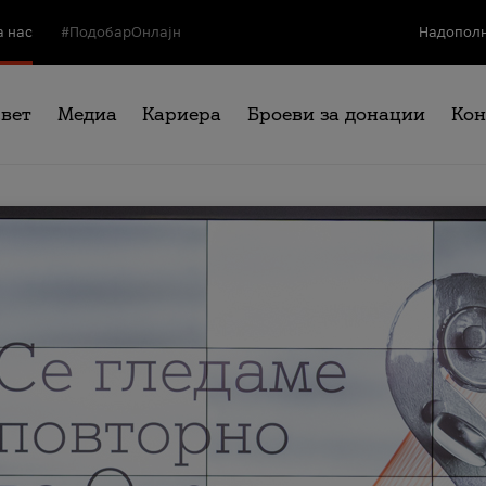
а нас
#ПодобарОнлајн
Надополн
свет
Медиа
Кариера
Броеви за донации
Кон