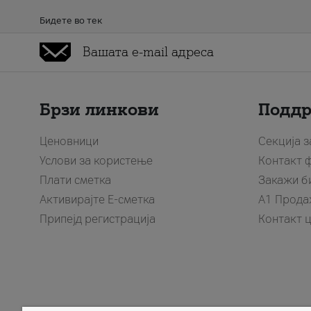
Бидете во тек
Брзи линкови
Подд
Ценовници
Секција 
Услови за користење
Контакт 
Плати сметка
Закажи б
Активирајте Е-сметка
A1 Прода
Припејд регистрација
Контакт 