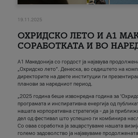
19.11.2025
ОХРИДСКО ЛЕТО И A1 МАК
СОРАБОТКАТА И ВО НАРЕ
A1 Македонија со гордост ја најавува продолже
„Охридско лето“. Денеска, во седиштето на комп
директорите на двете институции ги презентираа
планови за наредниот период.
„2025 година беше извонредна година за ‘Охридс
програмата и инспиративна енергија од публикат
нашата корпоративна стратегија – да ја приближ
дел од фестивал што успешно ги комбинира нас
Со оваа соработка ја зацврстуваме нашата визиј
големо задоволство ја најавуваме продолжената