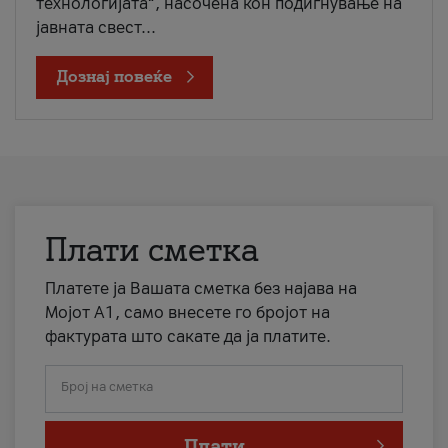
технологијата“, насочена кон подигнување на
јавната свест...
Дознај повеќе
Плати сметка
Платете ја Вашата сметка без најава на
Мојот А1, само внесете го бројот на
фактурата што сакате да ја платите.
Број на сметка
Плати