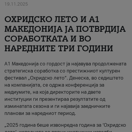
19.11.2025
За нас
ОХРИДСКО ЛЕТО И A1
#ПодобарОнлајн
МАКЕДОНИЈА ЈА ПОТВРДИЈА
СОРАБОТКАТА И ВО
НАРЕДНИТЕ ТРИ ГОДИНИ
A1 Македонија со гордост ја најавува продолжената
стратегиска соработка со престижниот културен
фестивал „Охридско лето“. Денеска, во седиштето
на компанијата, се одржа конференција за
медиумите, на која директорите на двете
институции ги презентираа резултатите од
изминатата сезона и ги најавија заедничките
планови за наредниот период.
„2025 година беше извонредна година за ‘Охридско