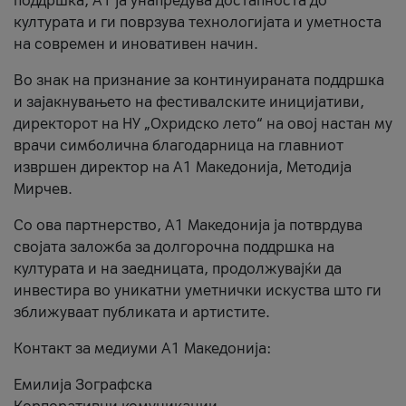
поддршка, A1 ја унапредува достапноста до
културата и ги поврзува технологијата и уметноста
на современ и иновативен начин.
Во знак на признание за континуираната поддршка
и зајакнувањето на фестивалските иницијативи,
директорот на НУ „Охридско лето“ на овој настан му
врачи симболична благодарница на главниот
извршен директор на A1 Македонија, Методија
Мирчев.
Со ова партнерство, A1 Македонија ја потврдува
својата заложба за долгорочна поддршка на
културата и на заедницата, продолжувајќи да
инвестира во уникатни уметнички искуства што ги
зближуваат публиката и артистите.
Контакт за медиуми А1 Македонија:
Емилија Зографска