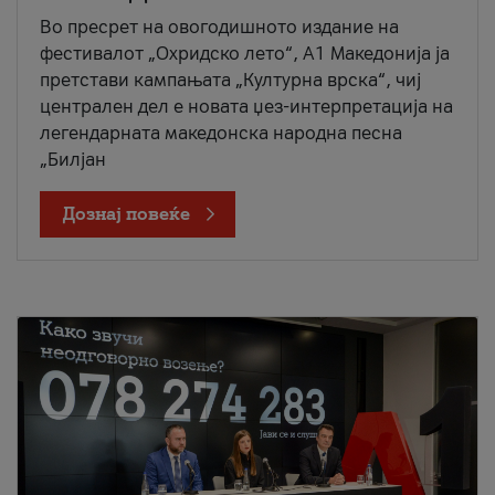
Во пресрет на овогодишното издание на
фестивалот „Охридско лето“, А1 Македонија ја
претстави кампањата „Културна врска“, чиј
централен дел е новата џез-интерпретација на
легендарната македонска народна песна
„Билјан
Дознај повеќе