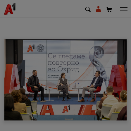
МК
EN
SQ
Приватни
Деловни
Поддршка
Надополни кредит
Плати сметка