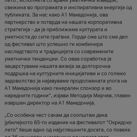
лето’, исполнета со врвни уметнички изведби,
свежина во програмата и инспиративна енергија од
публиката. За нас како A1 Македонија, ова
партнерство е потврда на нашата корпоративна
стратегија – да ја приближиме културата и
уметноста до сите граѓани. Горди сме што сме дел
од фестивал што успешно ги комбинира
наследството и традицијата со современите
уметнички тенденции. Со оваа соработка ја
зацврстуваме нашата визија за долгорочна
поддршка на културните иницијативи и со големо
задоволство ја најавуваме продолжената улога на
A1 Македонија како генерален спонзор и во
наредните години“, изјави Методија Мирчев, главен
извршен директор на A1 Македонија.
„Со особена чест сакам да соопштам дека
јубилејното 65-то издание на фестивалот “Охридско
лето” беше едно од најуспешните досега, со повеќе