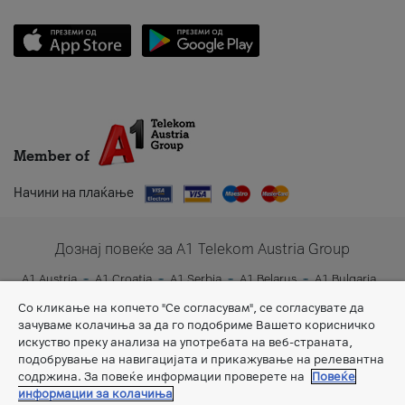
Member of
Начини на плаќање
Дознај повеќе за A1 Telekom Austria Group
A1 Austria
A1 Croatia
A1 Serbia
A1 Belarus
A1 Bulgaria
A1 Slovenia
A1 Digital
Со кликање на копчето "Се согласувам", се согласувате да
зачуваме колачиња за да го подобриме Вашето корисничко
искуство преку анализа на употребата на веб-страната,
подобрување на навигацијата и прикажување на релевантна
содржина. За повеќе информации проверете на
Повеќе
информации за колачиња