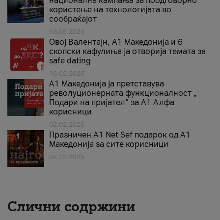
национална кампања за поодговорно
користење на технологијата во
сообраќајот
18.05.2026
Овој Валентајн, A1 Македонија и 6
скопски кафулиња ја отворија темата за
safe dating
16.02.2026
А1 Македонија ја претставува
револуционерната функционалност „
Подари на пријател“ за А1 Алфа
корисници
02.02.2026
Празничен A1 Net Sеf подарок од А1
Македонија за сите корисници
04.12.2025
Слични содржини