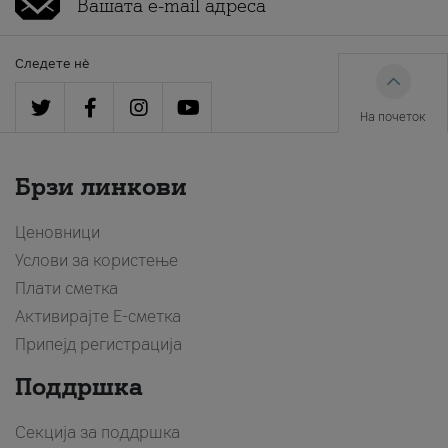
Следете нè
На почеток
Брзи линкови
Ценовници
Услови за користење
Плати сметка
Активирајте Е-сметка
Припејд регистрација
Поддршка
Секција за поддршка