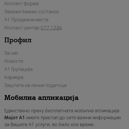
Контакт форма
Закажи бизнис состанок
A1 Продажни места
Контакт центар
077 1234
Профил
За нас
Новости
А1 Групација
Кариера
Заштита на лични податоци
Мобилна апликација
Единствено преку бесплатната мобилна апликација
Мојот A1
имате пристап до сите важни информации
за Вашите A1 услуги, во било кое време.