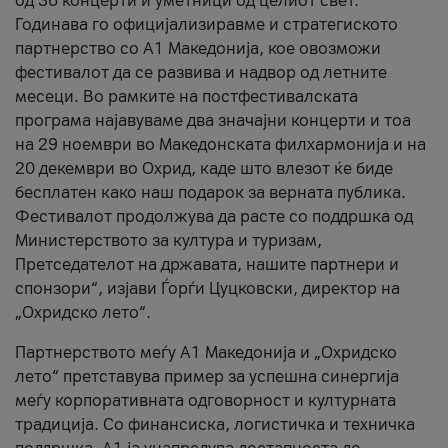
од 36 концерти и уметници од целиот свет.
Годинава го официјализиравме и стратегиското
партнерство со А1 Македонија, кое овозможи
фестивалот да се развива и надвор од летните
месеци. Во рамките на постфестивалската
програма најавуваме два значајни концерти и тоа
на 29 ноември во Македонската филхармонија и на
20 декември во Охрид, каде што влезот ќе биде
бесплатен како наш подарок за верната публика.
Фестивалот продолжува да расте со поддршка од
Министерството за култура и туризам,
Претседателот на државата, нашите партнери и
спонзори“, изјави Ѓорѓи Цуцковски, директор на
„Охридско лето“.
Партнерството меѓу A1 Македонија и „Охридско
лето“ претставува пример за успешна синергија
меѓу корпоративната одговорност и културната
традиција. Со финансиска, логистичка и техничка