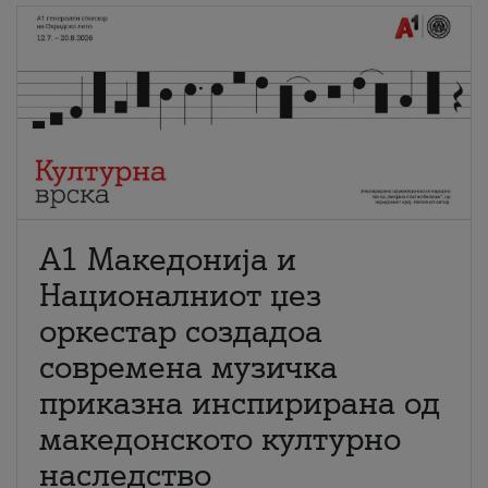
А1 Македонија и
Националниот џез
оркестар создадоа
современа музичка
приказна инспирирана од
македонското културно
наследство