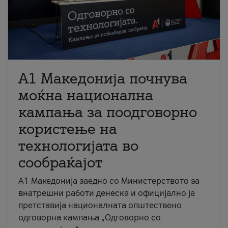
A1 Македонија почнува
моќна национална
кампања за поодговорно
користење на
технологијата во
сообраќајот
A1 Македонија заедно со Министерството за
внатрешни работи денеска и официјално ја
претставија националната општествено
одговорна кампања „Одговорно со