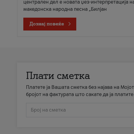
централен дел е новата џез-интерпретација н
македонска народна песна „Билјан
Дознај повеќе
Плати сметка
Платете ја Вашата сметка без најава на Мојот
бројот на фактурата што сакате да ја платите
Број на сметка