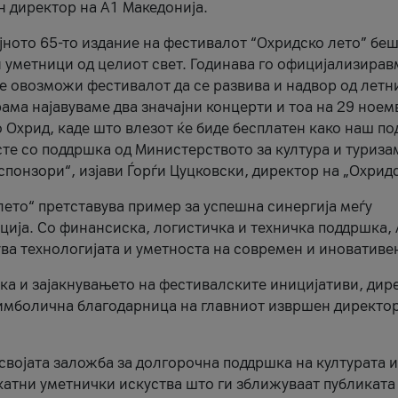
н директор на A1 Македонија.
јното 65-то издание на фестивалот “Охридско лето” беш
и уметници од целиот свет. Годинава го официјализирав
ое овозможи фестивалот да се развива и надвор од летн
ама најавуваме два значајни концерти и тоа на 29 ноем
 Охрид, каде што влезот ќе биде бесплатен како наш по
те со поддршка од Министерството за култура и туриза
понзори“, изјави Ѓорѓи Цуцковски, директор на „Охридс
лето“ претставува пример за успешна синергија меѓу
ија. Со финансиска, логистичка и техничка поддршка, 
ува технологијата и уметноста на современ и иновативе
ка и зајакнувањето на фестивалските иницијативи, дир
 симболична благодарница на главниот извршен директор
 својата заложба за долгорочна поддршка на културата и
катни уметнички искуства што ги зближуваат публиката