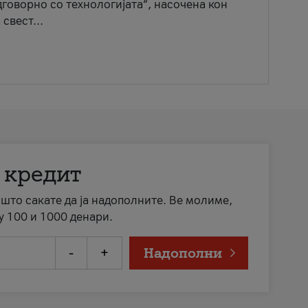
говорно со технологијата“, насочена кон
свест...
 кредит
а што сакате да ја надополните. Ве молиме,
у 100 и 1000 денари.
-
+
Надополни