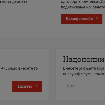
а легендарната
одговорна кампања „Од
подигнување на јавната 
Дознај повеќе
Надополни
 А1, само внесете го
Внесете ја сумата кој
.
внесувајте сума помеѓ
Плати