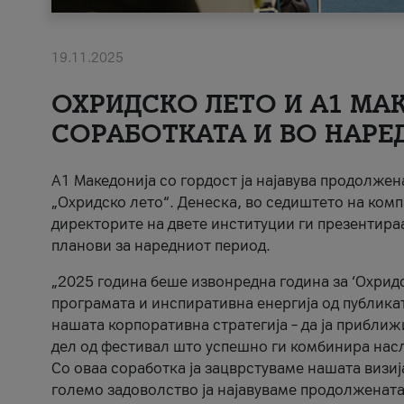
19.11.2025
ОХРИДСКО ЛЕТО И A1 МАК
СОРАБОТКАТА И ВО НАРЕ
A1 Македонија со гордост ја најавува продолже
„Охридско лето“. Денеска, во седиштето на комп
директорите на двете институции ги презентираа
планови за наредниот период.
„2025 година беше извонредна година за ‘Охридс
програмата и инспиративна енергија од публикат
нашата корпоративна стратегија – да ја приближ
дел од фестивал што успешно ги комбинира нас
Со оваа соработка ја зацврстуваме нашата визиј
големо задоволство ја најавуваме продолжената