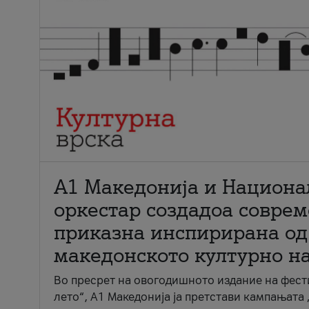
А1 Македонија и Национа
оркестар создадоа совре
приказна инспирирана од
македонското културно н
Во пресрет на овогодишното издание на фест
лето“, А1 Македонија ја претстави кампањата 