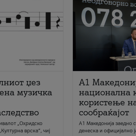
лниот џез
A1 Македони
мена музичка
национална 
користење на
аследство
сообраќајот
ивалот „Охридско
A1 Македонија заедно 
„Културна врска“, чиј
денеска и официјално 