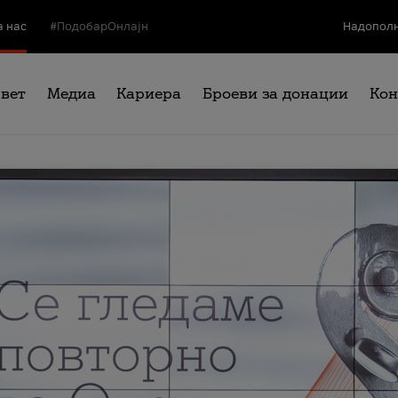
а нас
#ПодобарОнлајн
Надополн
свет
Медиа
Кариера
Броеви за донации
Кон