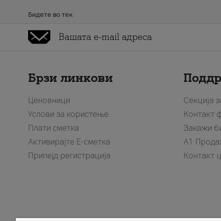
Бидете во тек
Брзи линкови
Подд
Ценовници
Секција 
Услови за користење
Контакт 
Плати сметка
Закажи б
Активирајте Е-сметка
A1 Прода
Припејд регистрација
Контакт 