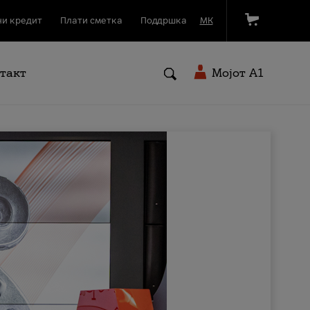
и кредит
Плати сметка
Поддршка
МК
такт
Мојот A1