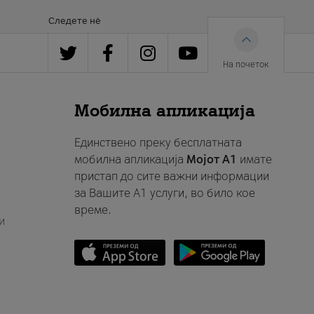
Следете нè
На почеток
Мобилна апликација
Единствено преку бесплатната
мобилна апликација
Мојот A1
имате
пристап до сите важни информации
за Вашите A1 услуги, во било кое
време.
и