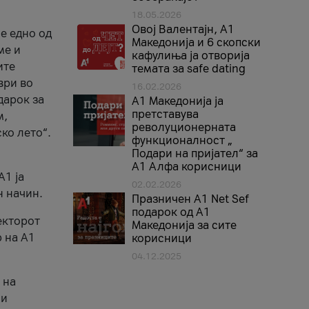
18.05.2026
Овој Валентајн, A1
е едно од
Македонија и 6 скопски
ме и
кафулиња ја отворија
ите
темата за safe dating
ври во
16.02.2026
дарок за
А1 Македонија ја
претставува
м,
револуционерната
ко лето“.
функционалност „
Подари на пријател“ за
А1 Алфа корисници
A1 ја
02.02.2026
н начин.
Празничен A1 Net Sеf
подарок од А1
екторот
Македонија за сите
 на A1
корисници
04.12.2025
 на
 и