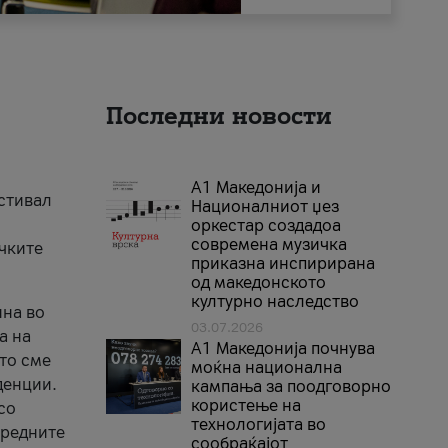
Последни новости
А1 Македонија и
естивал
Националниот џез
оркестар создадоа
современа музичка
ичките
приказна инспирирана
од македонското
културно наследство
ина во
03.07.2026
а на
A1 Македонија почнува
што сме
моќна национална
денции.
кампања за поодговорно
користење на
со
технологијата во
аредните
сообраќајот