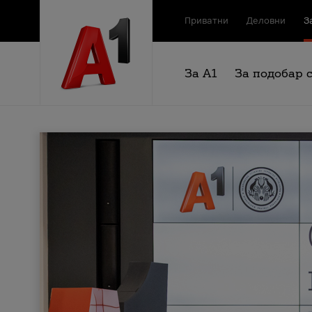
Приватни
Деловни
З
За А1
За подобар 