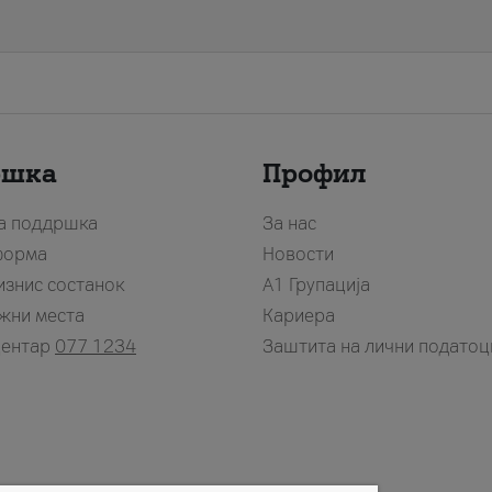
ршка
Профил
за поддршка
За нас
форма
Новости
изнис состанок
А1 Групација
жни места
Кариера
центар
077 1234
Заштита на лични податоц