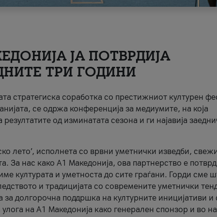
ЕДОНИЈА ЈА ПОТВРДИЈА
ДНИТЕ ТРИ ГОДИНИ
ната стратегиска соработка со престижниот културен ф
анијата, се одржа конференција за медиумите, на која
 резултатите од изминатата сезона и ги најавија заедн
ко лето’, исполнета со врвни уметнички изведби, свеж
а. За нас како A1 Македонија, ова партнерство е потврд
име културата и уметноста до сите граѓани. Горди сме 
ледството и традицијата со современите уметнички тен
а за долгорочна поддршка на културните иницијативи и 
 улога на A1 Македонија како генерален спонзор и во н