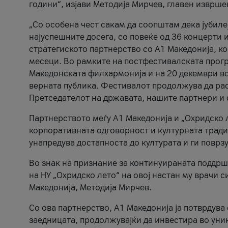
години“, изјави Методија Мирчев, главен изврше
„Со особена чест сакам да соопштам дека јубиле
најуспешните досега, со повеќе од 36 концерти 
стратегиското партнерство со А1 Македонија, к
месеци. Во рамките на постфестивалската прогр
Македонската филхармонија и на 20 декември во
верната публика. Фестивалот продолжува да рас
Претседателот на државата, нашите партнери и с
Партнерството меѓу A1 Македонија и „Охридско 
корпоративната одговорност и културната традиц
унапредува достапноста до културата и ги поврз
Во знак на признание за континуираната поддрш
на НУ „Охридско лето“ на овој настан му врачи
Македонија, Методија Мирчев.
Со ова партнерство, A1 Македонија ја потврдува
заедницата, продолжувајќи да инвестира во уни