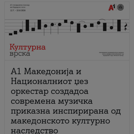
А1 Македонија и
Националниот џез
оркестар создадоа
современа музичка
приказна инспирирана од
македонското културно
наследство