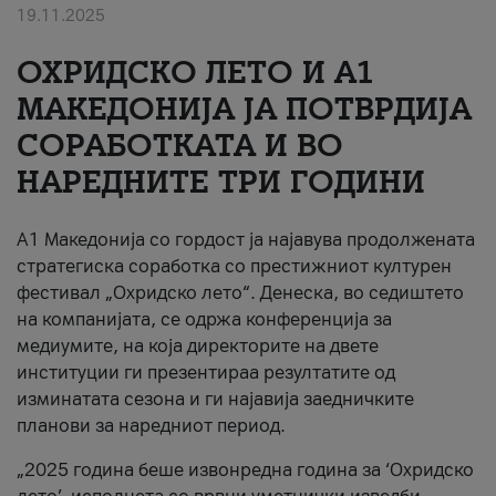
19.11.2025
За нас
ОХРИДСКО ЛЕТО И A1
#ПодобарОнлајн
МАКЕДОНИЈА ЈА ПОТВРДИЈА
СОРАБОТКАТА И ВО
НАРЕДНИТЕ ТРИ ГОДИНИ
A1 Македонија со гордост ја најавува продолжената
стратегиска соработка со престижниот културен
фестивал „Охридско лето“. Денеска, во седиштето
на компанијата, се одржа конференција за
медиумите, на која директорите на двете
институции ги презентираа резултатите од
изминатата сезона и ги најавија заедничките
планови за наредниот период.
„2025 година беше извонредна година за ‘Охридско