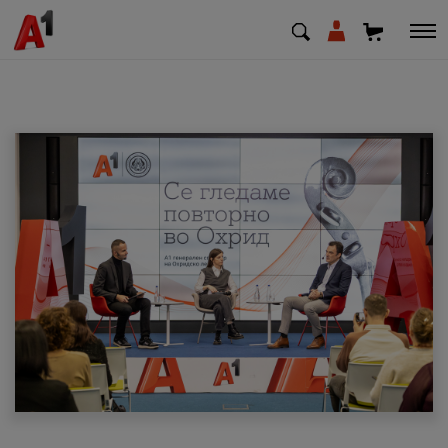
МК
EN
SQ
Приватни
Деловни
Поддршка
Надополни кредит
Плати сметка