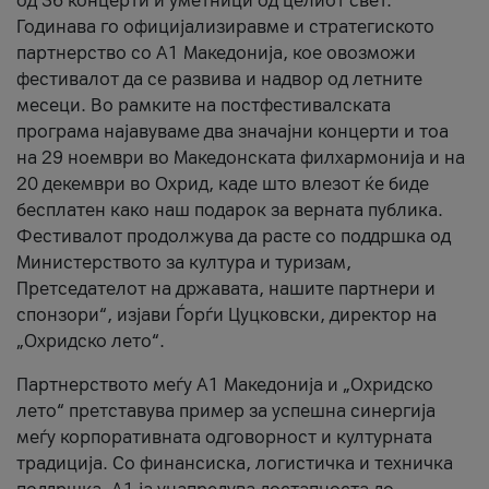
од 36 концерти и уметници од целиот свет.
Годинава го официјализиравме и стратегиското
партнерство со А1 Македонија, кое овозможи
фестивалот да се развива и надвор од летните
месеци. Во рамките на постфестивалската
програма најавуваме два значајни концерти и тоа
на 29 ноември во Македонската филхармонија и на
20 декември во Охрид, каде што влезот ќе биде
бесплатен како наш подарок за верната публика.
Фестивалот продолжува да расте со поддршка од
Министерството за култура и туризам,
Претседателот на државата, нашите партнери и
спонзори“, изјави Ѓорѓи Цуцковски, директор на
„Охридско лето“.
Партнерството меѓу A1 Македонија и „Охридско
лето“ претставува пример за успешна синергија
меѓу корпоративната одговорност и културната
традиција. Со финансиска, логистичка и техничка