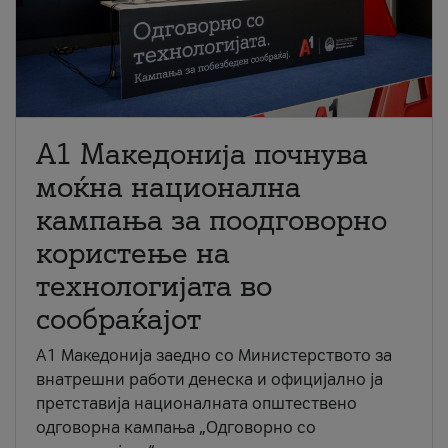
A1 Македонија почнува
моќна национална
кампања за поодговорно
користење на
технологијата во
сообраќајот
A1 Македонија заедно со Министерството за
внатрешни работи денеска и официјално ја
претставија националната општествено
одговорна кампања „Одговорно со