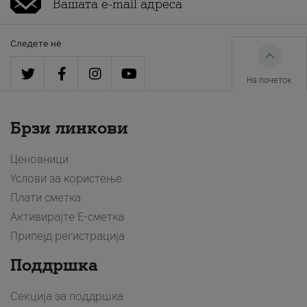
Следете нè
На почеток
Брзи линкови
Ценовници
Услови за користење
Плати сметка
Активирајте Е-сметка
Припејд регистрација
Поддршка
Секција за поддршка