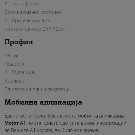
Контакт форма
Закажи бизнис состанок
A1 Продажни места
Контакт центар
077 1234
Профил
За нас
Новости
А1 Групација
Кариера
Заштита на лични податоци
Мобилна апликација
Единствено преку бесплатната мобилна апликација
Мојот A1
имате пристап до сите важни информации
за Вашите A1 услуги, во било кое време.