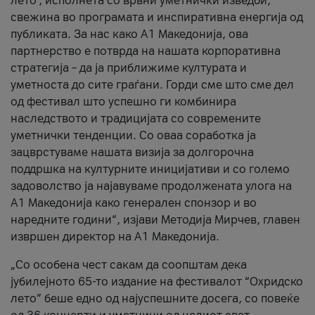
лето’, исполнета со врвни уметнички изведби,
свежина во програмата и инспиративна енергија од
публиката. За нас како A1 Македонија, ова
партнерство е потврда на нашата корпоративна
стратегија – да ја приближиме културата и
уметноста до сите граѓани. Горди сме што сме дел
од фестивал што успешно ги комбинира
наследството и традицијата со современите
уметнички тенденции. Со оваа соработка ја
зацврстуваме нашата визија за долгорочна
поддршка на културните иницијативи и со големо
задоволство ја најавуваме продолжената улога на
A1 Македонија како генерален спонзор и во
наредните години“, изјави Методија Мирчев, главен
извршен директор на A1 Македонија.
„Со особена чест сакам да соопштам дека
јубилејното 65-то издание на фестивалот “Охридско
лето” беше едно од најуспешните досега, со повеќе