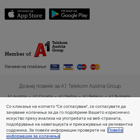
Member of
Начини на плаќање
Дознај повеќе за A1 Telekom Austria Group
A1 Austria
A1 Croatia
A1 Serbia
A1 Belarus
A1 Bulgaria
A1 Slovenia
A1 Digital
Со кликање на копчето "Се согласувам", се согласувате да
зачуваме колачиња за да го подобриме Вашето корисничко
искуство преку анализа на употребата на веб-страната,
подобрување на навигацијата и прикажување на релевантна
содржина. За повеќе информации проверете на
Повеќе
информации за колачиња