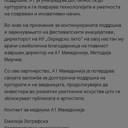
поддршка, A1 ја унапредува достапноста до
културата и ги поврзува технологијата и уметноста
на современ и иновативен начин.
Во знак на признание за континуираната поддршка
и зајакнувањето на фестивалските иницијативи,
директорот на НУ „Охридско лето“ на овој настан му
врачи симболична благодарница на главниот
извршен директор на A1 Македонија, Методија
Мирчев.
Со ова партнерство, A1 Македонија ја потврдува
својата заложба за долгорочна поддршка на
културата и на заедницата, продолжувајќи да
инвестира во уникатни уметнички искуства што ги
зближуваат публиката и артистите.
Контакт за медиуми А1 Македонија:
Емилија Зографска