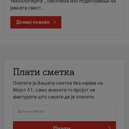
технологијата“, насочена кон подигнување на
јавната свест...
Дознај повеќе
Плати сметка
Платете ја Вашата сметка без најава на
Мојот А1, само внесете го бројот на
фактурата што сакате да ја платите.
Број на сметка
Плати