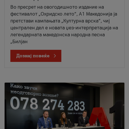
Во пресрет на овогодишното издание на
фестивалот „Охридско лето“, А1 Македонија ја
претстави кампањата „Културна врска“, чиј
централен дел е новата џез-интерпретација на
легендарната македонска народна песна
„Билјан
Дознај повеќе