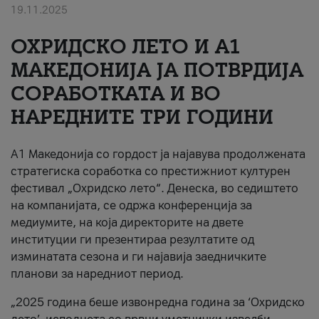
19.11.2025
За нас
ОХРИДСКО ЛЕТО И A1
#ПодобарОнлајн
МАКЕДОНИЈА ЈА ПОТВРДИЈА
СОРАБОТКАТА И ВО
НАРЕДНИТЕ ТРИ ГОДИНИ
A1 Македонија со гордост ја најавува продолжената
стратегиска соработка со престижниот културен
фестивал „Охридско лето“. Денеска, во седиштето
на компанијата, се одржа конференција за
медиумите, на која директорите на двете
институции ги презентираа резултатите од
изминатата сезона и ги најавија заедничките
планови за наредниот период.
„2025 година беше извонредна година за ‘Охридско