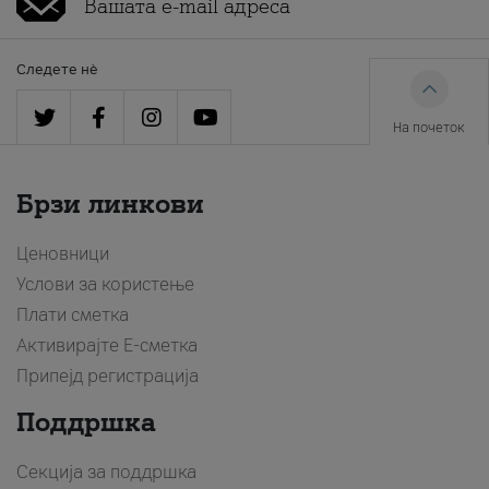
Следете нè
На почеток
Брзи линкови
Ценовници
Услови за користење
Плати сметка
Активирајте Е-сметка
Припејд регистрација
Поддршка
Секција за поддршка