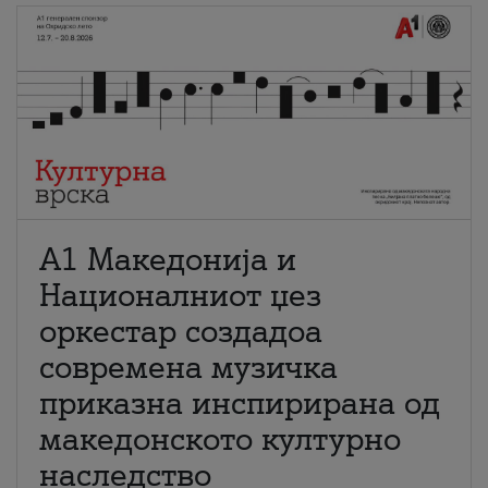
А1 Македонија и
Националниот џез
оркестар создадоа
современа музичка
приказна инспирирана од
македонското културно
наследство