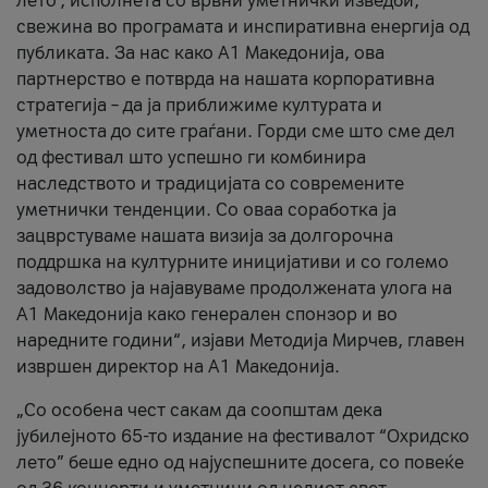
лето’, исполнета со врвни уметнички изведби,
свежина во програмата и инспиративна енергија од
публиката. За нас како A1 Македонија, ова
партнерство е потврда на нашата корпоративна
стратегија – да ја приближиме културата и
уметноста до сите граѓани. Горди сме што сме дел
од фестивал што успешно ги комбинира
наследството и традицијата со современите
уметнички тенденции. Со оваа соработка ја
зацврстуваме нашата визија за долгорочна
поддршка на културните иницијативи и со големо
задоволство ја најавуваме продолжената улога на
A1 Македонија како генерален спонзор и во
наредните години“, изјави Методија Мирчев, главен
извршен директор на A1 Македонија.
„Со особена чест сакам да соопштам дека
јубилејното 65-то издание на фестивалот “Охридско
лето” беше едно од најуспешните досега, со повеќе