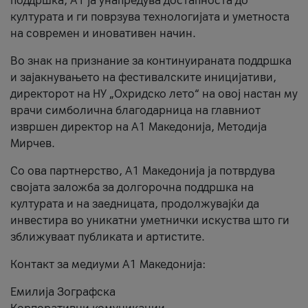
поддршка, A1 ја унапредува достапноста до
културата и ги поврзува технологијата и уметноста
на современ и иновативен начин.
Во знак на признание за континуираната поддршка
и зајакнувањето на фестивалските иницијативи,
директорот на НУ „Охридско лето“ на овој настан му
врачи симболична благодарница на главниот
извршен директор на A1 Македонија, Методија
Мирчев.
Со ова партнерство, A1 Македонија ја потврдува
својата заложба за долгорочна поддршка на
културата и на заедницата, продолжувајќи да
инвестира во уникатни уметнички искуства што ги
зближуваат публиката и артистите.
Контакт за медиуми А1 Македонија:
Емилија Зографска