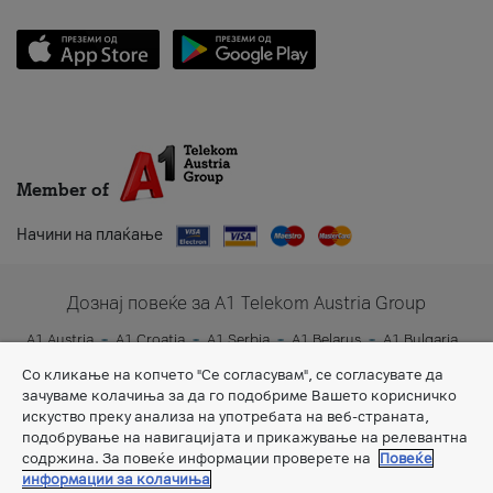
Member of
Начини на плаќање
Дознај повеќе за A1 Telekom Austria Group
A1 Austria
A1 Croatia
A1 Serbia
A1 Belarus
A1 Bulgaria
A1 Slovenia
A1 Digital
Со кликање на копчето "Се согласувам", се согласувате да
зачуваме колачиња за да го подобриме Вашето корисничко
искуство преку анализа на употребата на веб-страната,
подобрување на навигацијата и прикажување на релевантна
содржина. За повеќе информации проверете на
Повеќе
информации за колачиња