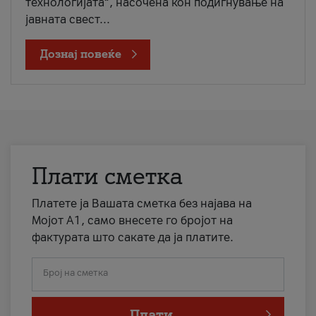
технологијата“, насочена кон подигнување на
јавната свест...
Дознај повеќе
Плати сметка
Платете ја Вашата сметка без најава на
Мојот А1, само внесете го бројот на
фактурата што сакате да ја платите.
Број на сметка
Плати