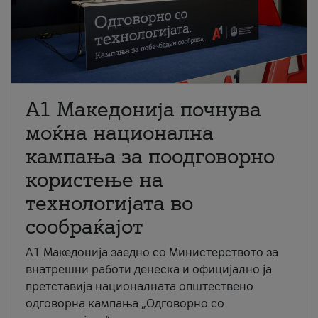
A1 Македонија почнува
моќна национална
кампања за поодговорно
користење на
технологијата во
сообраќајот
A1 Македонија заедно со Министерството за
внатрешни работи денеска и официјално ја
претставија националната општествено
одговорна кампања „Одговорно со