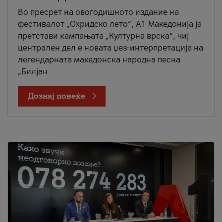
Во пресрет на овогодишното издание на
фестивалот „Охридско лето“, А1 Македонија ја
претстави кампањата „Културна врска“, чиј
централен дел е новата џез-интерпретација на
легендарната македонска народна песна
„Билјан
Дознај повеќе