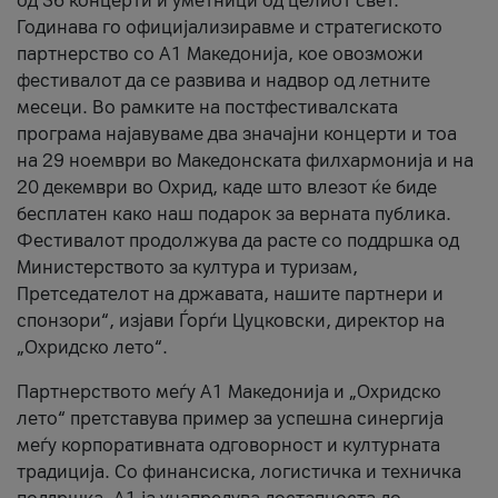
од 36 концерти и уметници од целиот свет.
Годинава го официјализиравме и стратегиското
партнерство со А1 Македонија, кое овозможи
фестивалот да се развива и надвор од летните
месеци. Во рамките на постфестивалската
програма најавуваме два значајни концерти и тоа
на 29 ноември во Македонската филхармонија и на
20 декември во Охрид, каде што влезот ќе биде
бесплатен како наш подарок за верната публика.
Фестивалот продолжува да расте со поддршка од
Министерството за култура и туризам,
Претседателот на државата, нашите партнери и
спонзори“, изјави Ѓорѓи Цуцковски, директор на
„Охридско лето“.
Партнерството меѓу A1 Македонија и „Охридско
лето“ претставува пример за успешна синергија
меѓу корпоративната одговорност и културната
традиција. Со финансиска, логистичка и техничка