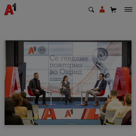
МК
EN
SQ
Приватни
Деловни
Поддршка
Надополни кредит
Плати сметка