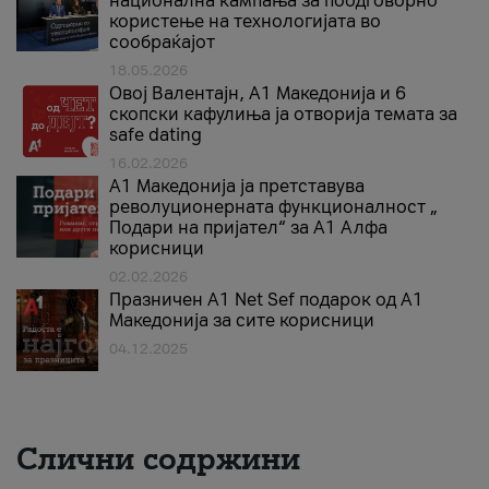
национална кампања за поодговорно
користење на технологијата во
сообраќајот
18.05.2026
Овој Валентајн, A1 Македонија и 6
скопски кафулиња ја отворија темата за
safe dating
16.02.2026
А1 Македонија ја претставува
револуционерната функционалност „
Подари на пријател“ за А1 Алфа
корисници
02.02.2026
Празничен A1 Net Sеf подарок од А1
Македонија за сите корисници
04.12.2025
Слични содржини