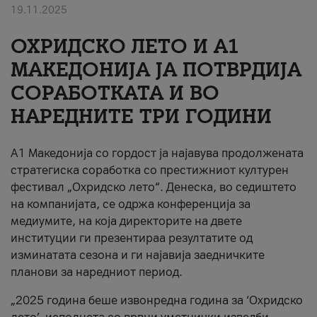
19.11.2025
За нас
ОХРИДСКО ЛЕТО И A1
#ПодобарОнлајн
МАКЕДОНИЈА ЈА ПОТВРДИЈА
СОРАБОТКАТА И ВО
НАРЕДНИТЕ ТРИ ГОДИНИ
A1 Македонија со гордост ја најавува продолжената
стратегиска соработка со престижниот културен
фестивал „Охридско лето“. Денеска, во седиштето
на компанијата, се одржа конференција за
медиумите, на која директорите на двете
институции ги презентираа резултатите од
изминатата сезона и ги најавија заедничките
планови за наредниот период.
„2025 година беше извонредна година за ‘Охридско