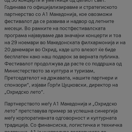
од 36 концерти и уметници од целиот свет.
Годинава го официјализиравме и стратегиското
партнерство со А1 Македонија, кое овозможи
фестивалот да се развива и надвор од летните
месеци. Во рамките на постфестивалската
програма најавуваме два значајни концерти и тоа
на 29 ноември во Македонската филхармонија и на
20 декември во Охрид, каде што влезот ќе биде
бесплатен како наш подарок за верната публика.
Фестивалот продолжува да расте со поддршка од
Министерството за култура и туризам,
Претседателот на државата, нашите партнери и
спонзори“, изјави Ѓорѓи Цуцковски, директор на
„Охридско лето“.
Партнерството меѓу A1 Македонија и „Охридско
лето“ претставува пример за успешна синергија
меѓу корпоративната одговорност и културната
традиција. Со финансиска, логистичка и техничка