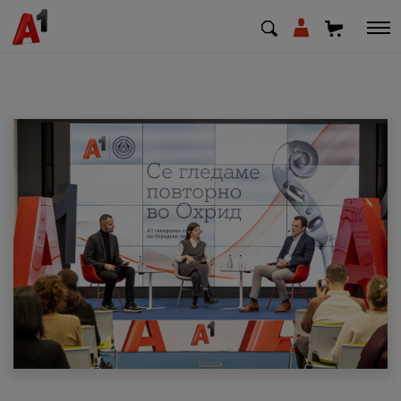
МК
EN
SQ
Приватни
Деловни
Поддршка
Надополни кредит
Плати сметка