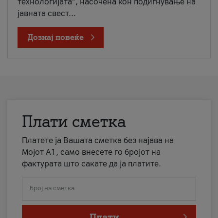
технологијата“, насочена кон подигнување на
јавната свест...
Дознај повеќе
Плати сметка
Платете ја Вашата сметка без најава на
Мојот А1, само внесете го бројот на
фактурата што сакате да ја платите.
Број на сметка
Плати