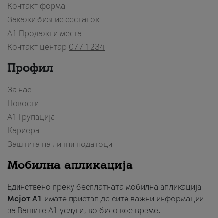
Контакт форма
Закажи бизнис состанок
A1 Продажни места
Контакт центар
077 1234
Профил
За нас
Новости
А1 Групација
Кариера
Заштита на лични податоци
Мобилна апликација
Единствено преку бесплатната мобилна апликација
Мојот A1
имате пристап до сите важни информации
за Вашите A1 услуги, во било кое време.