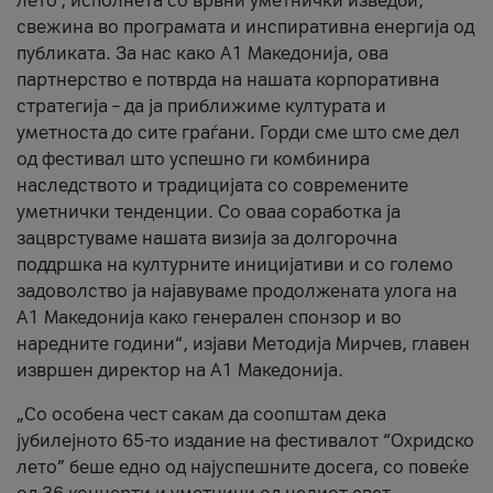
лето’, исполнета со врвни уметнички изведби,
свежина во програмата и инспиративна енергија од
публиката. За нас како A1 Македонија, ова
партнерство е потврда на нашата корпоративна
стратегија – да ја приближиме културата и
уметноста до сите граѓани. Горди сме што сме дел
од фестивал што успешно ги комбинира
наследството и традицијата со современите
уметнички тенденции. Со оваа соработка ја
зацврстуваме нашата визија за долгорочна
поддршка на културните иницијативи и со големо
задоволство ја најавуваме продолжената улога на
A1 Македонија како генерален спонзор и во
наредните години“, изјави Методија Мирчев, главен
извршен директор на A1 Македонија.
„Со особена чест сакам да соопштам дека
јубилејното 65-то издание на фестивалот “Охридско
лето” беше едно од најуспешните досега, со повеќе