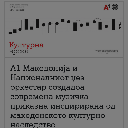
А1 Македонија и
Националниот џез
оркестар создадоа
современа музичка
приказна инспирирана од
македонското културно
наследство