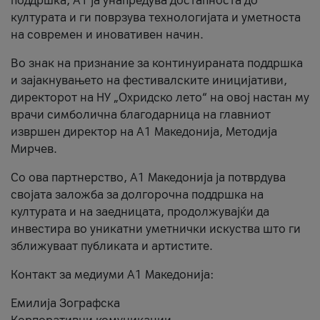
поддршка, A1 ја унапредува достапноста до
културата и ги поврзува технологијата и уметноста
на современ и иновативен начин.
Во знак на признание за континуираната поддршка
и зајакнувањето на фестивалските иницијативи,
директорот на НУ „Охридско лето“ на овој настан му
врачи симболична благодарница на главниот
извршен директор на A1 Македонија, Методија
Мирчев.
Со ова партнерство, A1 Македонија ја потврдува
својата заложба за долгорочна поддршка на
културата и на заедницата, продолжувајќи да
инвестира во уникатни уметнички искуства што ги
зближуваат публиката и артистите.
Контакт за медиуми А1 Македонија:
Емилија Зографска