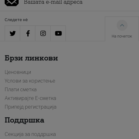
Следете нè
На почеток
Брзи линкови
Ценовници
Услови за користење
Плати сметка
Активирајте Е-сметка
Припејд регистрација
Поддршка
Секција за поддршка