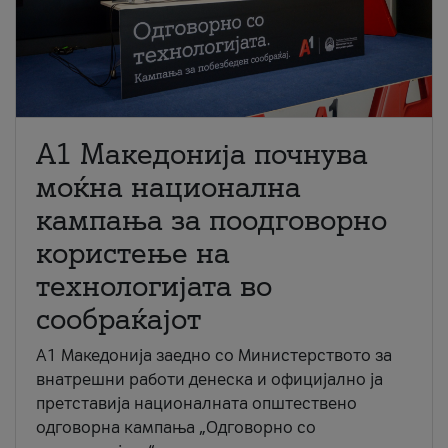
A1 Македонија почнува
моќна национална
кампања за поодговорно
користење на
технологијата во
сообраќајот
A1 Македонија заедно со Министерството за
внатрешни работи денеска и официјално ја
претставија националната општествено
одговорна кампања „Одговорно со