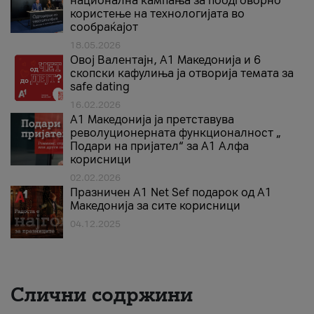
национална кампања за поодговорно
користење на технологијата во
сообраќајот
18.05.2026
Овој Валентајн, A1 Македонија и 6
скопски кафулиња ја отворија темата за
safe dating
16.02.2026
А1 Македонија ја претставува
револуционерната функционалност „
Подари на пријател“ за А1 Алфа
корисници
02.02.2026
Празничен A1 Net Sеf подарок од А1
Македонија за сите корисници
04.12.2025
Слични содржини