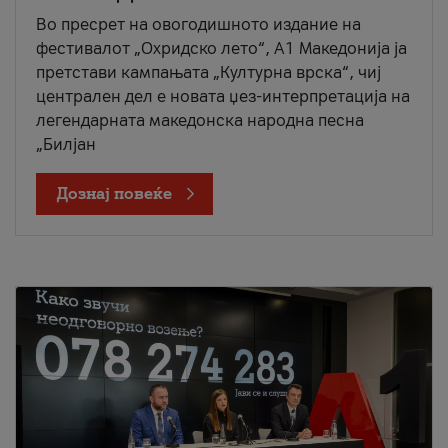
Во пресрет на овогодишното издание на
фестивалот „Охридско лето“, А1 Македонија ја
претстави кампањата „Културна врска“, чиј
централен дел е новата џез-интерпретација на
легендарната македонска народна песна
„Билјан
Дознај повеќе