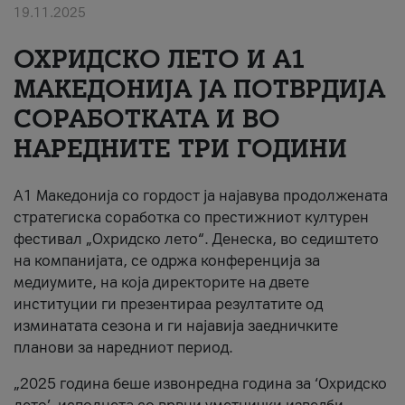
19.11.2025
За нас
ОХРИДСКО ЛЕТО И A1
#ПодобарОнлајн
МАКЕДОНИЈА ЈА ПОТВРДИЈА
СОРАБОТКАТА И ВО
НАРЕДНИТЕ ТРИ ГОДИНИ
A1 Македонија со гордост ја најавува продолжената
стратегиска соработка со престижниот културен
фестивал „Охридско лето“. Денеска, во седиштето
на компанијата, се одржа конференција за
медиумите, на која директорите на двете
институции ги презентираа резултатите од
изминатата сезона и ги најавија заедничките
планови за наредниот период.
„2025 година беше извонредна година за ‘Охридско