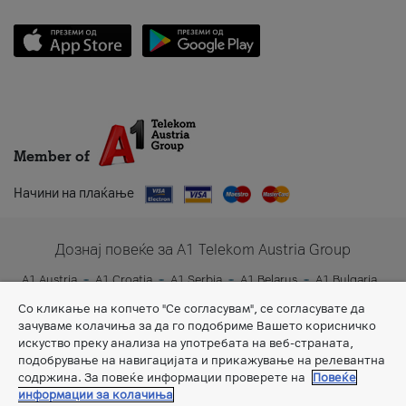
Member of
Начини на плаќање
Дознај повеќе за A1 Telekom Austria Group
A1 Austria
A1 Croatia
A1 Serbia
A1 Belarus
A1 Bulgaria
A1 Slovenia
A1 Digital
Со кликање на копчето "Се согласувам", се согласувате да
зачуваме колачиња за да го подобриме Вашето корисничко
искуство преку анализа на употребата на веб-страната,
подобрување на навигацијата и прикажување на релевантна
содржина. За повеќе информации проверете на
Повеќе
информации за колачиња