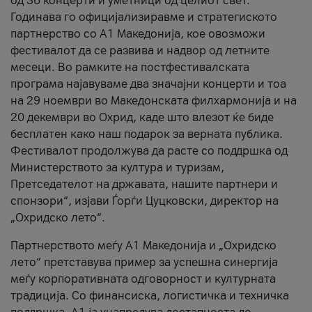
од 36 концерти и уметници од целиот свет.
Годинава го официјализиравме и стратегиското
партнерство со А1 Македонија, кое овозможи
фестивалот да се развива и надвор од летните
месеци. Во рамките на постфестивалската
програма најавуваме два значајни концерти и тоа
на 29 ноември во Македонската филхармонија и на
20 декември во Охрид, каде што влезот ќе биде
бесплатен како наш подарок за верната публика.
Фестивалот продолжува да расте со поддршка од
Министерството за култура и туризам,
Претседателот на државата, нашите партнери и
спонзори“, изјави Ѓорѓи Цуцковски, директор на
„Охридско лето“.
Партнерството меѓу A1 Македонија и „Охридско
лето“ претставува пример за успешна синергија
меѓу корпоративната одговорност и културната
традиција. Со финансиска, логистичка и техничка