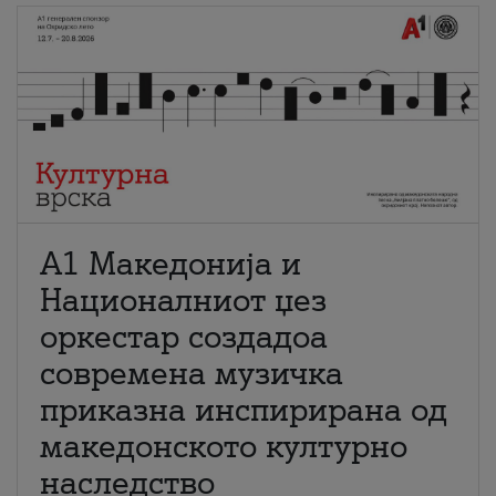
А1 Македонија и
Националниот џез
оркестар создадоа
современа музичка
приказна инспирирана од
македонското културно
наследство