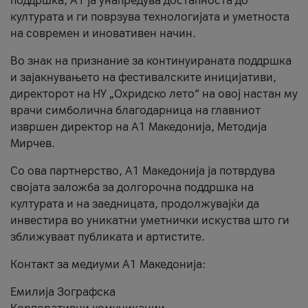
поддршка, A1 ја унапредува достапноста до
културата и ги поврзува технологијата и уметноста
на современ и иновативен начин.
Во знак на признание за континуираната поддршка
и зајакнувањето на фестивалските иницијативи,
директорот на НУ „Охридско лето“ на овој настан му
врачи симболична благодарница на главниот
извршен директор на A1 Македонија, Методија
Мирчев.
Со ова партнерство, A1 Македонија ја потврдува
својата заложба за долгорочна поддршка на
културата и на заедницата, продолжувајќи да
инвестира во уникатни уметнички искуства што ги
зближуваат публиката и артистите.
Контакт за медиуми А1 Македонија:
Емилија Зографска