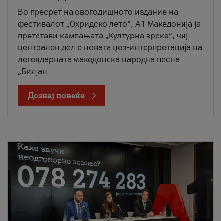
Во пресрет на овогодишното издание на
фестивалот „Охридско лето“, А1 Македонија ја
претстави кампањата „Културна врска“, чиј
централен дел е новата џез-интерпретација на
легендарната македонска народна песна
„Билјан
Дознај повеќе