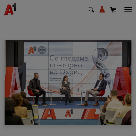
МК
EN
SQ
Приватни
Деловни
Поддршка
Надополни кредит
Плати сметка