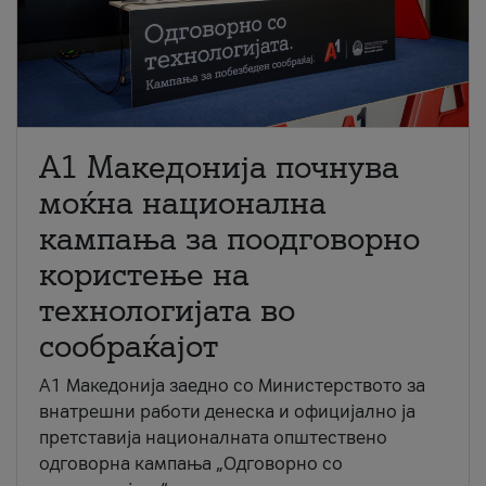
A1 Македонија почнува
моќна национална
кампања за поодговорно
користење на
технологијата во
сообраќајот
A1 Македонија заедно со Министерството за
внатрешни работи денеска и официјално ја
претставија националната општествено
одговорна кампања „Одговорно со