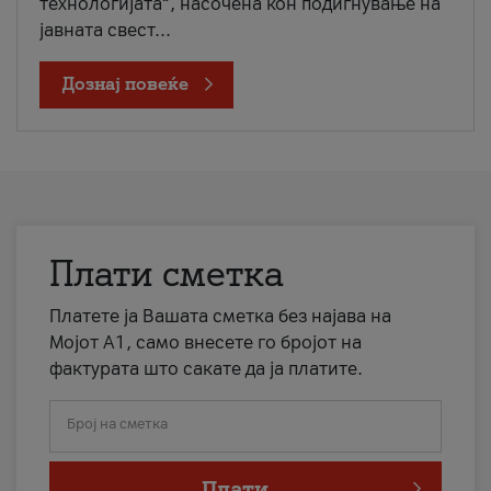
технологијата“, насочена кон подигнување на
јавната свест...
Дознај повеќе
Плати сметка
Платете ја Вашата сметка без најава на
Мојот А1, само внесете го бројот на
фактурата што сакате да ја платите.
Број на сметка
Плати