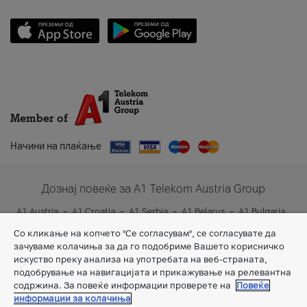
Member of
Начини на плаќање
Дознај повеќе за A1 Telekom Austria Group
A1 Austria
A1 Croatia
A1 Serbia
A1 Belarus
A1 Bulgaria
A1 Slovenia
A1 Digital
Со кликање на копчето "Се согласувам", се согласувате да
зачуваме колачиња за да го подобриме Вашето корисничко
искуство преку анализа на употребата на веб-страната,
подобрување на навигацијата и прикажување на релевантна
содржина. За повеќе информации проверете на
Повеќе
информации за колачиња