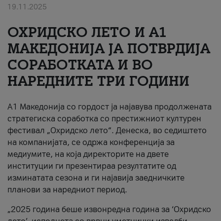
19.11.2025
За нас
ОХРИДСКО ЛЕТО И A1
#ПодобарОнлајн
МАКЕДОНИЈА ЈА ПОТВРДИЈА
СОРАБОТКАТА И ВО
НАРЕДНИТЕ ТРИ ГОДИНИ
A1 Македонија со гордост ја најавува продолжената
стратегиска соработка со престижниот културен
фестивал „Охридско лето“. Денеска, во седиштето
на компанијата, се одржа конференција за
медиумите, на која директорите на двете
институции ги презентираа резултатите од
изминатата сезона и ги најавија заедничките
планови за наредниот период.
„2025 година беше извонредна година за ‘Охридско