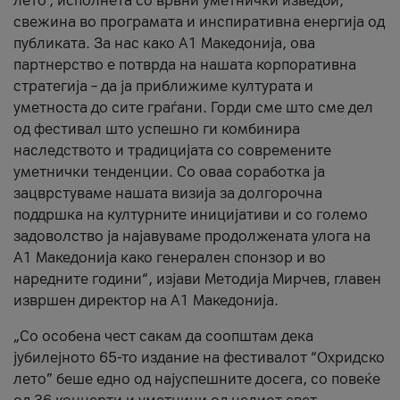
лето’, исполнета со врвни уметнички изведби,
свежина во програмата и инспиративна енергија од
публиката. За нас како A1 Македонија, ова
партнерство е потврда на нашата корпоративна
стратегија – да ја приближиме културата и
уметноста до сите граѓани. Горди сме што сме дел
од фестивал што успешно ги комбинира
наследството и традицијата со современите
уметнички тенденции. Со оваа соработка ја
зацврстуваме нашата визија за долгорочна
поддршка на културните иницијативи и со големо
задоволство ја најавуваме продолжената улога на
A1 Македонија како генерален спонзор и во
наредните години“, изјави Методија Мирчев, главен
извршен директор на A1 Македонија.
„Со особена чест сакам да соопштам дека
јубилејното 65-то издание на фестивалот “Охридско
лето” беше едно од најуспешните досега, со повеќе