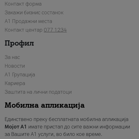
Контакт форма
Закажи бизнис состанок
A1 Продажни места
Контакт центар
077 1234
Профил
За нас
Новости
А1 Групација
Кариера
Заштита на лични податоци
Мобилна апликација
Единствено преку бесплатната мобилна апликација
Мојот A1
имате пристап до сите важни информации
за Вашите A1 услуги, во било кое време.