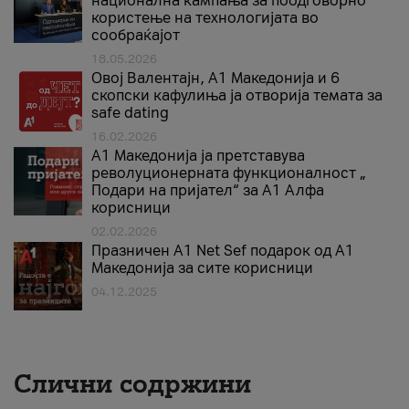
национална кампања за поодговорно
користење на технологијата во
сообраќајот
18.05.2026
Овој Валентајн, A1 Македонија и 6
скопски кафулиња ја отворија темата за
safe dating
16.02.2026
А1 Македонија ја претставува
револуционерната функционалност „
Подари на пријател“ за А1 Алфа
корисници
02.02.2026
Празничен A1 Net Sеf подарок од А1
Македонија за сите корисници
04.12.2025
Слични содржини