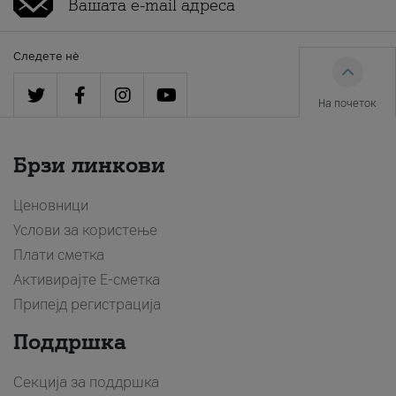
Следете нè
На почеток
Брзи линкови
Ценовници
Услови за користење
Плати сметка
Активирајте Е-сметка
Припејд регистрација
Поддршка
Секција за поддршка