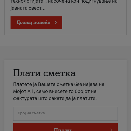
технологијата“, насочена кон подигнување на
јавната свест...
Дознај повеќе
Плати сметка
Платете ја Вашата сметка без најава на
Мојот А1, само внесете го бројот на
фактурата што сакате да ја платите.
Број на сметка
Плати