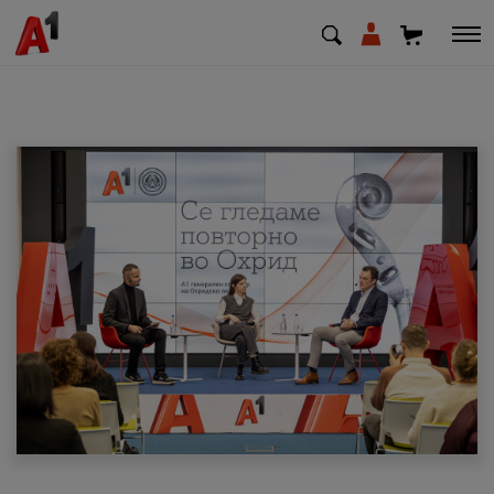
МК
EN
SQ
Приватни
Деловни
Поддршка
Надополни кредит
Плати сметка