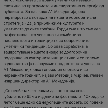
лето’, исполнета со врвни уметнички изведби,
свежина во програмата и инспиративна енергија од
публиката. За нас како A1 Македонија, ова
партнерство е потврда на нашата корпоративна
стратегија – да ја приближиме културата и
уметноста до сите граѓани. Горди сме што сме дел
од фестивал што успешно ги комбинира
наследството и традицијата со современите
уметнички тенденции. Со оваа соработка ја
зацврстуваме нашата визија за долгорочна
поддршка на културните иницијативи и со големо
задоволство ја најавуваме продолжената улога на
A1 Македонија како генерален спонзор и во
наредните години“, изјави Методија Мирчев, главен
извршен директор на A1 Македонија.
„Со особена чест сакам да соопштам дека
јубилејното 65-то издание на фестивалот “Охридско
лето” беше едно од најуспешните досега, со повеќе