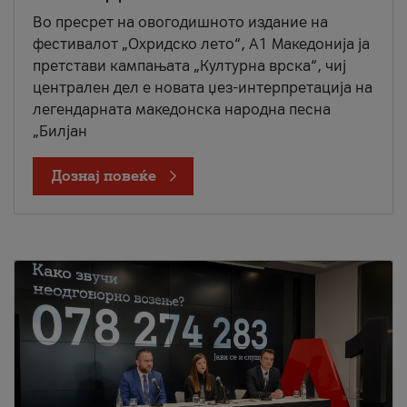
Во пресрет на овогодишното издание на
фестивалот „Охридско лето“, А1 Македонија ја
претстави кампањата „Културна врска“, чиј
централен дел е новата џез-интерпретација на
легендарната македонска народна песна
„Билјан
Дознај повеќе