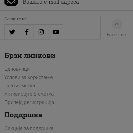
Следете нè
На почеток
Брзи линкови
Ценовници
Услови за користење
Плати сметка
Активирајте Е-сметка
Припејд регистрација
Поддршка
Секција за поддршка