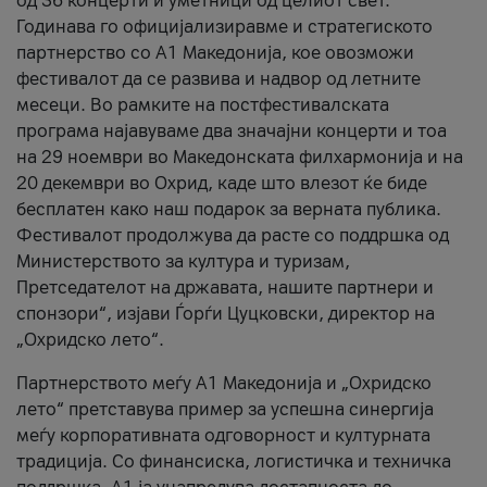
од 36 концерти и уметници од целиот свет.
Годинава го официјализиравме и стратегиското
партнерство со А1 Македонија, кое овозможи
фестивалот да се развива и надвор од летните
месеци. Во рамките на постфестивалската
програма најавуваме два значајни концерти и тоа
на 29 ноември во Македонската филхармонија и на
20 декември во Охрид, каде што влезот ќе биде
бесплатен како наш подарок за верната публика.
Фестивалот продолжува да расте со поддршка од
Министерството за култура и туризам,
Претседателот на државата, нашите партнери и
спонзори“, изјави Ѓорѓи Цуцковски, директор на
„Охридско лето“.
Партнерството меѓу A1 Македонија и „Охридско
лето“ претставува пример за успешна синергија
меѓу корпоративната одговорност и културната
традиција. Со финансиска, логистичка и техничка