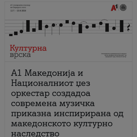
А1 Македонија и
Националниот џез
оркестар создадоа
современа музичка
приказна инспирирана од
македонското културно
наследство