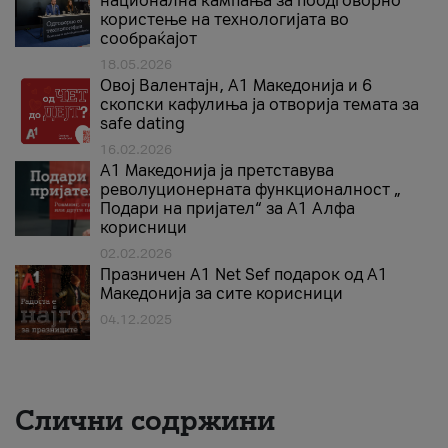
национална кампања за поодговорно
користење на технологијата во
сообраќајот
18.05.2026
Овој Валентајн, A1 Македонија и 6
скопски кафулиња ја отворија темата за
safe dating
16.02.2026
А1 Македонија ја претставува
револуционерната функционалност „
Подари на пријател“ за А1 Алфа
корисници
02.02.2026
Празничен A1 Net Sеf подарок од А1
Македонија за сите корисници
04.12.2025
Слични содржини