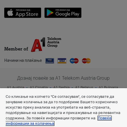
Member of
Начини на плаќање
Дознај повеќе за A1 Telekom Austria Group
A1 Austria
A1 Croatia
A1 Serbia
A1 Belarus
A1 Bulgaria
A1 Slovenia
A1 Digital
Со кликање на копчето "Се согласувам", се согласувате да
зачуваме колачиња за да го подобриме Вашето корисничко
искуство преку анализа на употребата на веб-страната,
подобрување на навигацијата и прикажување на релевантна
содржина. За повеќе информации проверете на
Повеќе
информации за колачиња