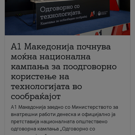
A1 Македонија почнува
моќна национална
кампања за поодговорно
користење на
технологијата во
сообраќајот
A1 Македонија заедно со Министерството за
внатрешни работи денеска и официјално ја
претставија националната општествено
одговорна кампања „Одговорно со