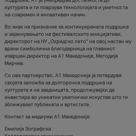
поддршка, A1 ја унапредува достапноста до
културата и ги поврзува технологијата и уметноста
на современ и иновативен начин.
Во знак на признание за континуираната поддршка
и зајакнувањето на фестивалските иницијативи,
директорот на НУ „Охридско лето“ на овој настан му
врачи симболична благодарница на главниот
извршен директор на A1 Македонија, Методија
Мирчев.
Со ова партнерство, A1 Македонија ја потврдува
својата заложба за долгорочна поддршка на
културата и на заедницата, продолжувајќи да
инвестира во уникатни уметнички искуства што ги
зближуваат публиката и артистите.
Контакт за медиуми А1 Македонија:
Емилија Зографска