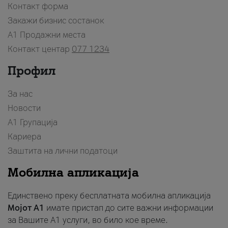
Контакт форма
Закажи бизнис состанок
A1 Продажни места
Контакт центар
077 1234
Профил
За нас
Новости
А1 Групација
Кариера
Заштита на лични податоци
Мобилна апликација
Единствено преку бесплатната мобилна апликација
Мојот A1
имате пристап до сите важни информации
за Вашите A1 услуги, во било кое време.