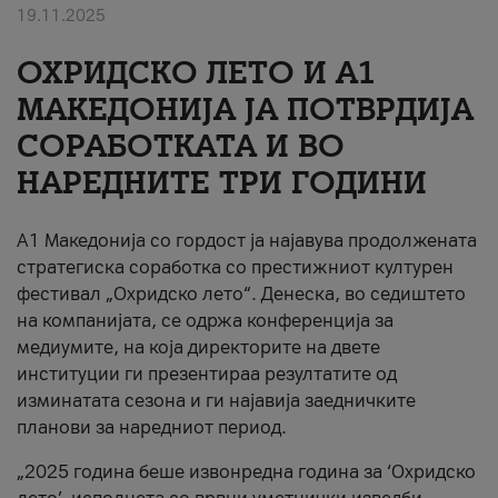
19.11.2025
За нас
ОХРИДСКО ЛЕТО И A1
#ПодобарОнлајн
МАКЕДОНИЈА ЈА ПОТВРДИЈА
СОРАБОТКАТА И ВО
НАРЕДНИТЕ ТРИ ГОДИНИ
A1 Македонија со гордост ја најавува продолжената
стратегиска соработка со престижниот културен
фестивал „Охридско лето“. Денеска, во седиштето
на компанијата, се одржа конференција за
медиумите, на која директорите на двете
институции ги презентираа резултатите од
изминатата сезона и ги најавија заедничките
планови за наредниот период.
„2025 година беше извонредна година за ‘Охридско