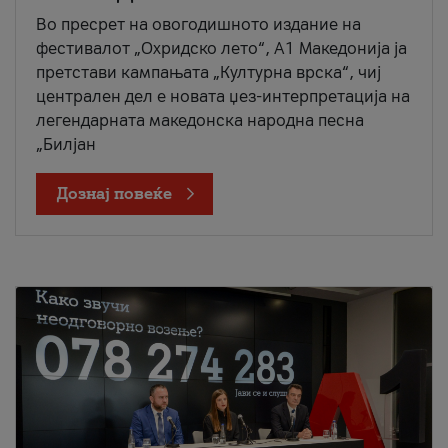
Во пресрет на овогодишното издание на
фестивалот „Охридско лето“, А1 Македонија ја
претстави кампањата „Културна врска“, чиј
централен дел е новата џез-интерпретација на
легендарната македонска народна песна
„Билјан
Дознај повеќе