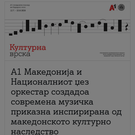
А1 Македонија и
Националниот џез
оркестар создадоа
современа музичка
приказна инспирирана од
македонското културно
наследство