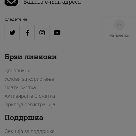
Следете нè
На почеток
Брзи линкови
Ценовници
Услови за користење
Плати сметка
Активирајте Е-сметка
Припејд регистрација
Поддршка
Секција за поддршка