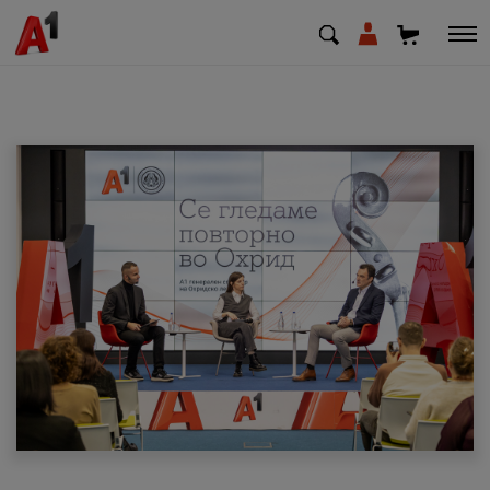
МК
EN
SQ
Приватни
Деловни
Поддршка
Надополни кредит
Плати сметка