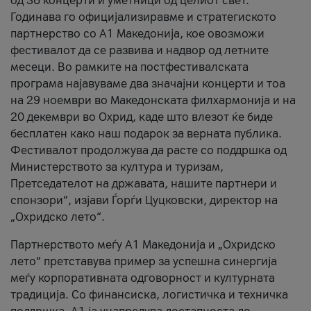
од 36 концерти и уметници од целиот свет.
Годинава го официјализиравме и стратегиското
партнерство со А1 Македонија, кое овозможи
фестивалот да се развива и надвор од летните
месеци. Во рамките на постфестивалската
програма најавуваме два значајни концерти и тоа
на 29 ноември во Македонската филхармонија и на
20 декември во Охрид, каде што влезот ќе биде
бесплатен како наш подарок за верната публика.
Фестивалот продолжува да расте со поддршка од
Министерството за култура и туризам,
Претседателот на државата, нашите партнери и
спонзори“, изјави Ѓорѓи Цуцковски, директор на
„Охридско лето“.
Партнерството меѓу A1 Македонија и „Охридско
лето“ претставува пример за успешна синергија
меѓу корпоративната одговорност и културната
традиција. Со финансиска, логистичка и техничка