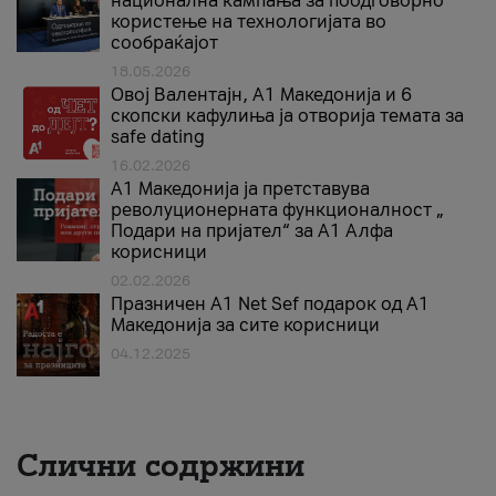
национална кампања за поодговорно
користење на технологијата во
сообраќајот
18.05.2026
Овој Валентајн, A1 Македонија и 6
скопски кафулиња ја отворија темата за
safe dating
16.02.2026
А1 Македонија ја претставува
револуционерната функционалност „
Подари на пријател“ за А1 Алфа
корисници
02.02.2026
Празничен A1 Net Sеf подарок од А1
Македонија за сите корисници
04.12.2025
Слични содржини