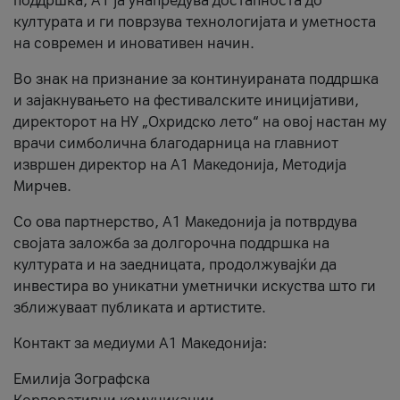
поддршка, A1 ја унапредува достапноста до
културата и ги поврзува технологијата и уметноста
на современ и иновативен начин.
Во знак на признание за континуираната поддршка
и зајакнувањето на фестивалските иницијативи,
директорот на НУ „Охридско лето“ на овој настан му
врачи симболична благодарница на главниот
извршен директор на A1 Македонија, Методија
Мирчев.
Со ова партнерство, A1 Македонија ја потврдува
својата заложба за долгорочна поддршка на
културата и на заедницата, продолжувајќи да
инвестира во уникатни уметнички искуства што ги
зближуваат публиката и артистите.
Контакт за медиуми А1 Македонија:
Емилија Зографска