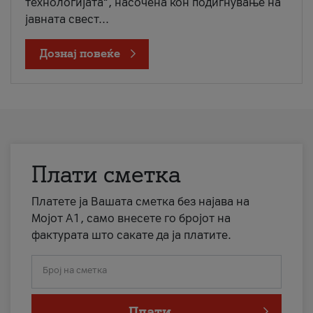
технологијата“, насочена кон подигнување на
јавната свест...
Дознај повеќе
Плати сметка
Платете ја Вашата сметка без најава на
Мојот А1, само внесете го бројот на
фактурата што сакате да ја платите.
Број на сметка
Плати