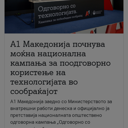
A1 Македонија почнува
моќна национална
кампања за поодговорно
користење на
технологијата во
сообраќајот
A1 Македонија заедно со Министерството за
внатрешни работи денеска и официјално ја
претставија националната општествено
одговорна кампања „Одговорно со