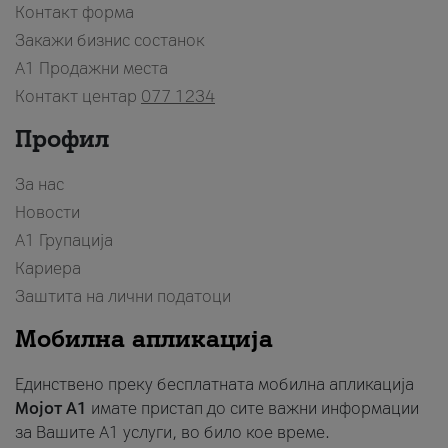
Контакт форма
Закажи бизнис состанок
A1 Продажни места
Контакт центар
077 1234
Профил
За нас
Новости
А1 Групација
Кариера
Заштита на лични податоци
Мобилна апликација
Единствено преку бесплатната мобилна апликација
Мојот A1
имате пристап до сите важни информации
за Вашите A1 услуги, во било кое време.