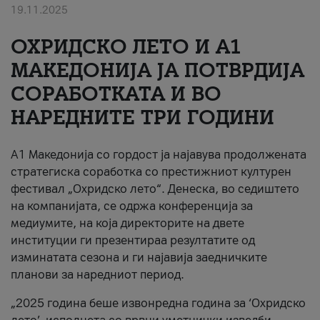
19.11.2025
За нас
ОХРИДСКО ЛЕТО И A1
#ПодобарОнлајн
МАКЕДОНИЈА ЈА ПОТВРДИЈА
СОРАБОТКАТА И ВО
НАРЕДНИТЕ ТРИ ГОДИНИ
A1 Македонија со гордост ја најавува продолжената
стратегиска соработка со престижниот културен
фестивал „Охридско лето“. Денеска, во седиштето
на компанијата, се одржа конференција за
медиумите, на која директорите на двете
институции ги презентираа резултатите од
изминатата сезона и ги најавија заедничките
планови за наредниот период.
„2025 година беше извонредна година за ‘Охридско