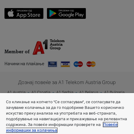
Member of
Начини на плаќање
Дознај повеќе за A1 Telekom Austria Group
A1 Austria
A1 Croatia
A1 Serbia
A1 Belarus
A1 Bulgaria
A1 Slovenia
A1 Digital
Со кликање на копчето "Се согласувам", се согласувате да
зачуваме колачиња за да го подобриме Вашето корисничко
искуство преку анализа на употребата на веб-страната,
подобрување на навигацијата и прикажување на релевантна
содржина. За повеќе информации проверете на
Повеќе
информации за колачиња