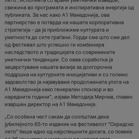
лето’, исполнета со врвни уметнички изведби,
свежина во програмата и инспиративна енергија од
публиката. За нас како A1 Македонија, ова
партнерство е потврда на нашата корпоративна
стратегија – да ја приближиме културата и
уметноста до сите граѓани. Горди сме што сме дел
од фестивал што успешно ги комбинира
наследството и традицијата со современите
уметнички тенденции. Со оваа соработка ја
зацврстуваме нашата визија за долгорочна
поддршка на културните иницијативи и со големо
задоволство ја најавуваме продолжената улога на
A1 Македонија како генерален спонзор и во
наредните години“, изјави Методија Мирчев, главен
извршен директор на A1 Македонија.
„Со особена чест сакам да соопштам дека
јубилејното 65-то издание на фестивалот “Охридско
лето” беше едно од најуспешните досега, со повеќе