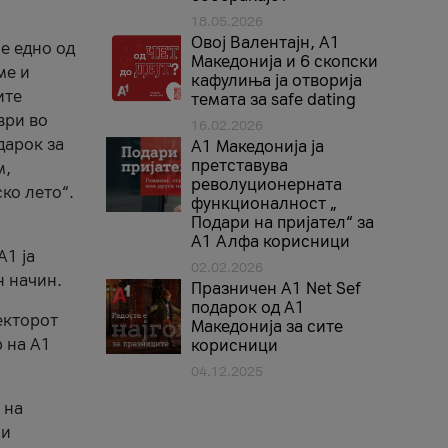
18.05.2026
Овој Валентајн, A1
е едно од
Македонија и 6 скопски
ме и
кафулиња ја отворија
ите
темата за safe dating
ври во
16.02.2026
дарок за
А1 Македонија ја
претставува
м,
револуционерната
ко лето“.
функционалност „
Подари на пријател“ за
А1 Алфа корисници
A1 ја
02.02.2026
н начин.
Празничен A1 Net Sеf
подарок од А1
екторот
Македонија за сите
 на A1
корисници
04.12.2025
 на
 и