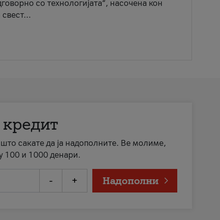
говорно со технологијата“, насочена кон
свест...
 кредит
а што сакате да ја надополните. Ве молиме,
у 100 и 1000 денари.
-
+
Надополни