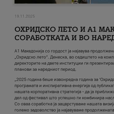
19.11.2025
ОХРИДСКО ЛЕТО И A1 МАК
СОРАБОТКАТА И ВО НАРЕ
A1 Македонија со гордост ја најавува продолже
„Охридско лето“. Денеска, во седиштето на комп
директорите на двете институции ги презентираа
планови за наредниот период.
„2025 година беше извонредна година за ‘Охридс
програмата и инспиративна енергија од публикат
нашата корпоративна стратегија – да ја приближ
дел од фестивал што успешно ги комбинира нас
Со оваа соработка ја зацврстуваме нашата визиј
големо задоволство ја најавуваме продолжената