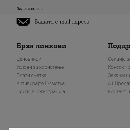
Бидете во тек
Брзи линкови
Подд
Ценовници
Секција 
Услови за користење
Контакт 
Плати сметка
Закажи б
Активирајте Е-сметка
A1 Прода
Припејд регистрација
Контакт 