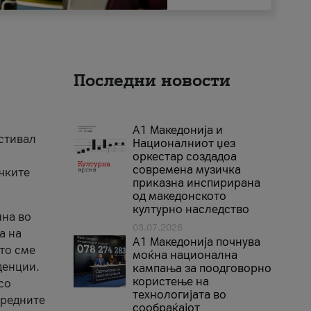
Последни новости
А1 Македонија и
естивал
Националниот џез
оркестар создадоа
современа музичка
ичките
приказна инспирирана
од македонското
културно наследство
ина во
03.07.2026
а на
A1 Македонија почнува
што сме
моќна национална
денции.
кампања за поодговорно
користење на
со
технологијата во
аредните
сообраќајот