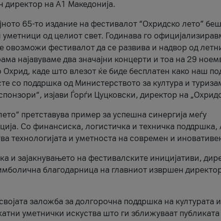
н директор на A1 Македонија.
јното 65-то издание на фестивалот “Охридско лето” беш
и уметници од целиот свет. Годинава го официјализирав
ое овозможи фестивалот да се развива и надвор од летн
ама најавуваме два значајни концерти и тоа на 29 ноем
 Охрид, каде што влезот ќе биде бесплатен како наш по
те со поддршка од Министерството за култура и туриза
понзори“, изјави Ѓорѓи Цуцковски, директор на „Охридс
лето“ претставува пример за успешна синергија меѓу
ија. Со финансиска, логистичка и техничка поддршка, 
ува технологијата и уметноста на современ и иновативе
ка и зајакнувањето на фестивалските иницијативи, дир
 симболична благодарница на главниот извршен директор
 својата заложба за долгорочна поддршка на културата и
катни уметнички искуства што ги зближуваат публиката