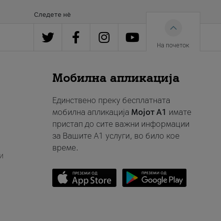
Следете нè
На почеток
Мобилна апликација
Единствено преку бесплатната
мобилна апликација
Мојот A1
имате
пристап до сите важни информации
за Вашите A1 услуги, во било кое
време.
и