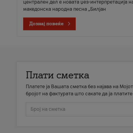
централен дел е новата џез-интерпретација н
македонска народна песна „Билјан
Дознај повеќе
Плати сметка
Платете ја Вашата сметка без најава на Мојот
бројот на фактурата што сакате да ја платите
Број на сметка