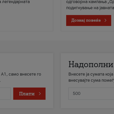
а легендарната
одговорна кампања „Од
подигнување на јавната 
Дознај повеќе
Надополни
 А1, само внесете го
Внесете ја сумата кој
.
внесувајте сума помеѓ
Плати