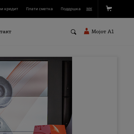
и кредит
Плати сметка
Поддршка
МК
такт
Мојот A1