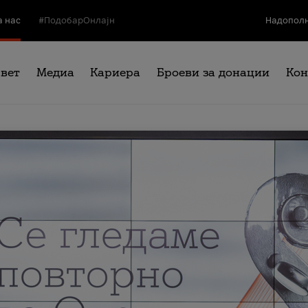
а нас
#ПодобарОнлајн
Надополн
свет
Медиа
Кариера
Броеви за донации
Кон