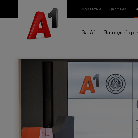
Приватни
Деловни
З
За А1
За подобар 