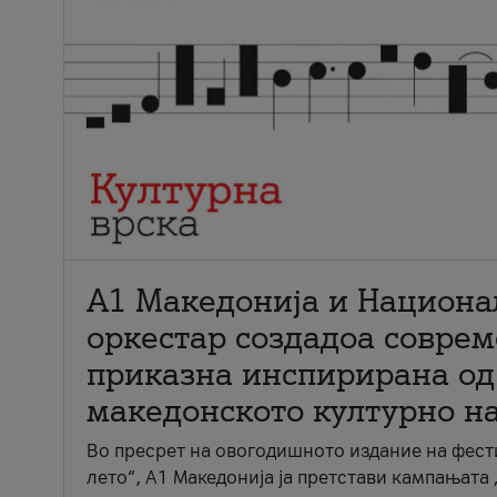
А1 Македонија и Национа
оркестар создадоа совре
приказна инспирирана од
македонското културно н
Во пресрет на овогодишното издание на фест
лето“, А1 Македонија ја претстави кампањата 