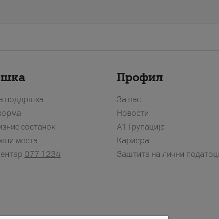
ршка
Профил
за поддршка
За нас
форма
Новости
изнис состанок
А1 Групација
жни места
Кариера
центар
077 1234
Заштита на лични податоц