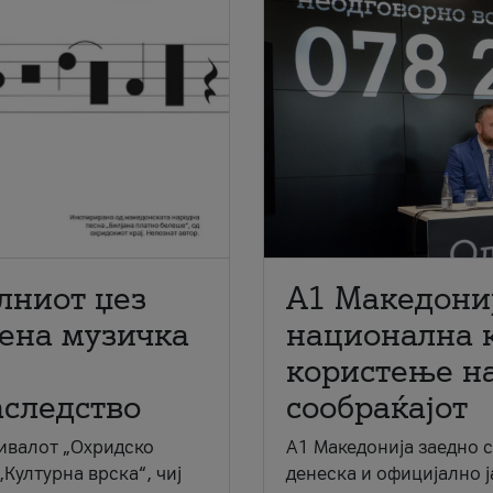
лниот џез
A1 Македони
мена музичка
национална 
користење на
аследство
сообраќајот
ивалот „Охридско
A1 Македонија заедно 
„Културна врска“, чиј
денеска и официјално 