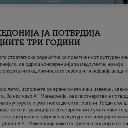
ЕДОНИЈА ЈА ПОТВРДИЈА
ДНИТЕ ТРИ ГОДИНИ
ната стратегиска соработка со престижниот културен ф
анијата, се одржа конференција за медиумите, на која
 резултатите од изминатата сезона и ги најавија заедн
ко лето’, исполнета со врвни уметнички изведби, свеж
а. За нас како A1 Македонија, ова партнерство е потврд
име културата и уметноста до сите граѓани. Горди сме 
ледството и традицијата со современите уметнички тен
а за долгорочна поддршка на културните иницијативи и 
 улога на A1 Македонија како генерален спонзор и во н