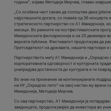
години“, изјави Методија Мирчев, главен изврше
„Со особена чест сакам да соопштам дека јубиле
најуспешните досега, со повеќе од 36 концерти 
стратегиското партнерство со А1 Македонија, к
месеци. Во рамките на постфестивалската прогр
Македонската филхармонија и на 20 декември во
верната публика. Фестивалот продолжува да рас
Претседателот на државата, нашите партнери и с
Партнерството меѓу A1 Македонија и „Охридско 
корпоративната одговорност и културната традиц
унапредува достапноста до културата и ги поврз
Во знак на признание за континуираната поддрш
на НУ „Охридско лето“ на овој настан му врачи
Македонија, Методија Мирчев.
Со ова партнерство, A1 Македонија ја потврдува
заедницата, продолжувајќи да инвестира во уни