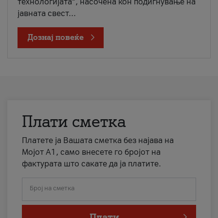
технологијата“, насочена кон подигнување на
јавната свест...
Дознај повеќе
Плати сметка
Платете ја Вашата сметка без најава на
Мојот А1, само внесете го бројот на
фактурата што сакате да ја платите.
Број на сметка
Плати