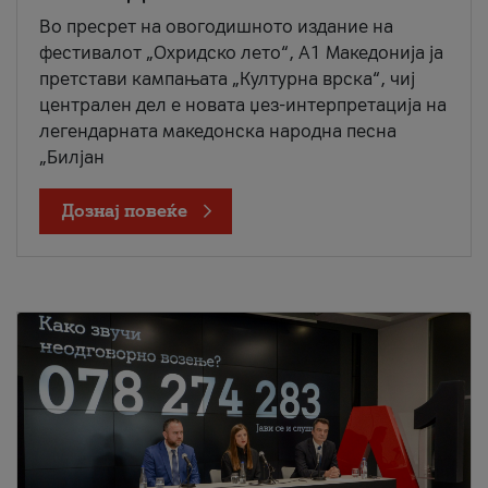
Во пресрет на овогодишното издание на
фестивалот „Охридско лето“, А1 Македонија ја
претстави кампањата „Културна врска“, чиј
централен дел е новата џез-интерпретација на
легендарната македонска народна песна
„Билјан
Дознај повеќе