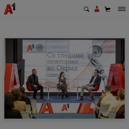
МК
EN
SQ
Приватни
Деловни
Поддршка
Надополни кредит
Плати сметка