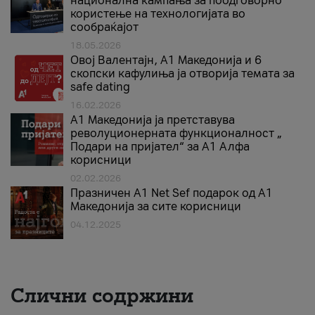
национална кампања за поодговорно
користење на технологијата во
сообраќајот
18.05.2026
Овој Валентајн, A1 Македонија и 6
скопски кафулиња ја отворија темата за
safe dating
16.02.2026
А1 Македонија ја претставува
револуционерната функционалност „
Подари на пријател“ за А1 Алфа
корисници
02.02.2026
Празничен A1 Net Sеf подарок од А1
Македонија за сите корисници
04.12.2025
Слични содржини