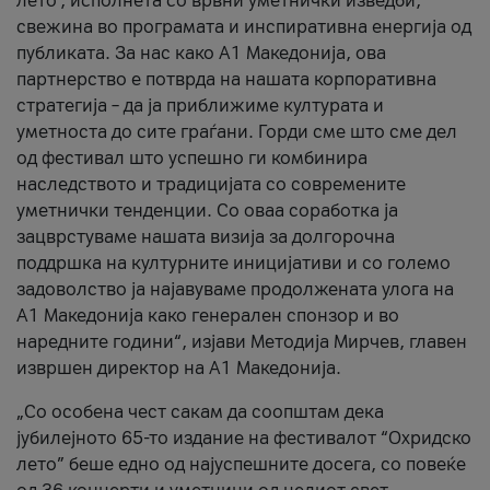
лето’, исполнета со врвни уметнички изведби,
свежина во програмата и инспиративна енергија од
публиката. За нас како A1 Македонија, ова
партнерство е потврда на нашата корпоративна
стратегија – да ја приближиме културата и
уметноста до сите граѓани. Горди сме што сме дел
од фестивал што успешно ги комбинира
наследството и традицијата со современите
уметнички тенденции. Со оваа соработка ја
зацврстуваме нашата визија за долгорочна
поддршка на културните иницијативи и со големо
задоволство ја најавуваме продолжената улога на
A1 Македонија како генерален спонзор и во
наредните години“, изјави Методија Мирчев, главен
извршен директор на A1 Македонија.
„Со особена чест сакам да соопштам дека
јубилејното 65-то издание на фестивалот “Охридско
лето” беше едно од најуспешните досега, со повеќе