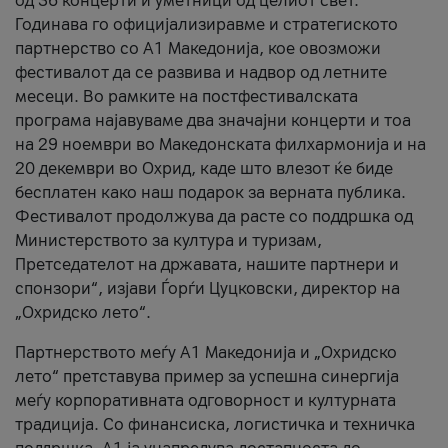
од 36 концерти и уметници од целиот свет.
Годинава го официјализиравме и стратегиското
партнерство со А1 Македонија, кое овозможи
фестивалот да се развива и надвор од летните
месеци. Во рамките на постфестивалската
програма најавуваме два значајни концерти и тоа
на 29 ноември во Македонската филхармонија и на
20 декември во Охрид, каде што влезот ќе биде
бесплатен како наш подарок за верната публика.
Фестивалот продолжува да расте со поддршка од
Министерството за култура и туризам,
Претседателот на државата, нашите партнери и
спонзори“, изјави Ѓорѓи Цуцковски, директор на
„Охридско лето“.
Партнерството меѓу A1 Македонија и „Охридско
лето“ претставува пример за успешна синергија
меѓу корпоративната одговорност и културната
традиција. Со финансиска, логистичка и техничка