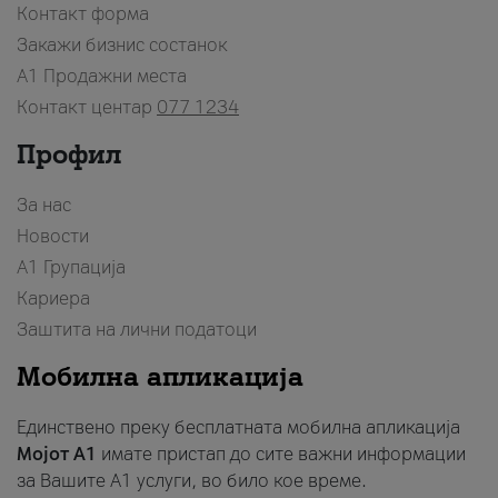
Контакт форма
Закажи бизнис состанок
A1 Продажни места
Контакт центар
077 1234
Профил
За нас
Новости
А1 Групација
Кариера
Заштита на лични податоци
Мобилна апликација
Единствено преку бесплатната мобилна апликација
Мојот A1
имате пристап до сите важни информации
за Вашите A1 услуги, во било кое време.