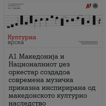
А1 Македонија и
Националниот џез
оркестар создадоа
современа музичка
приказна инспирирана од
македонското културно
наследство