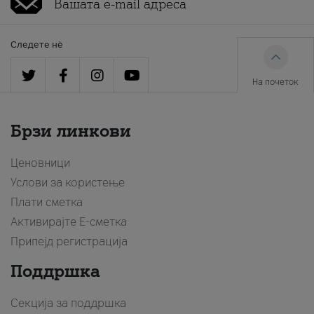
Следете нè
На почеток
Брзи линкови
Ценовници
Услови за користење
Плати сметка
Активирајте Е-сметка
Припејд регистрација
Поддршка
Секција за поддршка