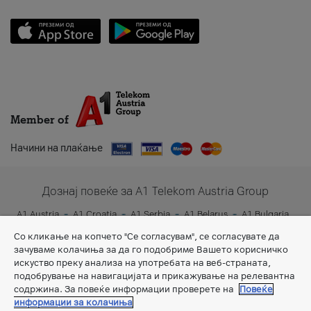
Member of
Начини на плаќање
Дознај повеќе за A1 Telekom Austria Group
A1 Austria
A1 Croatia
A1 Serbia
A1 Belarus
A1 Bulgaria
A1 Slovenia
A1 Digital
Со кликање на копчето "Се согласувам", се согласувате да
зачуваме колачиња за да го подобриме Вашето корисничко
искуство преку анализа на употребата на веб-страната,
подобрување на навигацијата и прикажување на релевантна
содржина. За повеќе информации проверете на
Повеќе
информации за колачиња