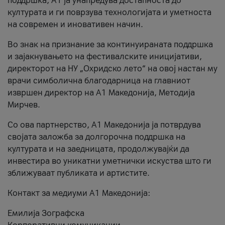
поддршка, A1 ја унапредува достапноста до
културата и ги поврзува технологијата и уметноста
на современ и иновативен начин.
Во знак на признание за континуираната поддршка
и зајакнувањето на фестивалските иницијативи,
директорот на НУ „Охридско лето“ на овој настан му
врачи симболична благодарница на главниот
извршен директор на A1 Македонија, Методија
Мирчев.
Со ова партнерство, A1 Македонија ја потврдува
својата заложба за долгорочна поддршка на
културата и на заедницата, продолжувајќи да
инвестира во уникатни уметнички искуства што ги
зближуваат публиката и артистите.
Контакт за медиуми А1 Македонија:
Емилија Зографска