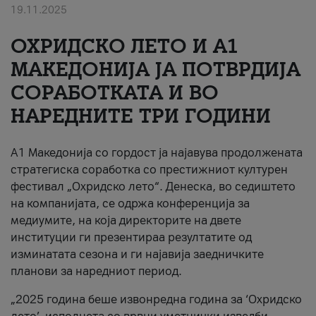
19.11.2025
За нас
ОХРИДСКО ЛЕТО И A1
#ПодобарОнлајн
МАКЕДОНИЈА ЈА ПОТВРДИЈА
СОРАБОТКАТА И ВО
НАРЕДНИТЕ ТРИ ГОДИНИ
A1 Македонија со гордост ја најавува продолжената
стратегиска соработка со престижниот културен
фестивал „Охридско лето“. Денеска, во седиштето
на компанијата, се одржа конференција за
медиумите, на која директорите на двете
институции ги презентираа резултатите од
изминатата сезона и ги најавија заедничките
планови за наредниот период.
„2025 година беше извонредна година за ‘Охридско