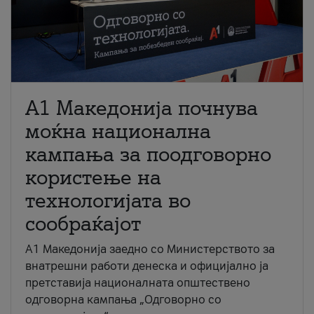
A1 Македонија почнува
моќна национална
кампања за поодговорно
користење на
технологијата во
сообраќајот
A1 Македонија заедно со Министерството за
внатрешни работи денеска и официјално ја
претставија националната општествено
одговорна кампања „Одговорно со