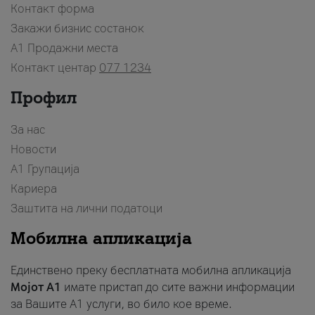
Контакт форма
Закажи бизнис состанок
A1 Продажни места
Контакт центар
077 1234
Профил
За нас
Новости
А1 Групација
Кариера
Заштита на лични податоци
Мобилна апликација
Единствено преку бесплатната мобилна апликација
Мојот A1
имате пристап до сите важни информации
за Вашите A1 услуги, во било кое време.