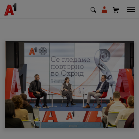
МК
EN
SQ
Приватни
Деловни
Поддршка
Надополни кредит
Плати сметка