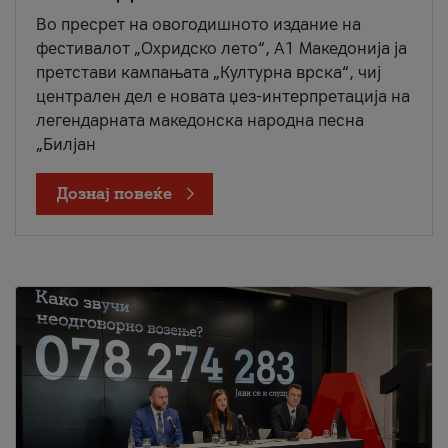
Во пресрет на овогодишното издание на
фестивалот „Охридско лето“, А1 Македонија ја
претстави кампањата „Културна врска“, чиј
централен дел е новата џез-интерпретација на
легендарната македонска народна песна
„Билјан
Дознај повеќе