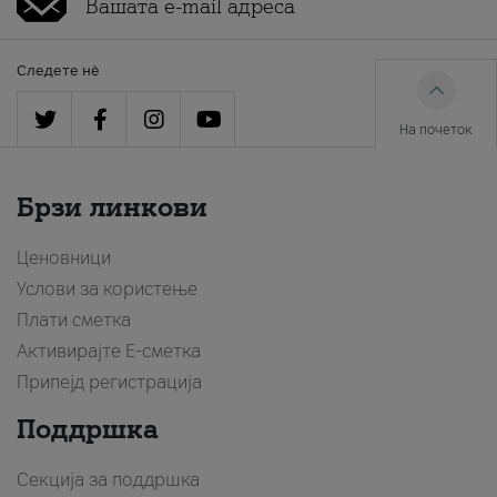
Следете нè
На почеток
Брзи линкови
Ценовници
Услови за користење
Плати сметка
Активирајте Е-сметка
Припејд регистрација
Поддршка
Секција за поддршка