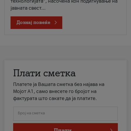
технологијата“, насочена кон подигнување на
јавната свест...
Дознај повеќе
Плати сметка
Платете ја Вашата сметка без најава на
Мојот А1, само внесете го бројот на
фактурата што сакате да ја платите.
Број на сметка
Плати