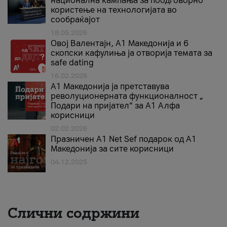
национална кампања за поодговорно
користење на технологијата во
сообраќајот
18.05.2026
Овој Валентајн, A1 Македонија и 6
скопски кафулиња ја отворија темата за
safe dating
16.02.2026
А1 Македонија ја претставува
револуционерната функционалност „
Подари на пријател“ за А1 Алфа
корисници
02.02.2026
Празничен A1 Net Sеf подарок од А1
Македонија за сите корисници
04.12.2025
Слични содржини