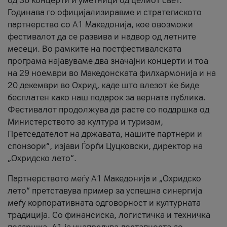
од 36 концерти и уметници од целиот свет.
Годинава го официјализиравме и стратегиското
партнерство со А1 Македонија, кое овозможи
фестивалот да се развива и надвор од летните
месеци. Во рамките на постфестивалската
програма најавуваме два значајни концерти и тоа
на 29 ноември во Македонската филхармонија и на
20 декември во Охрид, каде што влезот ќе биде
бесплатен како наш подарок за верната публика.
Фестивалот продолжува да расте со поддршка од
Министерството за култура и туризам,
Претседателот на државата, нашите партнери и
спонзори“, изјави Ѓорѓи Цуцковски, директор на
„Охридско лето“.
Партнерството меѓу A1 Македонија и „Охридско
лето“ претставува пример за успешна синергија
меѓу корпоративната одговорност и културната
традиција. Со финансиска, логистичка и техничка