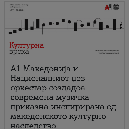
А1 Македонија и
Националниот џез
оркестар создадоа
современа музичка
приказна инспирирана од
македонското културно
наследство