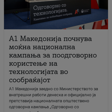
A1 Македонија почнува
моќна национална
кампања за поодговорно
користење на
технологијата во
сообраќајот
A1 Македонија заедно со Министерството за
внатрешни работи денеска и официјално ја
претставија националната општествено
одговорна кампања „Одговорно со