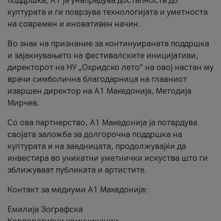
поддршка, A1 ја унапредува достапноста до
културата и ги поврзува технологијата и уметноста
на современ и иновативен начин.
Во знак на признание за континуираната поддршка
и зајакнувањето на фестивалските иницијативи,
директорот на НУ „Охридско лето“ на овој настан му
врачи симболична благодарница на главниот
извршен директор на A1 Македонија, Методија
Мирчев.
Со ова партнерство, A1 Македонија ја потврдува
својата заложба за долгорочна поддршка на
културата и на заедницата, продолжувајќи да
инвестира во уникатни уметнички искуства што ги
зближуваат публиката и артистите.
Контакт за медиуми А1 Македонија:
Емилија Зографска