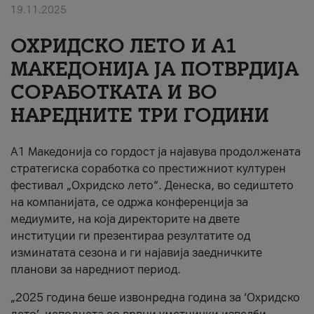
19.11.2025
За нас
ОХРИДСКО ЛЕТО И A1
#ПодобарОнлајн
МАКЕДОНИЈА ЈА ПОТВРДИЈА
СОРАБОТКАТА И ВО
НАРЕДНИТЕ ТРИ ГОДИНИ
A1 Македонија со гордост ја најавува продолжената
стратегиска соработка со престижниот културен
фестивал „Охридско лето“. Денеска, во седиштето
на компанијата, се одржа конференција за
медиумите, на која директорите на двете
институции ги презентираа резултатите од
изминатата сезона и ги најавија заедничките
планови за наредниот период.
„2025 година беше извонредна година за ‘Охридско