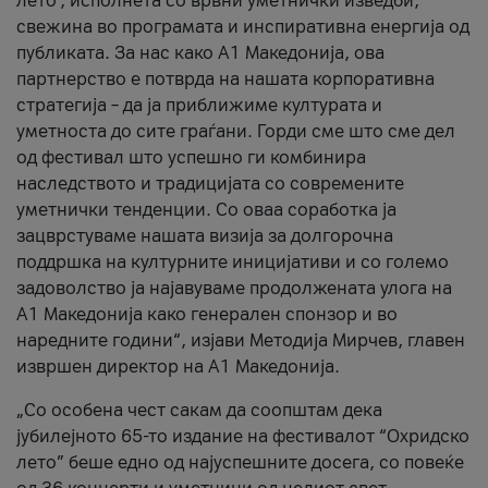
лето’, исполнета со врвни уметнички изведби,
свежина во програмата и инспиративна енергија од
публиката. За нас како A1 Македонија, ова
партнерство е потврда на нашата корпоративна
стратегија – да ја приближиме културата и
уметноста до сите граѓани. Горди сме што сме дел
од фестивал што успешно ги комбинира
наследството и традицијата со современите
уметнички тенденции. Со оваа соработка ја
зацврстуваме нашата визија за долгорочна
поддршка на културните иницијативи и со големо
задоволство ја најавуваме продолжената улога на
A1 Македонија како генерален спонзор и во
наредните години“, изјави Методија Мирчев, главен
извршен директор на A1 Македонија.
„Со особена чест сакам да соопштам дека
јубилејното 65-то издание на фестивалот “Охридско
лето” беше едно од најуспешните досега, со повеќе