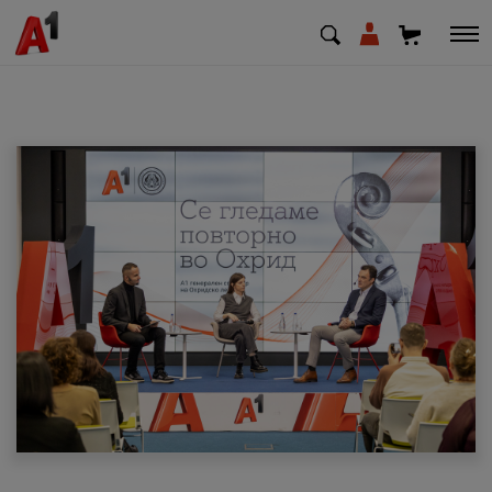
МК
EN
SQ
Приватни
Деловни
Поддршка
Надополни кредит
Плати сметка