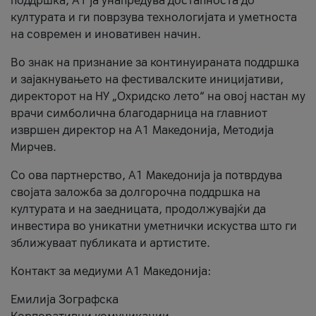
поддршка, A1 ја унапредува достапноста до
културата и ги поврзува технологијата и уметноста
на современ и иновативен начин.
Во знак на признание за континуираната поддршка
и зајакнувањето на фестивалските иницијативи,
директорот на НУ „Охридско лето“ на овој настан му
врачи симболична благодарница на главниот
извршен директор на A1 Македонија, Методија
Мирчев.
Со ова партнерство, A1 Македонија ја потврдува
својата заложба за долгорочна поддршка на
културата и на заедницата, продолжувајќи да
инвестира во уникатни уметнички искуства што ги
зближуваат публиката и артистите.
Контакт за медиуми А1 Македонија:
Емилија Зографска