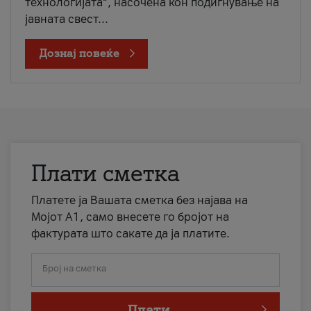
технологијата“, насочена кон подигнување на
јавната свест...
Дознај повеќе
Плати сметка
Платете ја Вашата сметка без најава на
Мојот А1, само внесете го бројот на
фактурата што сакате да ја платите.
Број на сметка
Плати