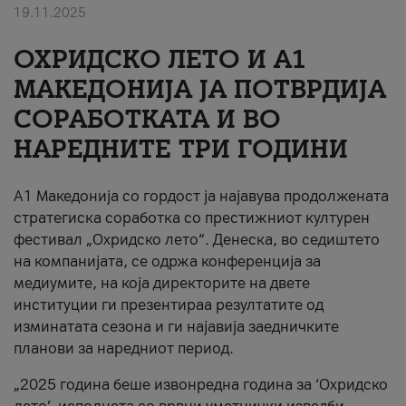
19.11.2025
За нас
ОХРИДСКО ЛЕТО И A1
#ПодобарОнлајн
МАКЕДОНИЈА ЈА ПОТВРДИЈА
СОРАБОТКАТА И ВО
НАРЕДНИТЕ ТРИ ГОДИНИ
A1 Македонија со гордост ја најавува продолжената
стратегиска соработка со престижниот културен
фестивал „Охридско лето“. Денеска, во седиштето
на компанијата, се одржа конференција за
медиумите, на која директорите на двете
институции ги презентираа резултатите од
изминатата сезона и ги најавија заедничките
планови за наредниот период.
„2025 година беше извонредна година за ‘Охридско