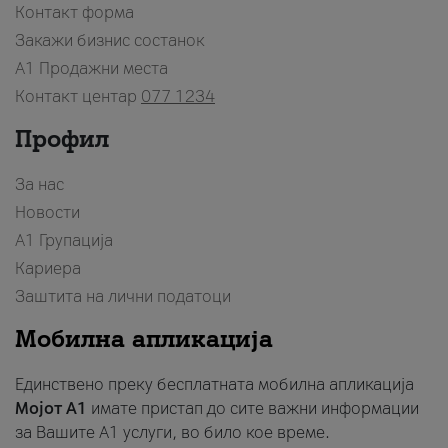
Контакт форма
Закажи бизнис состанок
A1 Продажни места
Контакт центар
077 1234
Профил
За нас
Новости
А1 Групација
Кариера
Заштита на лични податоци
Мобилна апликација
Единствено преку бесплатната мобилна апликација
Мојот A1
имате пристап до сите важни информации
за Вашите A1 услуги, во било кое време.