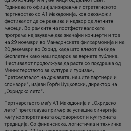
од 36 концерти и уметници од целиот свет.
Годинава го официјализиравме и стратегиското
партнерство со А1 Македонија, кое овозможи
фестивалот да се развива и надвор од летните
месеци. Во рамките на постфестивалската
програма најавуваме два значајни концерти и тоа
на 29 ноември во Македонската филхармонија и на
20 декември во Охрид, каде што влезот ќе биде
бесплатен како наш подарок за верната публика.
Фестивалот продолжува да расте со поддршка од
Министерството за култура и туризам,
Претседателот на државата, нашите партнери и
спонзори“, изјави Ѓорѓи Цуцковски, директор на
„Охридско лето“.
Партнерството меѓу A1 Македонија и „Охридско
лето“ претставува пример за успешна синергија
меѓу корпоративната одговорност и културната
традиција. Со финансиска, логистичка и техничка