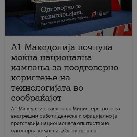
A1 Македонија почнува
моќна национална
кампања за поодговорно
користење на
технологијата во
сообраќајот
A1 Македонија заедно со Министерството за
внатрешни работи денеска и официјално ја
претставија националната општествено
одговорна кампања „Одговорно со