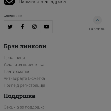
Следете нè
На почеток
Брзи линкови
Ценовници
Услови за користење
Плати сметка
Активирајте Е-сметка
Припејд регистрација
Поддршка
Секција за поддршка