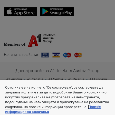
Member of
Начини на плаќање
Дознај повеќе за A1 Telekom Austria Group
A1 Austria
A1 Croatia
A1 Serbia
A1 Belarus
A1 Bulgaria
A1 Slovenia
A1 Digital
Со кликање на копчето "Се согласувам", се согласувате да
зачуваме колачиња за да го подобриме Вашето корисничко
искуство преку анализа на употребата на веб-страната,
подобрување на навигацијата и прикажување на релевантна
содржина. За повеќе информации проверете на
Повеќе
информации за колачиња