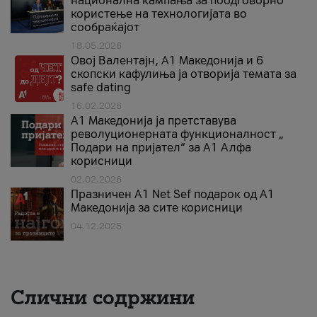
национална кампања за поодговорно
користење на технологијата во
сообраќајот
18.05.2026
Овој Валентајн, A1 Македонија и 6
скопски кафулиња ја отворија темата за
safe dating
16.02.2026
А1 Македонија ја претставува
револуционерната функционалност „
Подари на пријател“ за А1 Алфа
корисници
02.02.2026
Празничен A1 Net Sеf подарок од А1
Македонија за сите корисници
04.12.2025
Слични содржини