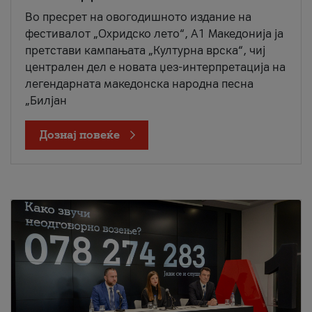
Во пресрет на овогодишното издание на
фестивалот „Охридско лето“, А1 Македонија ја
претстави кампањата „Културна врска“, чиј
централен дел е новата џез-интерпретација на
легендарната македонска народна песна
„Билјан
Дознај повеќе