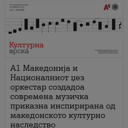
А1 Македонија и
Националниот џез
оркестар создадоа
современа музичка
приказна инспирирана од
македонското културно
наследство