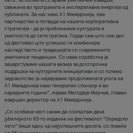
лето’, исполнета со врвни уметнички изведби,
свежина во програмата и инспиративна енергија од
публиката. За нас како A1 Македонија, ова
партнерство е потврда на нашата корпоративна
стратегија – да ја приближиме културата и
уметноста до сите граѓани. Горди сме што сме дел
од фестивал што успешно ги комбинира
наследството и традицијата со современите
уметнички тенденции. Со оваа соработка ја
зацврстуваме нашата визија за долгорочна
поддршка на културните иницијативи и со големо
задоволство ја најавуваме продолжената улога на
A1 Македонија како генерален спонзор и во
наредните години“, изјави Методија Мирчев, главен
извршен директор на A1 Македонија.
„Со особена чест сакам да соопштам дека
јубилејното 65-то издание на фестивалот “Охридско
лето” беше едно од најуспешните досега, со повеќе