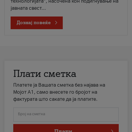
технологијата“, насочена кон подигнување на
јавната свест...
Дознај повеќе
Плати сметка
Платете ја Вашата сметка без најава на
Мојот А1, само внесете го бројот на
фактурата што сакате да ја платите.
Број на сметка
Плати