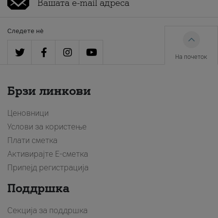
Следете нè
На почеток
Брзи линкови
Ценовници
Услови за користење
Плати сметка
Активирајте Е-сметка
Припејд регистрација
Поддршка
Секција за поддршка