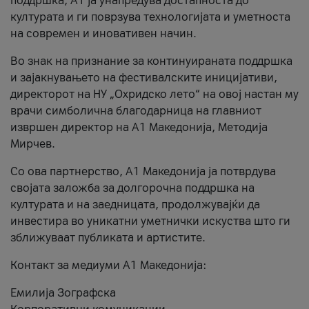
поддршка, A1 ја унапредува достапноста до
културата и ги поврзува технологијата и уметноста
на современ и иновативен начин.
Во знак на признание за континуираната поддршка
и зајакнувањето на фестивалските иницијативи,
директорот на НУ „Охридско лето“ на овој настан му
врачи симболична благодарница на главниот
извршен директор на A1 Македонија, Методија
Мирчев.
Со ова партнерство, A1 Македонија ја потврдува
својата заложба за долгорочна поддршка на
културата и на заедницата, продолжувајќи да
инвестира во уникатни уметнички искуства што ги
зближуваат публиката и артистите.
Контакт за медиуми А1 Македонија:
Емилија Зографска