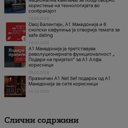
национална кампања за поодговорно
користење на технологијата во
сообраќајот
18.05.2026
Овој Валентајн, A1 Македонија и 6
скопски кафулиња ја отворија темата за
safe dating
16.02.2026
А1 Македонија ја претставува
револуционерната функционалност „
Подари на пријател“ за А1 Алфа
корисници
02.02.2026
Празничен A1 Net Sеf подарок од А1
Македонија за сите корисници
04.12.2025
Слични содржини