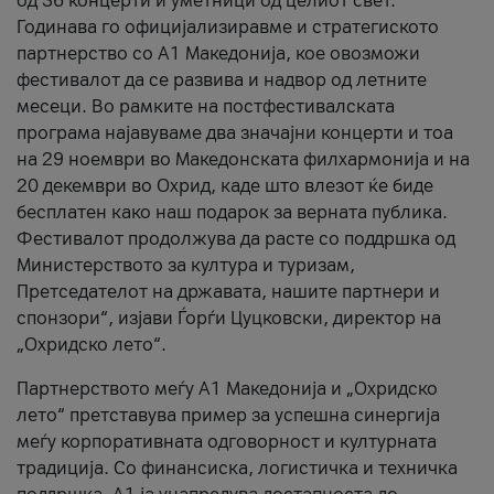
од 36 концерти и уметници од целиот свет.
Годинава го официјализиравме и стратегиското
партнерство со А1 Македонија, кое овозможи
фестивалот да се развива и надвор од летните
месеци. Во рамките на постфестивалската
програма најавуваме два значајни концерти и тоа
на 29 ноември во Македонската филхармонија и на
20 декември во Охрид, каде што влезот ќе биде
бесплатен како наш подарок за верната публика.
Фестивалот продолжува да расте со поддршка од
Министерството за култура и туризам,
Претседателот на државата, нашите партнери и
спонзори“, изјави Ѓорѓи Цуцковски, директор на
„Охридско лето“.
Партнерството меѓу A1 Македонија и „Охридско
лето“ претставува пример за успешна синергија
меѓу корпоративната одговорност и културната
традиција. Со финансиска, логистичка и техничка