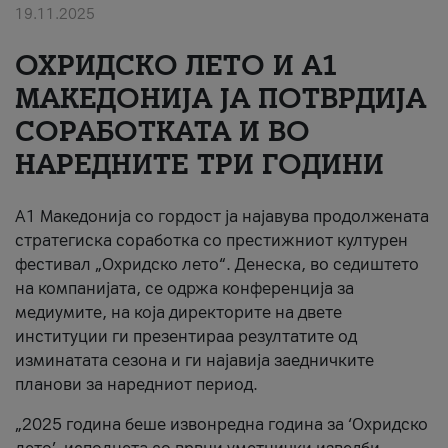
19.11.2025
За нас
ОХРИДСКО ЛЕТО И A1
#ПодобарОнлајн
МАКЕДОНИЈА ЈА ПОТВРДИЈА
СОРАБОТКАТА И ВО
НАРЕДНИТЕ ТРИ ГОДИНИ
A1 Македонија со гордост ја најавува продолжената
стратегиска соработка со престижниот културен
фестивал „Охридско лето“. Денеска, во седиштето
на компанијата, се одржа конференција за
медиумите, на која директорите на двете
институции ги презентираа резултатите од
изминатата сезона и ги најавија заедничките
планови за наредниот период.
„2025 година беше извонредна година за ‘Охридско