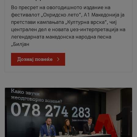
Во пресрет на овогодишното издание на
фестивалот „Охридско лето“, А1 Македонија ја
претстави кампањата „Културна врска“, чиј
централен дел е новата џез-интерпретација на
легендарната македонска народна песна
„Билјан
Дознај повеќе