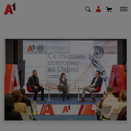
МК
EN
SQ
Приватни
Деловни
Поддршка
Надополни кредит
Плати сметка