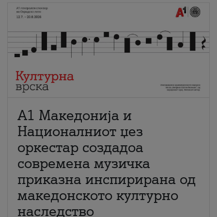
А1 Македонија и
Националниот џез
оркестар создадоа
современа музичка
приказна инспирирана од
македонското културно
наследство