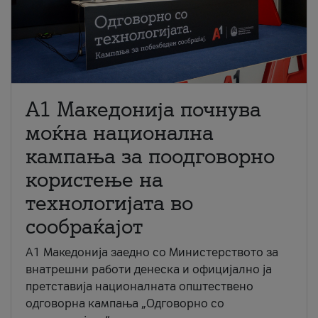
A1 Македонија почнува
моќна национална
кампања за поодговорно
користење на
технологијата во
сообраќајот
A1 Македонија заедно со Министерството за
внатрешни работи денеска и официјално ја
претставија националната општествено
одговорна кампања „Одговорно со