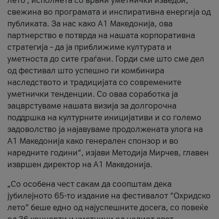
лето’, исполнета со врвни уметнички изведби,
свежина во програмата и инспиративна енергија од
публиката. За нас како A1 Македонија, ова
партнерство е потврда на нашата корпоративна
стратегија – да ја приближиме културата и
уметноста до сите граѓани. Горди сме што сме дел
од фестивал што успешно ги комбинира
наследството и традицијата со современите
уметнички тенденции. Со оваа соработка ја
зацврстуваме нашата визија за долгорочна
поддршка на културните иницијативи и со големо
задоволство ја најавуваме продолжената улога на
A1 Македонија како генерален спонзор и во
наредните години“, изјави Методија Мирчев, главен
извршен директор на A1 Македонија.
„Со особена чест сакам да соопштам дека
јубилејното 65-то издание на фестивалот “Охридско
лето” беше едно од најуспешните досега, со повеќе