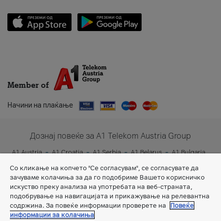
Member of
Начини на плаќање
Дознај повеќе за A1 Telekom Austria Group
A1 Austria
A1 Croatia
A1 Serbia
A1 Belarus
A1 Bulgaria
A1 Slovenia
A1 Digital
Со кликање на копчето "Се согласувам", се согласувате да
зачуваме колачиња за да го подобриме Вашето корисничко
искуство преку анализа на употребата на веб-страната,
подобрување на навигацијата и прикажување на релевантна
содржина. За повеќе информации проверете на
Повеќе
информации за колачиња