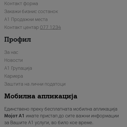
Контакт форма
Закажи бизнис состанок
A1 Продажни места
Контакт центар
077 1234
Профил
За нас
Новости
А1 Групација
Кариера
Заштита на лични податоци
Мобилна апликација
Единствено преку бесплатната мобилна апликација
Мојот A1
имате пристап до сите важни информации
за Вашите A1 услуги, во било кое време.