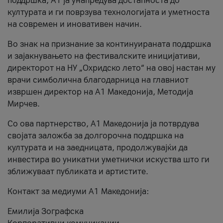
поддршка, A1 ја унапредува достапноста до
културата и ги поврзува технологијата и уметноста
на современ и иновативен начин.
Во знак на признание за континуираната поддршка
и зајакнувањето на фестивалските иницијативи,
директорот на НУ „Охридско лето“ на овој настан му
врачи симболична благодарница на главниот
извршен директор на A1 Македонија, Методија
Мирчев.
Со ова партнерство, A1 Македонија ја потврдува
својата заложба за долгорочна поддршка на
културата и на заедницата, продолжувајќи да
инвестира во уникатни уметнички искуства што ги
зближуваат публиката и артистите.
Контакт за медиуми А1 Македонија:
Емилија Зографска