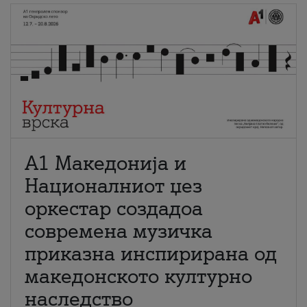
А1 Македонија и
Националниот џез
оркестар создадоа
современа музичка
приказна инспирирана од
македонското културно
наследство