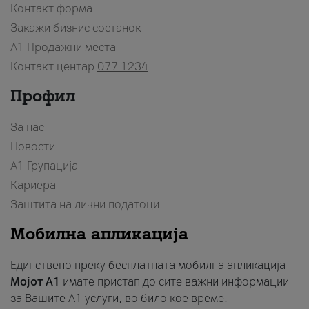
Контакт форма
Закажи бизнис состанок
A1 Продажни места
Контакт центар
077 1234
Профил
За нас
Новости
А1 Групација
Кариера
Заштита на лични податоци
Мобилна апликација
Единствено преку бесплатната мобилна апликација
Мојот A1
имате пристап до сите важни информации
за Вашите A1 услуги, во било кое време.