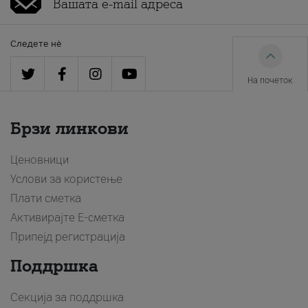
Следете нè
На почеток
Брзи линкови
Ценовници
Услови за користење
Плати сметка
Активирајте Е-сметка
Припејд регистрација
Поддршка
Секција за поддршка