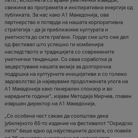
лето’, исполнета со врвни уметнички изведби,
свежина во програмата и инспиративна енергија од
публиката. За нас како A1 Македонија, ова
партнерство е потврда на нашата корпоративна
стратегија – да ја приближиме културата и
уметноста до сите граѓани. Горди сме што сме дел
од фестивал што успешно ги комбинира
наследството и традицијата со современите
уметнички тенденции. Со оваа соработка ја
зацврстуваме нашата визија за долгорочна
поддршка на културните иницијативи и со големо
задоволство ја најавуваме продолжената улога на
A1 Македонија како генерален спонзор и во
наредните години“, изјави Методија Мирчев, главен
извршен директор на A1 Македонија.
„Со особена чест сакам да соопштам дека
јубилејното 65-то издание на фестивалот “Охридско
лето” беше едно од најуспешните досега, со повеќе