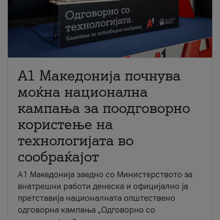
A1 Македонија почнува
моќна национална
кампања за поодговорно
користење на
технологијата во
сообраќајот
A1 Македонија заедно со Министерството за
внатрешни работи денеска и официјално ја
претставија националната општествено
одговорна кампања „Одговорно со