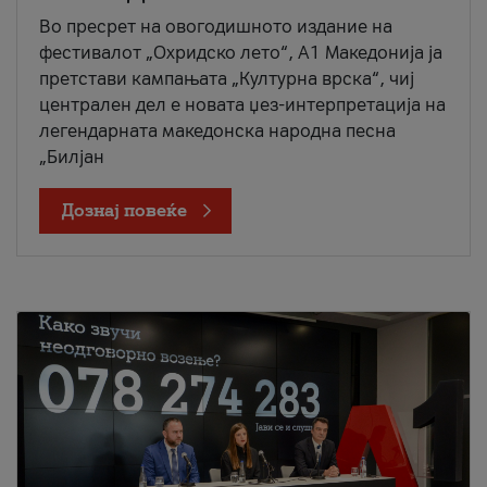
Во пресрет на овогодишното издание на
фестивалот „Охридско лето“, А1 Македонија ја
претстави кампањата „Културна врска“, чиј
централен дел е новата џез-интерпретација на
легендарната македонска народна песна
„Билјан
Дознај повеќе