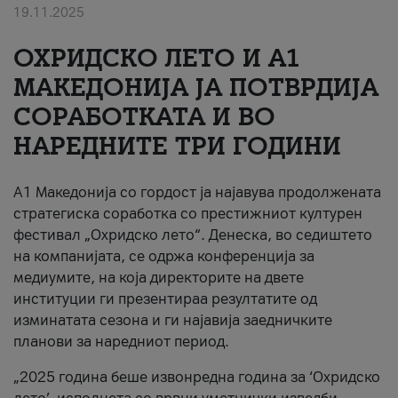
19.11.2025
За нас
ОХРИДСКО ЛЕТО И A1
#ПодобарОнлајн
МАКЕДОНИЈА ЈА ПОТВРДИЈА
СОРАБОТКАТА И ВО
НАРЕДНИТЕ ТРИ ГОДИНИ
A1 Македонија со гордост ја најавува продолжената
стратегиска соработка со престижниот културен
фестивал „Охридско лето“. Денеска, во седиштето
на компанијата, се одржа конференција за
медиумите, на која директорите на двете
институции ги презентираа резултатите од
изминатата сезона и ги најавија заедничките
планови за наредниот период.
„2025 година беше извонредна година за ‘Охридско