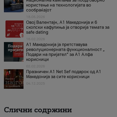
национална кампања за поодговорно
користење на технологијата во
сообраќајот
18.05.2026
Овој Валентајн, A1 Македонија и 6
скопски кафулиња ја отворија темата за
safe dating
16.02.2026
А1 Македонија ја претставува
револуционерната функционалност „
Подари на пријател“ за А1 Алфа
корисници
02.02.2026
Празничен A1 Net Sеf подарок од А1
Македонија за сите корисници
04.12.2025
Слични содржини