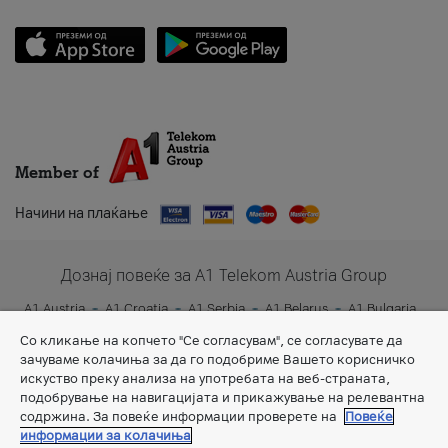
Member of
Начини на плаќање
Дознај повеќе за A1 Telekom Austria Group
A1 Austria
A1 Croatia
A1 Serbia
A1 Belarus
A1 Bulgaria
A1 Slovenia
A1 Digital
Со кликање на копчето "Се согласувам", се согласувате да
зачуваме колачиња за да го подобриме Вашето корисничко
искуство преку анализа на употребата на веб-страната,
подобрување на навигацијата и прикажување на релевантна
содржина. За повеќе информации проверете на
Повеќе
информации за колачиња