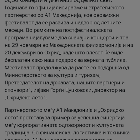
од 36 концерти и уметници од целиот свет.
Годинава го официјализиравме и стратегиското
партнерство со А1 Македонија, кое овозможи
фестивалот да се развива и надвор од летните
месеци. Во рамките на постфестивалската
програма најавуваме два значајни концерти и тоа
на 29 ноември во Македонската филхармонија и на
20 декември во Охрид, каде што влезот ќе биде
бесплатен како наш подарок за верната публика.
Фестивалот продолжува да расте со поддршка од
Министерството за култура и туризам,
Претседателот на државата, нашите партнери и
спонзори“, изјави Ѓорѓи Цуцковски, директор на
„Охридско лето“.
Партнерството меѓу A1 Македонија и „Охридско
лето“ претставува пример за успешна синергија
меѓу корпоративната одговорност и културната
традиција. Со финансиска, логистичка и техничка