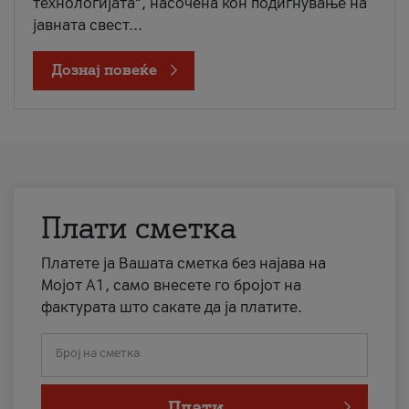
технологијата“, насочена кон подигнување на
јавната свест...
Дознај повеќе
Плати сметка
Платете ја Вашата сметка без најава на
Мојот А1, само внесете го бројот на
фактурата што сакате да ја платите.
Број на сметка
Плати