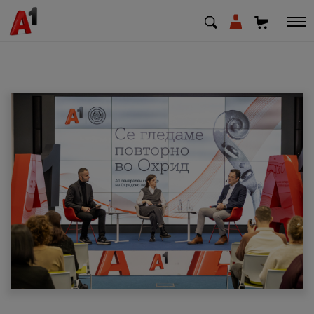
МК
EN
SQ
Приватни
Деловни
Поддршка
Надополни кредит
Плати сметка