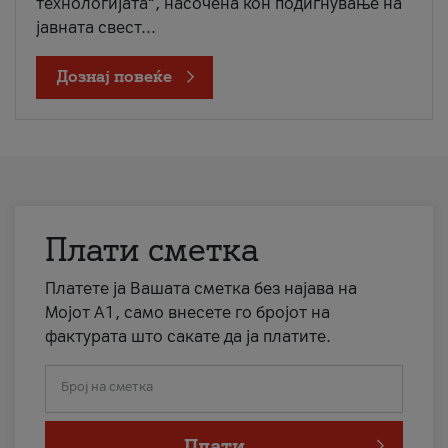
технологијата“, насочена кон подигнување на
јавната свест...
Дознај повеќе
Плати сметка
Платете ја Вашата сметка без најава на
Мојот А1, само внесете го бројот на
фактурата што сакате да ја платите.
Број на сметка
Плати