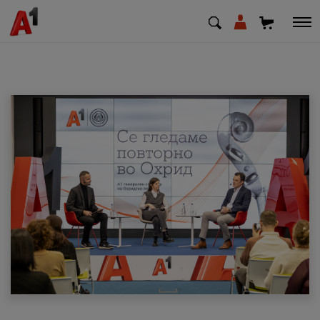
МК
EN
SQ
Приватни
Деловни
Поддршка
Надополни кредит
Плати сметка