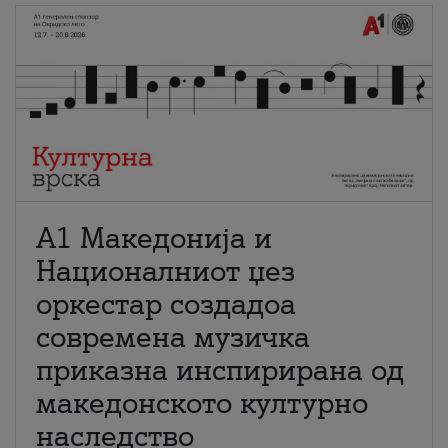
А1 Македонија и
Националниот џез
оркестар создадоа
современа музичка
приказна инспирирана од
македонското културно
наследство