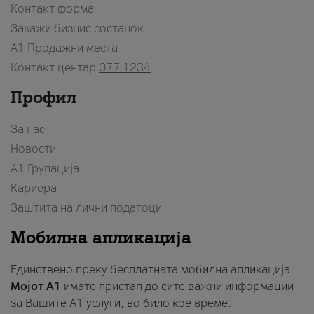
Контакт форма
Закажи бизнис состанок
A1 Продажни места
Контакт центар
077 1234
Профил
За нас
Новости
А1 Групација
Кариера
Заштита на лични податоци
Мобилна апликација
Единствено преку бесплатната мобилна апликација
Мојот A1
имате пристап до сите важни информации
за Вашите A1 услуги, во било кое време.