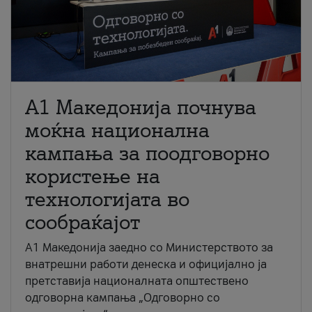
A1 Македонија почнува
моќна национална
кампања за поодговорно
користење на
технологијата во
сообраќајот
A1 Македонија заедно со Министерството за
внатрешни работи денеска и официјално ја
претставија националната општествено
одговорна кампања „Одговорно со