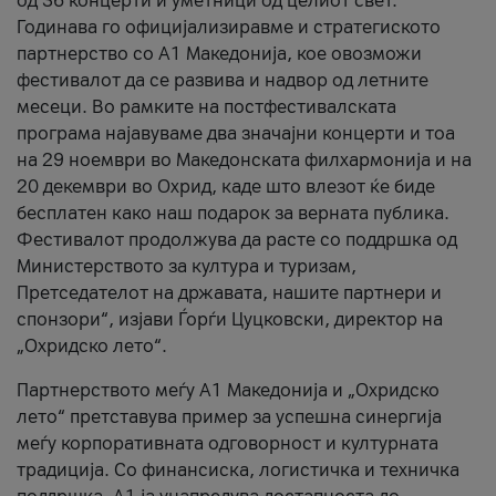
од 36 концерти и уметници од целиот свет.
Годинава го официјализиравме и стратегиското
партнерство со А1 Македонија, кое овозможи
фестивалот да се развива и надвор од летните
месеци. Во рамките на постфестивалската
програма најавуваме два значајни концерти и тоа
на 29 ноември во Македонската филхармонија и на
20 декември во Охрид, каде што влезот ќе биде
бесплатен како наш подарок за верната публика.
Фестивалот продолжува да расте со поддршка од
Министерството за култура и туризам,
Претседателот на државата, нашите партнери и
спонзори“, изјави Ѓорѓи Цуцковски, директор на
„Охридско лето“.
Партнерството меѓу A1 Македонија и „Охридско
лето“ претставува пример за успешна синергија
меѓу корпоративната одговорност и културната
традиција. Со финансиска, логистичка и техничка