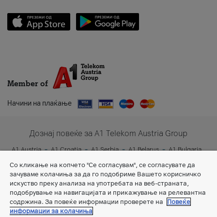
Member of
Начини на плаќање
Дознај повеќе за A1 Telekom Austria Group
A1 Austria
A1 Croatia
A1 Serbia
A1 Belarus
A1 Bulgaria
A1 Slovenia
A1 Digital
Со кликање на копчето "Се согласувам", се согласувате да
зачуваме колачиња за да го подобриме Вашето корисничко
искуство преку анализа на употребата на веб-страната,
подобрување на навигацијата и прикажување на релевантна
содржина. За повеќе информации проверете на
Повеќе
информации за колачиња