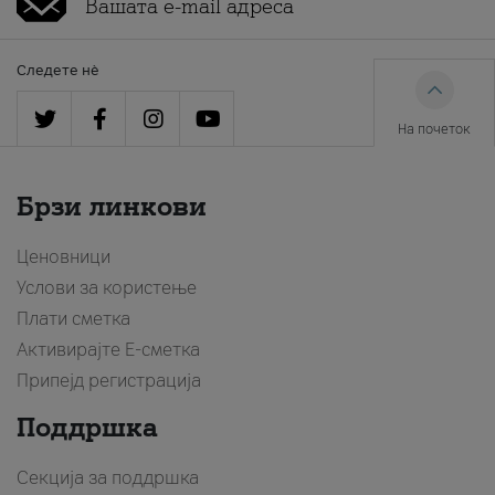
Следете нè
На почеток
Брзи линкови
Ценовници
Услови за користење
Плати сметка
Активирајте Е-сметка
Припејд регистрација
Поддршка
Секција за поддршка