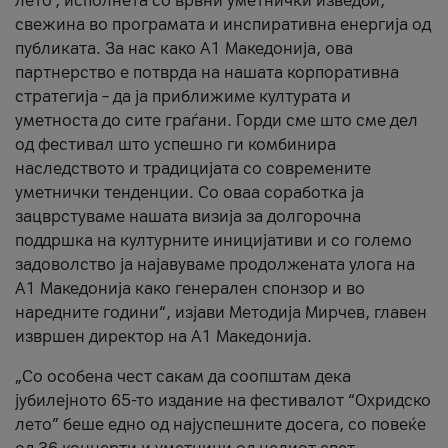
лето’, исполнета со врвни уметнички изведби,
свежина во програмата и инспиративна енергија од
публиката. За нас како A1 Македонија, ова
партнерство е потврда на нашата корпоративна
стратегија – да ја приближиме културата и
уметноста до сите граѓани. Горди сме што сме дел
од фестивал што успешно ги комбинира
наследството и традицијата со современите
уметнички тенденции. Со оваа соработка ја
зацврстуваме нашата визија за долгорочна
поддршка на културните иницијативи и со големо
задоволство ја најавуваме продолжената улога на
A1 Македонија како генерален спонзор и во
наредните години“, изјави Методија Мирчев, главен
извршен директор на A1 Македонија.
„Со особена чест сакам да соопштам дека
јубилејното 65-то издание на фестивалот “Охридско
лето” беше едно од најуспешните досега, со повеќе