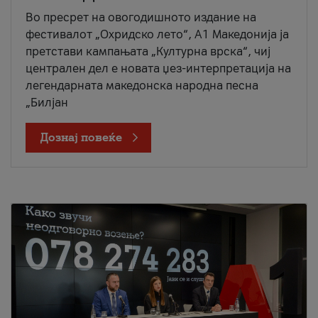
Во пресрет на овогодишното издание на
фестивалот „Охридско лето“, А1 Македонија ја
претстави кампањата „Културна врска“, чиј
централен дел е новата џез-интерпретација на
легендарната македонска народна песна
„Билјан
Дознај повеќе