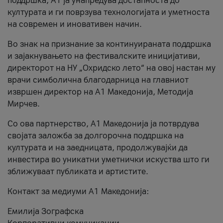
поддршка, A1 ја унапредува достапноста до
културата и ги поврзува технологијата и уметноста
на современ и иновативен начин.
Во знак на признание за континуираната поддршка
и зајакнувањето на фестивалските иницијативи,
директорот на НУ „Охридско лето“ на овој настан му
врачи симболична благодарница на главниот
извршен директор на A1 Македонија, Методија
Мирчев.
Со ова партнерство, A1 Македонија ја потврдува
својата заложба за долгорочна поддршка на
културата и на заедницата, продолжувајќи да
инвестира во уникатни уметнички искуства што ги
зближуваат публиката и артистите.
Контакт за медиуми А1 Македонија:
Емилија Зографска