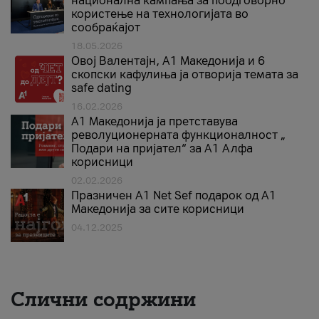
национална кампања за поодговорно
користење на технологијата во
сообраќајот
18.05.2026
Овој Валентајн, A1 Македонија и 6
скопски кафулиња ја отворија темата за
safe dating
16.02.2026
А1 Македонија ја претставува
револуционерната функционалност „
Подари на пријател“ за А1 Алфа
корисници
02.02.2026
Празничен A1 Net Sеf подарок од А1
Македонија за сите корисници
04.12.2025
Слични содржини