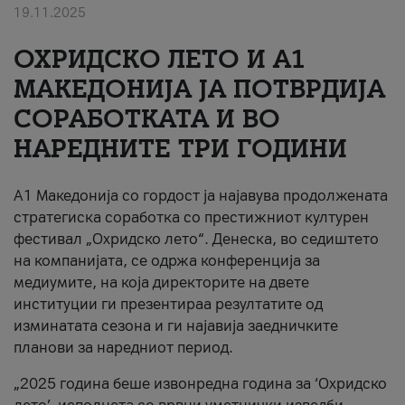
19.11.2025
За нас
ОХРИДСКО ЛЕТО И A1
#ПодобарОнлајн
МАКЕДОНИЈА ЈА ПОТВРДИЈА
СОРАБОТКАТА И ВО
НАРЕДНИТЕ ТРИ ГОДИНИ
A1 Македонија со гордост ја најавува продолжената
стратегиска соработка со престижниот културен
фестивал „Охридско лето“. Денеска, во седиштето
на компанијата, се одржа конференција за
медиумите, на која директорите на двете
институции ги презентираа резултатите од
изминатата сезона и ги најавија заедничките
планови за наредниот период.
„2025 година беше извонредна година за ‘Охридско