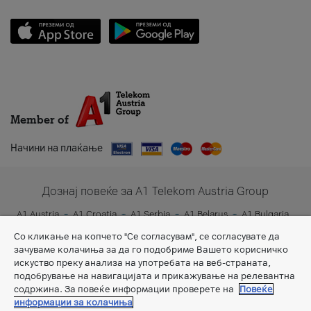
Member of
Начини на плаќање
Дознај повеќе за A1 Telekom Austria Group
A1 Austria
A1 Croatia
A1 Serbia
A1 Belarus
A1 Bulgaria
A1 Slovenia
A1 Digital
Со кликање на копчето "Се согласувам", се согласувате да
зачуваме колачиња за да го подобриме Вашето корисничко
искуство преку анализа на употребата на веб-страната,
подобрување на навигацијата и прикажување на релевантна
содржина. За повеќе информации проверете на
Повеќе
информации за колачиња