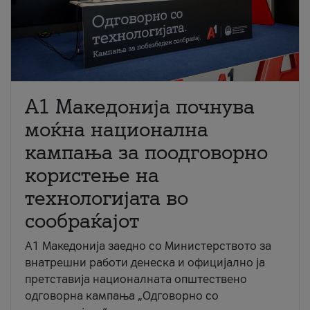
A1 Македонија почнува
моќна национална
кампања за поодговорно
користење на
технологијата во
сообраќајот
A1 Македонија заедно со Министерството за
внатрешни работи денеска и официјално ја
претставија националната општествено
одговорна кампања „Одговорно со