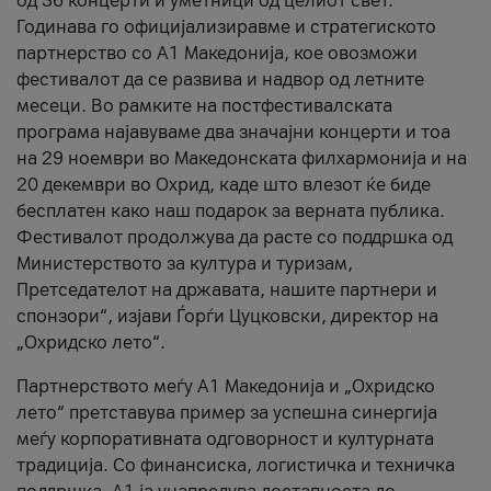
од 36 концерти и уметници од целиот свет.
Годинава го официјализиравме и стратегиското
партнерство со А1 Македонија, кое овозможи
фестивалот да се развива и надвор од летните
месеци. Во рамките на постфестивалската
програма најавуваме два значајни концерти и тоа
на 29 ноември во Македонската филхармонија и на
20 декември во Охрид, каде што влезот ќе биде
бесплатен како наш подарок за верната публика.
Фестивалот продолжува да расте со поддршка од
Министерството за култура и туризам,
Претседателот на државата, нашите партнери и
спонзори“, изјави Ѓорѓи Цуцковски, директор на
„Охридско лето“.
Партнерството меѓу A1 Македонија и „Охридско
лето“ претставува пример за успешна синергија
меѓу корпоративната одговорност и културната
традиција. Со финансиска, логистичка и техничка