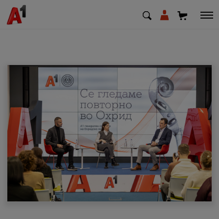
МК
EN
SQ
Приватни
Деловни
Поддршка
Надополни кредит
Плати сметка