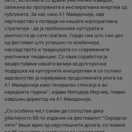
лето’, исполнета со врвни уметнички изведби,
свежина во програмата и инспиративна енергија од
публиката. За нас како A1 Македонија, ова
партнерство е потврда на нашата корпоративна
стратегија – да ја приближиме културата и
уметноста до сите граѓани. Горди сме што сме дел
од фестивал што успешно ги комбинира
наследството и традицијата со современите
уметнички тенденции. Со оваа соработка ја
зацврстуваме нашата визија за долгорочна
поддршка на културните иницијативи и со големо
задоволство ја најавуваме продолжената улога на
A1 Македонија како генерален спонзор и во
наредните години“, изјави Методија Мирчев, главен
извршен директор на A1 Македонија.
„Со особена чест сакам да соопштам дека
јубилејното 65-то издание на фестивалот “Охридско
лето” беше едно од најуспешните досега, со повеќе