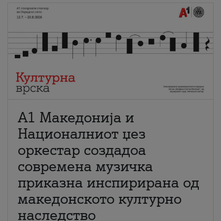
А1 Македонија и
Националниот џез
оркестар создадоа
современа музичка
приказна инспирирана од
македонското културно
наследство