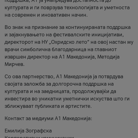
поддршка, A1 ја унапредува достапноста до
културата и ги поврзува технологијата и уметноста
на современ и иновативен начин.
Во знак на признание за континуираната поддршка
и зајакнувањето на фестивалските иницијативи,
директорот на НУ „Охридско лето“ на овој настан му
врачи симболична благодарница на главниот
извршен директор на A1 Македонија, Методија
Мирчев.
Со ова партнерство, A1 Македонија ја потврдува
својата заложба за долгорочна поддршка на
културата и на заедницата, продолжувајќи да
инвестира во уникатни уметнички искуства што ги
зближуваат публиката и артистите.
Контакт за медиуми А1 Македонија:
Емилија Зографска