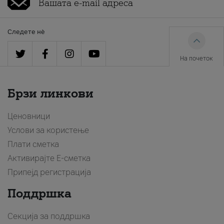
Следете нè
На почеток
Брзи линкови
Ценовници
Услови за користење
Плати сметка
Активирајте Е-сметка
Припејд регистрација
Поддршка
Секција за поддршка