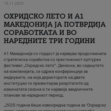
19.11.2025
За нас
ОХРИДСКО ЛЕТО И A1
#ПодобарОнлајн
МАКЕДОНИЈА ЈА ПОТВРДИЈА
СОРАБОТКАТА И ВО
НАРЕДНИТЕ ТРИ ГОДИНИ
A1 Македонија со гордост ја најавува продолжената
стратегиска соработка со престижниот културен
фестивал „Охридско лето“. Денеска, во седиштето
на компанијата, се одржа конференција за
медиумите, на која директорите на двете
институции ги презентираа резултатите од
изминатата сезона и ги најавија заедничките
планови за наредниот период.
„2025 година беше извонредна година за ‘Охридско