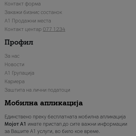
Контакт форма
Закажи бизнис состанок
A1 Продажни места
Контакт центар
077 1234
Профил
За нас
Новости
А1 Групација
Кариера
Заштита на лични податоци
Мобилна апликација
Единствено преку бесплатната мобилна апликација
Мојот A1
имате пристап до сите важни информации
за Вашите A1 услуги, во било кое време.