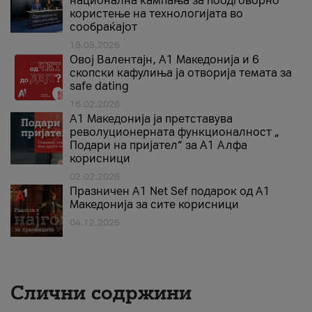
национална кампања за поодговорно
користење на технологијата во
сообраќајот
18.05.2026
Овој Валентајн, A1 Македонија и 6
скопски кафулиња ја отворија темата за
safe dating
16.02.2026
А1 Македонија ја претставува
револуционерната функционалност „
Подари на пријател“ за А1 Алфа
корисници
02.02.2026
Празничен A1 Net Sеf подарок од А1
Македонија за сите корисници
04.12.2025
Слични содржини