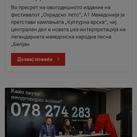
Во пресрет на овогодишното издание на
фестивалот „Охридско лето“, А1 Македонија ја
претстави кампањата „Културна врска“, чиј
централен дел е новата џез-интерпретација на
легендарната македонска народна песна
„Билјан
Дознај повеќе