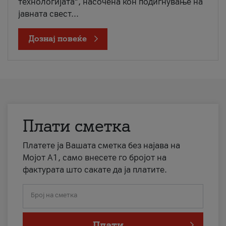
технологијата“, насочена кон подигнување на
јавната свест...
Дознај повеќе
Плати сметка
Платете ја Вашата сметка без најава на
Мојот А1, само внесете го бројот на
фактурата што сакате да ја платите.
Број на сметка
Плати