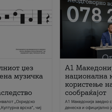
лниот џез
A1 Македони
мена музичка
национална 
користење на
аследство
сообраќајот
ивалот „Охридско
A1 Македонија заедно 
„Културна врска“, чиј
денеска и официјално 