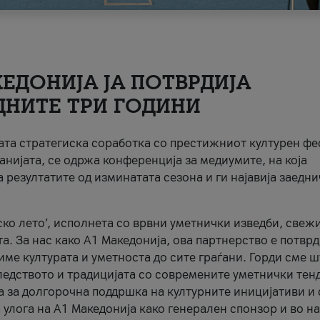
ЕДОНИЈА ЈА ПОТВРДИЈА
ДНИТЕ ТРИ ГОДИНИ
ната стратегиска соработка со престижниот културен ф
анијата, се одржа конференција за медиумите, на која
 резултатите од изминатата сезона и ги најавија заедн
ко лето’, исполнета со врвни уметнички изведби, свеж
а. За нас како A1 Македонија, ова партнерство е потврд
име културата и уметноста до сите граѓани. Горди сме 
ледството и традицијата со современите уметнички тен
а за долгорочна поддршка на културните иницијативи и 
 улога на A1 Македонија како генерален спонзор и во н