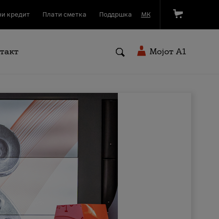
и кредит
Плати сметка
Поддршка
МК
такт
Мојот A1