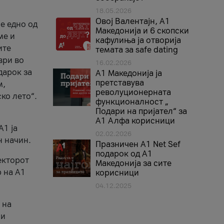
18.05.2026
Овој Валентајн, A1
е едно од
Македонија и 6 скопски
ме и
кафулиња ја отворија
ите
темата за safe dating
ври во
16.02.2026
дарок за
А1 Македонија ја
претставува
м,
револуционерната
ко лето“.
функционалност „
Подари на пријател“ за
А1 Алфа корисници
A1 ја
02.02.2026
н начин.
Празничен A1 Net Sеf
подарок од А1
екторот
Македонија за сите
 на A1
корисници
04.12.2025
 на
 и