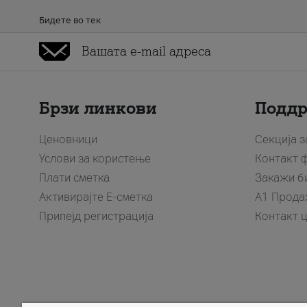
Бидете во тек
Брзи линкови
Подд
Ценовници
Секција 
Услови за користење
Контакт 
Плати сметка
Закажи б
Активирајте Е-сметка
A1 Прода
Припејд регистрација
Контакт 