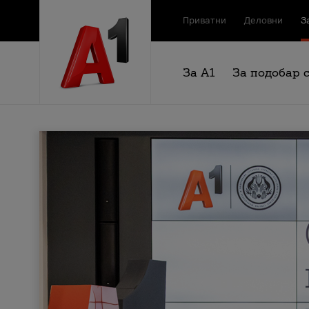
Приватни
Деловни
З
За А1
За подобар 