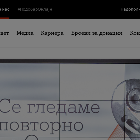
а нас
#ПодобарОнлајн
Надополн
свет
Медиа
Кариера
Броеви за донации
Кон