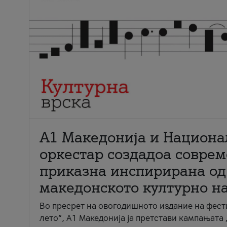
А1 Македонија и Национа
оркестар создадоа совре
приказна инспирирана од
македонското културно н
Во пресрет на овогодишното издание на фест
лето“, А1 Македонија ја претстави кампањата 