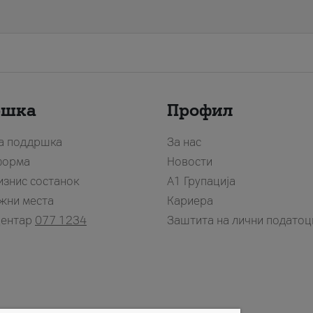
ршка
Профил
за поддршка
За нас
форма
Новости
изнис состанок
А1 Групација
жни места
Кариера
центар
077 1234
Заштита на лични податоц