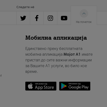
Следете нè
На почеток
Мобилна апликација
Единствено преку бесплатната
мобилна апликација
Мојот A1
имате
пристап до сите важни информации
за Вашите A1 услуги, во било кое
време.
и