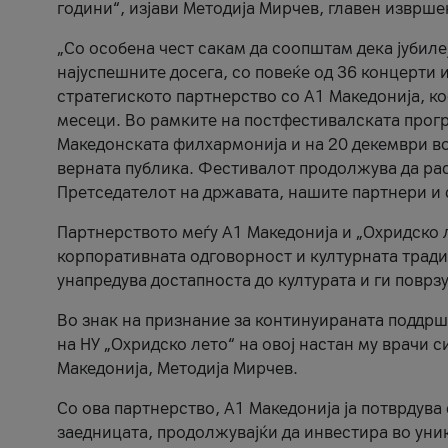
години“, изјави Методија Мирчев, главен изврше
„Со особена чест сакам да соопштам дека јубиле
најуспешните досега, со повеќе од 36 концерти 
стратегиското партнерство со А1 Македонија, к
месеци. Во рамките на постфестивалската прогр
Македонската филхармонија и на 20 декември во
верната публика. Фестивалот продолжува да рас
Претседателот на државата, нашите партнери и с
Партнерството меѓу A1 Македонија и „Охридско 
корпоративната одговорност и културната традиц
унапредува достапноста до културата и ги поврз
Во знак на признание за континуираната поддрш
на НУ „Охридско лето“ на овој настан му врачи
Македонија, Методија Мирчев.
Со ова партнерство, A1 Македонија ја потврдува
заедницата, продолжувајќи да инвестира во уни