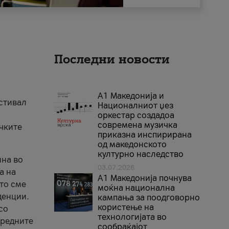
Последни новости
А1 Македонија и
естивал
Националниот џез
оркестар создадоа
современа музичка
ичките
приказна инспирирана
од македонското
културно наследство
ина во
03.07.2026
а на
A1 Македонија почнува
што сме
моќна национална
денции.
кампања за поодговорно
користење на
со
технологијата во
аредните
сообраќајот