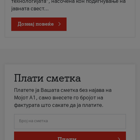
технологијата“, насочена кон подигнување на
јавната свест...
Дознај повеќе
Плати сметка
Платете ја Вашата сметка без најава на
Мојот А1, само внесете го бројот на
фактурата што сакате да ја платите.
Број на сметка
Плати