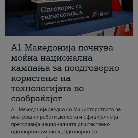
A1 Македонија почнува
моќна национална
кампања за поодговорно
користење на
технологијата во
сообраќајот
A1 Македонија заедно со Министерството за
внатрешни работи денеска и официјално ја
претставија националната општествено
одговорна кампања „Одговорно со