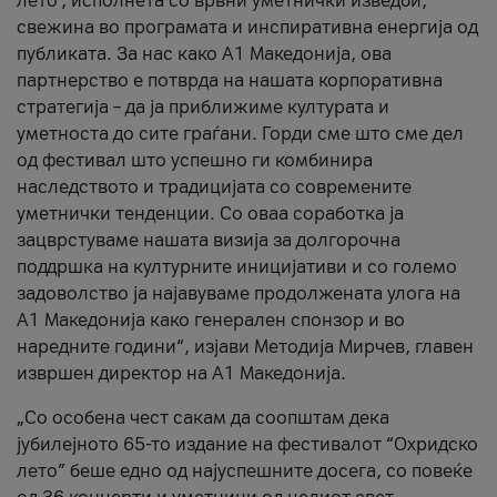
лето’, исполнета со врвни уметнички изведби,
свежина во програмата и инспиративна енергија од
публиката. За нас како A1 Македонија, ова
партнерство е потврда на нашата корпоративна
стратегија – да ја приближиме културата и
уметноста до сите граѓани. Горди сме што сме дел
од фестивал што успешно ги комбинира
наследството и традицијата со современите
уметнички тенденции. Со оваа соработка ја
зацврстуваме нашата визија за долгорочна
поддршка на културните иницијативи и со големо
задоволство ја најавуваме продолжената улога на
A1 Македонија како генерален спонзор и во
наредните години“, изјави Методија Мирчев, главен
извршен директор на A1 Македонија.
„Со особена чест сакам да соопштам дека
јубилејното 65-то издание на фестивалот “Охридско
лето” беше едно од најуспешните досега, со повеќе