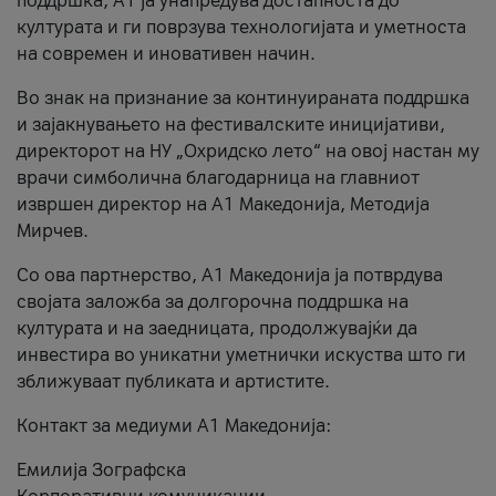
поддршка, A1 ја унапредува достапноста до
културата и ги поврзува технологијата и уметноста
на современ и иновативен начин.
Во знак на признание за континуираната поддршка
и зајакнувањето на фестивалските иницијативи,
директорот на НУ „Охридско лето“ на овој настан му
врачи симболична благодарница на главниот
извршен директор на A1 Македонија, Методија
Мирчев.
Со ова партнерство, A1 Македонија ја потврдува
својата заложба за долгорочна поддршка на
културата и на заедницата, продолжувајќи да
инвестира во уникатни уметнички искуства што ги
зближуваат публиката и артистите.
Контакт за медиуми А1 Македонија:
Емилија Зографска