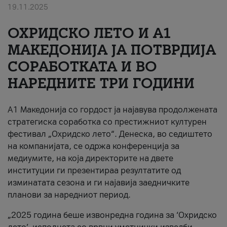
19.11.2025
За нас
ОХРИДСКО ЛЕТО И A1
#ПодобарОнлајн
МАКЕДОНИЈА ЈА ПОТВРДИЈА
СОРАБОТКАТА И ВО
НАРЕДНИТЕ ТРИ ГОДИНИ
A1 Македонија со гордост ја најавува продолжената
стратегиска соработка со престижниот културен
фестивал „Охридско лето“. Денеска, во седиштето
на компанијата, се одржа конференција за
медиумите, на која директорите на двете
институции ги презентираа резултатите од
изминатата сезона и ги најавија заедничките
планови за наредниот период.
„2025 година беше извонредна година за ‘Охридско