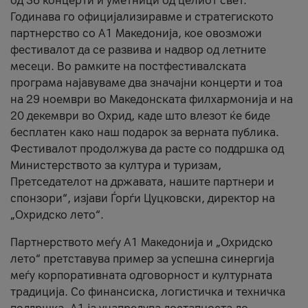
од 36 концерти и уметници од целиот свет.
Годинава го официјализиравме и стратегиското
партнерство со А1 Македонија, кое овозможи
фестивалот да се развива и надвор од летните
месеци. Во рамките на постфестивалската
програма најавуваме два значајни концерти и тоа
на 29 ноември во Македонската филхармонија и на
20 декември во Охрид, каде што влезот ќе биде
бесплатен како наш подарок за верната публика.
Фестивалот продолжува да расте со поддршка од
Министерството за култура и туризам,
Претседателот на државата, нашите партнери и
спонзори“, изјави Ѓорѓи Цуцковски, директор на
„Охридско лето“.
Партнерството меѓу A1 Македонија и „Охридско
лето“ претставува пример за успешна синергија
меѓу корпоративната одговорност и културната
традиција. Со финансиска, логистичка и техничка