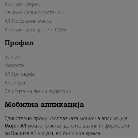
Контакт форма
Закажи бизнис состанок
A1 Продажни места
Контакт центар
077 1234
Профил
За нас
Новости
А1 Групација
Кариера
Заштита на лични податоци
Мобилна апликација
Единствено преку бесплатната мобилна апликација
Мојот A1
имате пристап до сите важни информации
за Вашите A1 услуги, во било кое време.