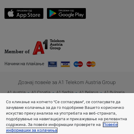
Member of
Начини на плаќање
Дознај повеќе за A1 Telekom Austria Group
A1 Austria
A1 Croatia
A1 Serbia
A1 Belarus
A1 Bulgaria
A1 Slovenia
A1 Digital
Со кликање на копчето "Се согласувам", се согласувате да
зачуваме колачиња за да го подобриме Вашето корисничко
искуство преку анализа на употребата на веб-страната,
подобрување на навигацијата и прикажување на релевантна
содржина. За повеќе информации проверете на
Повеќе
информации за колачиња