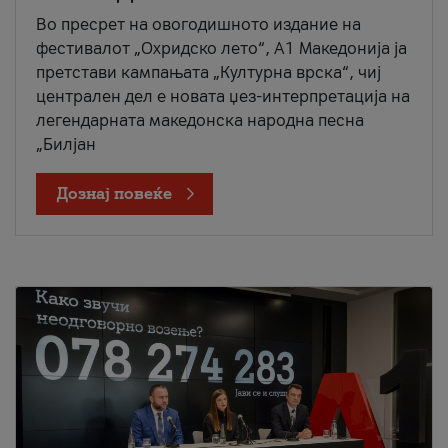
Во пресрет на овогодишното издание на
фестивалот „Охридско лето“, А1 Македонија ја
претстави кампањата „Културна врска“, чиј
централен дел е новата џез-интерпретација на
легендарната македонска народна песна
„Билјан
Дознај повеќе