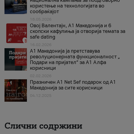
национална кампања за поодговорно
користење на технологијата во
сообраќајот
18.05.2026
Овој Валентајн, A1 Македонија и 6
скопски кафулиња ја отворија темата за
safe dating
16.02.2026
А1 Македонија ја претставува
револуционерната функционалност „
Подари на пријател“ за А1 Алфа
корисници
02.02.2026
Празничен A1 Net Sеf подарок од А1
Македонија за сите корисници
04.12.2025
Слични содржини