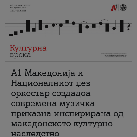
А1 Македонија и
Националниот џез
оркестар создадоа
современа музичка
приказна инспирирана од
македонското културно
наследство