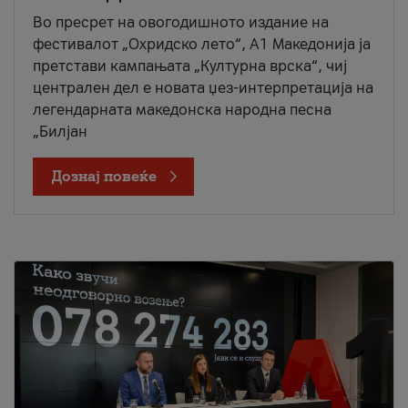
Во пресрет на овогодишното издание на
фестивалот „Охридско лето“, А1 Македонија ја
претстави кампањата „Културна врска“, чиј
централен дел е новата џез-интерпретација на
легендарната македонска народна песна
„Билјан
Дознај повеќе