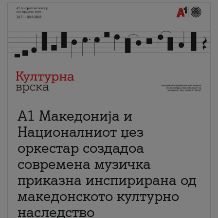
А1 Македонија и
Националниот џез
оркестар создадоа
современа музичка
приказна инспирирана од
македонското културно
наследство