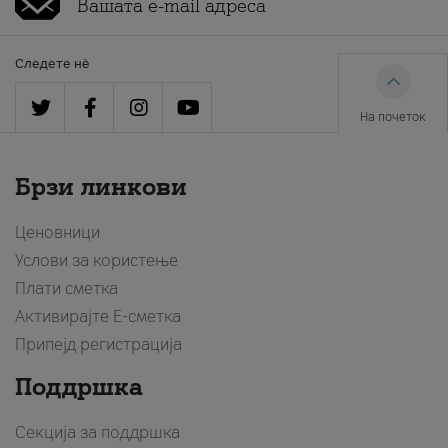
Следете нè
На почеток
Брзи линкови
Ценовници
Услови за користење
Плати сметка
Активирајте Е-сметка
Припејд регистрација
Поддршка
Секција за поддршка