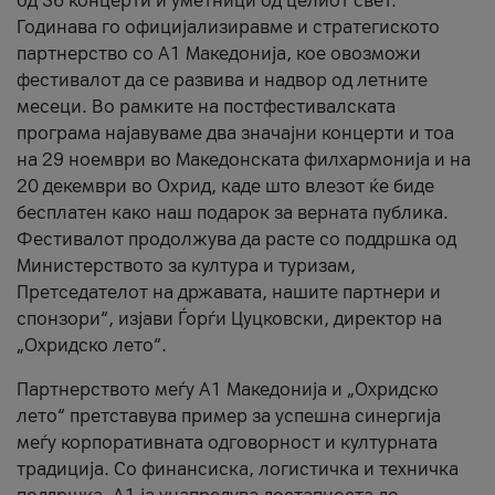
од 36 концерти и уметници од целиот свет.
Годинава го официјализиравме и стратегиското
партнерство со А1 Македонија, кое овозможи
фестивалот да се развива и надвор од летните
месеци. Во рамките на постфестивалската
програма најавуваме два значајни концерти и тоа
на 29 ноември во Македонската филхармонија и на
20 декември во Охрид, каде што влезот ќе биде
бесплатен како наш подарок за верната публика.
Фестивалот продолжува да расте со поддршка од
Министерството за култура и туризам,
Претседателот на државата, нашите партнери и
спонзори“, изјави Ѓорѓи Цуцковски, директор на
„Охридско лето“.
Партнерството меѓу A1 Македонија и „Охридско
лето“ претставува пример за успешна синергија
меѓу корпоративната одговорност и културната
традиција. Со финансиска, логистичка и техничка