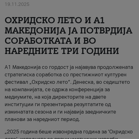
19.11.2025
За нас
ОХРИДСКО ЛЕТО И A1
#ПодобарОнлајн
МАКЕДОНИЈА ЈА ПОТВРДИЈА
СОРАБОТКАТА И ВО
НАРЕДНИТЕ ТРИ ГОДИНИ
A1 Македонија со гордост ја најавува продолжената
стратегиска соработка со престижниот културен
фестивал „Охридско лето“. Денеска, во седиштето
на компанијата, се одржа конференција за
медиумите, на која директорите на двете
институции ги презентираа резултатите од
изминатата сезона и ги најавија заедничките
планови за наредниот период.
„2025 година беше извонредна година за ‘Охридско