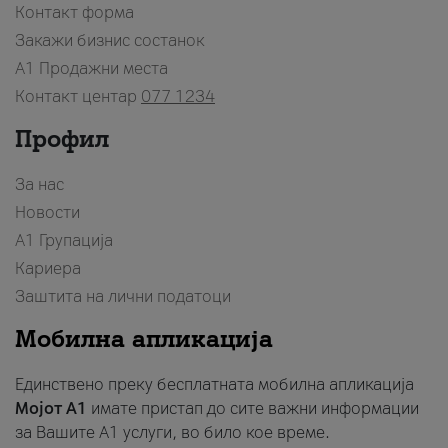
Контакт форма
Закажи бизнис состанок
A1 Продажни места
Контакт центар
077 1234
Профил
За нас
Новости
А1 Групација
Кариера
Заштита на лични податоци
Мобилна апликација
Единствено преку бесплатната мобилна апликација
Мојот A1
имате пристап до сите важни информации
за Вашите A1 услуги, во било кое време.