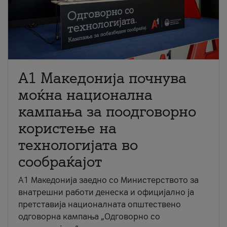
A1 Македонија почнува
моќна национална
кампања за поодговорно
користење на
технологијата во
сообраќајот
A1 Македонија заедно со Министерството за
внатрешни работи денеска и официјално ја
претставија националната општествено
одговорна кампања „Одговорно со