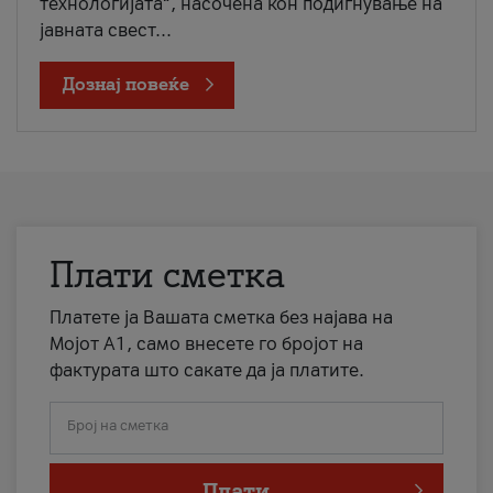
технологијата“, насочена кон подигнување на
јавната свест...
Дознај повеќе
Плати сметка
Платете ја Вашата сметка без најава на
Мојот А1, само внесете го бројот на
фактурата што сакате да ја платите.
Број на сметка
Плати