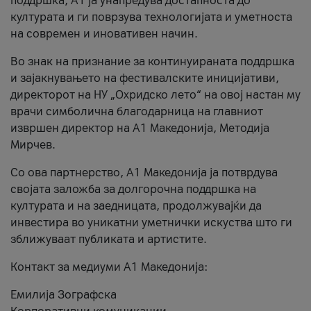
поддршка, A1 ја унапредува достапноста до
културата и ги поврзува технологијата и уметноста
на современ и иновативен начин.
Во знак на признание за континуираната поддршка
и зајакнувањето на фестивалските иницијативи,
директорот на НУ „Охридско лето“ на овој настан му
врачи симболична благодарница на главниот
извршен директор на A1 Македонија, Методија
Мирчев.
Со ова партнерство, A1 Македонија ја потврдува
својата заложба за долгорочна поддршка на
културата и на заедницата, продолжувајќи да
инвестира во уникатни уметнички искуства што ги
зближуваат публиката и артистите.
Контакт за медиуми А1 Македонија:
Емилија Зографска