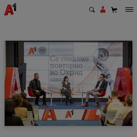
МК
EN
SQ
Приватни
Деловни
Поддршка
Надополни кредит
Плати сметка