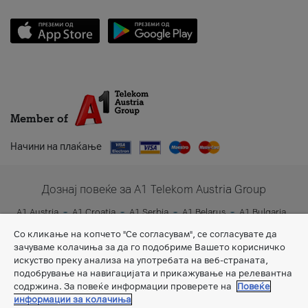
Member of
Начини на плаќање
Дознај повеќе за A1 Telekom Austria Group
A1 Austria
A1 Croatia
A1 Serbia
A1 Belarus
A1 Bulgaria
A1 Slovenia
A1 Digital
Со кликање на копчето "Се согласувам", се согласувате да
зачуваме колачиња за да го подобриме Вашето корисничко
искуство преку анализа на употребата на веб-страната,
подобрување на навигацијата и прикажување на релевантна
содржина. За повеќе информации проверете на
Повеќе
информации за колачиња