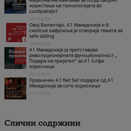
национална кампања за поодговорно
користење на технологијата во
сообраќајот
18.05.2026
Овој Валентајн, A1 Македонија и 6
скопски кафулиња ја отворија темата за
safe dating
16.02.2026
А1 Македонија ја претставува
револуционерната функционалност „
Подари на пријател“ за А1 Алфа
корисници
02.02.2026
Празничен A1 Net Sеf подарок од А1
Македонија за сите корисници
04.12.2025
Слични содржини