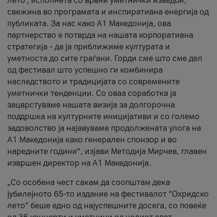
лето’, исполнета со врвни уметнички изведби,
свежина во програмата и инспиративна енергија од
публиката. За нас како A1 Македонија, ова
партнерство е потврда на нашата корпоративна
стратегија – да ја приближиме културата и
уметноста до сите граѓани. Горди сме што сме дел
од фестивал што успешно ги комбинира
наследството и традицијата со современите
уметнички тенденции. Со оваа соработка ја
зацврстуваме нашата визија за долгорочна
поддршка на културните иницијативи и со големо
задоволство ја најавуваме продолжената улога на
A1 Македонија како генерален спонзор и во
наредните години“, изјави Методија Мирчев, главен
извршен директор на A1 Македонија.
„Со особена чест сакам да соопштам дека
јубилејното 65-то издание на фестивалот “Охридско
лето” беше едно од најуспешните досега, со повеќе