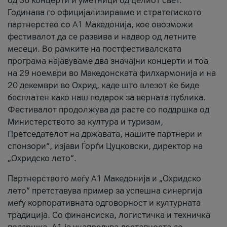
од 36 концерти и уметници од целиот свет.
Годинава го официјализиравме и стратегиското
партнерство со А1 Македонија, кое овозможи
фестивалот да се развива и надвор од летните
месеци. Во рамките на постфестивалската
програма најавуваме два значајни концерти и тоа
на 29 ноември во Македонската филхармонија и на
20 декември во Охрид, каде што влезот ќе биде
бесплатен како наш подарок за верната публика.
Фестивалот продолжува да расте со поддршка од
Министерството за култура и туризам,
Претседателот на државата, нашите партнери и
спонзори“, изјави Ѓорѓи Цуцковски, директор на
„Охридско лето“.
Партнерството меѓу A1 Македонија и „Охридско
лето“ претставува пример за успешна синергија
меѓу корпоративната одговорност и културната
традиција. Со финансиска, логистичка и техничка