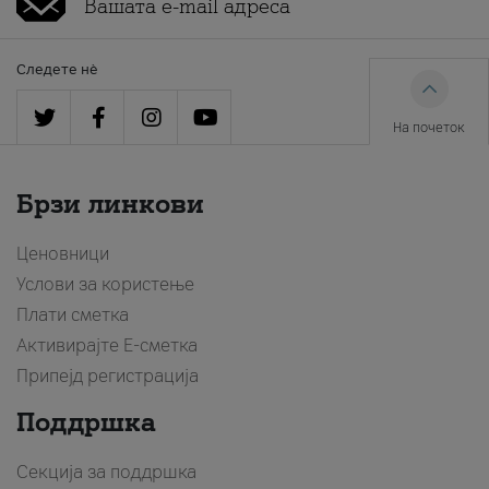
Следете нè
На почеток
Брзи линкови
Ценовници
Услови за користење
Плати сметка
Активирајте Е-сметка
Припејд регистрација
Поддршка
Секција за поддршка