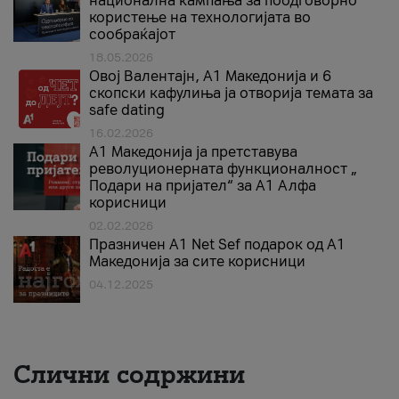
национална кампања за поодговорно
користење на технологијата во
сообраќајот
18.05.2026
Овој Валентајн, A1 Македонија и 6
скопски кафулиња ја отворија темата за
safe dating
16.02.2026
А1 Македонија ја претставува
револуционерната функционалност „
Подари на пријател“ за А1 Алфа
корисници
02.02.2026
Празничен A1 Net Sеf подарок од А1
Македонија за сите корисници
04.12.2025
Слични содржини