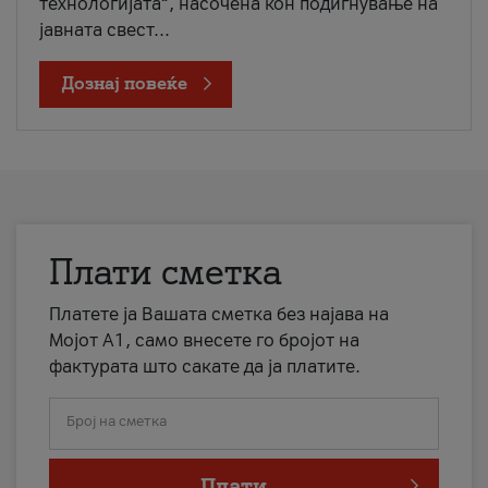
технологијата“, насочена кон подигнување на
јавната свест...
Дознај повеќе
Плати сметка
Платете ја Вашата сметка без најава на
Мојот А1, само внесете го бројот на
фактурата што сакате да ја платите.
Број на сметка
Плати