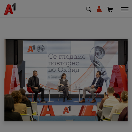
МК
EN
SQ
Приватни
Деловни
Поддршка
Надополни кредит
Плати сметка