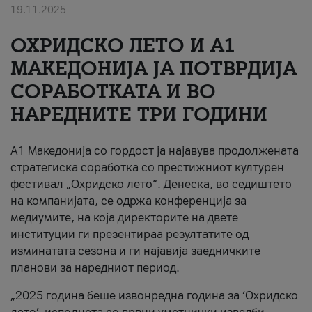
19.11.2025
За нас
ОХРИДСКО ЛЕТО И A1
#ПодобарОнлајн
МАКЕДОНИЈА ЈА ПОТВРДИЈА
СОРАБОТКАТА И ВО
НАРЕДНИТЕ ТРИ ГОДИНИ
A1 Македонија со гордост ја најавува продолжената
стратегиска соработка со престижниот културен
фестивал „Охридско лето“. Денеска, во седиштето
на компанијата, се одржа конференција за
медиумите, на која директорите на двете
институции ги презентираа резултатите од
изминатата сезона и ги најавија заедничките
планови за наредниот период.
„2025 година беше извонредна година за ‘Охридско