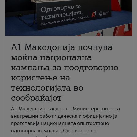
A1 Македонија почнува
моќна национална
кампања за поодговорно
користење на
технологијата во
сообраќајот
A1 Македонија заедно со Министерството за
внатрешни работи денеска и официјално ја
претставија националната општествено
одговорна кампања „Одговорно со