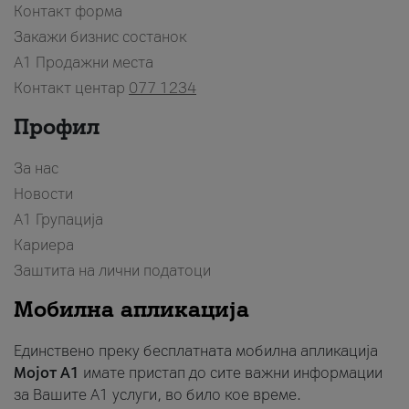
Контакт форма
Закажи бизнис состанок
A1 Продажни места
Контакт центар
077 1234
Профил
За нас
Новости
А1 Групација
Кариера
Заштита на лични податоци
Мобилна апликација
Единствено преку бесплатната мобилна апликација
Мојот A1
имате пристап до сите важни информации
за Вашите A1 услуги, во било кое време.