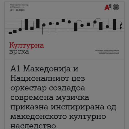
А1 Македонија и
Националниот џез
оркестар создадоа
современа музичка
приказна инспирирана од
македонското културно
наследство