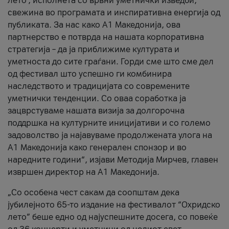
лето’, исполнета со врвни уметнички изведби,
свежина во програмата и инспиративна енергија од
публиката. За нас како A1 Македонија, ова
партнерство е потврда на нашата корпоративна
стратегија – да ја приближиме културата и
уметноста до сите граѓани. Горди сме што сме дел
од фестивал што успешно ги комбинира
наследството и традицијата со современите
уметнички тенденции. Со оваа соработка ја
зацврстуваме нашата визија за долгорочна
поддршка на културните иницијативи и со големо
задоволство ја најавуваме продолжената улога на
A1 Македонија како генерален спонзор и во
наредните години“, изјави Методија Мирчев, главен
извршен директор на A1 Македонија.
„Со особена чест сакам да соопштам дека
јубилејното 65-то издание на фестивалот “Охридско
лето” беше едно од најуспешните досега, со повеќе