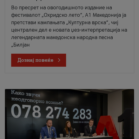
Во пресрет на овогодишното издание на
фестивалот „Охридско лето“, А1 Македонија ја
претстави кампањата „Културна врска“, чиј
централен дел е новата џез-интерпретација на
легендарната македонска народна песна
„Билјан
Дознај повеќе