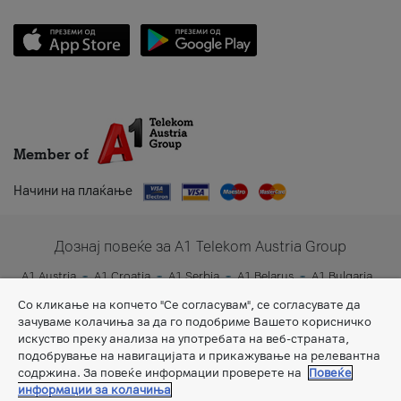
Member of
Начини на плаќање
Дознај повеќе за A1 Telekom Austria Group
A1 Austria
A1 Croatia
A1 Serbia
A1 Belarus
A1 Bulgaria
A1 Slovenia
A1 Digital
Со кликање на копчето "Се согласувам", се согласувате да
зачуваме колачиња за да го подобриме Вашето корисничко
искуство преку анализа на употребата на веб-страната,
подобрување на навигацијата и прикажување на релевантна
содржина. За повеќе информации проверете на
Повеќе
информации за колачиња