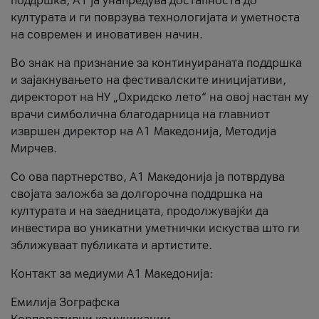
поддршка, A1 ја унапредува достапноста до
културата и ги поврзува технологијата и уметноста
на современ и иновативен начин.
Во знак на признание за континуираната поддршка
и зајакнувањето на фестивалските иницијативи,
директорот на НУ „Охридско лето“ на овој настан му
врачи симболична благодарница на главниот
извршен директор на A1 Македонија, Методија
Мирчев.
Со ова партнерство, A1 Македонија ја потврдува
својата заложба за долгорочна поддршка на
културата и на заедницата, продолжувајќи да
инвестира во уникатни уметнички искуства што ги
зближуваат публиката и артистите.
Контакт за медиуми А1 Македонија:
Емилија Зографска