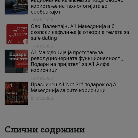
национална кампања за поодговорно
користење на технологијата во
сообраќајот
18.05.2026
Овој Валентајн, A1 Македонија и 6
скопски кафулиња ја отворија темата за
safe dating
16.02.2026
А1 Македонија ја претставува
револуционерната функционалност „
Подари на пријател“ за А1 Алфа
корисници
02.02.2026
Празничен A1 Net Sеf подарок од А1
Македонија за сите корисници
04.12.2025
Слични содржини