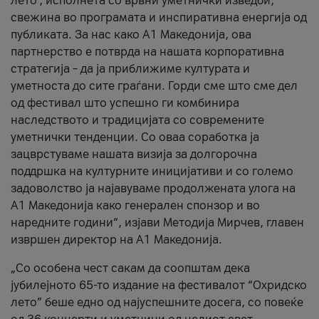
лето’, исполнета со врвни уметнички изведби,
свежина во програмата и инспиративна енергија од
публиката. За нас како A1 Македонија, ова
партнерство е потврда на нашата корпоративна
стратегија – да ја приближиме културата и
уметноста до сите граѓани. Горди сме што сме дел
од фестивал што успешно ги комбинира
наследството и традицијата со современите
уметнички тенденции. Со оваа соработка ја
зацврстуваме нашата визија за долгорочна
поддршка на културните иницијативи и со големо
задоволство ја најавуваме продолжената улога на
A1 Македонија како генерален спонзор и во
наредните години“, изјави Методија Мирчев, главен
извршен директор на A1 Македонија.
„Со особена чест сакам да соопштам дека
јубилејното 65-то издание на фестивалот “Охридско
лето” беше едно од најуспешните досега, со повеќе