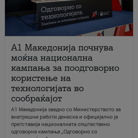
A1 Македонија почнува
моќна национална
кампања за поодговорно
користење на
технологијата во
сообраќајот
A1 Македонија заедно со Министерството за
внатрешни работи денеска и официјално ја
претставија националната општествено
одговорна кампања „Одговорно со