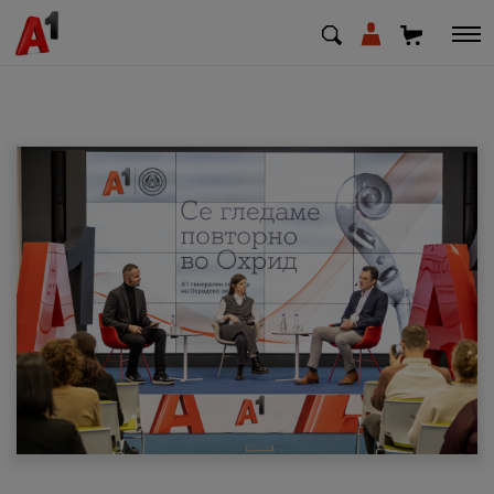
МК
EN
SQ
Приватни
Деловни
Поддршка
Надополни кредит
Плати сметка