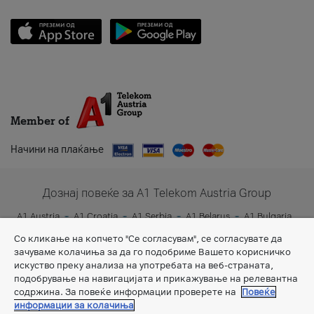
Member of
Начини на плаќање
Дознај повеќе за A1 Telekom Austria Group
A1 Austria
A1 Croatia
A1 Serbia
A1 Belarus
A1 Bulgaria
A1 Slovenia
A1 Digital
Со кликање на копчето "Се согласувам", се согласувате да
зачуваме колачиња за да го подобриме Вашето корисничко
искуство преку анализа на употребата на веб-страната,
подобрување на навигацијата и прикажување на релевантна
содржина. За повеќе информации проверете на
Повеќе
информации за колачиња