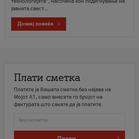
технологијата“, насочена кон подигнување на
јавната свест...
Дознај повеќе
Плати сметка
Платете ја Вашата сметка без најава на
Мојот А1, само внесете го бројот на
фактурата што сакате да ја платите.
Број на сметка
Плати