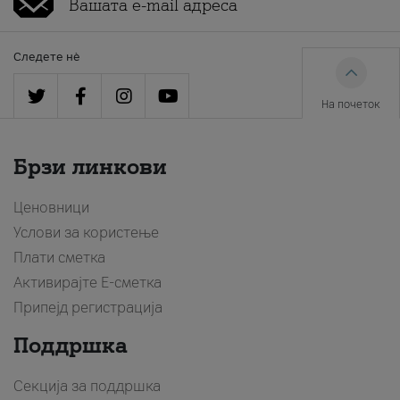
Следете нè
На почеток
Брзи линкови
Ценовници
Услови за користење
Плати сметка
Активирајте Е-сметка
Припејд регистрација
Поддршка
Секција за поддршка