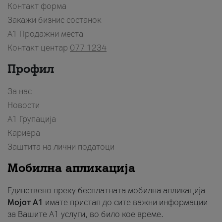
Контакт форма
Закажи бизнис состанок
A1 Продажни места
Контакт центар
077 1234
Профил
За нас
Новости
А1 Групација
Кариера
Заштита на лични податоци
Мобилна апликација
Единствено преку бесплатната мобилна апликација
Мојот A1
имате пристап до сите важни информации
за Вашите A1 услуги, во било кое време.