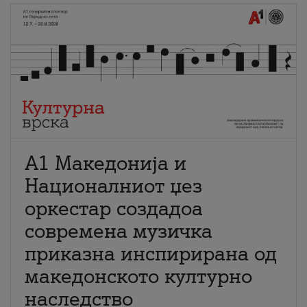
А1 Македонија и
Националниот џез
оркестар создадоа
современа музичка
приказна инспирирана од
македонското културно
наследство