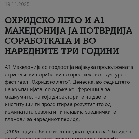
19.11.2025
За нас
ОХРИДСКО ЛЕТО И A1
#ПодобарОнлајн
МАКЕДОНИЈА ЈА ПОТВРДИЈА
СОРАБОТКАТА И ВО
НАРЕДНИТЕ ТРИ ГОДИНИ
A1 Македонија со гордост ја најавува продолжената
стратегиска соработка со престижниот културен
фестивал „Охридско лето“. Денеска, во седиштето
на компанијата, се одржа конференција за
медиумите, на која директорите на двете
институции ги презентираа резултатите од
изминатата сезона и ги најавија заедничките
планови за наредниот период.
„2025 година беше извонредна година за ‘Охридско