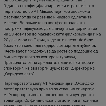
од 36 концерти и уметници од целиот свет.
Годинава го официјализиравме и стратегиското
партнерство со А1 Македонија, кое овозможи
фестивалот да се развива и надвор од летните
месеци. Во рамките на постфестивалската
програма најавуваме два значајни концерти и тоа
на 29 ноември во Македонската филхармонија и на
20 декември во Охрид, каде што влезот ќе биде
бесплатен како наш подарок за верната публика.
Фестивалот продолжува да расте со поддршка од
Министерството за култура и туризам,
Претседателот на државата, нашите партнери и
спонзори“, изјави Ѓорѓи Цуцковски, директор на
„Охридско лето“.
Партнерството меѓу A1 Македонија и „Охридско
лето“ претставува пример за успешна синергија
меѓу корпоративната одговорност и културната
традиција. Со финансиска, логистичка и техничка