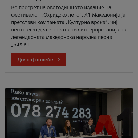
Во пресрет на овогодишното издание на
фестивалот „Охридско лето“, А1 Македонија ја
претстави кампањата „Културна врска“, чиј
централен дел е новата џез-интерпретација на
легендарната македонска народна песна
„Билјан
Дознај повеќе