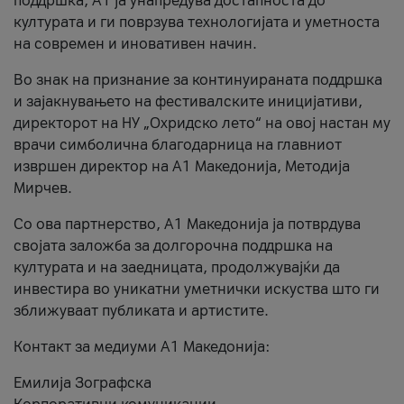
поддршка, A1 ја унапредува достапноста до
културата и ги поврзува технологијата и уметноста
на современ и иновативен начин.
Во знак на признание за континуираната поддршка
и зајакнувањето на фестивалските иницијативи,
директорот на НУ „Охридско лето“ на овој настан му
врачи симболична благодарница на главниот
извршен директор на A1 Македонија, Методија
Мирчев.
Со ова партнерство, A1 Македонија ја потврдува
својата заложба за долгорочна поддршка на
културата и на заедницата, продолжувајќи да
инвестира во уникатни уметнички искуства што ги
зближуваат публиката и артистите.
Контакт за медиуми А1 Македонија:
Емилија Зографска