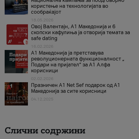
национална кампања за поодговорно
користење на технологијата во
сообраќајот
18.05.2026
Овој Валентајн, A1 Македонија и 6
скопски кафулиња ја отворија темата за
safe dating
16.02.2026
А1 Македонија ја претставува
револуционерната функционалност „
Подари на пријател“ за А1 Алфа
корисници
02.02.2026
Празничен A1 Net Sеf подарок од А1
Македонија за сите корисници
04.12.2025
Слични содржини