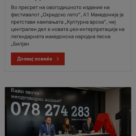
Во пресрет на овогодишното издание на
фестивалот „Охридско лето“, А1 Македонија ја
претстави кампањата „Културна врска“, чиј
централен дел е новата џез-интерпретација на
легендарната македонска народна песна
„Билјан
Дознај повеќе