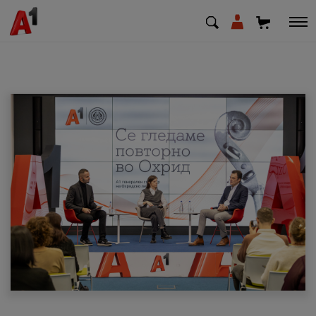
МК
EN
SQ
Приватни
Деловни
Поддршка
Надополни кредит
Плати сметка