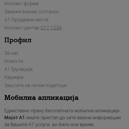
Контакт форма
Закажи бизнис состанок
A1 Продажни места
Контакт центар
077 1234
Профил
За нас
Новости
А1 Групација
Кариера
Заштита на лични податоци
Мобилна апликација
Единствено преку бесплатната мобилна апликација
Мојот A1
имате пристап до сите важни информации
за Вашите A1 услуги, во било кое време.