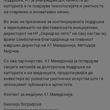
поддршка, A1 ја унапредува достапноста до
културата и ги поврзува технологијата и уметноста
на современ и иновативен начин.
Во знак на признание за континуираната поддршка
и зајакнувањето на фестивалските иницијативи,
директорот на НУ „Охридско лето“ на овој настан му
врачи симболична благодарница на главниот
извршен директор на A1 Македонија, Методија
Мирчев.
Со ова партнерство, A1 Македонија ја потврдува
својата заложба за долгорочна поддршка на
културата и на заедницата, продолжувајќи да
инвестира во уникатни уметнички искуства што ги
зближуваат публиката и артистите.
Контакт за медиуми А1 Македонија:
Емилија Зографска