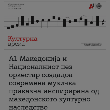
А1 Македонија и
Националниот џез
оркестар создадоа
современа музичка
приказна инспирирана од
македонското културно
наследство