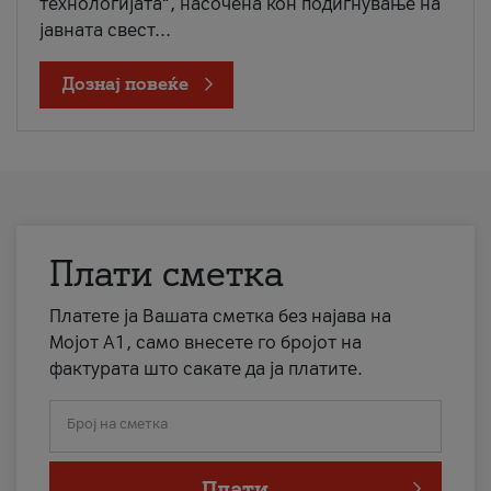
технологијата“, насочена кон подигнување на
јавната свест...
Дознај повеќе
Плати сметка
Платете ја Вашата сметка без најава на
Мојот А1, само внесете го бројот на
фактурата што сакате да ја платите.
Број на сметка
Плати