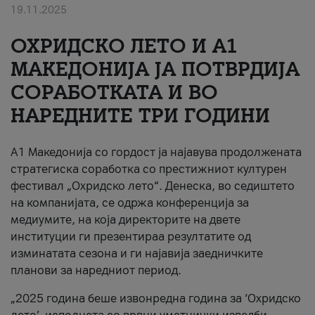
19.11.2025
За нас
ОХРИДСКО ЛЕТО И A1
#ПодобарОнлајн
МАКЕДОНИЈА ЈА ПОТВРДИЈА
СОРАБОТКАТА И ВО
НАРЕДНИТЕ ТРИ ГОДИНИ
A1 Македонија со гордост ја најавува продолжената
стратегиска соработка со престижниот културен
фестивал „Охридско лето“. Денеска, во седиштето
на компанијата, се одржа конференција за
медиумите, на која директорите на двете
институции ги презентираа резултатите од
изминатата сезона и ги најавија заедничките
планови за наредниот период.
„2025 година беше извонредна година за ‘Охридско