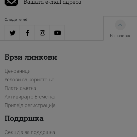
Следете нè
На почеток
Брзи линкови
Ценовници
Услови за користење
Плати сметка
Активирајте Е-сметка
Припејд регистрација
Поддршка
Секција за поддршка