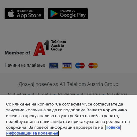
Member of
Начини на плаќање
Дознај повеќе за A1 Telekom Austria Group
A1 Austria
A1 Croatia
A1 Serbia
A1 Belarus
A1 Bulgaria
A1 Slovenia
A1 Digital
Со кликање на копчето "Се согласувам", се согласувате да
зачуваме колачиња за да го подобриме Вашето корисничко
искуство преку анализа на употребата на веб-страната,
подобрување на навигацијата и прикажување на релевантна
содржина. За повеќе информации проверете на
Повеќе
информации за колачиња