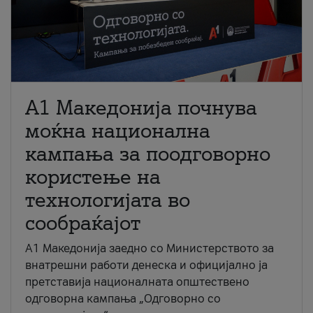
A1 Македонија почнува
моќна национална
кампања за поодговорно
користење на
технологијата во
сообраќајот
A1 Македонија заедно со Министерството за
внатрешни работи денеска и официјално ја
претставија националната општествено
одговорна кампања „Одговорно со