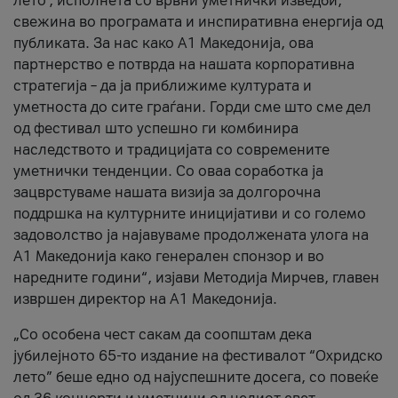
лето’, исполнета со врвни уметнички изведби,
свежина во програмата и инспиративна енергија од
публиката. За нас како A1 Македонија, ова
партнерство е потврда на нашата корпоративна
стратегија – да ја приближиме културата и
уметноста до сите граѓани. Горди сме што сме дел
од фестивал што успешно ги комбинира
наследството и традицијата со современите
уметнички тенденции. Со оваа соработка ја
зацврстуваме нашата визија за долгорочна
поддршка на културните иницијативи и со големо
задоволство ја најавуваме продолжената улога на
A1 Македонија како генерален спонзор и во
наредните години“, изјави Методија Мирчев, главен
извршен директор на A1 Македонија.
„Со особена чест сакам да соопштам дека
јубилејното 65-то издание на фестивалот “Охридско
лето” беше едно од најуспешните досега, со повеќе