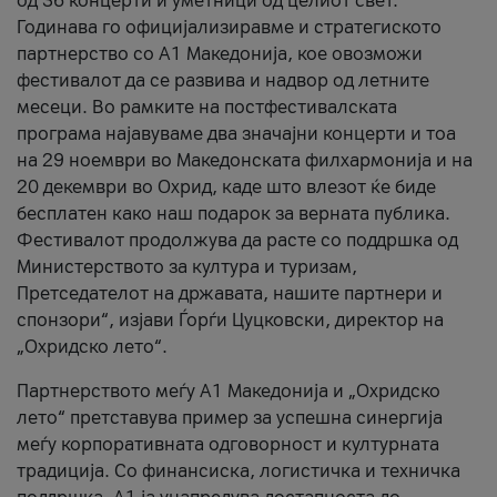
од 36 концерти и уметници од целиот свет.
Годинава го официјализиравме и стратегиското
партнерство со А1 Македонија, кое овозможи
фестивалот да се развива и надвор од летните
месеци. Во рамките на постфестивалската
програма најавуваме два значајни концерти и тоа
на 29 ноември во Македонската филхармонија и на
20 декември во Охрид, каде што влезот ќе биде
бесплатен како наш подарок за верната публика.
Фестивалот продолжува да расте со поддршка од
Министерството за култура и туризам,
Претседателот на државата, нашите партнери и
спонзори“, изјави Ѓорѓи Цуцковски, директор на
„Охридско лето“.
Партнерството меѓу A1 Македонија и „Охридско
лето“ претставува пример за успешна синергија
меѓу корпоративната одговорност и културната
традиција. Со финансиска, логистичка и техничка