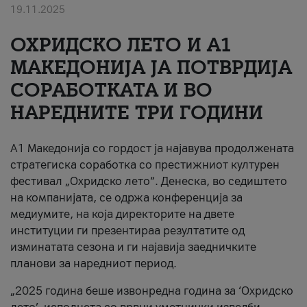
19.11.2025
За нас
ОХРИДСКО ЛЕТО И A1
#ПодобарОнлајн
МАКЕДОНИЈА ЈА ПОТВРДИЈА
СОРАБОТКАТА И ВО
НАРЕДНИТЕ ТРИ ГОДИНИ
A1 Македонија со гордост ја најавува продолжената
стратегиска соработка со престижниот културен
фестивал „Охридско лето“. Денеска, во седиштето
на компанијата, се одржа конференција за
медиумите, на која директорите на двете
институции ги презентираа резултатите од
изминатата сезона и ги најавија заедничките
планови за наредниот период.
„2025 година беше извонредна година за ‘Охридско