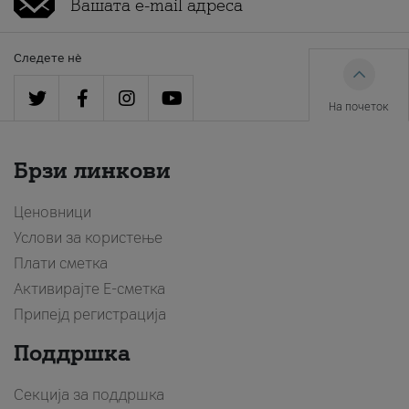
Следете нè
На почеток
Брзи линкови
Ценовници
Услови за користење
Плати сметка
Активирајте Е-сметка
Припејд регистрација
Поддршка
Секција за поддршка