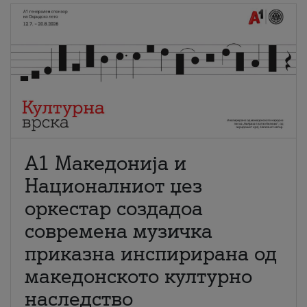
А1 Македонија и
Националниот џез
оркестар создадоа
современа музичка
приказна инспирирана од
македонското културно
наследство