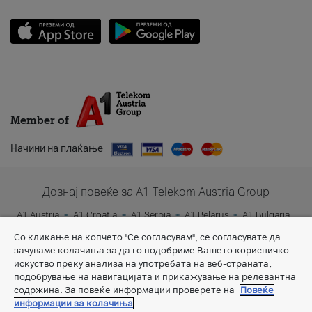
Member of
Начини на плаќање
Дознај повеќе за A1 Telekom Austria Group
A1 Austria
A1 Croatia
A1 Serbia
A1 Belarus
A1 Bulgaria
A1 Slovenia
A1 Digital
Со кликање на копчето "Се согласувам", се согласувате да
зачуваме колачиња за да го подобриме Вашето корисничко
искуство преку анализа на употребата на веб-страната,
подобрување на навигацијата и прикажување на релевантна
содржина. За повеќе информации проверете на
Повеќе
информации за колачиња