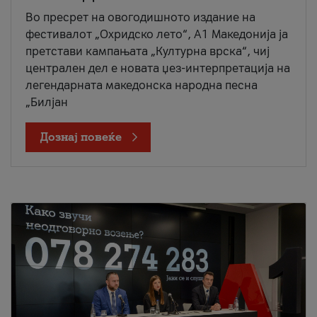
Во пресрет на овогодишното издание на
фестивалот „Охридско лето“, А1 Македонија ја
претстави кампањата „Културна врска“, чиј
централен дел е новата џез-интерпретација на
легендарната македонска народна песна
„Билјан
Дознај повеќе