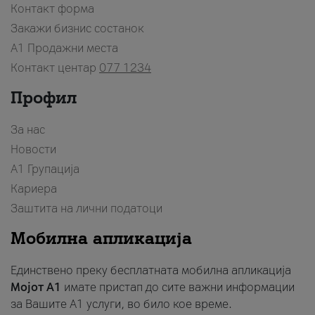
Контакт форма
Закажи бизнис состанок
A1 Продажни места
Контакт центар
077 1234
Профил
За нас
Новости
А1 Групација
Кариера
Заштита на лични податоци
Мобилна апликација
Единствено преку бесплатната мобилна апликација
Мојот A1
имате пристап до сите важни информации
за Вашите A1 услуги, во било кое време.