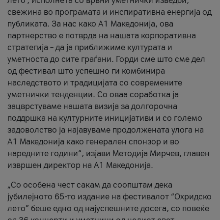
лето’, исполнета со врвни уметнички изведби,
свежина во програмата и инспиративна енергија од
публиката. За нас како A1 Македонија, ова
партнерство е потврда на нашата корпоративна
стратегија – да ја приближиме културата и
уметноста до сите граѓани. Горди сме што сме дел
од фестивал што успешно ги комбинира
наследството и традицијата со современите
уметнички тенденции. Со оваа соработка ја
зацврстуваме нашата визија за долгорочна
поддршка на културните иницијативи и со големо
задоволство ја најавуваме продолжената улога на
A1 Македонија како генерален спонзор и во
наредните години“, изјави Методија Мирчев, главен
извршен директор на A1 Македонија.
„Со особена чест сакам да соопштам дека
јубилејното 65-то издание на фестивалот “Охридско
лето” беше едно од најуспешните досега, со повеќе