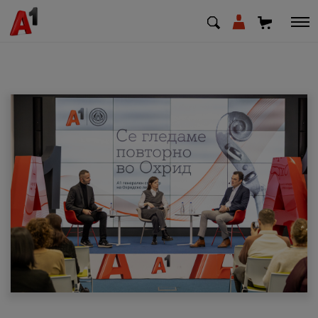
МК
EN
SQ
Приватни
Деловни
Поддршка
Надополни кредит
Плати сметка