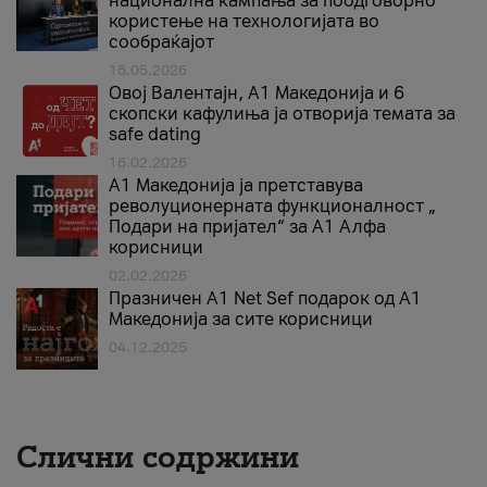
национална кампања за поодговорно
користење на технологијата во
сообраќајот
18.05.2026
Овој Валентајн, A1 Македонија и 6
скопски кафулиња ја отворија темата за
safe dating
16.02.2026
А1 Македонија ја претставува
револуционерната функционалност „
Подари на пријател“ за А1 Алфа
корисници
02.02.2026
Празничен A1 Net Sеf подарок од А1
Македонија за сите корисници
04.12.2025
Слични содржини