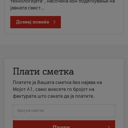
технологијата“, насочена кон подигнување на
јавната свест...
Дознај повеќе
Плати сметка
Платете ја Вашата сметка без најава на
Мојот А1, само внесете го бројот на
фактурата што сакате да ја платите.
Број на сметка
Плати