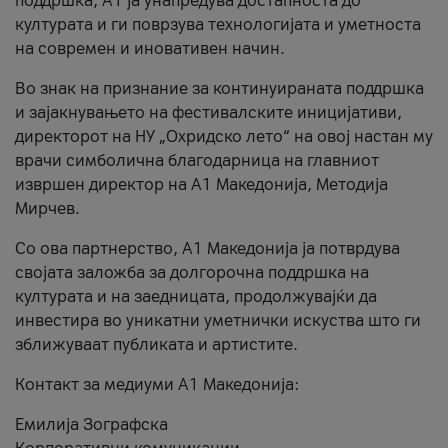
поддршка, A1 ја унапредува достапноста до
културата и ги поврзува технологијата и уметноста
на современ и иновативен начин.
Во знак на признание за континуираната поддршка
и зајакнувањето на фестивалските иницијативи,
директорот на НУ „Охридско лето“ на овој настан му
врачи симболична благодарница на главниот
извршен директор на A1 Македонија, Методија
Мирчев.
Со ова партнерство, A1 Македонија ја потврдува
својата заложба за долгорочна поддршка на
културата и на заедницата, продолжувајќи да
инвестира во уникатни уметнички искуства што ги
зближуваат публиката и артистите.
Контакт за медиуми А1 Македонија:
Емилија Зографска