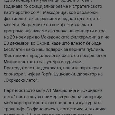
од 36 концерти и уметници од целиот свет.
Годинава го официјализиравме и стратегиското
партнерство со А1 Македонија, кое овозможи
фестивалот да се развива и надвор од летните
месеци. Во рамките на постфестивалската
програма најавуваме два значајни концерти и тоа
на 29 ноември во Македонската филхармонија и на
20 декември во Охрид, каде што влезот ќе биде
бесплатен како наш подарок за верната публика.
Фестивалот продолжува да расте со поддршка од
Министерството за култура и туризам,
Претседателот на државата, нашите партнери и
спонзори“, изјави Ѓорѓи Цуцковски, директор на
„Охридско лето“.
Партнерството меѓу A1 Македонија и „Охридско
лето“ претставува пример за успешна синергија
меѓу корпоративната одговорност и културната
традиција. Со финансиска, логистичка и техничка