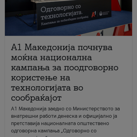
A1 Македонија почнува
моќна национална
кампања за поодговорно
користење на
технологијата во
сообраќајот
A1 Македонија заедно со Министерството за
внатрешни работи денеска и официјално ја
претставија националната општествено
одговорна кампања „Одговорно со