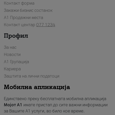
Контакт форма
Закажи бизнис состанок
A1 Продажни места
Контакт центар
077 1234
Профил
За нас
Новости
А1 Групација
Кариера
Заштита на лични податоци
Мобилна апликација
Единствено преку бесплатната мобилна апликација
Мојот A1
имате пристап до сите важни информации
за Вашите A1 услуги, во било кое време.