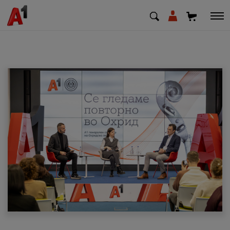
МК
EN
SQ
Приватни
Деловни
Поддршка
Надополни кредит
Плати сметка