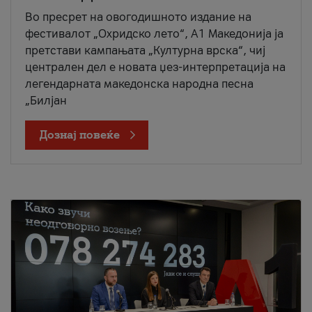
Во пресрет на овогодишното издание на
фестивалот „Охридско лето“, А1 Македонија ја
претстави кампањата „Културна врска“, чиј
централен дел е новата џез-интерпретација на
легендарната македонска народна песна
„Билјан
Дознај повеќе