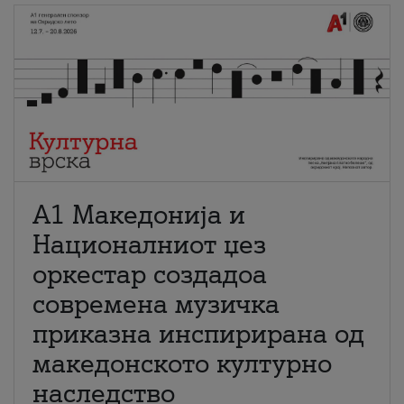
А1 Македонија и
Националниот џез
оркестар создадоа
современа музичка
приказна инспирирана од
македонското културно
наследство