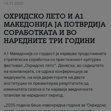
19.11.2025
За нас
ОХРИДСКО ЛЕТО И A1
#ПодобарОнлајн
МАКЕДОНИЈА ЈА ПОТВРДИЈА
СОРАБОТКАТА И ВО
НАРЕДНИТЕ ТРИ ГОДИНИ
A1 Македонија со гордост ја најавува продолжената
стратегиска соработка со престижниот културен
фестивал „Охридско лето“. Денеска, во седиштето
на компанијата, се одржа конференција за
медиумите, на која директорите на двете
институции ги презентираа резултатите од
изминатата сезона и ги најавија заедничките
планови за наредниот период.
„2025 година беше извонредна година за ‘Охридско