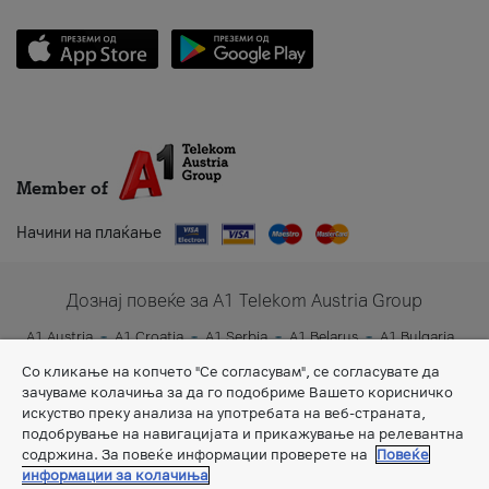
Member of
Начини на плаќање
Дознај повеќе за A1 Telekom Austria Group
A1 Austria
A1 Croatia
A1 Serbia
A1 Belarus
A1 Bulgaria
A1 Slovenia
A1 Digital
Со кликање на копчето "Се согласувам", се согласувате да
зачуваме колачиња за да го подобриме Вашето корисничко
искуство преку анализа на употребата на веб-страната,
подобрување на навигацијата и прикажување на релевантна
содржина. За повеќе информации проверете на
Повеќе
информации за колачиња