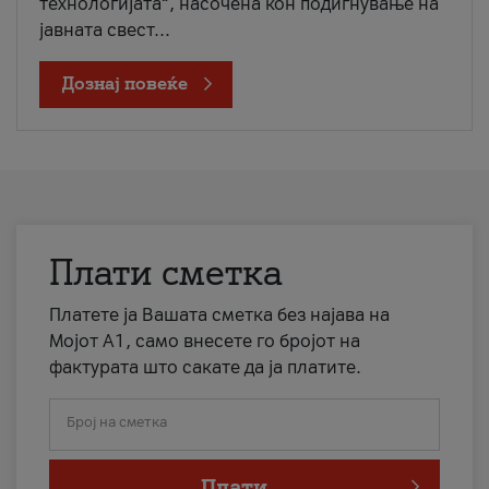
технологијата“, насочена кон подигнување на
јавната свест...
Дознај повеќе
Плати сметка
Платете ја Вашата сметка без најава на
Мојот А1, само внесете го бројот на
фактурата што сакате да ја платите.
Број на сметка
Плати