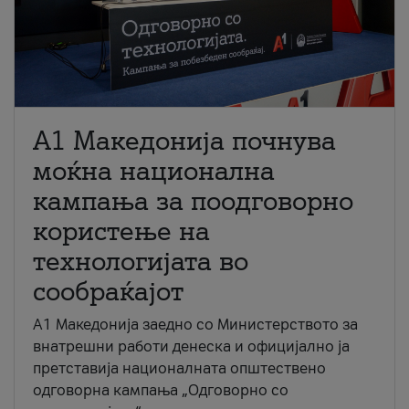
A1 Македонија почнува
моќна национална
кампања за поодговорно
користење на
технологијата во
сообраќајот
A1 Македонија заедно со Министерството за
внатрешни работи денеска и официјално ја
претставија националната општествено
одговорна кампања „Одговорно со