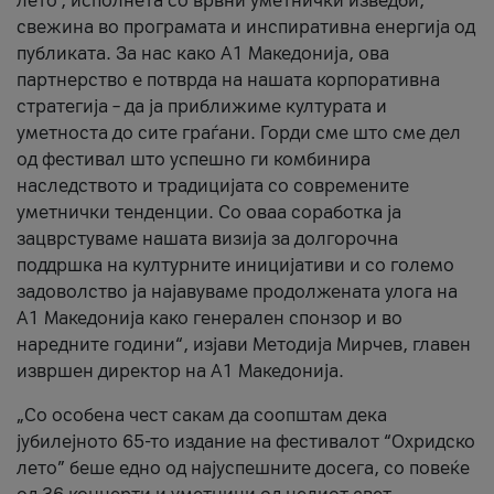
лето’, исполнета со врвни уметнички изведби,
свежина во програмата и инспиративна енергија од
публиката. За нас како A1 Македонија, ова
партнерство е потврда на нашата корпоративна
стратегија – да ја приближиме културата и
уметноста до сите граѓани. Горди сме што сме дел
од фестивал што успешно ги комбинира
наследството и традицијата со современите
уметнички тенденции. Со оваа соработка ја
зацврстуваме нашата визија за долгорочна
поддршка на културните иницијативи и со големо
задоволство ја најавуваме продолжената улога на
A1 Македонија како генерален спонзор и во
наредните години“, изјави Методија Мирчев, главен
извршен директор на A1 Македонија.
„Со особена чест сакам да соопштам дека
јубилејното 65-то издание на фестивалот “Охридско
лето” беше едно од најуспешните досега, со повеќе