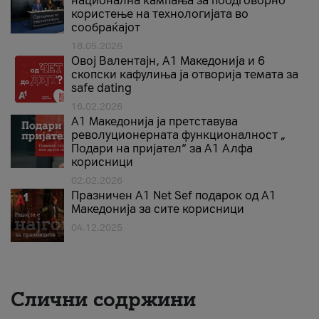
национална кампања за поодговорно
користење на технологијата во
сообраќајот
18.05.2026
Овој Валентајн, A1 Македонија и 6
скопски кафулиња ја отворија темата за
safe dating
16.02.2026
А1 Македонија ја претставува
револуционерната функционалност „
Подари на пријател“ за А1 Алфа
корисници
02.02.2026
Празничен A1 Net Sеf подарок од А1
Македонија за сите корисници
04.12.2025
Слични содржини