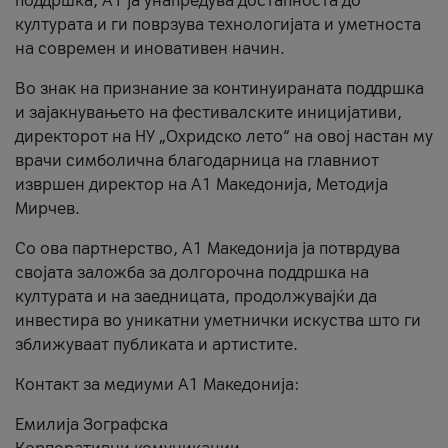
поддршка, A1 ја унапредува достапноста до
културата и ги поврзува технологијата и уметноста
на современ и иновативен начин.
Во знак на признание за континуираната поддршка
и зајакнувањето на фестивалските иницијативи,
директорот на НУ „Охридско лето“ на овој настан му
врачи симболична благодарница на главниот
извршен директор на A1 Македонија, Методија
Мирчев.
Со ова партнерство, A1 Македонија ја потврдува
својата заложба за долгорочна поддршка на
културата и на заедницата, продолжувајќи да
инвестира во уникатни уметнички искуства што ги
зближуваат публиката и артистите.
Контакт за медиуми А1 Македонија:
Емилија Зографска