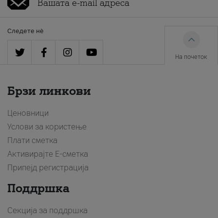
Следете нè
На почеток
Брзи линкови
Ценовници
Услови за користење
Плати сметка
Активирајте Е-сметка
Припејд регистрација
Поддршка
Секција за поддршка