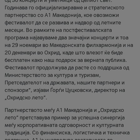
од 36 концерти и уметници од целиот свет.
Годинава го официјализиравме и стратегиското
партнерство со А1 Македонија, кое овозможи
фестивалот да се развива и надвор од летните
месеци. Во рамките на постфестивалската
програма најавуваме два значајни концерти и тоа
на 29 ноември во Македонската филхармонија и на
20 декември во Охрид, каде што влезот ќе биде
бесплатен како наш подарок за верната публика.
Фестивалот продолжува да расте со поддршка од
Министерството за култура и туризам,
Претседателот на државата, нашите партнери и
спонзори“, изјави Ѓорѓи Цуцковски, директор на
„Охридско лето“.
Партнерството меѓу A1 Македонија и „Охридско
лето“ претставува пример за успешна синергија
меѓу корпоративната одговорност и културната
традиција. Со финансиска, логистичка и техничка