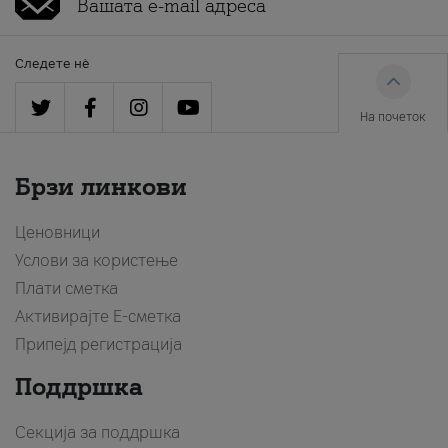
Следете нè
На почеток
Брзи линкови
Ценовници
Услови за користење
Плати сметка
Активирајте Е-сметка
Припејд регистрација
Поддршка
Секција за поддршка