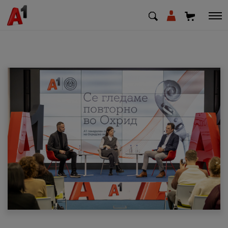
МК
EN
SQ
Приватни
Деловни
Поддршка
Надополни кредит
Плати сметка