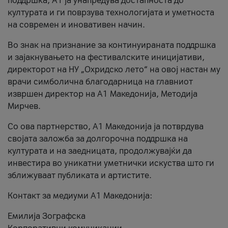
поддршка, A1 ја унапредува достапноста до
културата и ги поврзува технологијата и уметноста
на современ и иновативен начин.
Во знак на признание за континуираната поддршка
и зајакнувањето на фестивалските иницијативи,
директорот на НУ „Охридско лето“ на овој настан му
врачи симболична благодарница на главниот
извршен директор на A1 Македонија, Методија
Мирчев.
Со ова партнерство, A1 Македонија ја потврдува
својата заложба за долгорочна поддршка на
културата и на заедницата, продолжувајќи да
инвестира во уникатни уметнички искуства што ги
зближуваат публиката и артистите.
Контакт за медиуми А1 Македонија:
Емилија Зографска