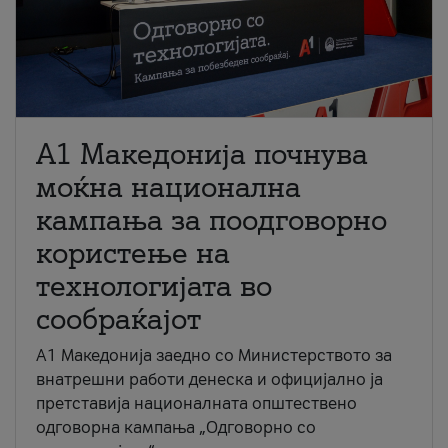
A1 Македонија почнува
моќна национална
кампања за поодговорно
користење на
технологијата во
сообраќајот
A1 Македонија заедно со Министерството за
внатрешни работи денеска и официјално ја
претставија националната општествено
одговорна кампања „Одговорно со