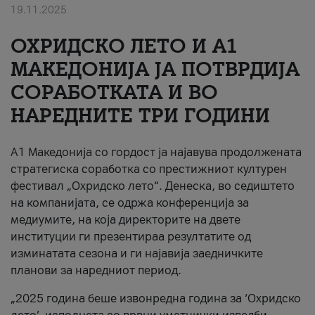
19.11.2025
За нас
ОХРИДСКО ЛЕТО И A1
#ПодобарОнлајн
МАКЕДОНИЈА ЈА ПОТВРДИЈА
СОРАБОТКАТА И ВО
НАРЕДНИТЕ ТРИ ГОДИНИ
A1 Македонија со гордост ја најавува продолжената
стратегиска соработка со престижниот културен
фестивал „Охридско лето“. Денеска, во седиштето
на компанијата, се одржа конференција за
медиумите, на која директорите на двете
институции ги презентираа резултатите од
изминатата сезона и ги најавија заедничките
планови за наредниот период.
„2025 година беше извонредна година за ‘Охридско