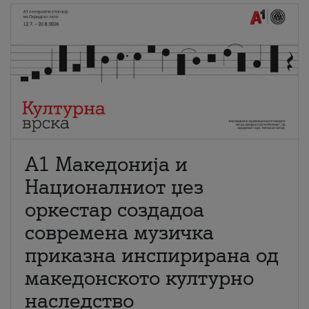
А1 Македонија и
Националниот џез
оркестар создадоа
современа музичка
приказна инспирирана од
македонското културно
наследство