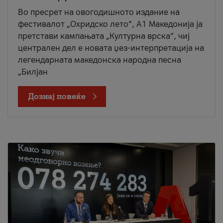
Во пресрет на овогодишното издание на
фестивалот „Охридско лето“, А1 Македонија ја
претстави кампањата „Културна врска“, чиј
централен дел е новата џез-интерпретација на
легендарната македонска народна песна
„Билјан
Дознај повеќе