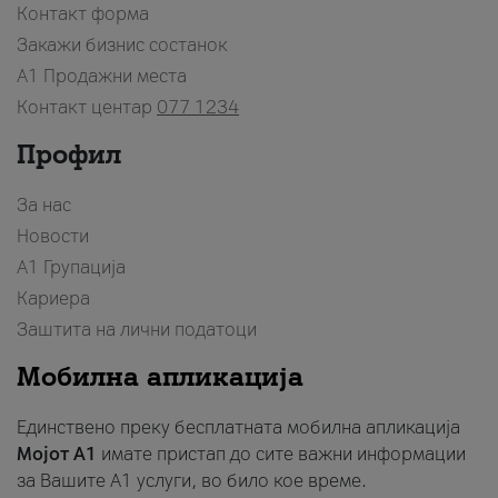
Контакт форма
Закажи бизнис состанок
A1 Продажни места
Контакт центар
077 1234
Профил
За нас
Новости
А1 Групација
Кариера
Заштита на лични податоци
Мобилна апликација
Единствено преку бесплатната мобилна апликација
Мојот A1
имате пристап до сите важни информации
за Вашите A1 услуги, во било кое време.