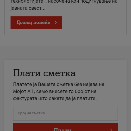
технологијата“, насочена кон подигнување на
јавната свест...
Дознај повеќе
Плати сметка
Платете ја Вашата сметка без најава на
Мојот А1, само внесете го бројот на
фактурата што сакате да ја платите.
Број на сметка
Плати