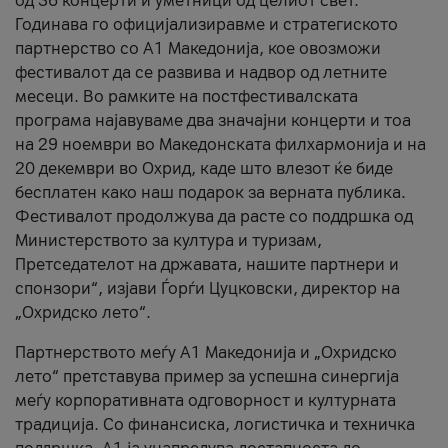
од 36 концерти и уметници од целиот свет.
Годинава го официјализиравме и стратегиското
партнерство со А1 Македонија, кое овозможи
фестивалот да се развива и надвор од летните
месеци. Во рамките на постфестивалската
програма најавуваме два значајни концерти и тоа
на 29 ноември во Македонската филхармонија и на
20 декември во Охрид, каде што влезот ќе биде
бесплатен како наш подарок за верната публика.
Фестивалот продолжува да расте со поддршка од
Министерството за култура и туризам,
Претседателот на државата, нашите партнери и
спонзори“, изјави Ѓорѓи Цуцковски, директор на
„Охридско лето“.
Партнерството меѓу A1 Македонија и „Охридско
лето“ претставува пример за успешна синергија
меѓу корпоративната одговорност и културната
традиција. Со финансиска, логистичка и техничка