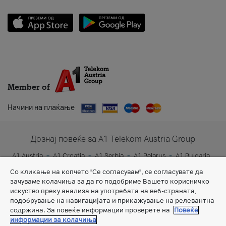
Member of
Начини на плаќање
Дознај повеќе за A1 Telekom Austria Group
A1 Austria
A1 Croatia
A1 Serbia
A1 Belarus
A1 Bulgaria
A1 Slovenia
A1 Digital
Со кликање на копчето "Се согласувам", се согласувате да
зачуваме колачиња за да го подобриме Вашето корисничко
искуство преку анализа на употребата на веб-страната,
подобрување на навигацијата и прикажување на релевантна
содржина. За повеќе информации проверете на
Повеќе
информации за колачиња