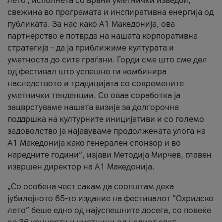
лето’, исполнета со врвни уметнички изведби,
свежина во програмата и инспиративна енергија од
публиката. За нас како A1 Македонија, ова
партнерство е потврда на нашата корпоративна
стратегија – да ја приближиме културата и
уметноста до сите граѓани. Горди сме што сме дел
од фестивал што успешно ги комбинира
наследството и традицијата со современите
уметнички тенденции. Со оваа соработка ја
зацврстуваме нашата визија за долгорочна
поддршка на културните иницијативи и со големо
задоволство ја најавуваме продолжената улога на
A1 Македонија како генерален спонзор и во
наредните години“, изјави Методија Мирчев, главен
извршен директор на A1 Македонија.
„Со особена чест сакам да соопштам дека
јубилејното 65-то издание на фестивалот “Охридско
лето” беше едно од најуспешните досега, со повеќе