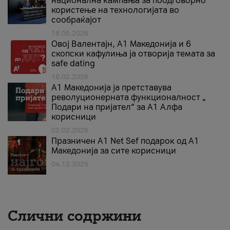
национална кампања за поодговорно
користење на технологијата во
сообраќајот
18.05.2026
Овој Валентајн, A1 Македонија и 6
скопски кафулиња ја отворија темата за
safe dating
16.02.2026
А1 Македонија ја претставува
револуционерната функционалност „
Подари на пријател“ за А1 Алфа
корисници
02.02.2026
Празничен A1 Net Sеf подарок од А1
Македонија за сите корисници
04.12.2025
Слични содржини