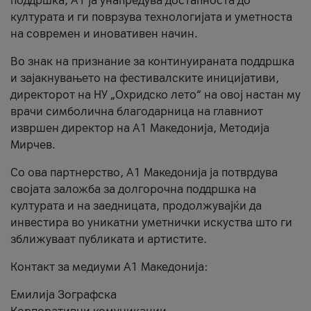
поддршка, A1 ја унапредува достапноста до
културата и ги поврзува технологијата и уметноста
на современ и иновативен начин.
Во знак на признание за континуираната поддршка
и зајакнувањето на фестивалските иницијативи,
директорот на НУ „Охридско лето“ на овој настан му
врачи симболична благодарница на главниот
извршен директор на A1 Македонија, Методија
Мирчев.
Со ова партнерство, A1 Македонија ја потврдува
својата заложба за долгорочна поддршка на
културата и на заедницата, продолжувајќи да
инвестира во уникатни уметнички искуства што ги
зближуваат публиката и артистите.
Контакт за медиуми А1 Македонија:
Емилија Зографска