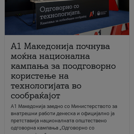
A1 Македонија почнува
моќна национална
кампања за поодговорно
користење на
технологијата во
сообраќајот
A1 Македонија заедно со Министерството за
внатрешни работи денеска и официјално ја
претставија националната општествено
одговорна кампања „Одговорно со