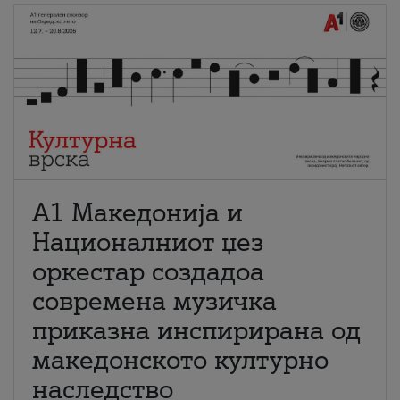
А1 Македонија и
Националниот џез
оркестар создадоа
современа музичка
приказна инспирирана од
македонското културно
наследство