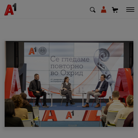
МК
EN
SQ
Приватни
Деловни
Поддршка
Надополни кредит
Плати сметка