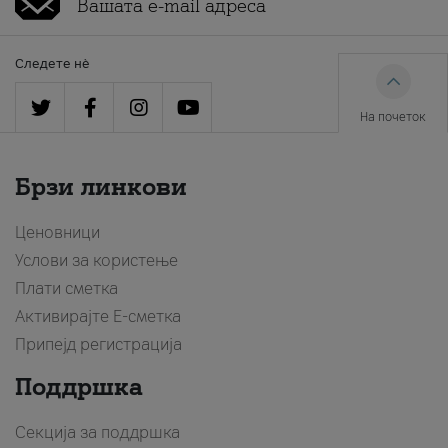
Следете нè
На почеток
Брзи линкови
Ценовници
Услови за користење
Плати сметка
Активирајте Е-сметка
Припејд регистрација
Поддршка
Секција за поддршка