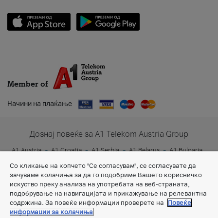
Member of
Начини на плаќање
Дознај повеќе за A1 Telekom Austria Group
A1 Austria
A1 Croatia
A1 Serbia
A1 Belarus
A1 Bulgaria
A1 Slovenia
A1 Digital
Со кликање на копчето "Се согласувам", се согласувате да
зачуваме колачиња за да го подобриме Вашето корисничко
искуство преку анализа на употребата на веб-страната,
подобрување на навигацијата и прикажување на релевантна
содржина. За повеќе информации проверете на
Повеќе
информации за колачиња