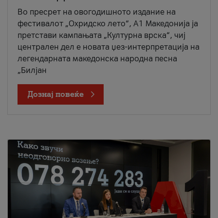
Во пресрет на овогодишното издание на
фестивалот „Охридско лето“, А1 Македонија ја
претстави кампањата „Културна врска“, чиј
централен дел е новата џез-интерпретација на
легендарната македонска народна песна
„Билјан
Дознај повеќе