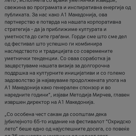
лето’, исполнета со врвни уметнички изведби,
свежина во програмата и инспиративна енергија од
публиката. За нас како A1 Македонија, ова
партнерство е потврда на нашата корпоративна
стратегија – да ја приближиме културата и
уметноста до сите граѓани. Горди сме што сме дел
од фестивал што успешно ги комбинира
наследството и традицијата со современите
уметнички тенденции. Со оваа соработка ја
зацврстуваме нашата визија за долгорочна
поддршка на културните иницијативи и со големо
задоволство ја најавуваме продолжената улога на
A1 Македонија како генерален спонзор и во
наредните години“, изјави Методија Мирчев, главен
извршен директор на A1 Македонија.
„Со особена чест сакам да соопштам дека
јубилејното 65-то издание на фестивалот “Охридско
лето” беше едно од најуспешните досега, со повеќе