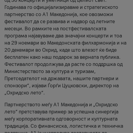
од 36 концерти и уметници од целиот свет.
Годинава го официјализиравме и стратегиското
партнерство со А1 Македонија, кое овозможи
фестивалот да се развива и надвор од летните
месеци. Во рамките на постфестивалската
програма најавуваме два значајни концерти и тоа
на 29 ноември во Македонската филхармонија и на
20 декември во Охрид, каде што влезот ќе биде
бесплатен како наш подарок за верната публика.
Фестивалот продолжува да расте со поддршка од
Министерството за култура и туризам,
Претседателот на државата, нашите партнери и
спонзори“, изјави Ѓорѓи Цуцковски, директор на
„Охридско лето“.
Партнерството меѓу A1 Македонија и „Охридско
лето“ претставува пример за успешна синергија
меѓу корпоративната одговорност и културната
традиција. Со финансиска, логистичка и техничка