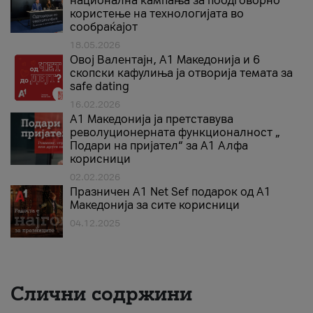
национална кампања за поодговорно
користење на технологијата во
сообраќајот
18.05.2026
Овој Валентајн, A1 Македонија и 6
скопски кафулиња ја отворија темата за
safe dating
16.02.2026
А1 Македонија ја претставува
револуционерната функционалност „
Подари на пријател“ за А1 Алфа
корисници
02.02.2026
Празничен A1 Net Sеf подарок од А1
Македонија за сите корисници
04.12.2025
Слични содржини