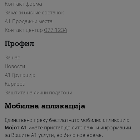
Контакт форма
Закажи бизнис состанок
A1 Продажни места
Контакт центар
077 1234
Профил
За нас
Новости
А1 Групација
Кариера
Заштита на лични податоци
Мобилна апликација
Единствено преку бесплатната мобилна апликација
Мојот A1
имате пристап до сите важни информации
за Вашите A1 услуги, во било кое време.