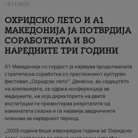
19.11.2025
За нас
ОХРИДСКО ЛЕТО И A1
#ПодобарОнлајн
МАКЕДОНИЈА ЈА ПОТВРДИЈА
СОРАБОТКАТА И ВО
НАРЕДНИТЕ ТРИ ГОДИНИ
A1 Македонија со гордост ја најавува продолжената
стратегиска соработка со престижниот културен
фестивал „Охридско лето“. Денеска, во седиштето
на компанијата, се одржа конференција за
медиумите, на која директорите на двете
институции ги презентираа резултатите од
изминатата сезона и ги најавија заедничките
планови за наредниот период.
„2025 година беше извонредна година за ‘Охридско