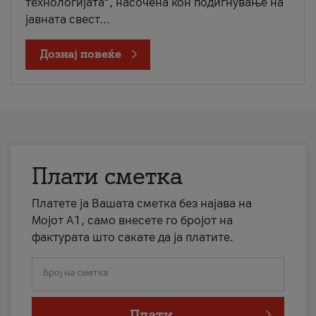
технологијата“, насочена кон подигнување на
јавната свест...
Дознај повеќе
Плати сметка
Платете ја Вашата сметка без најава на
Мојот А1, само внесете го бројот на
фактурата што сакате да ја платите.
Број на сметка
Плати