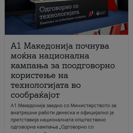
A1 Македонија почнува
моќна национална
кампања за поодговорно
користење на
технологијата во
сообраќајот
A1 Македонија заедно со Министерството за
внатрешни работи денеска и официјално ја
претставија националната општествено
одговорна кампања „Одговорно со