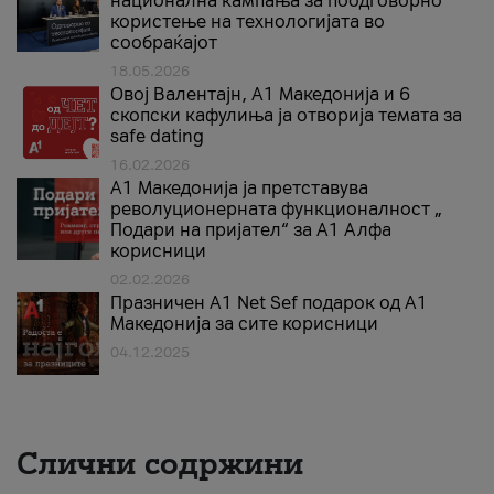
национална кампања за поодговорно
користење на технологијата во
сообраќајот
18.05.2026
Овој Валентајн, A1 Македонија и 6
скопски кафулиња ја отворија темата за
safe dating
16.02.2026
А1 Македонија ја претставува
револуционерната функционалност „
Подари на пријател“ за А1 Алфа
корисници
02.02.2026
Празничен A1 Net Sеf подарок од А1
Македонија за сите корисници
04.12.2025
Слични содржини