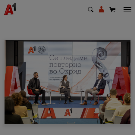
МК
EN
SQ
Приватни
Деловни
Поддршка
Надополни кредит
Плати сметка