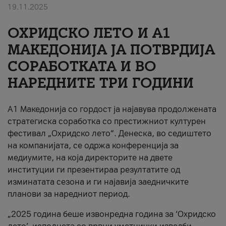
19.11.2025
За нас
ОХРИДСКО ЛЕТО И A1
#ПодобарОнлајн
МАКЕДОНИЈА ЈА ПОТВРДИЈА
СОРАБОТКАТА И ВО
НАРЕДНИТЕ ТРИ ГОДИНИ
A1 Македонија со гордост ја најавува продолжената
стратегиска соработка со престижниот културен
фестивал „Охридско лето“. Денеска, во седиштето
на компанијата, се одржа конференција за
медиумите, на која директорите на двете
институции ги презентираа резултатите од
изминатата сезона и ги најавија заедничките
планови за наредниот период.
„2025 година беше извонредна година за ‘Охридско