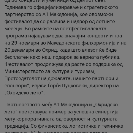
од 36 концерти и уметници од целиот свет.
Годинава го официјализиравме и стратегиското
партнерство со А1 Македонија, кое овозможи
фестивалот да се развива и надвор од летните
месеци. Во рамките на постфестивалската
програма најавуваме два значајни концерти и тоа
на 29 ноември во Македонската филхармонија и на
20 декември во Охрид, каде што влезот ќе биде
бесплатен како наш подарок за верната публика.
Фестивалот продолжува да расте со поддршка од
Министерството за култура и туризам,
Претседателот на државата, нашите партнери и
спонзори“, изјави Ѓорѓи Цуцковски, директор на
„Охридско лето“.
Партнерството меѓу A1 Македонија и „Охридско
лето“ претставува пример за успешна синергија
меѓу корпоративната одговорност и културната
традиција. Со финансиска, логистичка и техничка