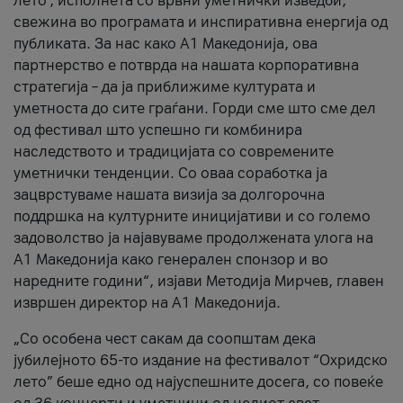
лето’, исполнета со врвни уметнички изведби,
свежина во програмата и инспиративна енергија од
публиката. За нас како A1 Македонија, ова
партнерство е потврда на нашата корпоративна
стратегија – да ја приближиме културата и
уметноста до сите граѓани. Горди сме што сме дел
од фестивал што успешно ги комбинира
наследството и традицијата со современите
уметнички тенденции. Со оваа соработка ја
зацврстуваме нашата визија за долгорочна
поддршка на културните иницијативи и со големо
задоволство ја најавуваме продолжената улога на
A1 Македонија како генерален спонзор и во
наредните години“, изјави Методија Мирчев, главен
извршен директор на A1 Македонија.
„Со особена чест сакам да соопштам дека
јубилејното 65-то издание на фестивалот “Охридско
лето” беше едно од најуспешните досега, со повеќе