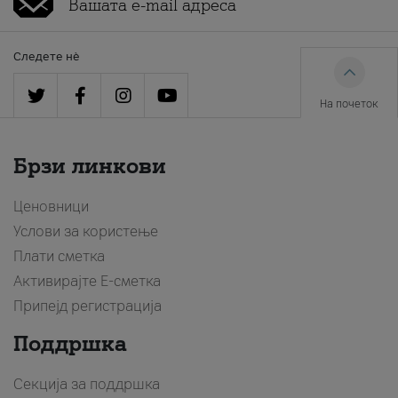
Следете нè
На почеток
Брзи линкови
Ценовници
Услови за користење
Плати сметка
Активирајте Е-сметка
Припејд регистрација
Поддршка
Секција за поддршка