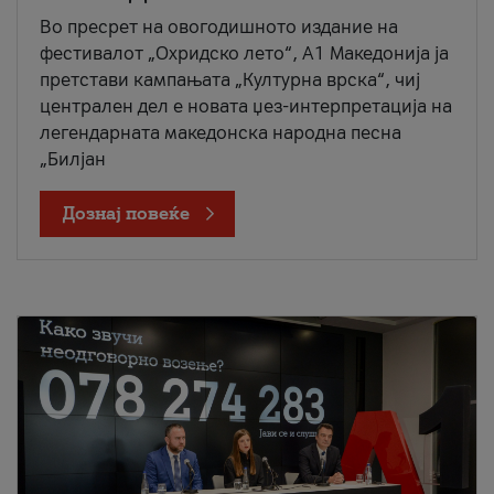
Во пресрет на овогодишното издание на
фестивалот „Охридско лето“, А1 Македонија ја
претстави кампањата „Културна врска“, чиј
централен дел е новата џез-интерпретација на
легендарната македонска народна песна
„Билјан
Дознај повеќе