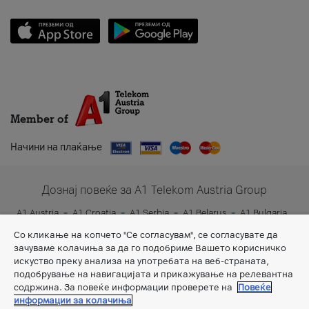
Member of
Начини на плаќање
Дознај повеќе за A1 Telekom Austria Group
A1 Austria
A1 Croatia
A1 Serbia
A1 Belarus
A1 Bulgaria
A1 Slovenia
A1 Digital
Со кликање на копчето "Се согласувам", се согласувате да
зачуваме колачиња за да го подобриме Вашето корисничко
искуство преку анализа на употребата на веб-страната,
подобрување на навигацијата и прикажување на релевантна
содржина. За повеќе информации проверете на
Повеќе
информации за колачиња