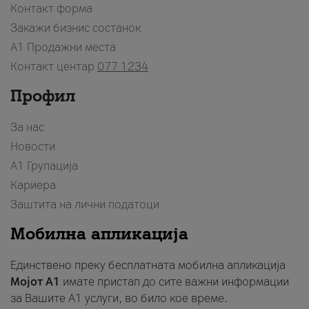
Контакт форма
Закажи бизнис состанок
A1 Продажни места
Контакт центар
077 1234
Профил
За нас
Новости
А1 Групација
Кариера
Заштита на лични податоци
Мобилна апликација
Единствено преку бесплатната мобилна апликација
Мојот A1
имате пристап до сите важни информации
за Вашите A1 услуги, во било кое време.