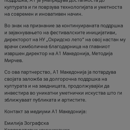
поддршка, A1 ја унапредува достапноста до
културата и ги поврзува технологијата и уметноста
на современ и иновативен начин.
Во знак на признание за континуираната поддршка
и зајакнувањето на фестивалските иницијативи,
директорот на НУ „Охридско лето“ на овој настан му
врачи симболична благодарница на главниот
извршен директор на A1 Македонија, Методија
Мирчев.
Со ова партнерство, A1 Македонија ја потврдува
својата заложба за долгорочна поддршка на
културата и на заедницата, продолжувајќи да
инвестира во уникатни уметнички искуства што ги
зближуваат публиката и артистите.
Контакт за медиуми А1 Македонија:
Емилија Зографска