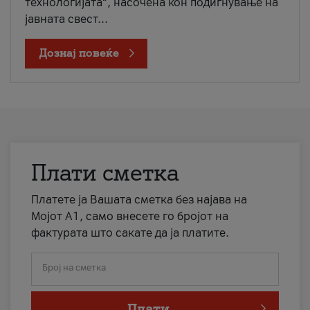
технологијата“, насочена кон подигнување на
јавната свест...
Дознај повеќе
Плати сметка
Платете ја Вашата сметка без најава на
Мојот А1, само внесете го бројот на
фактурата што сакате да ја платите.
Број на сметка
Плати