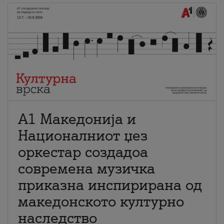
А1 Македонија и
Националниот џез
оркестар создадоа
современа музичка
приказна инспирирана од
македонското културно
наследство