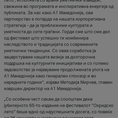
лето’, исполнета со врвни уметнички изведби,
свежина во програмата и инспиративна енергија од
публиката. За нас како A1 Македонија, ова
партнерство е потврда на нашата корпоративна
стратегија – да ја приближиме културата и
уметноста до сите граѓани. Горди сме што сме дел
од фестивал што успешно ги комбинира
наследството и традицијата со современите
уметнички тенденции. Со оваа соработка ја
зацврстуваме нашата визија за долгорочна
поддршка на културните иницијативи и со големо
задоволство ја најавуваме продолжената улога на
A1 Македонија како генерален спонзор и во
наредните години“, изјави Методија Мирчев, главен
извршен директор на A1 Македонија.
„Со особена чест сакам да соопштам дека
јубилејното 65-то издание на фестивалот “Охридско
лето” беше едно од најуспешните досега, со повеќе