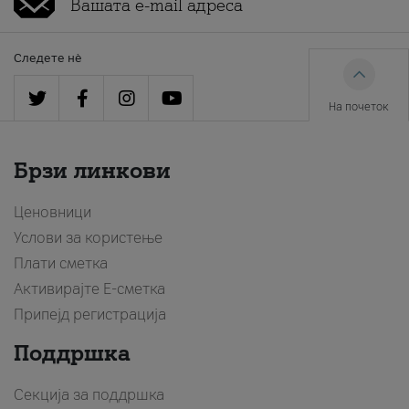
Следете нè
На почеток
Брзи линкови
Ценовници
Услови за користење
Плати сметка
Активирајте Е-сметка
Припејд регистрација
Поддршка
Секција за поддршка