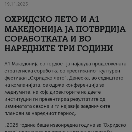
19.11.2025
За нас
ОХРИДСКО ЛЕТО И A1
#ПодобарОнлајн
МАКЕДОНИЈА ЈА ПОТВРДИЈА
СОРАБОТКАТА И ВО
НАРЕДНИТЕ ТРИ ГОДИНИ
A1 Македонија со гордост ја најавува продолжената
стратегиска соработка со престижниот културен
фестивал „Охридско лето“. Денеска, во седиштето
на компанијата, се одржа конференција за
медиумите, на која директорите на двете
институции ги презентираа резултатите од
изминатата сезона и ги најавија заедничките
планови за наредниот период.
„2025 година беше извонредна година за ‘Охридско