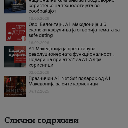
национална кампања за поодговорно
користење на технологијата во
сообраќајот
18.05.2026
Овој Валентајн, A1 Македонија и 6
скопски кафулиња ја отворија темата за
safe dating
16.02.2026
А1 Македонија ја претставува
револуционерната функционалност „
Подари на пријател“ за А1 Алфа
корисници
02.02.2026
Празничен A1 Net Sеf подарок од А1
Македонија за сите корисници
04.12.2025
Слични содржини