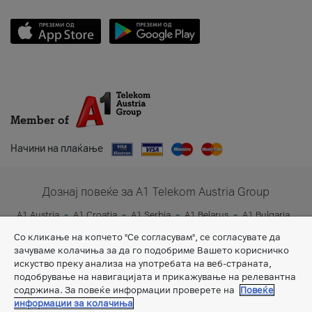
Member of
Начини на плаќање
Дознај повеќе за A1 Telekom Austria Group
A1 Austria
A1 Croatia
A1 Serbia
A1 Belarus
A1 Bulgaria
A1 Slovenia
A1 Digital
Со кликање на копчето "Се согласувам", се согласувате да
зачуваме колачиња за да го подобриме Вашето корисничко
искуство преку анализа на употребата на веб-страната,
подобрување на навигацијата и прикажување на релевантна
содржина. За повеќе информации проверете на
Повеќе
информации за колачиња