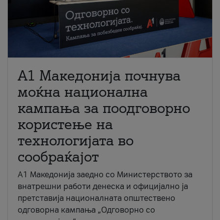
A1 Македонија почнува
моќна национална
кампања за поодговорно
користење на
технологијата во
сообраќајот
A1 Македонија заедно со Министерството за
внатрешни работи денеска и официјално ја
претставија националната општествено
одговорна кампања „Одговорно со