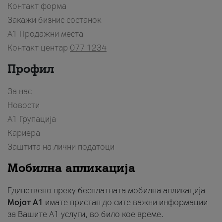
Контакт форма
Закажи бизнис состанок
A1 Продажни места
Контакт центар
077 1234
Профил
За нас
Новости
А1 Групација
Кариера
Заштита на лични податоци
Мобилна апликација
Единствено преку бесплатната мобилна апликација
Мојот A1
имате пристап до сите важни информации
за Вашите A1 услуги, во било кое време.