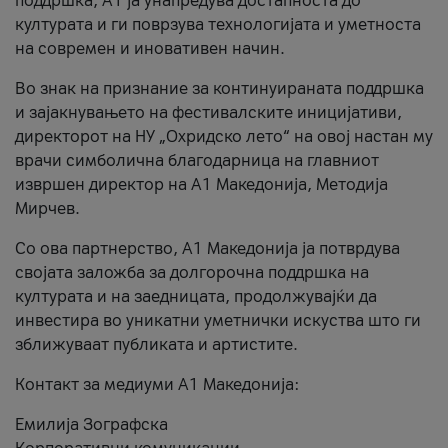
поддршка, A1 ја унапредува достапноста до
културата и ги поврзува технологијата и уметноста
на современ и иновативен начин.
Во знак на признание за континуираната поддршка
и зајакнувањето на фестивалските иницијативи,
директорот на НУ „Охридско лето“ на овој настан му
врачи симболична благодарница на главниот
извршен директор на A1 Македонија, Методија
Мирчев.
Со ова партнерство, A1 Македонија ја потврдува
својата заложба за долгорочна поддршка на
културата и на заедницата, продолжувајќи да
инвестира во уникатни уметнички искуства што ги
зближуваат публиката и артистите.
Контакт за медиуми А1 Македонија:
Емилија Зографска