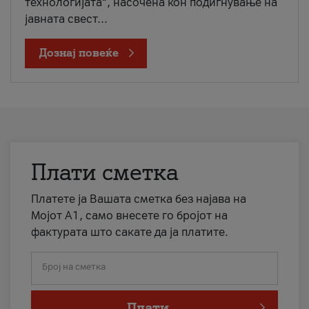
технологијата“, насочена кон подигнување на
јавната свест...
Дознај повеќе
Плати сметка
Платете ја Вашата сметка без најава на
Мојот А1, само внесете го бројот на
фактурата што сакате да ја платите.
Број на сметка
Плати