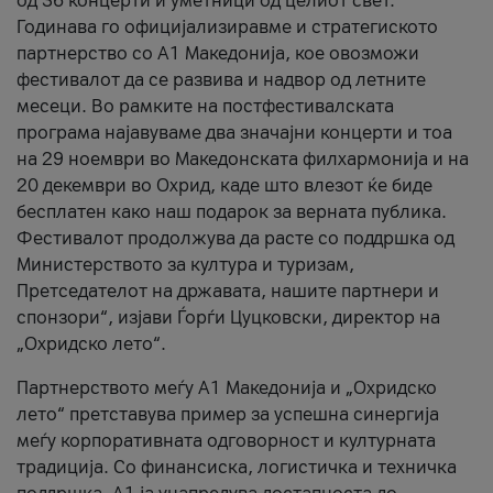
од 36 концерти и уметници од целиот свет.
Годинава го официјализиравме и стратегиското
партнерство со А1 Македонија, кое овозможи
фестивалот да се развива и надвор од летните
месеци. Во рамките на постфестивалската
програма најавуваме два значајни концерти и тоа
на 29 ноември во Македонската филхармонија и на
20 декември во Охрид, каде што влезот ќе биде
бесплатен како наш подарок за верната публика.
Фестивалот продолжува да расте со поддршка од
Министерството за култура и туризам,
Претседателот на државата, нашите партнери и
спонзори“, изјави Ѓорѓи Цуцковски, директор на
„Охридско лето“.
Партнерството меѓу A1 Македонија и „Охридско
лето“ претставува пример за успешна синергија
меѓу корпоративната одговорност и културната
традиција. Со финансиска, логистичка и техничка