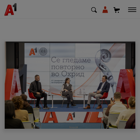
МК
EN
SQ
Приватни
Деловни
Поддршка
Надополни кредит
Плати сметка