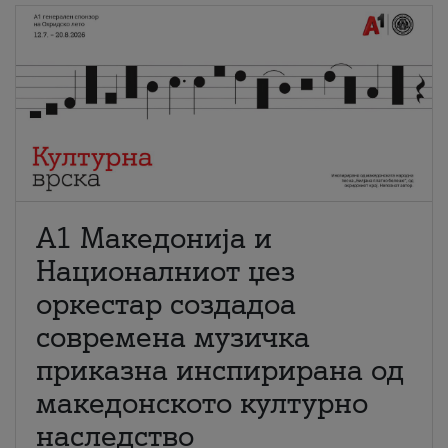
А1 Македонија и
Националниот џез
оркестар создадоа
современа музичка
приказна инспирирана од
македонското културно
наследство