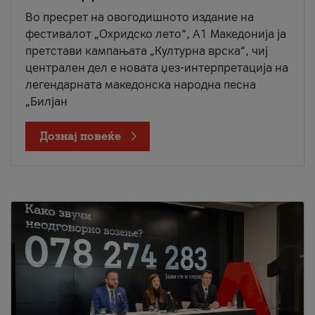
Во пресрет на овогодишното издание на
фестивалот „Охридско лето“, А1 Македонија ја
претстави кампањата „Културна врска“, чиј
централен дел е новата џез-интерпретација на
легендарната македонска народна песна
„Билјан
Дознај повеќе