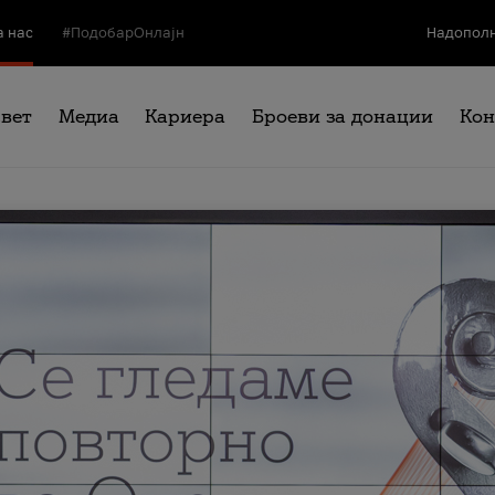
а нас
#ПодобарОнлајн
Надополн
свет
Медиа
Кариера
Броеви за донации
Кон