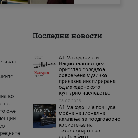
Последни новости
А1 Македонија и
естивал
Националниот џез
оркестар создадоа
современа музичка
ичките
приказна инспирирана
од македонското
културно наследство
ина во
03.07.2026
а на
A1 Македонија почнува
што сме
моќна национална
денции.
кампања за поодговорно
користење на
со
технологијата во
аредните
сообраќајот