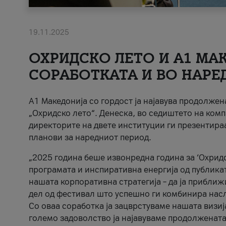
19.11.2025
ОХРИДСКО ЛЕТО И A1 МАК
СОРАБОТКАТА И ВО НАРЕ
A1 Македонија со гордост ја најавува продолже
„Охридско лето“. Денеска, во седиштето на комп
директорите на двете институции ги презентираа
планови за наредниот период.
„2025 година беше извонредна година за ‘Охридс
програмата и инспиративна енергија од публикат
нашата корпоративна стратегија – да ја приближ
дел од фестивал што успешно ги комбинира нас
Со оваа соработка ја зацврстуваме нашата визиј
големо задоволство ја најавуваме продолжената