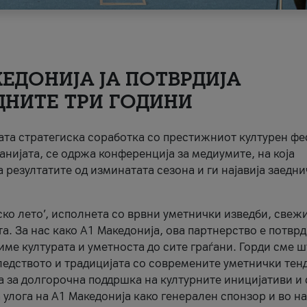
ЕДОНИЈА ЈА ПОТВРДИЈА
ДНИТЕ ТРИ ГОДИНИ
ната стратегиска соработка со престижниот културен ф
анијата, се одржа конференција за медиумите, на која
 резултатите од изминатата сезона и ги најавија заедн
ко лето’, исполнета со врвни уметнички изведби, свеж
а. За нас како A1 Македонија, ова партнерство е потврд
име културата и уметноста до сите граѓани. Горди сме 
ледството и традицијата со современите уметнички тен
а за долгорочна поддршка на културните иницијативи и 
 улога на A1 Македонија како генерален спонзор и во н