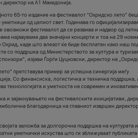
н директор на A1 Македонија.
јното 65-то издание на фестивалот “Охридско лето” беш
и уметници од целиот свет. Годинава го официјализирав
ое овозможи фестивалот да се развива и надвор од летн
ама најавуваме два значајни концерти и тоа на 29 ноем
 Охрид, каде што влезот ќе биде бесплатен како наш по
те со поддршка од Министерството за култура и туриза
понзори“, изјави Ѓорѓи Цуцковски, директор на „Охридс
лето“ претставува пример за успешна синергија меѓу
ија. Со финансиска, логистичка и техничка поддршка, 
ува технологијата и уметноста на современ и иновативе
ка и зајакнувањето на фестивалските иницијативи, дир
 симболична благодарница на главниот извршен директор
 својата заложба за долгорочна поддршка на културата и
катни уметнички искуства што ги зближуваат публиката