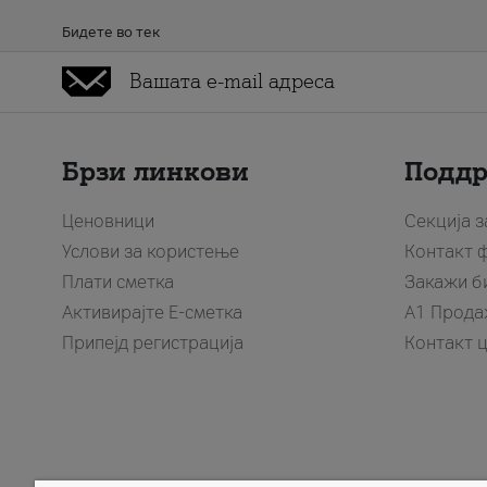
Бидете во тек
Брзи линкови
Подд
Ценовници
Секција 
Услови за користење
Контакт 
Плати сметка
Закажи б
Активирајте Е-сметка
A1 Прода
Припејд регистрација
Контакт 