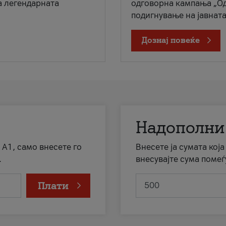
а легендарната
одговорна кампања „Од
подигнување на јавната 
Дознај повеќе
Надополни
 А1, само внесете го
Внесете ја сумата кој
.
внесувајте сума помеѓ
Плати