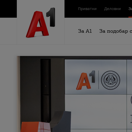
Приватни
Деловни
З
За А1
За подобар 