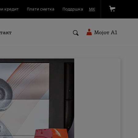
и кредит
Плати сметка
Поддршка
МК
такт
Мојот A1