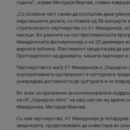
години“, изјави Методија Мирчев, главен изврше
„Со особена чест сакам да соопштам дека јубиле
најуспешните досега, со повеќе од 36 концерти 
стратегиското партнерство со А1 Македонија, к
месеци. Во рамките на постфестивалската прогр
Македонската филхармонија и на 20 декември во
верната публика. Фестивалот продолжува да рас
Претседателот на државата, нашите партнери и с
Партнерството меѓу A1 Македонија и „Охридско 
корпоративната одговорност и културната традиц
унапредува достапноста до културата и ги поврз
Во знак на признание за континуираната поддрш
на НУ „Охридско лето“ на овој настан му врачи
Македонија, Методија Мирчев.
Со ова партнерство, A1 Македонија ја потврдува
заедницата, продолжувајќи да инвестира во уни