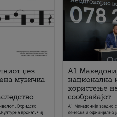
лниот џез
A1 Македони
мена музичка
национална 
користење на
аследство
сообраќајот
ивалот „Охридско
A1 Македонија заедно 
„Културна врска“, чиј
денеска и официјално 