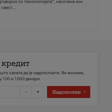
говорно со технологијата“, насочена кон
свест...
 кредит
а што сакате да ја надополните. Ве молиме,
у 100 и 1000 денари.
-
+
Надополни