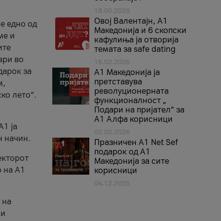
18.05.2026
Овој Валентајн, A1
е едно од
Македонија и 6 скопски
ме и
кафулиња ја отворија
ите
темата за safe dating
ври во
16.02.2026
дарок за
А1 Македонија ја
претставува
м,
револуционерната
ко лето“.
функционалност „
Подари на пријател“ за
А1 Алфа корисници
A1 ја
02.02.2026
н начин.
Празничен A1 Net Sеf
подарок од А1
екторот
Македонија за сите
 на A1
корисници
04.12.2025
 на
 и