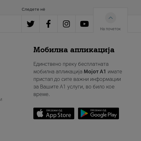
Следете нè
На почеток
Мобилна апликација
Единствено преку бесплатната
мобилна апликација
Мојот A1
имате
пристап до сите важни информации
за Вашите A1 услуги, во било кое
време.
и