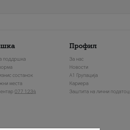
ршка
Профил
за поддршка
За нас
форма
Новости
изнис состанок
А1 Групација
жни места
Кариера
центар
077 1234
Заштита на лични податоц