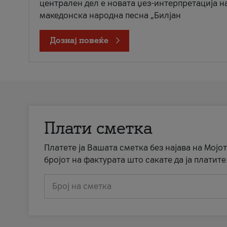
централен дел е новата џез-интерпретација н
македонска народна песна „Билјан
Дознај повеќе
Плати сметка
Платете ја Вашата сметка без најава на Мојот
бројот на фактурата што сакате да ја платите
Број на сметка