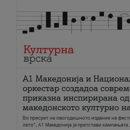
А1 Македонија и Национа
оркестар создадоа совре
приказна инспирирана од
македонското културно н
Во пресрет на овогодишното издание на фест
лето“, А1 Македонија ја претстави кампањата 