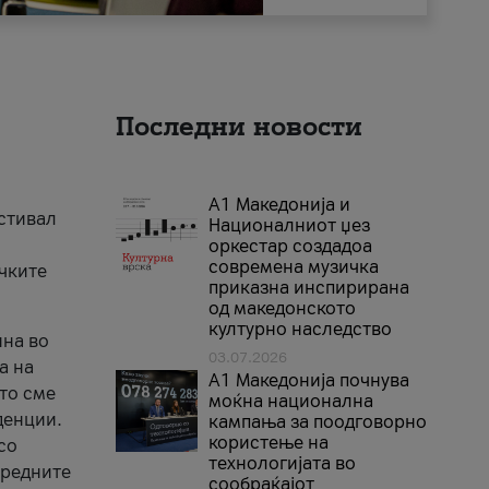
Последни новости
А1 Македонија и
естивал
Националниот џез
оркестар создадоа
современа музичка
ичките
приказна инспирирана
од македонското
културно наследство
ина во
03.07.2026
а на
A1 Македонија почнува
што сме
моќна национална
денции.
кампања за поодговорно
користење на
со
технологијата во
аредните
сообраќајот