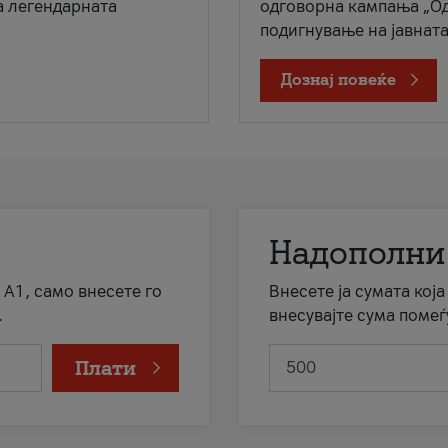
а легендарната
одговорна кампања „Од
подигнување на јавната 
Дознај повеќе
Надополни
 А1, само внесете го
Внесете ја сумата кој
.
внесувајте сума помеѓ
Плати