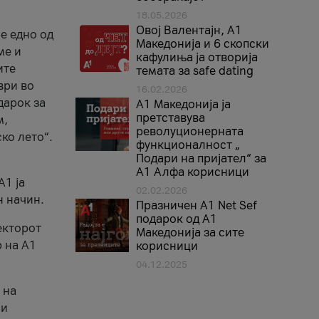
18.05.2026
Овој Валентајн, A1
е едно од
Македонија и 6 скопски
ме и
кафулиња ја отворија
ите
темата за safe dating
ври во
16.02.2026
дарок за
А1 Македонија ја
претставува
м,
револуционерната
ко лето“.
функционалност „
Подари на пријател“ за
А1 Алфа корисници
A1 ја
02.02.2026
н начин.
Празничен A1 Net Sеf
подарок од А1
екторот
Македонија за сите
 на A1
корисници
04.12.2025
 на
 и