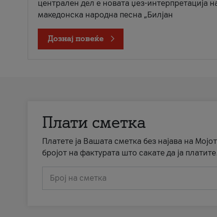
централен дел е новата џез-интерпретација н
македонска народна песна „Билјан
Дознај повеќе
Плати сметка
Платете ја Вашата сметка без најава на Мојот
бројот на фактурата што сакате да ја платите
Број на сметка