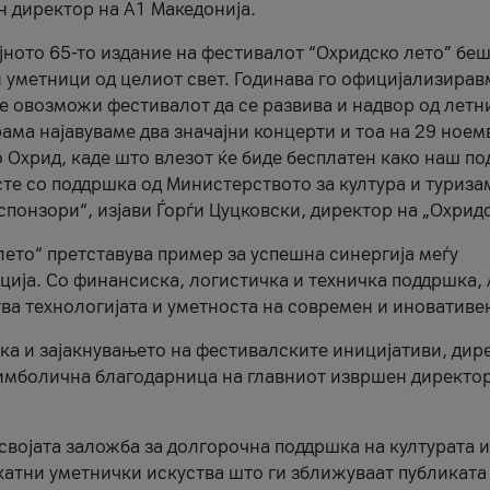
н директор на A1 Македонија.
јното 65-то издание на фестивалот “Охридско лето” беш
и уметници од целиот свет. Годинава го официјализирав
ое овозможи фестивалот да се развива и надвор од летн
ама најавуваме два значајни концерти и тоа на 29 ноем
 Охрид, каде што влезот ќе биде бесплатен како наш по
те со поддршка од Министерството за култура и туриза
понзори“, изјави Ѓорѓи Цуцковски, директор на „Охридс
лето“ претставува пример за успешна синергија меѓу
ија. Со финансиска, логистичка и техничка поддршка, 
ува технологијата и уметноста на современ и иновативе
ка и зајакнувањето на фестивалските иницијативи, дир
 симболична благодарница на главниот извршен директор
 својата заложба за долгорочна поддршка на културата и
катни уметнички искуства што ги зближуваат публиката