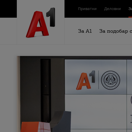
Приватни
Деловни
З
За А1
За подобар 