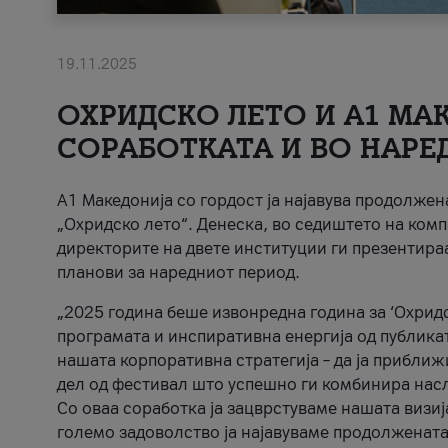
19.11.2025
ОХРИДСКО ЛЕТО И A1 МАК
СОРАБОТКАТА И ВО НАРЕ
A1 Македонија со гордост ја најавува продолже
„Охридско лето“. Денеска, во седиштето на комп
директорите на двете институции ги презентираа
планови за наредниот период.
„2025 година беше извонредна година за ‘Охридс
програмата и инспиративна енергија од публикат
нашата корпоративна стратегија – да ја приближ
дел од фестивал што успешно ги комбинира нас
Со оваа соработка ја зацврстуваме нашата визиј
големо задоволство ја најавуваме продолжената