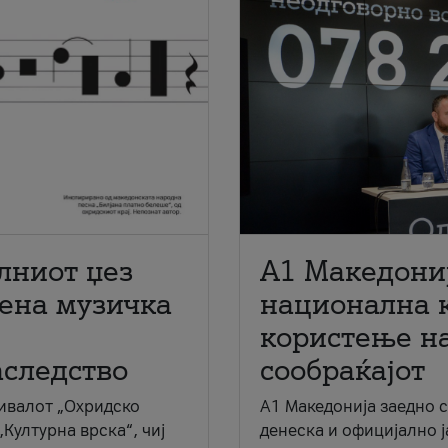
лниот џез
A1 Македони
мена музичка
национална 
користење на
аследство
сообраќајот
ивалот „Охридско
A1 Македонија заедно 
„Културна врска“, чиј
денеска и официјално 