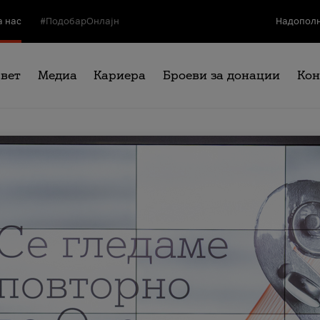
а нас
#ПодобарОнлајн
Надополн
свет
Медиа
Кариера
Броеви за донации
Кон