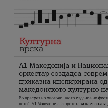
А1 Македонија и Национа
оркестар создадоа совре
приказна инспирирана од
македонското културно н
Во пресрет на овогодишното издание на фест
лето“, А1 Македонија ја претстави кампањата 