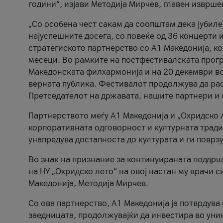
години“, изјави Методија Мирчев, главен изврше
„Со особена чест сакам да соопштам дека јубиле
најуспешните досега, со повеќе од 36 концерти 
стратегиското партнерство со А1 Македонија, к
месеци. Во рамките на постфестивалската прогр
Македонската филхармонија и на 20 декември во
верната публика. Фестивалот продолжува да рас
Претседателот на државата, нашите партнери и с
Партнерството меѓу A1 Македонија и „Охридско 
корпоративната одговорност и културната традиц
унапредува достапноста до културата и ги поврз
Во знак на признание за континуираната поддрш
на НУ „Охридско лето“ на овој настан му врачи
Македонија, Методија Мирчев.
Со ова партнерство, A1 Македонија ја потврдува
заедницата, продолжувајќи да инвестира во уни