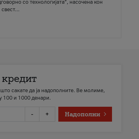
говорно со технологијата“, насочена кон
свест...
 кредит
а што сакате да ја надополните. Ве молиме,
у 100 и 1000 денари.
-
+
Надополни