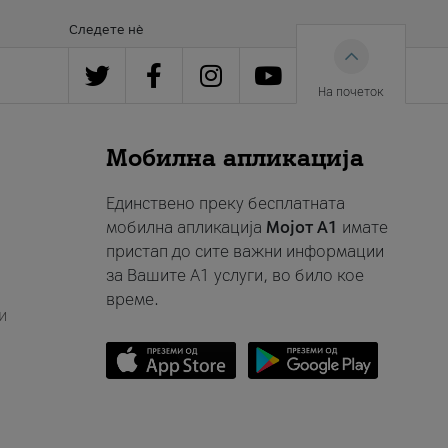
Следете нè
На почеток
Мобилна апликација
Единствено преку бесплатната
мобилна апликација
Мојот A1
имате
пристап до сите важни информации
за Вашите A1 услуги, во било кое
време.
и