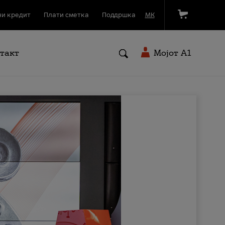
и кредит
Плати сметка
Поддршка
МК
такт
Мојот A1