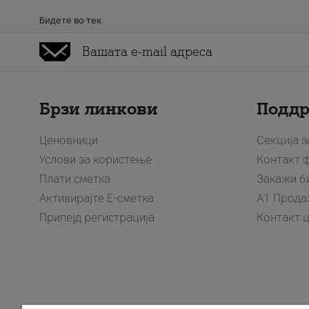
Бидете во тек
Брзи линкови
Подд
Ценовници
Секција 
Услови за користење
Контакт 
Плати сметка
Закажи б
Активирајте Е-сметка
A1 Прода
Припејд регистрација
Контакт 