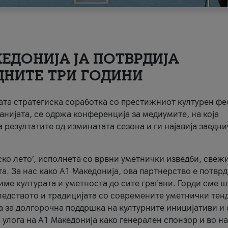
ЕДОНИЈА ЈА ПОТВРДИЈА
ДНИТЕ ТРИ ГОДИНИ
ната стратегиска соработка со престижниот културен ф
анијата, се одржа конференција за медиумите, на која
 резултатите од изминатата сезона и ги најавија заедн
ко лето’, исполнета со врвни уметнички изведби, свеж
а. За нас како A1 Македонија, ова партнерство е потврд
име културата и уметноста до сите граѓани. Горди сме 
ледството и традицијата со современите уметнички тен
а за долгорочна поддршка на културните иницијативи и 
 улога на A1 Македонија како генерален спонзор и во н