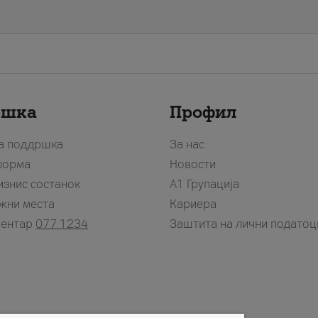
ршка
Профил
за поддршка
За нас
форма
Новости
изнис состанок
А1 Групација
жни места
Кариера
центар
077 1234
Заштита на лични податоц