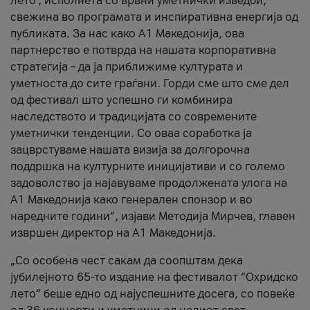
лето’, исполнета со врвни уметнички изведби,
свежина во програмата и инспиративна енергија од
публиката. За нас како A1 Македонија, ова
партнерство е потврда на нашата корпоративна
стратегија – да ја приближиме културата и
уметноста до сите граѓани. Горди сме што сме дел
од фестивал што успешно ги комбинира
наследството и традицијата со современите
уметнички тенденции. Со оваа соработка ја
зацврстуваме нашата визија за долгорочна
поддршка на културните иницијативи и со големо
задоволство ја најавуваме продолжената улога на
A1 Македонија како генерален спонзор и во
наредните години“, изјави Методија Мирчев, главен
извршен директор на A1 Македонија.
„Со особена чест сакам да соопштам дека
јубилејното 65-то издание на фестивалот “Охридско
лето” беше едно од најуспешните досега, со повеќе