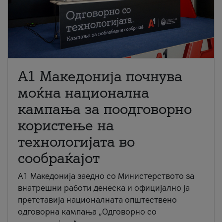
A1 Македонија почнува
моќна национална
кампања за поодговорно
користење на
технологијата во
сообраќајот
A1 Македонија заедно со Министерството за
внатрешни работи денеска и официјално ја
претставија националната општествено
одговорна кампања „Одговорно со