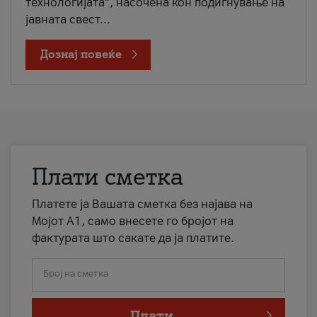
технологијата“, насочена кон подигнување на
јавната свест...
Дознај повеќе
Плати сметка
Платете ја Вашата сметка без најава на
Мојот А1, само внесете го бројот на
фактурата што сакате да ја платите.
Број на сметка
Плати