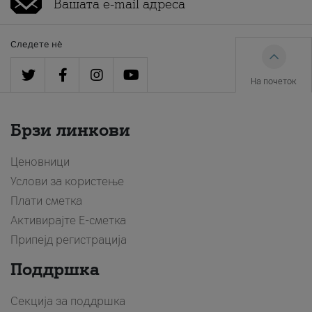
Следете нè
На почеток
Брзи линкови
Ценовници
Услови за користење
Плати сметка
Активирајте Е-сметка
Припејд регистрација
Поддршка
Секција за поддршка