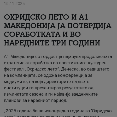
19.11.2025
За нас
ОХРИДСКО ЛЕТО И A1
#ПодобарОнлајн
МАКЕДОНИЈА ЈА ПОТВРДИЈА
СОРАБОТКАТА И ВО
НАРЕДНИТЕ ТРИ ГОДИНИ
A1 Македонија со гордост ја најавува продолжената
стратегиска соработка со престижниот културен
фестивал „Охридско лето“. Денеска, во седиштето
на компанијата, се одржа конференција за
медиумите, на која директорите на двете
институции ги презентираа резултатите од
изминатата сезона и ги најавија заедничките
планови за наредниот период.
„2025 година беше извонредна година за ‘Охридско