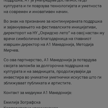
поддршка, A1 ја унапредува достапноста до
културата и ги поврзува технологијата и уметноста
на современ и иновативен начин.
Во знак на признание за континуираната поддршка
и зајакнувањето на фестивалските иницијативи,
директорот на НУ „Охридско лето“ на овој настан му
врачи симболична благодарница на главниот
извршен директор на A1 Македонија, Методија
Мирчев.
Со ова партнерство, A1 Македонија ја потврдува
својата заложба за долгорочна поддршка на
културата и на заедницата, продолжувајќи да
инвестира во уникатни уметнички искуства што ги
зближуваат публиката и артистите.
Контакт за медиуми А1 Македонија:
Емилија Зографска