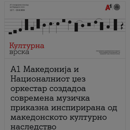
А1 Македонија и
Националниот џез
оркестар создадоа
современа музичка
приказна инспирирана од
македонското културно
наследство