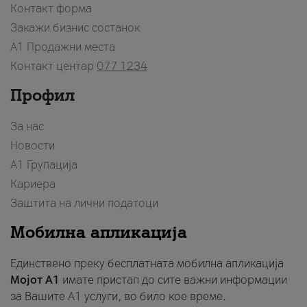
Контакт форма
Закажи бизнис состанок
A1 Продажни места
Контакт центар
077 1234
Профил
За нас
Новости
А1 Групација
Кариера
Заштита на лични податоци
Мобилна апликација
Единствено преку бесплатната мобилна апликација
Мојот A1
имате пристап до сите важни информации
за Вашите A1 услуги, во било кое време.