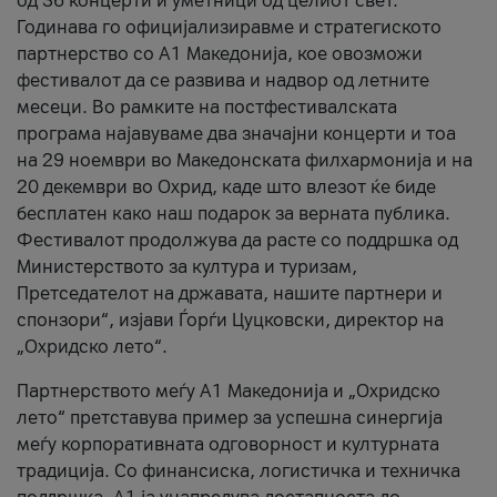
од 36 концерти и уметници од целиот свет.
Годинава го официјализиравме и стратегиското
партнерство со А1 Македонија, кое овозможи
фестивалот да се развива и надвор од летните
месеци. Во рамките на постфестивалската
програма најавуваме два значајни концерти и тоа
на 29 ноември во Македонската филхармонија и на
20 декември во Охрид, каде што влезот ќе биде
бесплатен како наш подарок за верната публика.
Фестивалот продолжува да расте со поддршка од
Министерството за култура и туризам,
Претседателот на државата, нашите партнери и
спонзори“, изјави Ѓорѓи Цуцковски, директор на
„Охридско лето“.
Партнерството меѓу A1 Македонија и „Охридско
лето“ претставува пример за успешна синергија
меѓу корпоративната одговорност и културната
традиција. Со финансиска, логистичка и техничка