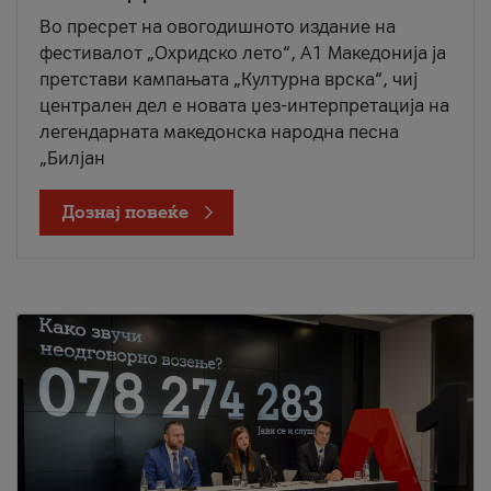
Во пресрет на овогодишното издание на
фестивалот „Охридско лето“, А1 Македонија ја
претстави кампањата „Културна врска“, чиј
централен дел е новата џез-интерпретација на
легендарната македонска народна песна
„Билјан
Дознај повеќе