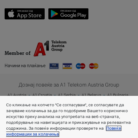
Member of
Начини на плаќање
Дознај повеќе за A1 Telekom Austria Group
A1 Austria
A1 Croatia
A1 Serbia
A1 Belarus
A1 Bulgaria
A1 Slovenia
A1 Digital
Со кликање на копчето "Се согласувам", се согласувате да
зачуваме колачиња за да го подобриме Вашето корисничко
искуство преку анализа на употребата на веб-страната,
подобрување на навигацијата и прикажување на релевантна
содржина. За повеќе информации проверете на
Повеќе
информации за колачиња