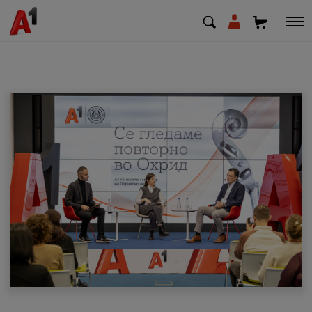
МК
EN
SQ
Приватни
Деловни
Поддршка
Надополни кредит
Плати сметка