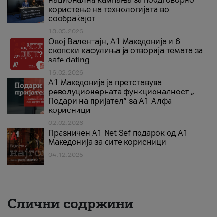
национална кампања за поодговорно
користење на технологијата во
сообраќајот
18.05.2026
Овој Валентајн, A1 Македонија и 6
скопски кафулиња ја отворија темата за
safe dating
16.02.2026
А1 Македонија ја претставува
револуционерната функционалност „
Подари на пријател“ за А1 Алфа
корисници
02.02.2026
Празничен A1 Net Sеf подарок од А1
Македонија за сите корисници
04.12.2025
Слични содржини