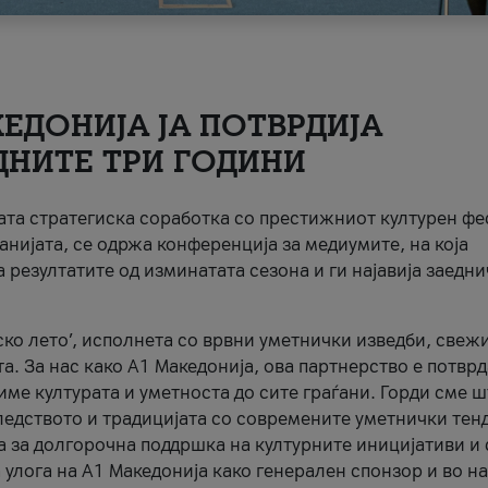
ЕДОНИЈА ЈА ПОТВРДИЈА
ДНИТЕ ТРИ ГОДИНИ
ната стратегиска соработка со престижниот културен ф
анијата, се одржа конференција за медиумите, на која
 резултатите од изминатата сезона и ги најавија заедн
ко лето’, исполнета со врвни уметнички изведби, свеж
а. За нас како A1 Македонија, ова партнерство е потврд
име културата и уметноста до сите граѓани. Горди сме 
ледството и традицијата со современите уметнички тен
а за долгорочна поддршка на културните иницијативи и 
 улога на A1 Македонија како генерален спонзор и во н