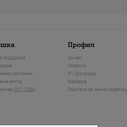
ршка
Профил
за поддршка
За нас
форма
Новости
изнис состанок
А1 Групација
жни места
Кариера
центар
077 1234
Заштита на лични податоц