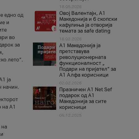
18.05.2026
Овој Валентајн, A1
е едно од
Македонија и 6 скопски
ме и
кафулиња ја отворија
ите
темата за safe dating
ври во
16.02.2026
дарок за
А1 Македонија ја
претставува
м,
револуционерната
ко лето“.
функционалност „
Подари на пријател“ за
А1 Алфа корисници
A1 ја
02.02.2026
н начин.
Празничен A1 Net Sеf
подарок од А1
екторот
Македонија за сите
 на A1
корисници
04.12.2025
 на
 и