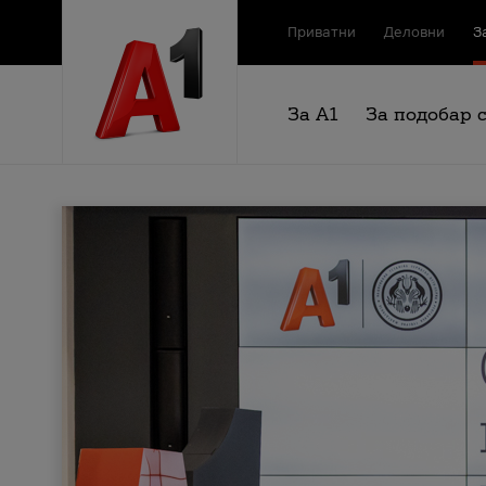
Приватни
Деловни
З
За А1
За подобар 