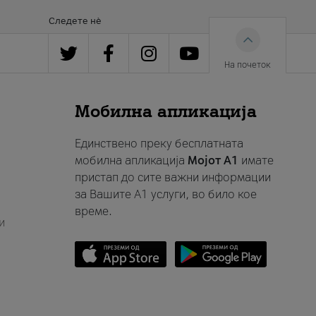
Следете нè
На почеток
Мобилна апликација
Единствено преку бесплатната
мобилна апликација
Мојот A1
имате
пристап до сите важни информации
за Вашите A1 услуги, во било кое
време.
и