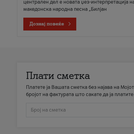
централен дел е новата џез-интерпретација н
македонска народна песна „Билјан
Дознај повеќе
Плати сметка
Платете ја Вашата сметка без најава на Мојот
бројот на фактурата што сакате да ја платите
Број на сметка