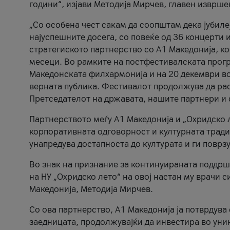
години“, изјави Методија Мирчев, главен изврше
„Со особена чест сакам да соопштам дека јубиле
најуспешните досега, со повеќе од 36 концерти 
стратегиското партнерство со А1 Македонија, к
месеци. Во рамките на постфестивалската прогр
Македонската филхармонија и на 20 декември во
верната публика. Фестивалот продолжува да рас
Претседателот на државата, нашите партнери и с
Партнерството меѓу A1 Македонија и „Охридско 
корпоративната одговорност и културната традиц
унапредува достапноста до културата и ги поврз
Во знак на признание за континуираната поддрш
на НУ „Охридско лето“ на овој настан му врачи
Македонија, Методија Мирчев.
Со ова партнерство, A1 Македонија ја потврдува
заедницата, продолжувајќи да инвестира во уни