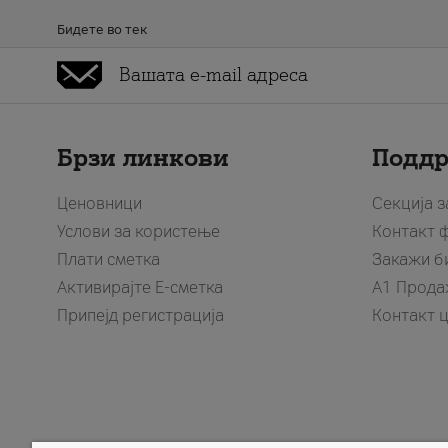
Бидете во тек
Брзи линкови
Подд
Ценовници
Секција 
Услови за користење
Контакт 
Плати сметка
Закажи б
Активирајте Е-сметка
A1 Прода
Припејд регистрација
Контакт 