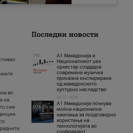
Последни новости
А1 Македонија и
естивал
Националниот џез
оркестар создадоа
современа музичка
ичките
приказна инспирирана
од македонското
културно наследство
ина во
03.07.2026
а на
A1 Македонија почнува
што сме
моќна национална
денции.
кампања за поодговорно
користење на
со
технологијата во
аредните
сообраќајот