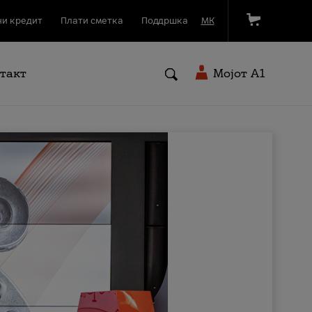
и кредит
Плати сметка
Поддршка
МК
такт
Мојот A1