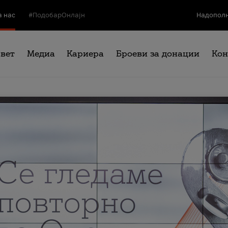
а нас
#ПодобарОнлајн
Надополн
свет
Медиа
Кариера
Броеви за донации
Кон