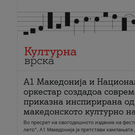
А1 Македонија и Национа
оркестар создадоа совре
приказна инспирирана од
македонското културно н
Во пресрет на овогодишното издание на фест
лето“, А1 Македонија ја претстави кампањата 