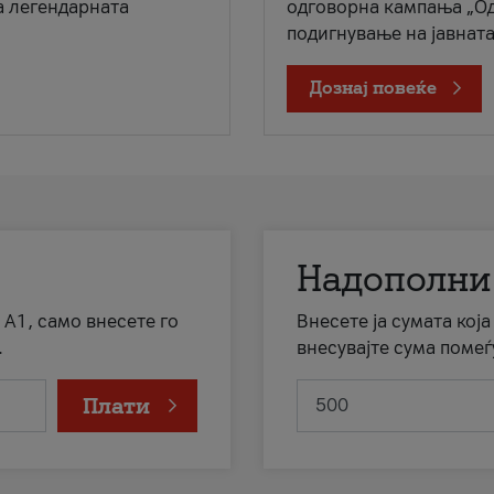
а легендарната
одговорна кампања „Од
подигнување на јавната 
Дознај повеќе
Надополни
 А1, само внесете го
Внесете ја сумата кој
.
внесувајте сума помеѓ
Плати