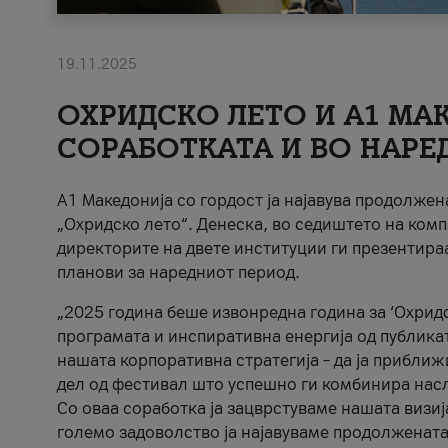
19.11.2025
ОХРИДСКО ЛЕТО И A1 МАК
СОРАБОТКАТА И ВО НАРЕ
A1 Македонија со гордост ја најавува продолже
„Охридско лето“. Денеска, во седиштето на комп
директорите на двете институции ги презентираа
планови за наредниот период.
„2025 година беше извонредна година за ‘Охридс
програмата и инспиративна енергија од публикат
нашата корпоративна стратегија – да ја приближ
дел од фестивал што успешно ги комбинира нас
Со оваа соработка ја зацврстуваме нашата визиј
големо задоволство ја најавуваме продолжената