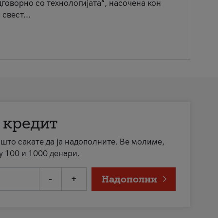
говорно со технологијата“, насочена кон
свест...
 кредит
а што сакате да ја надополните. Ве молиме,
у 100 и 1000 денари.
-
+
Надополни