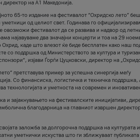
н директор на A1 Македонија.
јното 65-то издание на фестивалот “Охридско лето” беш
и уметници од целиот свет. Годинава го официјализирав
ое овозможи фестивалот да се развива и надвор од летн
ама најавуваме два значајни концерти и тоа на 29 ноем
 Охрид, каде што влезот ќе биде бесплатен како наш по
те со поддршка од Министерството за култура и туриза
понзори“, изјави Ѓорѓи Цуцковски, директор на „Охридс
лето“ претставува пример за успешна синергија меѓу
ија. Со финансиска, логистичка и техничка поддршка, 
ува технологијата и уметноста на современ и иновативе
ка и зајакнувањето на фестивалските иницијативи, дир
 симболична благодарница на главниот извршен директор
 својата заложба за долгорочна поддршка на културата и
катни уметнички искуства што ги зближуваат публиката