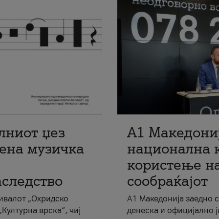
лниот џез
A1 Македони
мена музичка
национална 
користење на
аследство
сообраќајот
ивалот „Охридско
A1 Македонија заедно 
„Културна врска“, чиј
денеска и официјално 