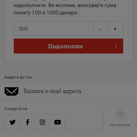
надополните. Ве молиме, внесувајте сума
помеѓу 100 и 1000 денари.
-
+
Надополни
Бидете во тек
Следете нè
На почеток