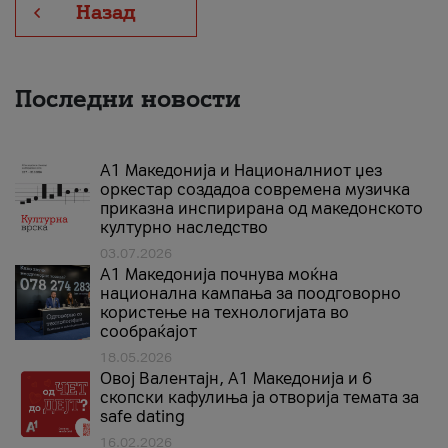
Назад
Последни новости
А1 Македонија и Националниот џез
оркестар создадоа современа музичка
приказна инспирирана од македонското
културно наследство
03.07.2026
A1 Македонија почнува моќна
национална кампања за поодговорно
користење на технологијата во
сообраќајот
18.05.2026
Овој Валентајн, A1 Македонија и 6
скопски кафулиња ја отворија темата за
safe dating
16.02.2026