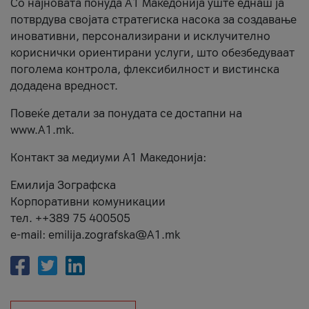
Со најновата понуда А1 Македонија уште еднаш ја
потврдува својата стратегиска насока за создавање
иновативни, персонализирани и исклучително
кориснички ориентирани услуги, што обезбедуваат
поголема контрола, флексибилност и вистинска
додадена вредност.
Повеќе детали за понудата се достапни на
www.А1.mk.
Контакт за медиуми А1 Македонија:
Емилија Зографска
Корпоративни комуникации
тел. ++389 75 400505
e-mail: emilija.zografska@A1.mk