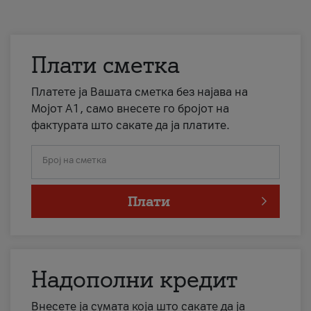
Плати сметка
Платете ја Вашата сметка без најава на
Мојот А1, само внесете го бројот на
фактурата што сакате да ја платите.
Број на сметка
Плати
Надополни кредит
Внесете ја сумата која што сакате да ја