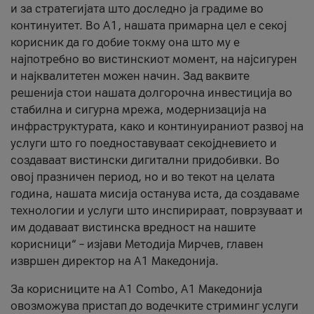
и за стратегијата што доследно ја градиме во
континуитет. Во А1, нашата примарна цел е секој
корисник да го добие токму она што му е
најпотребно во вистинскиот момент, на најсигурен
и најквалитетен можен начин. Зад ваквите
решенија стои нашата долгорочна инвестиција во
стабилна и сигурна мрежа, модернизација на
инфраструктурата, како и континуираниот развој на
услуги што го поедноставуваат секојдневието и
создаваат вистински дигитални придобивки. Во
овој празничен период, но и во текот на целата
година, нашата мисија останува иста, да создаваме
технологии и услуги што инспирираат, поврзуваат и
им додаваат вистинска вредност на нашите
корисници“ – изјави Методија Мирчев, главен
извршен директор на А1 Македонија.
За корисниците на A1 Combo, А1 Македонија
овозможува пристап до водечките стриминг услуги