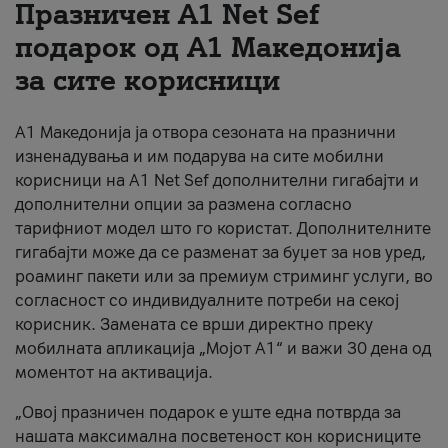
Празничен A1 Net Sеf
За нас
подарок од А1 Македонија
за сите корисници
#ПодобарОнлајн
А1 Македонија ја отвора сезоната на празнични
изненадувања и им подарува на сите мобилни
корисници на A1 Net Sef дополнителни гигабајти и
дополнителни опции за размена согласно
тарифниот модел што го користат. Дополнителните
гигабајти може да се разменат за буџет за нов уред,
роаминг пакети или за премиум стриминг услуги, во
согласност со индивидуалните потреби на секој
корисник. Замената се врши директно преку
мобилната апликација „Мојот А1“ и важи 30 дена од
моментот на активација.
„Овој празничен подарок е уште една потврда за
нашата максимална посветеност кон корисниците