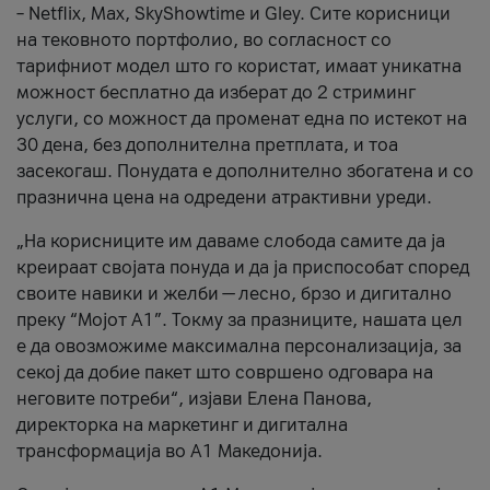
– Netflix, Max, SkyShowtime и Gley. Сите корисници
на тековното портфолио, во согласност со
тарифниот модел што го користат, имаат уникатна
можност бесплатно да изберат до 2 стриминг
услуги, со можност да променат една по истекот на
30 дена, без дополнителна претплата, и тоа
засекогаш. Понудата е дополнително збогатена и со
празнична цена на одредени атрактивни уреди.
„На корисниците им даваме слобода самите да ја
креираат својата понуда и да ја приспособат според
своите навики и желби — лесно, брзо и дигитално
преку “Мојот А1”. Токму за празниците, нашата цел
е да овозможиме максимална персонализација, за
секој да добие пакет што совршено одговара на
неговите потреби“, изјави Елена Панова,
директорка на маркетинг и дигитална
трансформација во А1 Македонија.