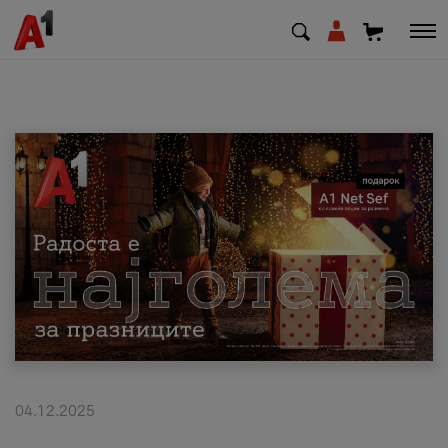
МК
EN
SQ
Приватни
Деловни
Поддршка
Надополни кредит
04.12.2025
Плати сметка