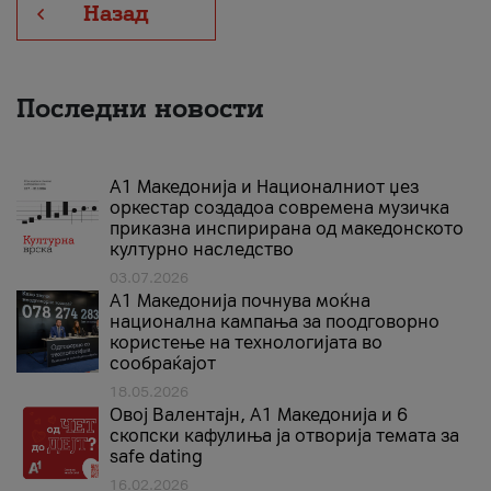
Назад
Последни новости
А1 Македонија и Националниот џез
оркестар создадоа современа музичка
приказна инспирирана од македонското
културно наследство
03.07.2026
A1 Македонија почнува моќна
национална кампања за поодговорно
користење на технологијата во
сообраќајот
18.05.2026
Овој Валентајн, A1 Македонија и 6
скопски кафулиња ја отворија темата за
safe dating
16.02.2026