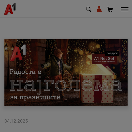
МК
EN
SQ
Приватни
Деловни
Поддршка
Надополни кредит
04.12.2025
Плати сметка