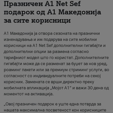
Празничен A1 Net Sеf
За нас
подарок од А1 Македонија
за сите корисници
#ПодобарОнлајн
А1 Македонија ја отвора сезоната на празнични
изненадувања и им подарува на сите мобилни
корисници на A1 Net Sef дополнителни гигабајти и
дополнителни опции за размена согласно
тарифниот модел што го користат. Дополнителните
гигабајти може да се разменат за буџет за нов уред,
роаминг пакети или за премиум стриминг услуги, во
согласност со индивидуалните потреби на секој
корисник. Замената се врши директно преку
мобилната апликација „Мојот А1“ и важи 30 дена од
моментот на активација.
„Овој празничен подарок е уште една потврда за
нашата максимална посветеност кон корисниците