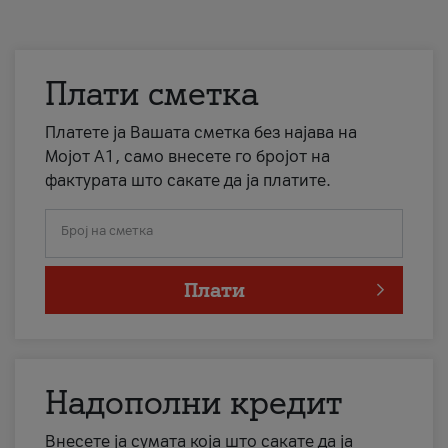
Плати сметка
Платете ја Вашата сметка без најава на
Мојот А1, само внесете го бројот на
фактурата што сакате да ја платите.
Број на сметка
Плати
Надополни кредит
Внесете ја сумата која што сакате да ја