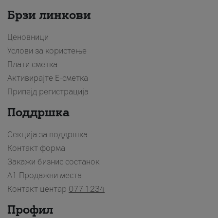
Брзи линкови
Ценовници
Услови за користење
Плати сметка
Активирајте Е-сметка
Припејд регистрација
Поддршка
Секција за поддршка
Контакт форма
Закажи бизнис состанок
A1 Продажни места
Контакт центар
077 1234
Профил