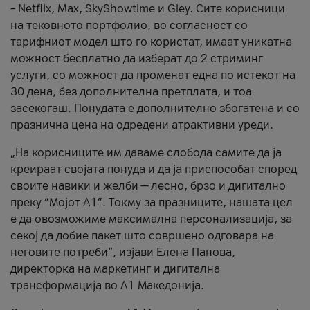
– Netflix, Max, SkyShowtime и Gley. Сите корисници
на тековното портфолио, во согласност со
тарифниот модел што го користат, имаат уникатна
можност бесплатно да изберат до 2 стриминг
услуги, со можност да променат една по истекот на
30 дена, без дополнителна претплата, и тоа
засекогаш. Понудата е дополнително збогатена и со
празнична цена на одредени атрактивни уреди.
„На корисниците им даваме слобода самите да ја
креираат својата понуда и да ја приспособат според
своите навики и желби — лесно, брзо и дигитално
преку “Мојот А1”. Токму за празниците, нашата цел
е да овозможиме максимална персонализација, за
секој да добие пакет што совршено одговара на
неговите потреби“, изјави Елена Панова,
директорка на маркетинг и дигитална
трансформација во А1 Македонија.