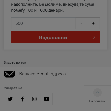
надополните. Ве молиме, внесувајте сума
помеѓу 100 и 1000 денари.
-
+
Надополни
Бидете во тек
Следете нè
На почеток