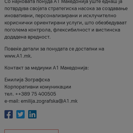
Со најновата понуда А1 Македонија уште еднаш ја
потврдува својата стратегиска насока за создавање
иновативни, персонализирани и исклучително
кориснички ориентирани услуги, што обезбедуваат
поголема контрола, флексибилност и вистинска
додадена вредност.
Повеќе детали за понудата се достапни на
www.А1.mk.
Контакт за медиуми А1 Македонија:
Емилија Зографска
Корпоративни комуникации
тел. ++389 75 400505
e-mail: emilija.zografska@A1.mk