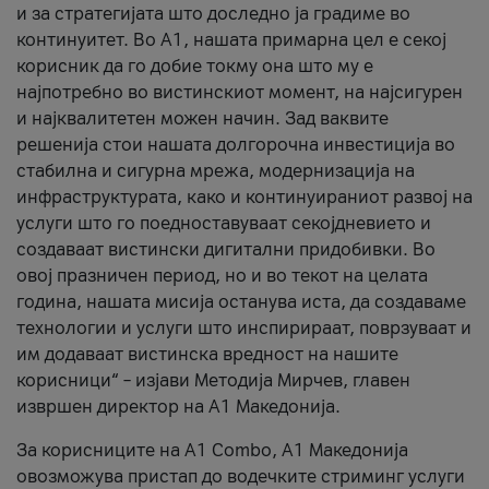
и за стратегијата што доследно ја градиме во
континуитет. Во А1, нашата примарна цел е секој
корисник да го добие токму она што му е
најпотребно во вистинскиот момент, на најсигурен
и најквалитетен можен начин. Зад ваквите
решенија стои нашата долгорочна инвестиција во
стабилна и сигурна мрежа, модернизација на
инфраструктурата, како и континуираниот развој на
услуги што го поедноставуваат секојдневието и
создаваат вистински дигитални придобивки. Во
овој празничен период, но и во текот на целата
година, нашата мисија останува иста, да создаваме
технологии и услуги што инспирираат, поврзуваат и
им додаваат вистинска вредност на нашите
корисници“ – изјави Методија Мирчев, главен
извршен директор на А1 Македонија.
За корисниците на A1 Combo, А1 Македонија
овозможува пристап до водечките стриминг услуги