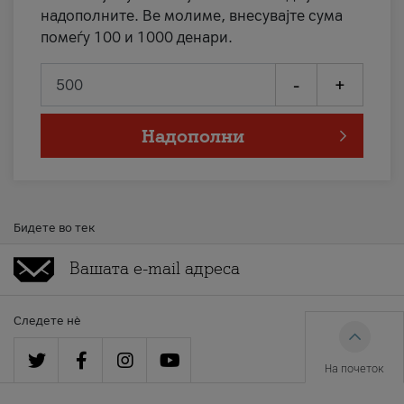
надополните. Ве молиме, внесувајте сума
помеѓу 100 и 1000 денари.
-
+
Надополни
Бидете во тек
Следете нè
На почеток