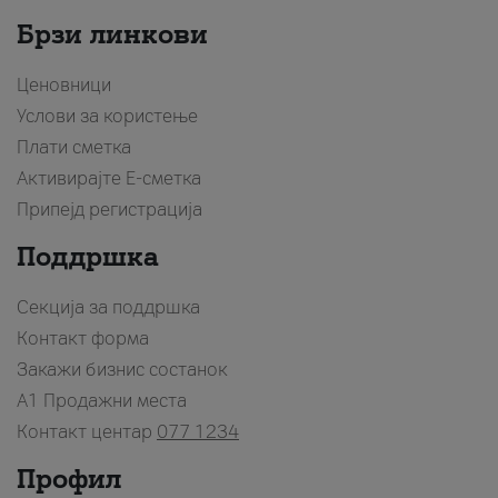
Брзи линкови
Ценовници
Услови за користење
Плати сметка
Активирајте Е-сметка
Припејд регистрација
Поддршка
Секција за поддршка
Контакт форма
Закажи бизнис состанок
A1 Продажни места
Контакт центар
077 1234
Профил