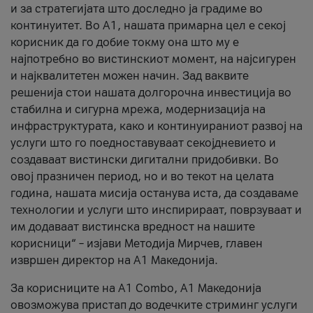
и за стратегијата што доследно ја градиме во
континуитет. Во А1, нашата примарна цел е секој
корисник да го добие токму она што му е
најпотребно во вистинскиот момент, на најсигурен
и најквалитетен можен начин. Зад ваквите
решенија стои нашата долгорочна инвестиција во
стабилна и сигурна мрежа, модернизација на
инфраструктурата, како и континуираниот развој на
услуги што го поедноставуваат секојдневието и
создаваат вистински дигитални придобивки. Во
овој празничен период, но и во текот на целата
година, нашата мисија останува иста, да создаваме
технологии и услуги што инспирираат, поврзуваат и
им додаваат вистинска вредност на нашите
корисници“ – изјави Методија Мирчев, главен
извршен директор на А1 Македонија.
За корисниците на A1 Combo, А1 Македонија
овозможува пристап до водечките стриминг услуги