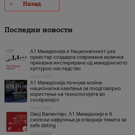
Назад
Последни новости
А1 Македонија и Националниот џез
оркестар создадоа современа музичка
приказна инспирирана од македонското
културно наследство
03.07.2026
A1 Македонија почнува моќна
национална кампања за поодговорно
користење на технологијата во
сообраќајот
18.05.2026
Овој Валентајн, A1 Македонија и 6
скопски кафулиња ја отворија темата за
safe dating
16.02.2026