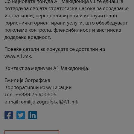
Со најновата понуда А1 Македонија уште еднаш ја
потврдува својата стратегиска насока за создавање
иновативни, персонализирани и исклучително
кориснички ориентирани услуги, што обезбедуваат
поголема контрола, флексибилност и вистинска
додадена вредност.
Повеќе детали за понудата се достапни на
www.А1.mk.
Контакт за медиуми А1 Македонија:
Емилија Зографска
Корпоративни комуникации
тел. ++389 75 400505
e-mail: emilija.zografska@A1.mk