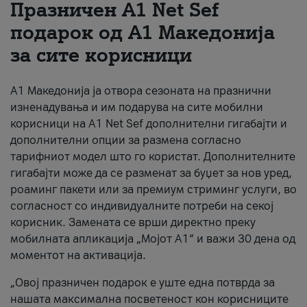
Празничен A1 Net Sеf
За нас
подарок од А1 Македонија
за сите корисници
#ПодобарОнлајн
А1 Македонија ја отвора сезоната на празнични
изненадувања и им подарува на сите мобилни
корисници на A1 Net Sef дополнителни гигабајти и
дополнителни опции за размена согласно
тарифниот модел што го користат. Дополнителните
гигабајти може да се разменат за буџет за нов уред,
роаминг пакети или за премиум стриминг услуги, во
согласност со индивидуалните потреби на секој
корисник. Замената се врши директно преку
мобилната апликација „Мојот А1“ и важи 30 дена од
моментот на активација.
„Овој празничен подарок е уште една потврда за
нашата максимална посветеност кон корисниците