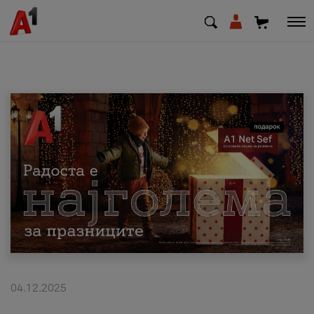
МК
EN
SQ
Приватни
Деловни
Поддршка
Надополни кредит
04.12.2025
Плати сметка