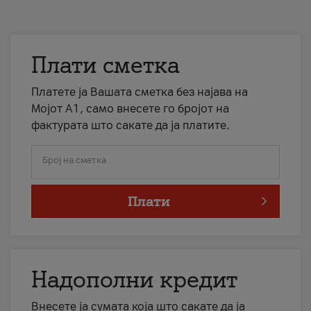
Плати сметка
Платете ја Вашата сметка без најава на
Мојот А1, само внесете го бројот на
фактурата што сакате да ја платите.
Број на сметка
Плати
Надополни кредит
Внесете ја сумата која што сакате да ја