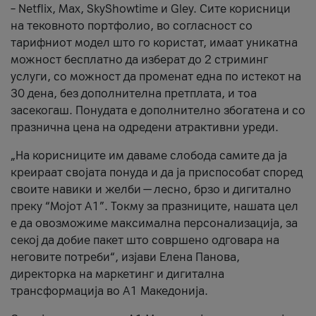
– Netflix, Max, SkyShowtime и Gley. Сите корисници
на тековното портфолио, во согласност со
тарифниот модел што го користат, имаат уникатна
можност бесплатно да изберат до 2 стриминг
услуги, со можност да променат една по истекот на
30 дена, без дополнителна претплата, и тоа
засекогаш. Понудата е дополнително збогатена и со
празнична цена на одредени атрактивни уреди.
„На корисниците им даваме слобода самите да ја
креираат својата понуда и да ја приспособат според
своите навики и желби — лесно, брзо и дигитално
преку “Мојот А1”. Токму за празниците, нашата цел
е да овозможиме максимална персонализација, за
секој да добие пакет што совршено одговара на
неговите потреби“, изјави Елена Панова,
директорка на маркетинг и дигитална
трансформација во А1 Македонија.