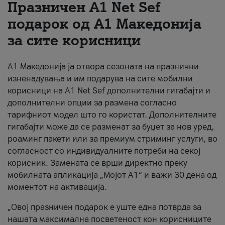
Празничен A1 Net Sеf
За нас
подарок од А1 Македонија
за сите корисници
#ПодобарОнлајн
А1 Македонија ја отвора сезоната на празнични
изненадувања и им подарува на сите мобилни
корисници на A1 Net Sef дополнителни гигабајти и
дополнителни опции за размена согласно
тарифниот модел што го користат. Дополнителните
гигабајти може да се разменат за буџет за нов уред,
роаминг пакети или за премиум стриминг услуги, во
согласност со индивидуалните потреби на секој
корисник. Замената се врши директно преку
мобилната апликација „Мојот А1“ и важи 30 дена од
моментот на активација.
„Овој празничен подарок е уште една потврда за
нашата максимална посветеност кон корисниците