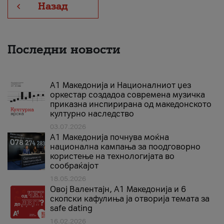
Назад
Последни новости
А1 Македонија и Националниот џез
оркестар создадоа современа музичка
приказна инспирирана од македонското
културно наследство
03.07.2026
A1 Македонија почнува моќна
национална кампања за поодговорно
користење на технологијата во
сообраќајот
18.05.2026
Овој Валентајн, A1 Македонија и 6
скопски кафулиња ја отворија темата за
safe dating
16.02.2026