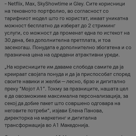
– Netflix, Max, SkyShowtime и Gley. Сите корисници
на тековното портфолио, во согласност со
тарифниот модел што го користат, имаат уникатна
можност бесплатно да изберат до 2 стриминг
услуги, со можност да променат една по истекот на
30 дена, без дополнителна претплата, и тоа
засекогаш. Понудата е дополнително збогатена и со
празнична цена на одредени атрактивни уреди.
„На корисниците им даваме слобода самите да ја
креираат својата понуда и да ја приспособат според
своите навики и желби — лесно, брзо и дигитално
преку “Мојот А1”. Токму за празниците, нашата цел
е да овозможиме максимална персонализација, за
секој да добие пакет што совршено одговара на
неговите потреби“, изјави Елена Панова,
директорка на маркетинг и дигитална
трансформација во А1 Македонија.