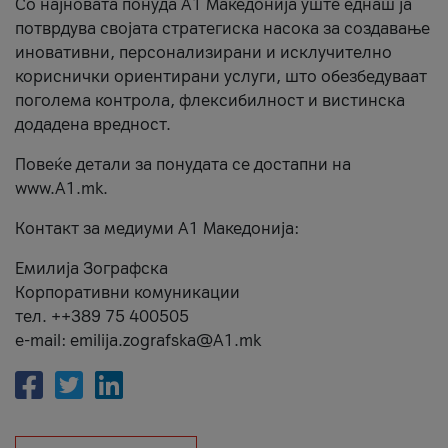
Со најновата понуда А1 Македонија уште еднаш ја
потврдува својата стратегиска насока за создавање
иновативни, персонализирани и исклучително
кориснички ориентирани услуги, што обезбедуваат
поголема контрола, флексибилност и вистинска
додадена вредност.
Повеќе детали за понудата се достапни на
www.А1.mk.
Контакт за медиуми А1 Македонија:
Емилија Зографска
Корпоративни комуникации
тел. ++389 75 400505
e-mail: emilija.zografska@A1.mk