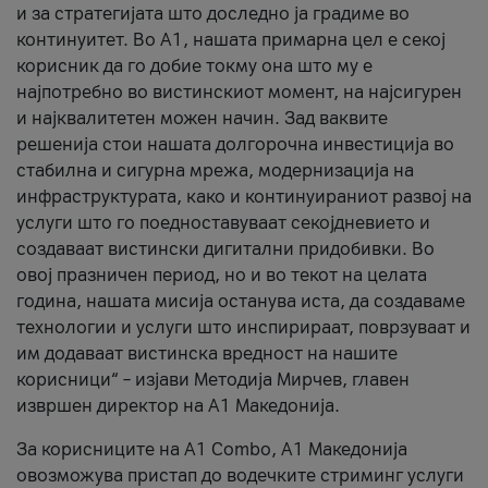
и за стратегијата што доследно ја градиме во
континуитет. Во А1, нашата примарна цел е секој
корисник да го добие токму она што му е
најпотребно во вистинскиот момент, на најсигурен
и најквалитетен можен начин. Зад ваквите
решенија стои нашата долгорочна инвестиција во
стабилна и сигурна мрежа, модернизација на
инфраструктурата, како и континуираниот развој на
услуги што го поедноставуваат секојдневието и
создаваат вистински дигитални придобивки. Во
овој празничен период, но и во текот на целата
година, нашата мисија останува иста, да создаваме
технологии и услуги што инспирираат, поврзуваат и
им додаваат вистинска вредност на нашите
корисници“ – изјави Методија Мирчев, главен
извршен директор на А1 Македонија.
За корисниците на A1 Combo, А1 Македонија
овозможува пристап до водечките стриминг услуги