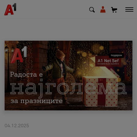
МК
EN
SQ
Приватни
Деловни
Поддршка
Надополни кредит
04.12.2025
Плати сметка