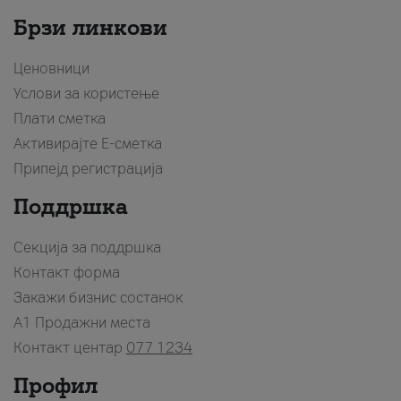
Брзи линкови
Ценовници
Услови за користење
Плати сметка
Активирајте Е-сметка
Припејд регистрација
Поддршка
Секција за поддршка
Контакт форма
Закажи бизнис состанок
A1 Продажни места
Контакт центар
077 1234
Профил