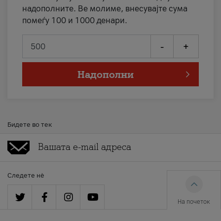
надополните. Ве молиме, внесувајте сума
помеѓу 100 и 1000 денари.
-
+
Надополни
Бидете во тек
Следете нè
На почеток