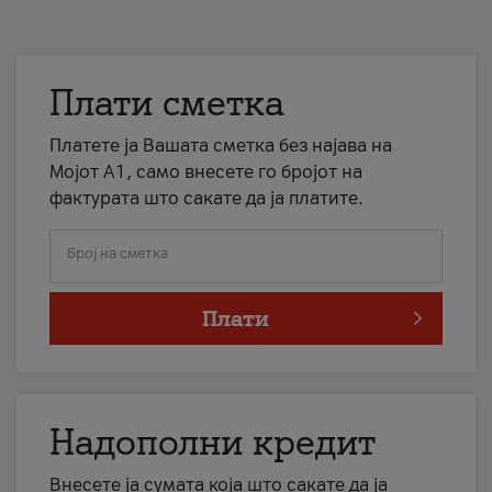
Плати сметка
Платете ја Вашата сметка без најава на
Мојот А1, само внесете го бројот на
фактурата што сакате да ја платите.
Број на сметка
Плати
Надополни кредит
Внесете ја сумата која што сакате да ја