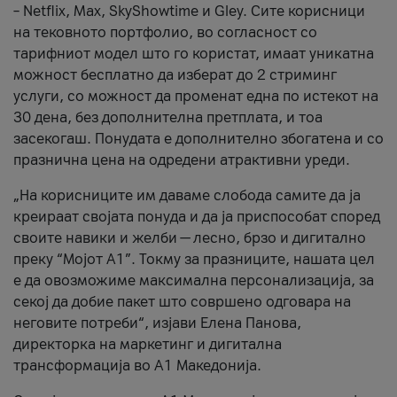
– Netflix, Max, SkyShowtime и Gley. Сите корисници
на тековното портфолио, во согласност со
тарифниот модел што го користат, имаат уникатна
можност бесплатно да изберат до 2 стриминг
услуги, со можност да променат една по истекот на
30 дена, без дополнителна претплата, и тоа
засекогаш. Понудата е дополнително збогатена и со
празнична цена на одредени атрактивни уреди.
„На корисниците им даваме слобода самите да ја
креираат својата понуда и да ја приспособат според
своите навики и желби — лесно, брзо и дигитално
преку “Мојот А1”. Токму за празниците, нашата цел
е да овозможиме максимална персонализација, за
секој да добие пакет што совршено одговара на
неговите потреби“, изјави Елена Панова,
директорка на маркетинг и дигитална
трансформација во А1 Македонија.