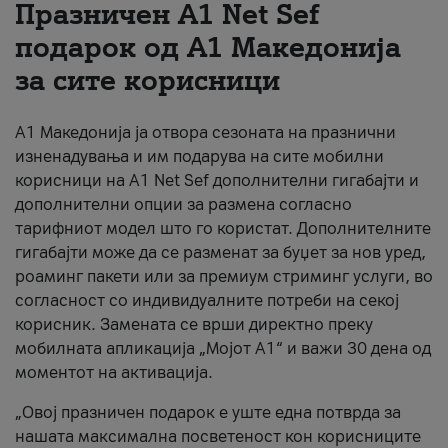
Празничен A1 Net Sеf
За нас
подарок од А1 Македонија
за сите корисници
#ПодобарОнлајн
А1 Македонија ја отвора сезоната на празнични
изненадувања и им подарува на сите мобилни
корисници на A1 Net Sef дополнителни гигабајти и
дополнителни опции за размена согласно
тарифниот модел што го користат. Дополнителните
гигабајти може да се разменат за буџет за нов уред,
роаминг пакети или за премиум стриминг услуги, во
согласност со индивидуалните потреби на секој
корисник. Замената се врши директно преку
мобилната апликација „Мојот А1“ и важи 30 дена од
моментот на активација.
„Овој празничен подарок е уште една потврда за
нашата максимална посветеност кон корисниците