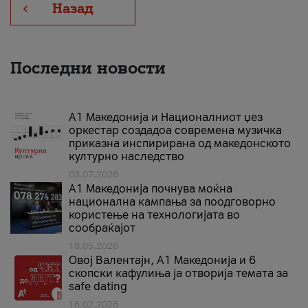
Назад
Последни новости
А1 Македонија и Националниот џез
оркестар создадоа современа музичка
приказна инспирирана од македонското
културно наследство
03.07.2026
A1 Македонија почнува моќна
национална кампања за поодговорно
користење на технологијата во
сообраќајот
18.05.2026
Овој Валентајн, A1 Македонија и 6
скопски кафулиња ја отворија темата за
safe dating
16.02.2026