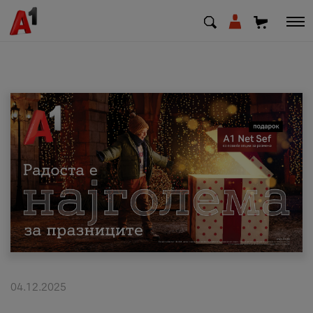
МК
EN
SQ
Приватни
Деловни
Поддршка
Надополни кредит
04.12.2025
Плати сметка