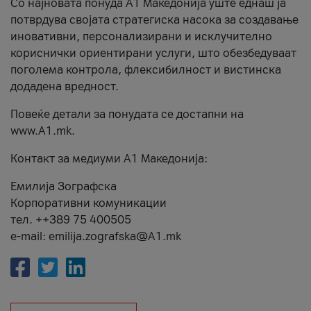
Со најновата понуда А1 Македонија уште еднаш ја
потврдува својата стратегиска насока за создавање
иновативни, персонализирани и исклучително
кориснички ориентирани услуги, што обезбедуваат
поголема контрола, флексибилност и вистинска
додадена вредност.
Повеќе детали за понудата се достапни на
www.А1.mk.
Контакт за медиуми А1 Македонија:
Емилија Зографска
Корпоративни комуникации
тел. ++389 75 400505
e-mail: emilija.zografska@A1.mk