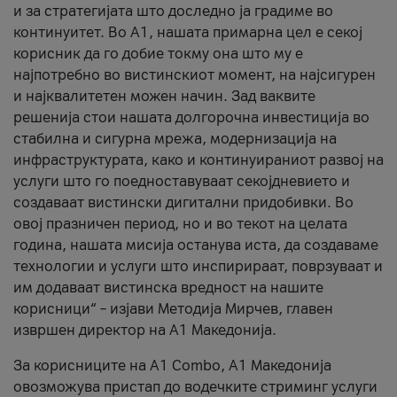
и за стратегијата што доследно ја градиме во
континуитет. Во А1, нашата примарна цел е секој
корисник да го добие токму она што му е
најпотребно во вистинскиот момент, на најсигурен
и најквалитетен можен начин. Зад ваквите
решенија стои нашата долгорочна инвестиција во
стабилна и сигурна мрежа, модернизација на
инфраструктурата, како и континуираниот развој на
услуги што го поедноставуваат секојдневието и
создаваат вистински дигитални придобивки. Во
овој празничен период, но и во текот на целата
година, нашата мисија останува иста, да создаваме
технологии и услуги што инспирираат, поврзуваат и
им додаваат вистинска вредност на нашите
корисници“ – изјави Методија Мирчев, главен
извршен директор на А1 Македонија.
За корисниците на A1 Combo, А1 Македонија
овозможува пристап до водечките стриминг услуги