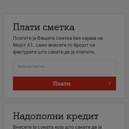
Плати сметка
Платете ја Вашата сметка без најава на
Мојот А1, само внесете го бројот на
фактурата што сакате да ја платите.
Број на сметка
Плати
Надополни кредит
Внесете ја сумата која што сакате да ја