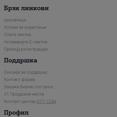
Брзи линкови
Ценовници
Услови за користење
Плати сметка
Активирајте Е-сметка
Припејд регистрација
Поддршка
Секција за поддршка
Контакт форма
Закажи бизнис состанок
A1 Продажни места
Контакт центар
077 1234
Профил