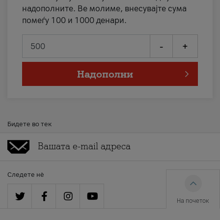
надополните. Ве молиме, внесувајте сума
помеѓу 100 и 1000 денари.
-
+
Надополни
Бидете во тек
Следете нè
На почеток