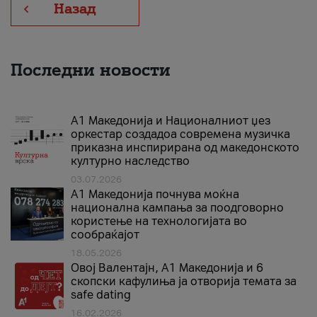
Назад
Последни новости
А1 Македонија и Националниот џез
оркестар создадоа современа музичка
приказна инспирирана од македонското
културно наследство
03.07.2026
A1 Македонија почнува моќна
национална кампања за поодговорно
користење на технологијата во
сообраќајот
18.05.2026
Овој Валентајн, A1 Македонија и 6
скопски кафулиња ја отворија темата за
safe dating
16.02.2026