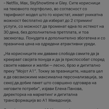
– Netflix, Max, SkyShowtime и Gley. Сите корисници
на тековното портфолио, во согласност со
тарифниот модел што го користат, имаат уникатна
можност бесплатно да изберат до 2 стриминг
услуги, со можност да променат една по истекот на
30 дена, без дополнителна претплата, и тоа
засекогаш. Понудата е дополнително збогатена и со
празнична цена на одредени атрактивни уреди.
„На корисниците им даваме слобода самите да ја
креираат својата понуда и да ја приспособат според
своите навики и желби — лесно, брзо и дигитално
преку “Мојот А1”. Токму за празниците, нашата цел
е да овозможиме максимална персонализација, за
секој да добие пакет што совршено одговара на
неговите потреби“, изјави Елена Панова,
директорка на маркетинг и дигитална
трансформација во А1 Македонија.