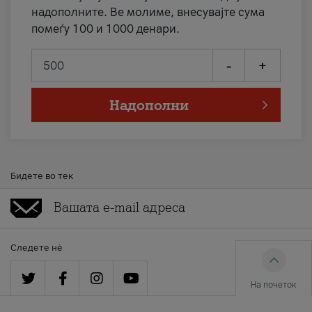
надополните. Ве молиме, внесувајте сума
помеѓу 100 и 1000 денари.
-
+
Надополни
Бидете во тек
Следете нè
На почеток