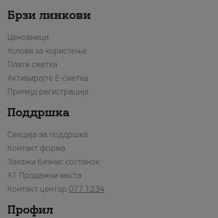
Брзи линкови
Ценовници
Услови за користење
Плати сметка
Активирајте Е-сметка
Припејд регистрација
Поддршка
Секција за поддршка
Контакт форма
Закажи бизнис состанок
A1 Продажни места
Контакт центар
077 1234
Профил