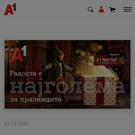
МК
EN
SQ
Приватни
Деловни
Поддршка
Надополни кредит
04.12.2025
Плати сметка