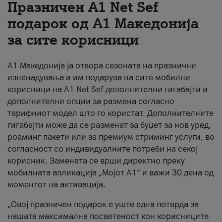
Празничен A1 Net Sеf
За нас
подарок од А1 Македонија
за сите корисници
#ПодобарОнлајн
А1 Македонија ја отвора сезоната на празнични
изненадувања и им подарува на сите мобилни
корисници на A1 Net Sef дополнителни гигабајти и
дополнителни опции за размена согласно
тарифниот модел што го користат. Дополнителните
гигабајти може да се разменат за буџет за нов уред,
роаминг пакети или за премиум стриминг услуги, во
согласност со индивидуалните потреби на секој
корисник. Замената се врши директно преку
мобилната апликација „Мојот А1“ и важи 30 дена од
моментот на активација.
„Овој празничен подарок е уште една потврда за
нашата максимална посветеност кон корисниците