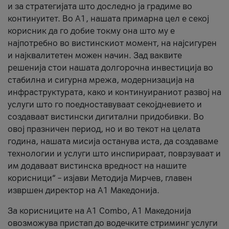
и за стратегијата што доследно ја градиме во
континуитет. Во А1, нашата примарна цел е секој
корисник да го добие токму она што му е
најпотребно во вистинскиот момент, на најсигурен
и најквалитетен можен начин. Зад ваквите
решенија стои нашата долгорочна инвестиција во
стабилна и сигурна мрежа, модернизација на
инфраструктурата, како и континуираниот развој на
услуги што го поедноставуваат секојдневието и
создаваат вистински дигитални придобивки. Во
овој празничен период, но и во текот на целата
година, нашата мисија останува иста, да создаваме
технологии и услуги што инспирираат, поврзуваат и
им додаваат вистинска вредност на нашите
корисници“ – изјави Методија Мирчев, главен
извршен директор на А1 Македонија.
За корисниците на A1 Combo, А1 Македонија
овозможува пристап до водечките стриминг услуги