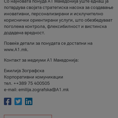
Со најновата понуда А1 Македонија уште еднаш ја
потврдува својата стратегиска насока за создавање
иновативни, персонализирани и исклучително
кориснички ориентирани услуги, што обезбедуваат
поголема контрола, флексибилност и вистинска
додадена вредност.
Повеќе детали за понудата се достапни на
www.А1.mk.
Контакт за медиуми А1 Македонија:
Емилија Зографска
Корпоративни комуникации
тел. ++389 75 400505
e-mail: emilija.zografska@A1.mk