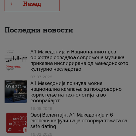
Назад
Последни новости
А1 Македонија и Националниот џез
оркестар создадоа современа музичка
приказна инспирирана од македонското
културно наследство
03.07.2026
A1 Македонија почнува моќна
национална кампања за поодговорно
користење на технологијата во
сообраќајот
18.05.2026
Овој Валентајн, A1 Македонија и 6
скопски кафулиња ја отворија темата за
safe dating
16.02.2026