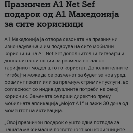
Празничен A1 Net Sеf
За нас
подарок од А1 Македонија
за сите корисници
#ПодобарОнлајн
А1 Македонија ја отвора сезоната на празнични
изненадувања и им подарува на сите мобилни
корисници на A1 Net Sef дополнителни гигабајти и
дополнителни опции за размена согласно
тарифниот модел што го користат. Дополнителните
гигабајти може да се разменат за буџет за нов уред,
роаминг пакети или за премиум стриминг услуги, во
согласност со индивидуалните потреби на секој
корисник. Замената се врши директно преку
мобилната апликација „Мојот А1“ и важи 30 дена од
моментот на активација.
„Овој празничен подарок е уште една потврда за
нашата максимална посветеност кон корисниците