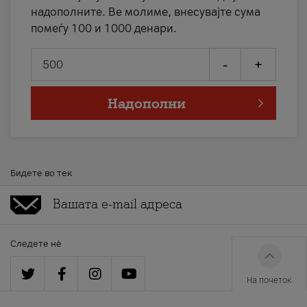
надополните. Ве молиме, внесувајте сума
помеѓу 100 и 1000 денари.
-
+
Надополни
Бидете во тек
Следете нè
На почеток