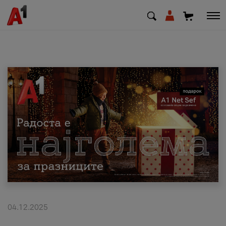
МК
EN
SQ
Приватни
Деловни
Поддршка
Надополни кредит
04.12.2025
Плати сметка