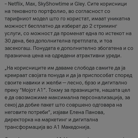
– Netflix, Max, SkyShowtime и Gley. Сите корисници
на тековното портфолио, во согласност со
тарифниот модел што го користат, имаат уникатна
можност бесплатно да изберат до 2 стриминг
услуги, со можност да променат една по истекот на
30 дена, без дополнителна претплата, и тоа
засекогаш. Понудата е дополнително збогатена и со
празнична цена на одредени атрактивни уреди.
„На корисниците им даваме слобода самите да ја
креираат својата понуда и да ја приспособат според
своите навики и желби — лесно, брзо и дигитално
преку “Мојот А1”. Токму за празниците, нашата цел
е да овозможиме максимална персонализација, за
секој да добие пакет што совршено одговара на
неговите потреби“, изјави Елена Панова,
директорка на маркетинг и дигитална
трансформација во А1 Македонија.