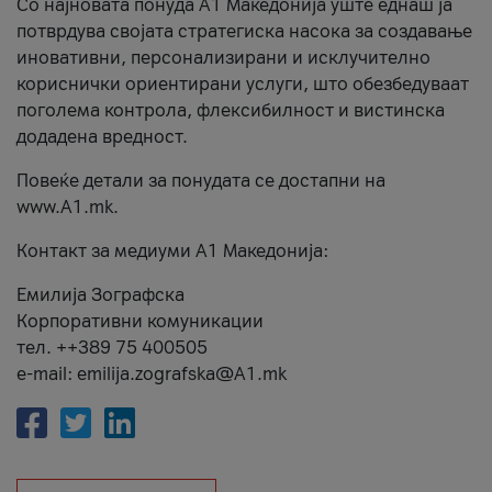
Со најновата понуда А1 Македонија уште еднаш ја
потврдува својата стратегиска насока за создавање
иновативни, персонализирани и исклучително
кориснички ориентирани услуги, што обезбедуваат
поголема контрола, флексибилност и вистинска
додадена вредност.
Повеќе детали за понудата се достапни на
www.А1.mk.
Контакт за медиуми А1 Македонија:
Емилија Зографска
Корпоративни комуникации
тел. ++389 75 400505
e-mail: emilija.zografska@A1.mk