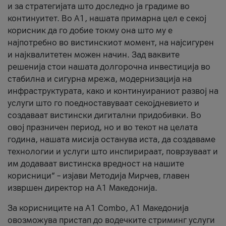
и за стратегијата што доследно ја градиме во
континуитет. Во А1, нашата примарна цел е секој
корисник да го добие токму она што му е
најпотребно во вистинскиот момент, на најсигурен
и најквалитетен можен начин. Зад ваквите
решенија стои нашата долгорочна инвестиција во
стабилна и сигурна мрежа, модернизација на
инфраструктурата, како и континуираниот развој на
услуги што го поедноставуваат секојдневието и
создаваат вистински дигитални придобивки. Во
овој празничен период, но и во текот на целата
година, нашата мисија останува иста, да создаваме
технологии и услуги што инспирираат, поврзуваат и
им додаваат вистинска вредност на нашите
корисници“ – изјави Методија Мирчев, главен
извршен директор на А1 Македонија.
За корисниците на A1 Combo, А1 Македонија
овозможува пристап до водечките стриминг услуги