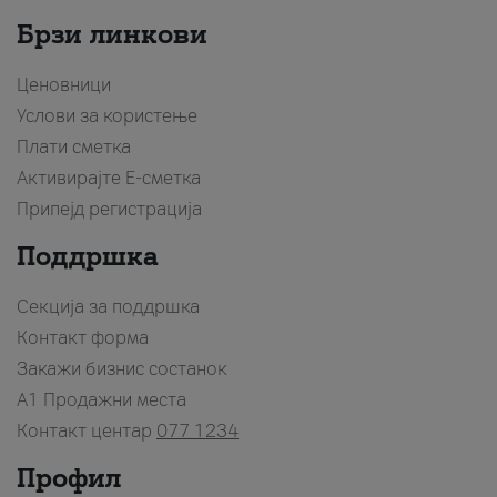
Брзи линкови
Ценовници
Услови за користење
Плати сметка
Активирајте Е-сметка
Припејд регистрација
Поддршка
Секција за поддршка
Контакт форма
Закажи бизнис состанок
A1 Продажни места
Контакт центар
077 1234
Профил