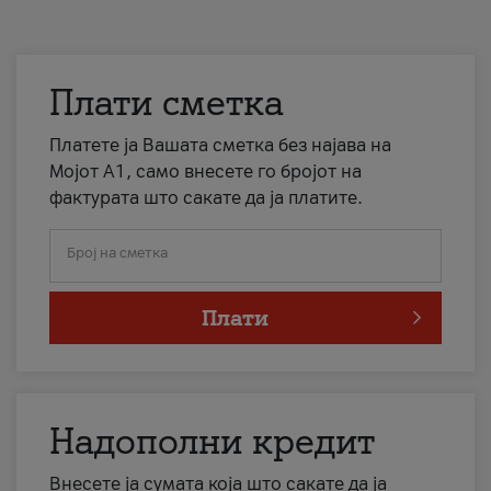
Плати сметка
Платете ја Вашата сметка без најава на
Мојот А1, само внесете го бројот на
фактурата што сакате да ја платите.
Број на сметка
Плати
Надополни кредит
Внесете ја сумата која што сакате да ја