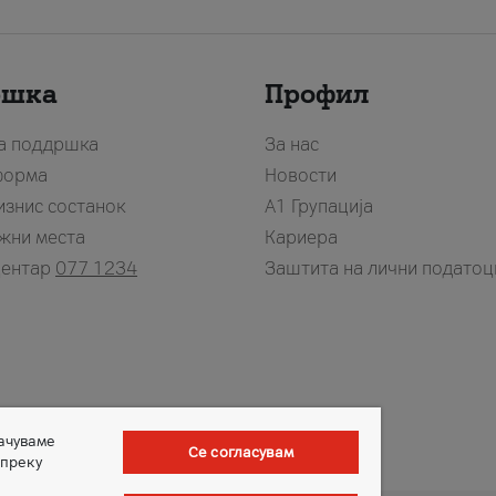
ршка
Профил
за поддршка
За нас
форма
Новости
изнис состанок
А1 Групација
жни места
Кариера
центар
077 1234
Заштита на лични податоц
зачуваме
Се согласувам
 преку