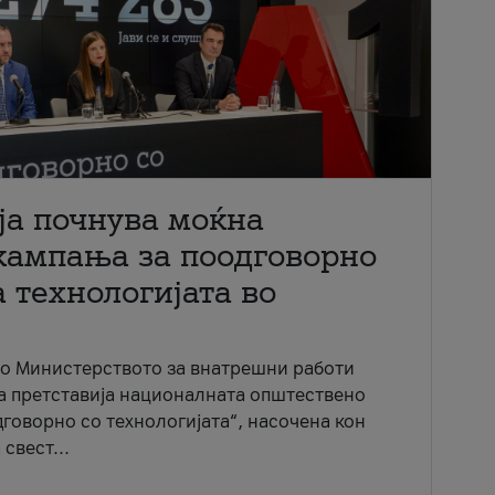
ја почнува моќна
кампања за поодговорно
 технологијата во
со Министерството за внатрешни работи
ја претставија националната општествено
говорно со технологијата“, насочена кон
свест...