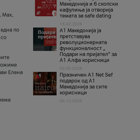
Македонија и 6 скопски
кафулиња ја отворија
, Max,
темата за safe dating
16.02.2026
 една по
А1 Македонија ја
претставува
 со
револуционерната
функционалност „
Подари на пријател“ за
оите
А1 Алфа корисници
зможиме
02.02.2026
ави Елена
Празничен A1 Net Sеf
подарок од А1
Македонија за сите
корисници
лема
04.12.2025