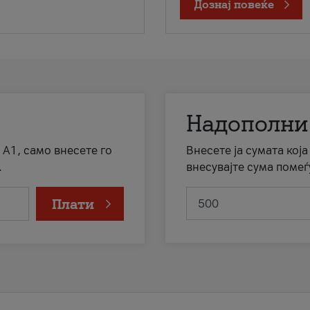
Дознај повеќе
Надополни
 А1, само внесете го
Внесете ја сумата кој
.
внесувајте сума помеѓ
Плати