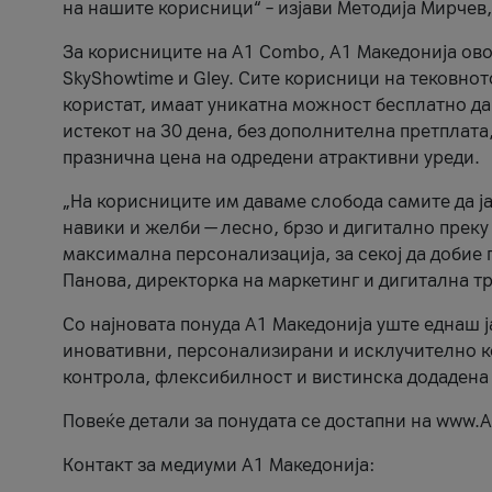
на нашите корисници“ – изјави Методија Мирчев
За корисниците на A1 Combo, А1 Македонија овоз
SkyShowtime и Gley. Сите корисници на тековно
користат, имаат уникатна можност бесплатно да 
истекот на 30 дена, без дополнителна претплата
празнична цена на одредени атрактивни уреди.
„На корисниците им даваме слобода самите да ја
навики и желби — лесно, брзо и дигитално преку
максимална персонализација, за секој да добие 
Панова, директорка на маркетинг и дигитална т
Со најновата понуда А1 Македонија уште еднаш ј
иновативни, персонализирани и исклучително к
контрола, флексибилност и вистинска додадена
Повеќе детали за понудата се достапни на www.А
Контакт за медиуми А1 Македонија: