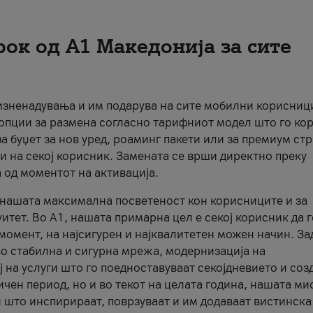
рок од А1 Македонија за сите
 изненадувања и им подарува на сите мобилни корисниц
 опции за размена согласно тарифниот модел што го кор
а буџет за нов уред, роаминг пакети или за премиум ст
и на секој корисник. Замената се врши директно преку
 од моментот на активација.
а нашата максимална посветеност кон корисниците и за
итет. Во А1, нашата примарна цел е секој корисник да 
момент, на најсигурен и најквалитетен можен начин. За
о стабилна и сигурна мрежа, модернизација на
 на услуги што го поедноставуваат секојдневието и соз
чен период, но и во текот на целата година, нашата ми
и што инспирираат, поврзуваат и им додаваат вистинска