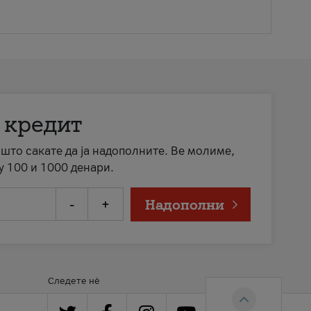
 кредит
а што сакате да ја надополните. Ве молиме,
у 100 и 1000 денари.
-
+
Надополни
Следете нè