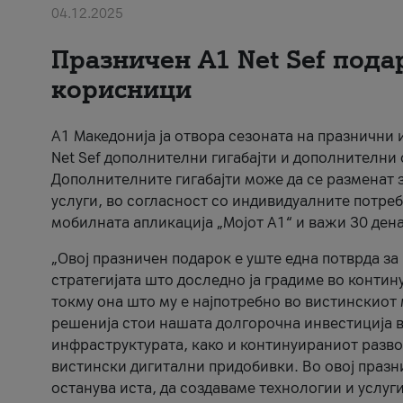
04.12.2025
Празничен A1 Net Sеf пода
корисници
А1 Македонија ја отвора сезоната на празнични
Net Sef дополнителни гигабајти и дополнителни
Дополнителните гигабајти може да се разменат з
услуги, во согласност со индивидуалните потреб
мобилната апликација „Мојот А1“ и важи 30 дена
„Овој празничен подарок е уште една потврда з
стратегијата што доследно ја градиме во контину
токму она што му е најпотребно во вистинскиот 
решенија стои нашата долгорочна инвестиција в
инфраструктурата, како и континуираниот развој
вистински дигитални придобивки. Во овој празни
останува иста, да создаваме технологии и услуг