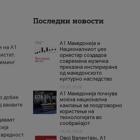
Последни новости
А1 Македонија и
и на A1
Националниот џез
истат.
оркестар создадоа
современа музичка
риминг
приказна инспирирана
од македонското
културно наследство
03.07.2026
A1 Македонија почнува
го добие
моќна национална
д ваквите
кампања за поодговорно
користење на
технологијата во
даваат
сообраќајот
сија
18.05.2026
 вредност
Овој Валентајн, A1