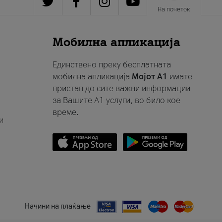
На почеток
Мобилна апликација
Единствено преку бесплатната
мобилна апликација
Мојот A1
имате
пристап до сите важни информации
за Вашите A1 услуги, во било кое
време.
и
Начини на плаќање