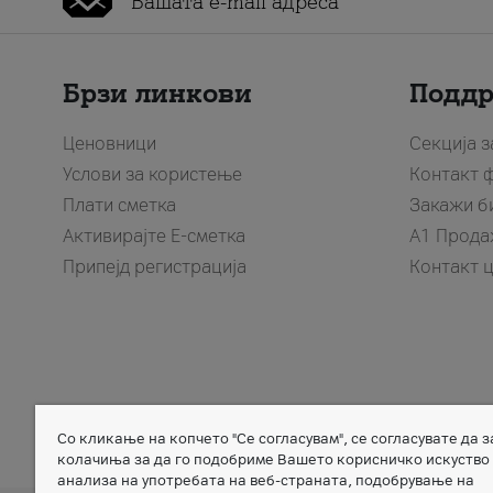
Брзи линкови
Подд
Ценовници
Секција 
Услови за користење
Контакт 
Плати сметка
Закажи б
Активирајте Е-сметка
A1 Прода
Припејд регистрација
Контакт 
Со кликање на копчето "Се согласувам", се согласувате да 
Member of
колачиња за да го подобриме Вашето корисничко искуство
анализа на употребата на веб-страната, подобрување на