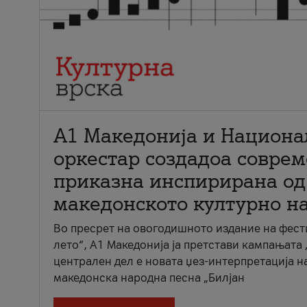
А1 Македонија и Национа
оркестар создадоа совре
приказна инспирирана од
македонското културно н
Во пресрет на овогодишното издание на фест
лето“, А1 Македонија ја претстави кампањата 
централен дел е новата џез-интерпретација н
македонска народна песна „Билјан