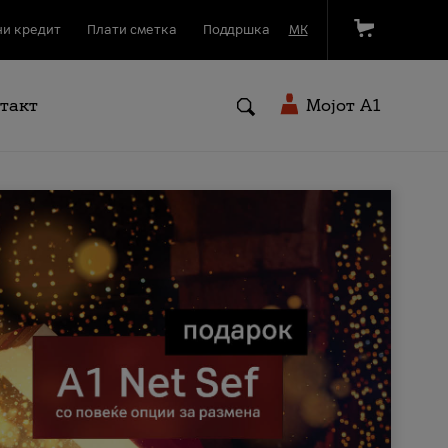
и кредит
Плати сметка
Поддршка
МК
такт
Мојот A1