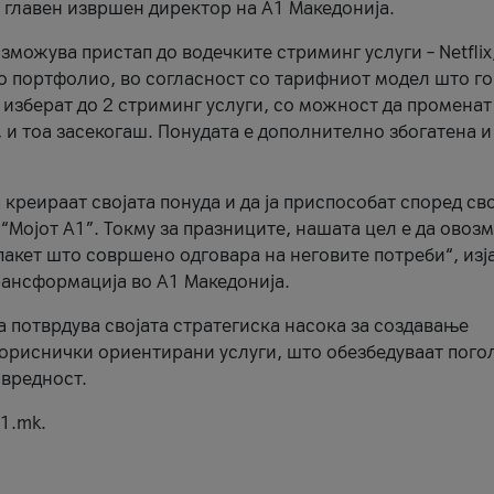
, главен извршен директор на А1 Македонија.
можува пристап до водечките стриминг услуги – Netflix
то портфолио, во согласност со тарифниот модел што го
изберат до 2 стриминг услуги, со можност да променат
, и тоа засекогаш. Понудата е дополнително збогатена и
 креираат својата понуда и да ја приспособат според св
 “Мојот А1”. Токму за празниците, нашата цел е да ово
пакет што совршено одговара на неговите потреби“, изј
рансформација во А1 Македонија.
а потврдува својата стратегиска насока за создавање
ориснички ориентирани услуги, што обезбедуваат пого
 вредност.
1.mk.