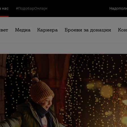
а нас
#ПодобарОнлајн
Надополн
свет
Медиа
Кариера
Броеви за донации
Кон