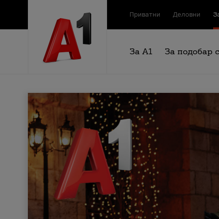
Приватни
Деловни
З
За А1
За подобар 