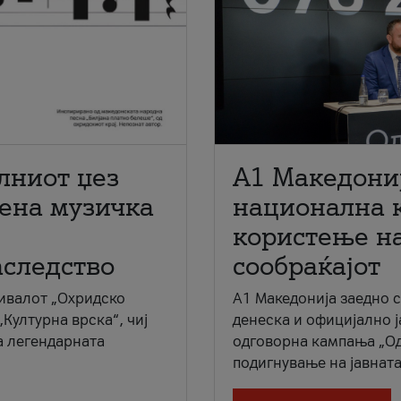
лниот џез
A1 Македони
мена музичка
национална 
користење на
аследство
сообраќајот
ивалот „Охридско
A1 Македонија заедно 
„Културна врска“, чиј
денеска и официјално 
а легендарната
одговорна кампања „Од
подигнување на јавната 