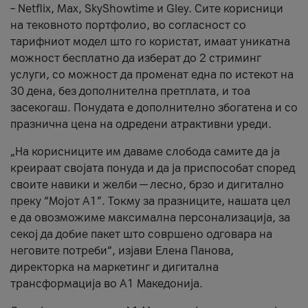
– Netflix, Max, SkyShowtime и Gley. Сите корисници
на тековното портфолио, во согласност со
тарифниот модел што го користат, имаат уникатна
можност бесплатно да изберат до 2 стриминг
услуги, со можност да променат една по истекот на
30 дена, без дополнителна претплата, и тоа
засекогаш. Понудата е дополнително збогатена и со
празнична цена на одредени атрактивни уреди.
„На корисниците им даваме слобода самите да ја
креираат својата понуда и да ја приспособат според
своите навики и желби — лесно, брзо и дигитално
преку “Мојот А1”. Токму за празниците, нашата цел
е да овозможиме максимална персонализација, за
секој да добие пакет што совршено одговара на
неговите потреби“, изјави Елена Панова,
директорка на маркетинг и дигитална
трансформација во А1 Македонија.