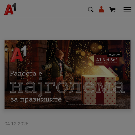
МК
EN
SQ
Приватни
Деловни
Поддршка
Надополни кредит
04.12.2025
Плати сметка