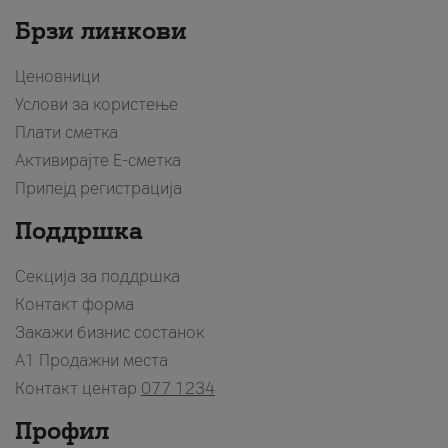
Брзи линкови
Ценовници
Услови за користење
Плати сметка
Активирајте Е-сметка
Припејд регистрација
Поддршка
Секција за поддршка
Контакт форма
Закажи бизнис состанок
A1 Продажни места
Контакт центар
077 1234
Профил