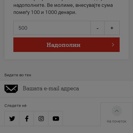
надополните. Ве молиме, внесувајте сума
помеѓу 100 и 1000 денари.
-
+
Надополни
Бидете во тек
Следете нè
На почеток