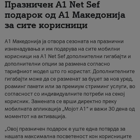
Празничен A1 Net Sеf
За нас
подарок од А1 Македонија
за сите корисници
#ПодобарОнлајн
А1 Македонија ја отвора сезоната на празнични
изненадувања и им подарува на сите мобилни
корисници на A1 Net Sef дополнителни гигабајти и
дополнителни опции за размена согласно
тарифниот модел што го користат. Дополнителните
гигабајти може да се разменат за буџет за нов уред,
роаминг пакети или за премиум стриминг услуги, во
согласност со индивидуалните потреби на секој
корисник. Замената се врши директно преку
мобилната апликација „Мојот А1“ и важи 30 дена од
моментот на активација.
„Овој празничен подарок е уште една потврда за
нашата максимална посветеност кон корисниците