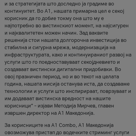
и за стратегијата што доследно ја градиме во
континуитет. Во А1, нашата примарна цел е секој
корисник да го добие токму она што му е
најпотребно во вистинскиот момент, на најсигурен
и најквалитетен можен начин. Зад ваквите
решенија стои нашата долгорочна инвестиција во
стабилна и сигурна мрежа, модернизација на
инфраструктурата, како и континуираниот развој на
услуги што го поедноставуваат секојдневието и
создаваат вистински дигитални придобивки. Во
овој празничен период, но и во текот на целата
година, нашата мисија останува иста, да создаваме
технологии и услуги што инспирираат, поврзуваат и
им додаваат вистинска вредност на нашите
корисници“ – изјави Методија Мирчев, главен
извршен директор на А1 Македонија.
За корисниците на A1 Combo, А1 Македонија
овозможува пристап до водечките стриминг услуги