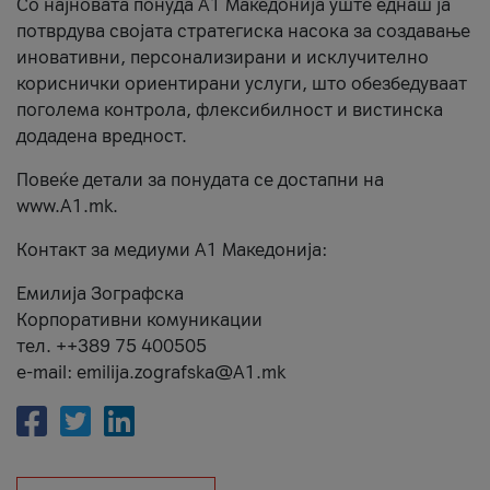
Со најновата понуда А1 Македонија уште еднаш ја
потврдува својата стратегиска насока за создавање
иновативни, персонализирани и исклучително
кориснички ориентирани услуги, што обезбедуваат
поголема контрола, флексибилност и вистинска
додадена вредност.
Повеќе детали за понудата се достапни на
www.А1.mk.
Контакт за медиуми А1 Македонија:
Емилија Зографска
Корпоративни комуникации
тел. ++389 75 400505
e-mail: emilija.zografska@A1.mk