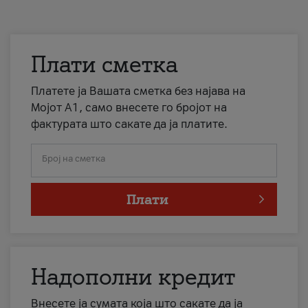
Плати сметка
Платете ја Вашата сметка без најава на
Мојот А1, само внесете го бројот на
фактурата што сакате да ја платите.
Број на сметка
Плати
Надополни кредит
Внесете ја сумата која што сакате да ја