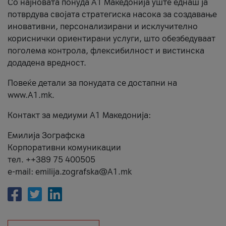
Со најновата понуда А1 Македонија уште еднаш ја
потврдува својата стратегиска насока за создавање
иновативни, персонализирани и исклучително
кориснички ориентирани услуги, што обезбедуваат
поголема контрола, флексибилност и вистинска
додадена вредност.
Повеќе детали за понудата се достапни на
www.А1.mk.
Контакт за медиуми А1 Македонија:
Емилија Зографска
Корпоративни комуникации
тел. ++389 75 400505
e-mail: emilija.zografska@A1.mk