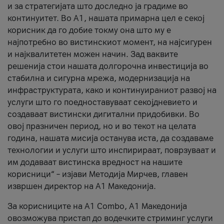
и за стратегијата што доследно ја градиме во
континуитет. Во А1, нашата примарна цел е секој
корисник да го добие токму она што му е
најпотребно во вистинскиот момент, на најсигурен
и најквалитетен можен начин. Зад ваквите
решенија стои нашата долгорочна инвестиција во
стабилна и сигурна мрежа, модернизација на
инфраструктурата, како и континуираниот развој на
услуги што го поедноставуваат секојдневието и
создаваат вистински дигитални придобивки. Во
овој празничен период, но и во текот на целата
година, нашата мисија останува иста, да создаваме
технологии и услуги што инспирираат, поврзуваат и
им додаваат вистинска вредност на нашите
корисници“ – изјави Методија Мирчев, главен
извршен директор на А1 Македонија.
За корисниците на A1 Combo, А1 Македонија
овозможува пристап до водечките стриминг услуги