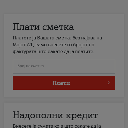
Плати сметка
Платете ја Вашата сметка без најава на
Мојот А1, само внесете го бројот на
фактурата што сакате да ја платите.
Број на сметка
Плати
Надополни кредит
Внесете ја сумата која што сакате да ја