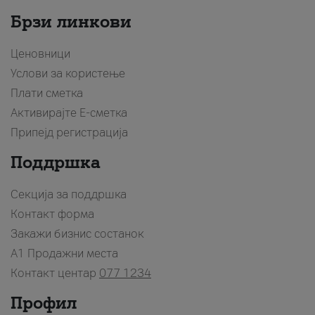
Брзи линкови
Ценовници
Услови за користење
Плати сметка
Активирајте Е-сметка
Припејд регистрација
Поддршка
Секција за поддршка
Контакт форма
Закажи бизнис состанок
A1 Продажни места
Контакт центар
077 1234
Профил