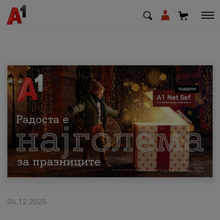
МК
EN
SQ
Приватни
Деловни
Поддршка
Надополни кредит
04.12.2025
Плати сметка