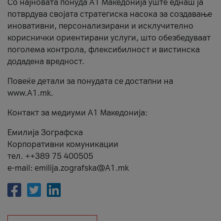
Со најновата понуда А1 Македонија уште еднаш ја
потврдува својата стратегиска насока за создавање
иновативни, персонализирани и исклучително
кориснички ориентирани услуги, што обезбедуваат
поголема контрола, флексибилност и вистинска
додадена вредност.
Повеќе детали за понудата се достапни на
www.А1.mk.
Контакт за медиуми А1 Македонија:
Емилија Зографска
Корпоративни комуникации
тел. ++389 75 400505
e-mail: emilija.zografska@A1.mk