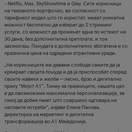
– Netflix, Max, SkyShowtime и Gley. Сите корисници
на тековното портфолио, во согласност со
тарифниот модел што го користат, имаат уникатна
можност бесплатно да изберат до 2 стриминг
услуги, со можност да променат една по истекот на
30 дена, без дополнителна претплата, и тоа
засекогаш. Понудата е дополнително збогатена и со
празнична цена на одредени атрактивни уреди.
„На корисниците им даваме слобода самите да ја
креираат својата понуда и да ја приспособат според
своите навики и желби — лесно, брзо и дигитално
преку “Мојот А1”. Токму за празниците, нашата цел
е да овозможиме максимална персонализација, за
секој да добие пакет што совршено одговара на
неговите потреби“, изјави Елена Панова,
директорка на маркетинг и дигитална
трансформација во А1 Македонија.