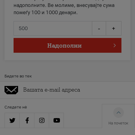
надополните. Ве молиме, внесувајте сума
помеѓу 100 и 1000 денари.
-
+
Надополни
Бидете во тек
Следете нè
На почеток