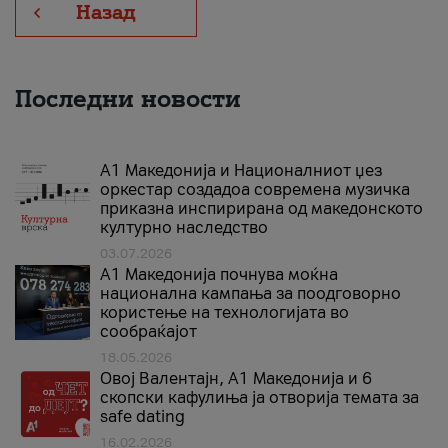
Назад
Последни новости
А1 Македонија и Националниот џез
оркестар создадоа современа музичка
приказна инспирирана од македонското
културно наследство
03.07.2026
A1 Македонија почнува моќна
национална кампања за поодговорно
користење на технологијата во
сообраќајот
18.05.2026
Овој Валентајн, A1 Македонија и 6
скопски кафулиња ја отворија темата за
safe dating
16.02.2026