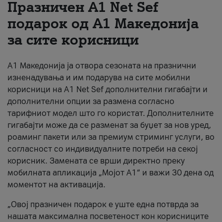
Празничен A1 Net Sеf
За нас
подарок од А1 Македонија
за сите корисници
#ПодобарОнлајн
А1 Македонија ја отвора сезоната на празнични
изненадувања и им подарува на сите мобилни
корисници на A1 Net Sef дополнителни гигабајти и
дополнителни опции за размена согласно
тарифниот модел што го користат. Дополнителните
гигабајти може да се разменат за буџет за нов уред,
роаминг пакети или за премиум стриминг услуги, во
согласност со индивидуалните потреби на секој
корисник. Замената се врши директно преку
мобилната апликација „Мојот А1“ и важи 30 дена од
моментот на активација.
„Овој празничен подарок е уште една потврда за
нашата максимална посветеност кон корисниците