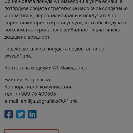
Со најновата понуда А1 Македонија уште еднаш ја
потврдува својата стратегиска насока за создавање
иновативни, персонализирани и исклучително
кориснички ориентирани услуги, што обезбедуваат
поголема контрола, флексибилност и вистинска
додадена вредност.
Повеќе детали за понудата се достапни на
www.А1.mk.
Контакт за медиуми А1 Македонија:
Емилија Зографска
Корпоративни комуникации
тел. ++389 75 400505
e-mail: emilija.zografska@A1.mk