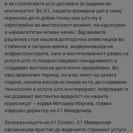
и за стратегијата што доследно ја градиме во
континуитет. Во А1, нашата примарна цел е секој
корисник да го добие токму она што му е
најпотребно во вистинскиот момент, на најсигурен
и најквалитетен можен начин. Зад ваквите
решенија стои нашата долгорочна инвестиција во
стабилна и сигурна мрежа, модернизација на
инфраструктурата, како и континуираниот развој на
услуги што го поедноставуваат секојдневието и
создаваат вистински дигитални придобивки. Во
овој празничен период, но и во текот на целата
година, нашата мисија останува иста, да создаваме
технологии и услуги што инспирираат, поврзуваат и
им додаваат вистинска вредност на нашите
корисници“ – изјави Методија Мирчев, главен
извршен директор на А1 Македонија.
За корисниците на A1 Combo, А1 Македонија
овозможува пристап до водечките стриминг услуги