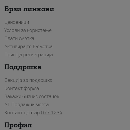
Брзи линкови
Ценовници
Услови за користење
Плати сметка
Активирајте Е-сметка
Припејд регистрација
Поддршка
Секција за поддршка
Контакт форма
Закажи бизнис состанок
A1 Продажни места
Контакт центар
077 1234
Профил