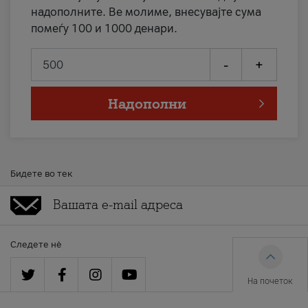
надополните. Ве молиме, внесувајте сума
помеѓу 100 и 1000 денари.
-
+
Надополни
Бидете во тек
Следете нè
На почеток