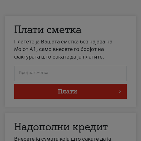
Плати сметка
Платете ја Вашата сметка без најава на
Мојот А1, само внесете го бројот на
фактурата што сакате да ја платите.
Број на сметка
Плати
Надополни кредит
Внесете ја сумата која што сакате да ја