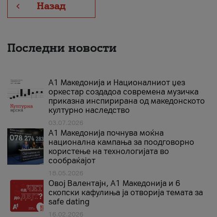
Назад
Последни новости
А1 Македонија и Националниот џез
оркестар создадоа современа музичка
приказна инспирирана од македонското
културно наследство
03.07.2026
A1 Македонија почнува моќна
национална кампања за поодговорно
користење на технологијата во
сообраќајот
18.05.2026
Овој Валентајн, A1 Македонија и 6
скопски кафулиња ја отворија темата за
safe dating
16.02.2026