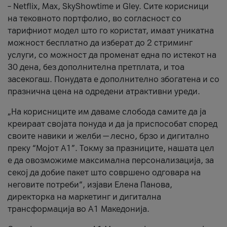
– Netflix, Max, SkyShowtime и Gley. Сите корисници
на тековното портфолио, во согласност со
тарифниот модел што го користат, имаат уникатна
можност бесплатно да изберат до 2 стриминг
услуги, со можност да променат една по истекот на
30 дена, без дополнителна претплата, и тоа
засекогаш. Понудата е дополнително збогатена и со
празнична цена на одредени атрактивни уреди.
„На корисниците им даваме слобода самите да ја
креираат својата понуда и да ја приспособат според
своите навики и желби — лесно, брзо и дигитално
преку “Мојот А1”. Токму за празниците, нашата цел
е да овозможиме максимална персонализација, за
секој да добие пакет што совршено одговара на
неговите потреби“, изјави Елена Панова,
директорка на маркетинг и дигитална
трансформација во А1 Македонија.