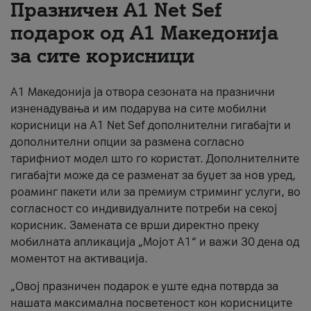
Празничен A1 Net Sеf
За нас
подарок од А1 Македонија
за сите корисници
#ПодобарОнлајн
А1 Македонија ја отвора сезоната на празнични
изненадувања и им подарува на сите мобилни
корисници на A1 Net Sef дополнителни гигабајти и
дополнителни опции за размена согласно
тарифниот модел што го користат. Дополнителните
гигабајти може да се разменат за буџет за нов уред,
роаминг пакети или за премиум стриминг услуги, во
согласност со индивидуалните потреби на секој
корисник. Замената се врши директно преку
мобилната апликација „Мојот А1“ и важи 30 дена од
моментот на активација.
„Овој празничен подарок е уште една потврда за
нашата максимална посветеност кон корисниците