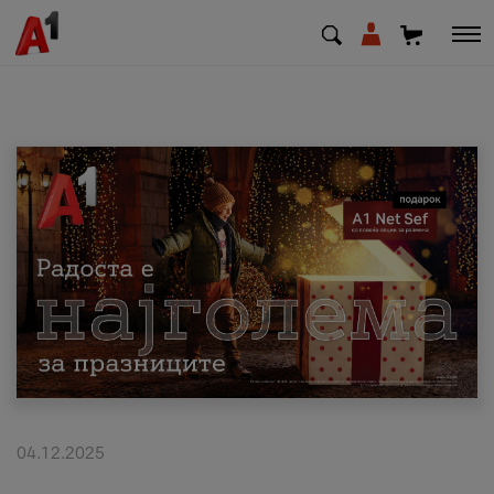
МК
EN
SQ
Приватни
Деловни
Поддршка
Надополни кредит
04.12.2025
Плати сметка