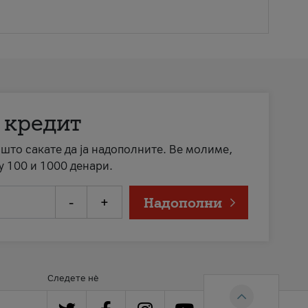
 кредит
а што сакате да ја надополните. Ве молиме,
у 100 и 1000 денари.
-
+
Надополни
Следете нè