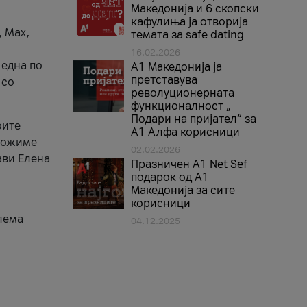
Македонија и 6 скопски
кафулиња ја отворија
, Max,
темата за safe dating
16.02.2026
 една по
А1 Македонија ја
претставува
 со
револуционерната
функционалност „
Подари на пријател“ за
оите
А1 Алфа корисници
зможиме
02.02.2026
ави Елена
Празничен A1 Net Sеf
подарок од А1
Македонија за сите
корисници
лема
04.12.2025