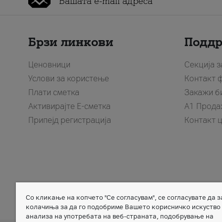
Брзи линкови
Подд
Ценовници
Секција 
Услови за користење
Контакт 
Плати сметка
Закажи б
Активирајте Е-сметка
A1 Прода
Припејд регистрација
Контакт 
Со кликање на копчето "Се согласувам", се согласувате да 
Member of
колачиња за да го подобриме Вашето корисничко искуство
анализа на употребата на веб-страната, подобрување на