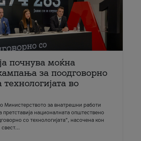
ја почнува моќна
кампања за поодговорно
 технологијата во
со Министерството за внатрешни работи
ја претставија националната општествено
говорно со технологијата“, насочена кон
свест...