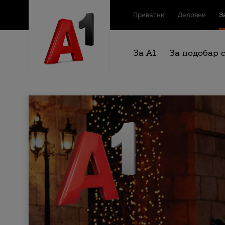
Приватни
Деловни
З
За А1
За подобар 