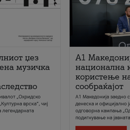
лниот џез
A1 Македони
мена музичка
национална 
користење на
аследство
сообраќајот
ивалот „Охридско
A1 Македонија заедно 
„Културна врска“, чиј
денеска и официјално 
а легендарната
одговорна кампања „Од
подигнување на јавната 