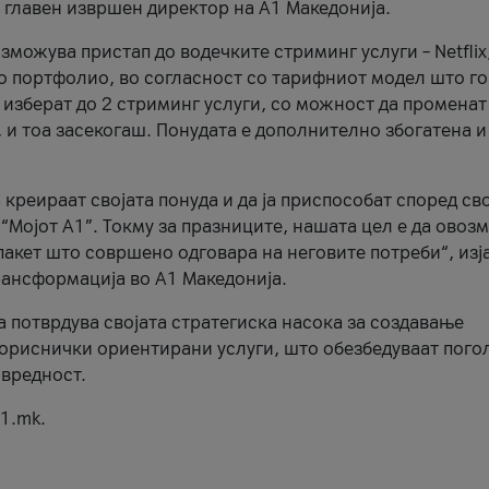
, главен извршен директор на А1 Македонија.
можува пристап до водечките стриминг услуги – Netflix
то портфолио, во согласност со тарифниот модел што го
изберат до 2 стриминг услуги, со можност да променат
, и тоа засекогаш. Понудата е дополнително збогатена и
 креираат својата понуда и да ја приспособат според св
 “Мојот А1”. Токму за празниците, нашата цел е да ово
пакет што совршено одговара на неговите потреби“, изј
рансформација во А1 Македонија.
а потврдува својата стратегиска насока за создавање
ориснички ориентирани услуги, што обезбедуваат пого
 вредност.
1.mk.