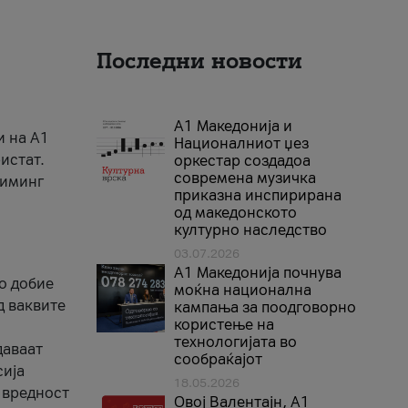
Последни новости
А1 Македонија и
и на A1
Националниот џез
истат.
оркестар создадоа
современа музичка
риминг
приказна инспирирана
од македонското
културно наследство
03.07.2026
A1 Македонија почнува
го добие
моќна национална
д ваквите
кампања за поодговорно
користење на
технологијата во
даваат
сообраќајот
сија
18.05.2026
 вредност
Овој Валентајн, A1