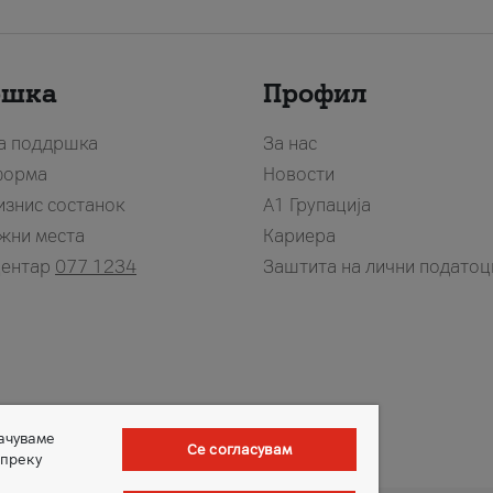
ршка
Профил
за поддршка
За нас
форма
Новости
изнис состанок
А1 Групација
жни места
Кариера
центар
077 1234
Заштита на лични податоц
зачуваме
Се согласувам
 преку