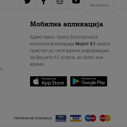
На почеток
Мобилна апликација
Единствено преку бесплатната
мобилна апликација
Мојот A1
имате
пристап до сите важни информации
за Вашите A1 услуги, во било кое
време.
и
Начини на плаќање