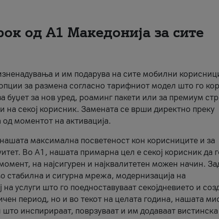
рок од А1 Македонија за сите
 изненадувања и им подарува на сите мобилни корисниц
 опции за размена согласно тарифниот модел што го кор
а буџет за нов уред, роаминг пакети или за премиум ст
и на секој корисник. Замената се врши директно преку
 од моментот на активација.
а нашата максимална посветеност кон корисниците и за
итет. Во А1, нашата примарна цел е секој корисник да 
момент, на најсигурен и најквалитетен можен начин. За
о стабилна и сигурна мрежа, модернизација на
 на услуги што го поедноставуваат секојдневието и соз
чен период, но и во текот на целата година, нашата ми
и што инспирираат, поврзуваат и им додаваат вистинска