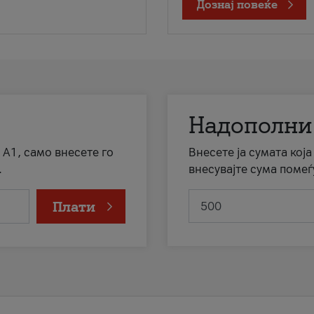
Дознај повеќе
Надополни
 А1, само внесете го
Внесете ја сумата кој
.
внесувајте сума помеѓ
Плати