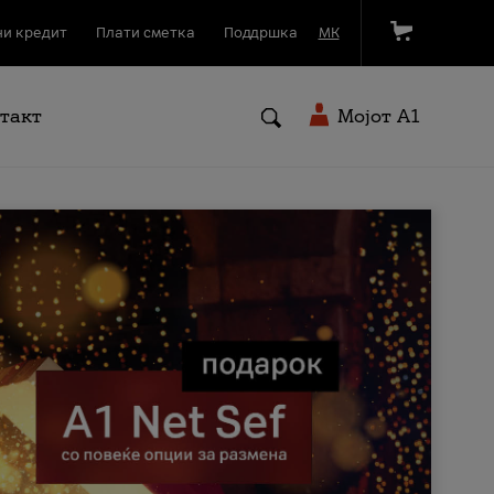
и кредит
Плати сметка
Поддршка
МК
такт
Мојот A1