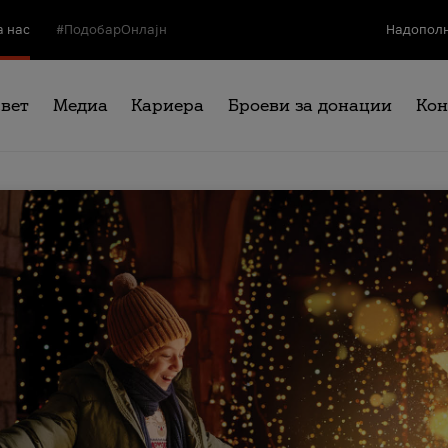
а нас
#ПодобарОнлајн
Надополн
свет
Медиа
Кариера
Броеви за донации
Кон