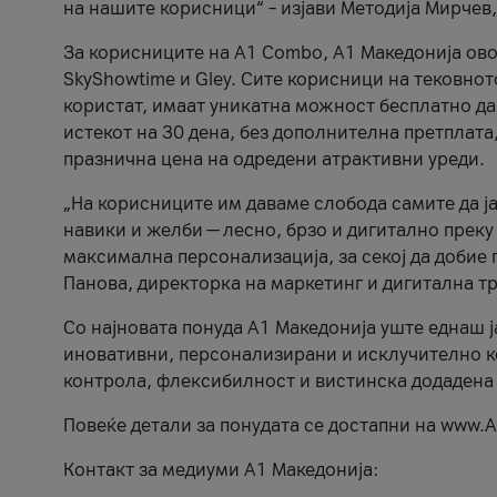
на нашите корисници“ – изјави Методија Мирчев
За корисниците на A1 Combo, А1 Македонија овоз
SkyShowtime и Gley. Сите корисници на тековно
користат, имаат уникатна можност бесплатно да 
истекот на 30 дена, без дополнителна претплата
празнична цена на одредени атрактивни уреди.
„На корисниците им даваме слобода самите да ја
навики и желби — лесно, брзо и дигитално преку
максимална персонализација, за секој да добие 
Панова, директорка на маркетинг и дигитална т
Со најновата понуда А1 Македонија уште еднаш ј
иновативни, персонализирани и исклучително к
контрола, флексибилност и вистинска додадена
Повеќе детали за понудата се достапни на www.А
Контакт за медиуми А1 Македонија: