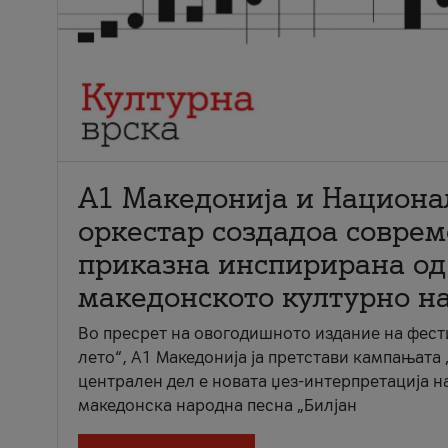
А1 Македонија и Национа
оркестар создадоа совре
приказна инспирирана од
македонското културно н
Во пресрет на овогодишното издание на фест
лето“, А1 Македонија ја претстави кампањата 
централен дел е новата џез-интерпретација н
македонска народна песна „Билјан