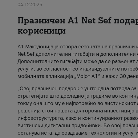
04.12.2025
Празничен A1 Net Sеf пода
корисници
А1 Македонија ја отвора сезоната на празнични
Net Sef дополнителни гигабајти и дополнителни
Дополнителните гигабајти може да се разменат з
услуги, во согласност со индивидуалните потреб
мобилната апликација „Мојот А1“ и важи 30 дена
„Овој празничен подарок е уште една потврда з
стратегијата што доследно ја градиме во контину
токму она што му е најпотребно во вистинскиот 
решенија стои нашата долгорочна инвестиција в
инфраструктурата, како и континуираниот развој
вистински дигитални придобивки. Во овој празни
останува иста, да создаваме технологии и услуг