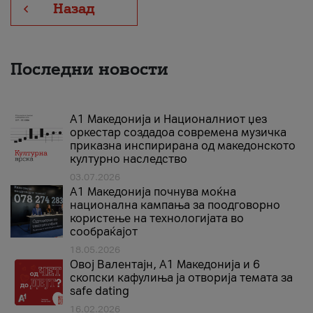
Назад
Последни новости
А1 Македонија и Националниот џез
оркестар создадоа современа музичка
приказна инспирирана од македонското
културно наследство
03.07.2026
A1 Македонија почнува моќна
национална кампања за поодговорно
користење на технологијата во
сообраќајот
18.05.2026
Овој Валентајн, A1 Македонија и 6
скопски кафулиња ја отворија темата за
safe dating
16.02.2026