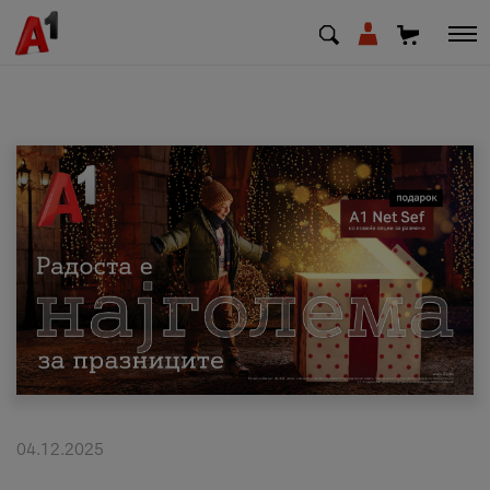
МК
EN
SQ
Приватни
Деловни
Поддршка
Надополни кредит
04.12.2025
Плати сметка