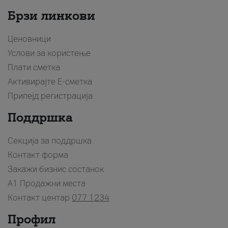
Брзи линкови
Ценовници
Услови за користење
Плати сметка
Активирајте Е-сметка
Припејд регистрација
Поддршка
Секција за поддршка
Контакт форма
Закажи бизнис состанок
A1 Продажни места
Контакт центар
077 1234
Профил