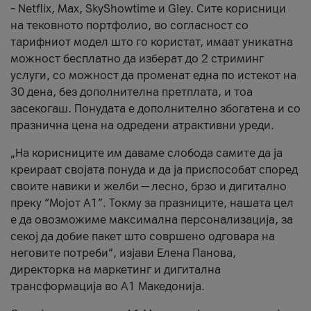
– Netflix, Max, SkyShowtime и Gley. Сите корисници
на тековното портфолио, во согласност со
тарифниот модел што го користат, имаат уникатна
можност бесплатно да изберат до 2 стриминг
услуги, со можност да променат една по истекот на
30 дена, без дополнителна претплата, и тоа
засекогаш. Понудата е дополнително збогатена и со
празнична цена на одредени атрактивни уреди.
„На корисниците им даваме слобода самите да ја
креираат својата понуда и да ја приспособат според
своите навики и желби — лесно, брзо и дигитално
преку “Мојот А1”. Токму за празниците, нашата цел
е да овозможиме максимална персонализација, за
секој да добие пакет што совршено одговара на
неговите потреби“, изјави Елена Панова,
директорка на маркетинг и дигитална
трансформација во А1 Македонија.