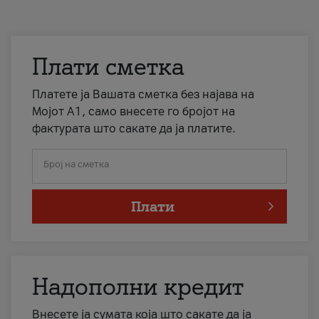
Плати сметка
Платете ја Вашата сметка без најава на
Мојот А1, само внесете го бројот на
фактурата што сакате да ја платите.
Број на сметка
Плати
Надополни кредит
Внесете ја сумата која што сакате да ја