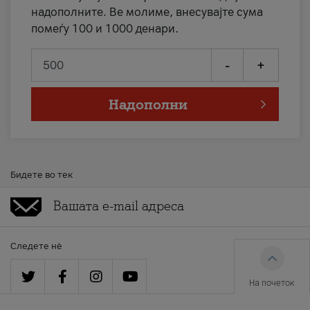
надополните. Ве молиме, внесувајте сума
помеѓу 100 и 1000 денари.
-
+
Надополни
Бидете во тек
Следете нè
На почеток