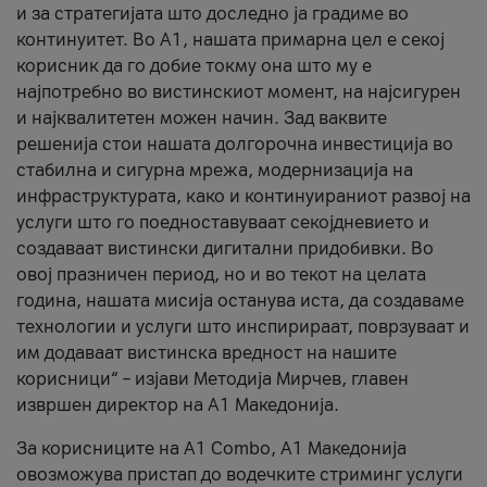
и за стратегијата што доследно ја градиме во
континуитет. Во А1, нашата примарна цел е секој
корисник да го добие токму она што му е
најпотребно во вистинскиот момент, на најсигурен
и најквалитетен можен начин. Зад ваквите
решенија стои нашата долгорочна инвестиција во
стабилна и сигурна мрежа, модернизација на
инфраструктурата, како и континуираниот развој на
услуги што го поедноставуваат секојдневието и
создаваат вистински дигитални придобивки. Во
овој празничен период, но и во текот на целата
година, нашата мисија останува иста, да создаваме
технологии и услуги што инспирираат, поврзуваат и
им додаваат вистинска вредност на нашите
корисници“ – изјави Методија Мирчев, главен
извршен директор на А1 Македонија.
За корисниците на A1 Combo, А1 Македонија
овозможува пристап до водечките стриминг услуги