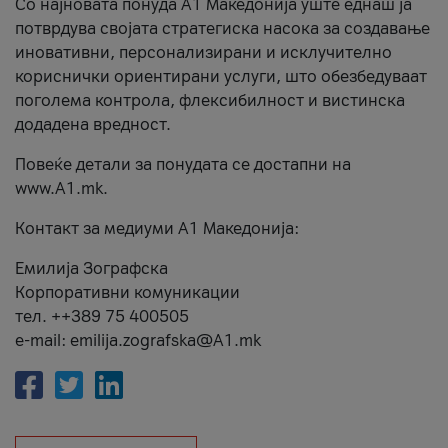
Со најновата понуда А1 Македонија уште еднаш ја
потврдува својата стратегиска насока за создавање
иновативни, персонализирани и исклучително
кориснички ориентирани услуги, што обезбедуваат
поголема контрола, флексибилност и вистинска
додадена вредност.
Повеќе детали за понудата се достапни на
www.А1.mk.
Контакт за медиуми А1 Македонија:
Емилија Зографска
Корпоративни комуникации
тел. ++389 75 400505
e-mail: emilija.zografska@A1.mk