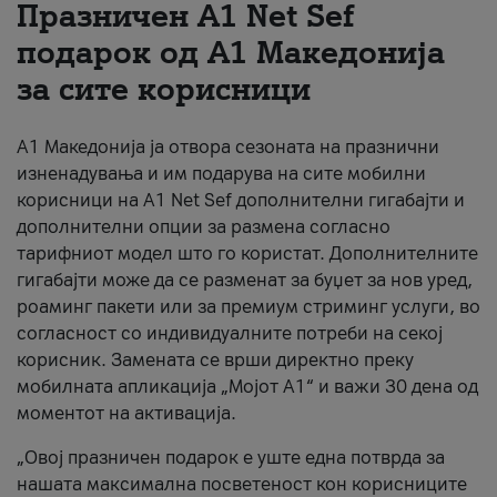
Празничен A1 Net Sеf
За нас
подарок од А1 Македонија
за сите корисници
#ПодобарОнлајн
А1 Македонија ја отвора сезоната на празнични
изненадувања и им подарува на сите мобилни
корисници на A1 Net Sef дополнителни гигабајти и
дополнителни опции за размена согласно
тарифниот модел што го користат. Дополнителните
гигабајти може да се разменат за буџет за нов уред,
роаминг пакети или за премиум стриминг услуги, во
согласност со индивидуалните потреби на секој
корисник. Замената се врши директно преку
мобилната апликација „Мојот А1“ и важи 30 дена од
моментот на активација.
„Овој празничен подарок е уште една потврда за
нашата максимална посветеност кон корисниците