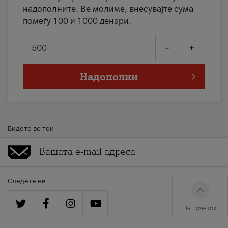
надополните. Ве молиме, внесувајте сума
помеѓу 100 и 1000 денари.
-
+
Надополни
Бидете во тек
Следете нè
На почеток