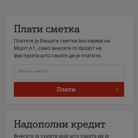
Плати сметка
Платете ја Вашата сметка без најава на
Мојот А1, само внесете го бројот на
фактурата што сакате да ја платите.
Број на сметка
Плати
Надополни кредит
Внесете ја сумата која што сакате да ја