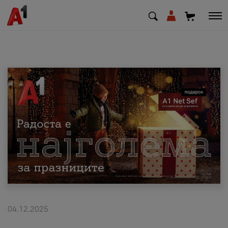
МК
EN
SQ
Приватни
Деловни
Поддршка
Надополни кредит
04.12.2025
Плати сметка