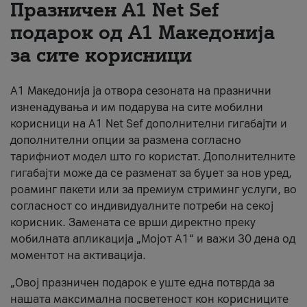
Празничен A1 Net Sеf
За нас
подарок од А1 Македонија
за сите корисници
#ПодобарОнлајн
А1 Македонија ја отвора сезоната на празнични
изненадувања и им подарува на сите мобилни
корисници на A1 Net Sef дополнителни гигабајти и
дополнителни опции за размена согласно
тарифниот модел што го користат. Дополнителните
гигабајти може да се разменат за буџет за нов уред,
роаминг пакети или за премиум стриминг услуги, во
согласност со индивидуалните потреби на секој
корисник. Замената се врши директно преку
мобилната апликација „Мојот А1“ и важи 30 дена од
моментот на активација.
„Овој празничен подарок е уште една потврда за
нашата максимална посветеност кон корисниците