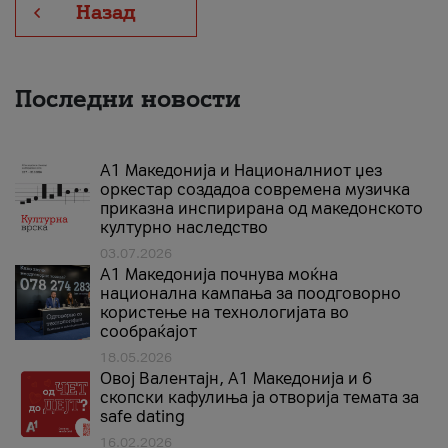
Назад
Последни новости
А1 Македонија и Националниот џез
оркестар создадоа современа музичка
приказна инспирирана од македонското
културно наследство
03.07.2026
A1 Македонија почнува моќна
национална кампања за поодговорно
користење на технологијата во
сообраќајот
18.05.2026
Овој Валентајн, A1 Македонија и 6
скопски кафулиња ја отворија темата за
safe dating
16.02.2026