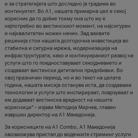
и за стратегијата што доследно ја градиме во
континуитет. Во А1, нашата примарна цел е секој
корисник да го добие токму она што му е
најпотребно во вистинскиот момент, на најсигурен
и најквалитетен можен начин. Зад ваквите
решенија стои нашата долгорочна инвестиција во
стабилна и сигурна мрежа, модернизација на
инфраструктурата, како и континуираниот развој на
услуги што го поедноставуваат секојдневието и
создаваат вистински дигитални придобивки. Во
овој празничен период, но и во текот на целата
година, нашата мисија останува иста, да создаваме
технологии и услуги што инспирираат, поврзуваат и
им додаваат вистинска вредност на нашите
корисници“ – изјави Методија Мирчев, главен
извршен директор на А1 Македонија.
За корисниците на A1 Combo, А1 Македонија
овозможува пристап до водечките стриминг услуги