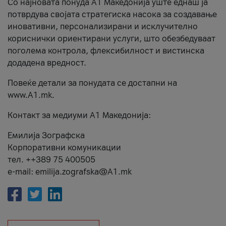
Со најновата понуда А1 Македонија уште еднаш ја
потврдува својата стратегиска насока за создавање
иновативни, персонализирани и исклучително
кориснички ориентирани услуги, што обезбедуваат
поголема контрола, флексибилност и вистинска
додадена вредност.
Повеќе детали за понудата се достапни на
www.А1.mk.
Контакт за медиуми А1 Македонија:
Емилија Зографска
Корпоративни комуникации
тел. ++389 75 400505
e-mail: emilija.zografska@A1.mk