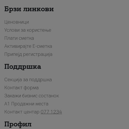
Брзи линкови
Ценовници
Услови за користење
Плати сметка
Активирајте Е-сметка
Припејд регистрација
Поддршка
Секција за поддршка
Контакт форма
Закажи бизнис состанок
A1 Продажни места
Контакт центар
077 1234
Профил