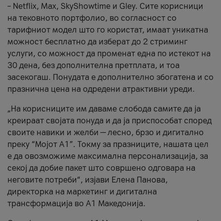
– Netflix, Max, SkyShowtime и Gley. Сите корисници
на тековното портфолио, во согласност со
тарифниот модел што го користат, имаат уникатна
можност бесплатно да изберат до 2 стриминг
услуги, со можност да променат една по истекот на
30 дена, без дополнителна претплата, и тоа
засекогаш. Понудата е дополнително збогатена и со
празнична цена на одредени атрактивни уреди.
„На корисниците им даваме слобода самите да ја
креираат својата понуда и да ја приспособат според
своите навики и желби — лесно, брзо и дигитално
преку “Мојот А1”. Токму за празниците, нашата цел
е да овозможиме максимална персонализација, за
секој да добие пакет што совршено одговара на
неговите потреби“, изјави Елена Панова,
директорка на маркетинг и дигитална
трансформација во А1 Македонија.