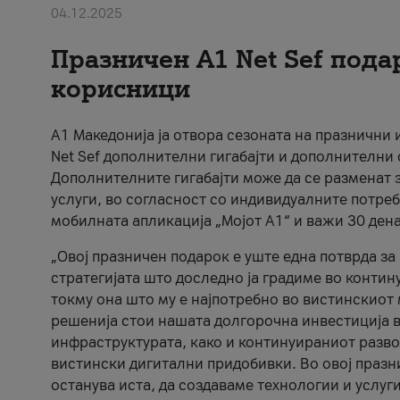
04.12.2025
Празничен A1 Net Sеf пода
корисници
А1 Македонија ја отвора сезоната на празнични
Net Sef дополнителни гигабајти и дополнителни
Дополнителните гигабајти може да се разменат з
услуги, во согласност со индивидуалните потреб
мобилната апликација „Мојот А1“ и важи 30 дена
„Овој празничен подарок е уште една потврда з
стратегијата што доследно ја градиме во контину
токму она што му е најпотребно во вистинскиот 
решенија стои нашата долгорочна инвестиција в
инфраструктурата, како и континуираниот развој
вистински дигитални придобивки. Во овој празни
останува иста, да создаваме технологии и услуг