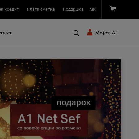
и кредит
Плати сметка
Поддршка
МК
такт
Мојот A1