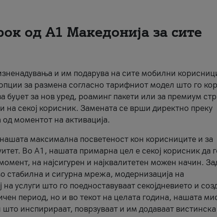
рок од А1 Македонија за сите
 изненадувања и им подарува на сите мобилни корисниц
 опции за размена согласно тарифниот модел што го кор
а буџет за нов уред, роаминг пакети или за премиум ст
и на секој корисник. Замената се врши директно преку
 од моментот на активација.
а нашата максимална посветеност кон корисниците и за
итет. Во А1, нашата примарна цел е секој корисник да 
момент, на најсигурен и најквалитетен можен начин. За
о стабилна и сигурна мрежа, модернизација на
 на услуги што го поедноставуваат секојдневието и соз
чен период, но и во текот на целата година, нашата ми
и што инспирираат, поврзуваат и им додаваат вистинска