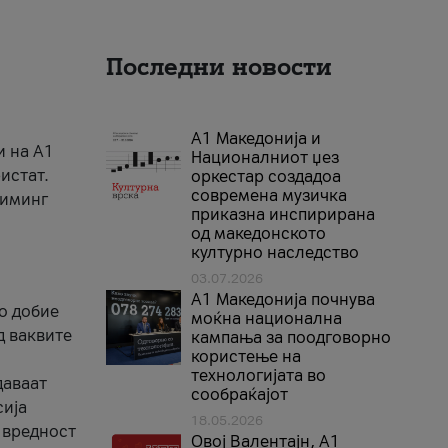
Последни новости
А1 Македонија и
и на A1
Националниот џез
истат.
оркестар создадоа
современа музичка
риминг
приказна инспирирана
од македонското
културно наследство
03.07.2026
A1 Македонија почнува
го добие
моќна национална
д ваквите
кампања за поодговорно
користење на
технологијата во
даваат
сообраќајот
сија
18.05.2026
 вредност
Овој Валентајн, A1