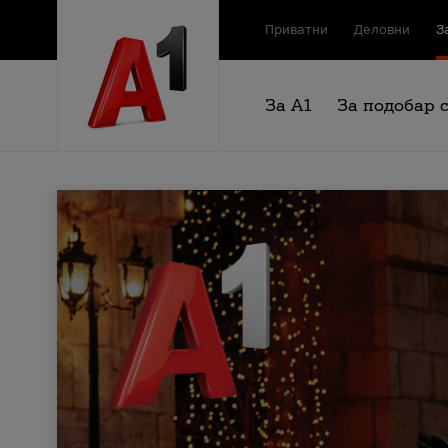
Приватни
Деловни
З
За А1
За подобар 