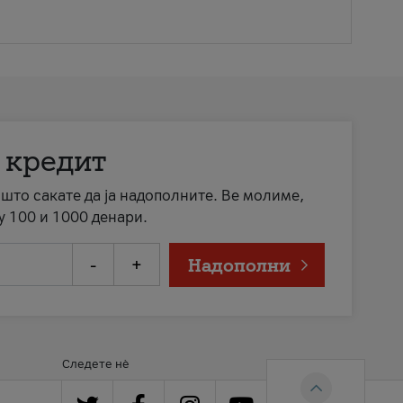
 кредит
а што сакате да ја надополните. Ве молиме,
у 100 и 1000 денари.
-
+
Надополни
Следете нè