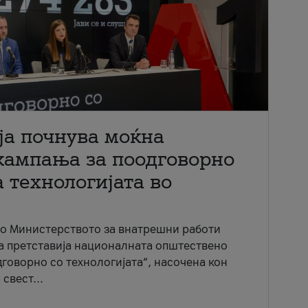
ја почнува моќна
кампања за поодговорно
 технологијата во
со Министерството за внатрешни работи
ја претставија националната општествено
говорно со технологијата“, насочена кон
свест...