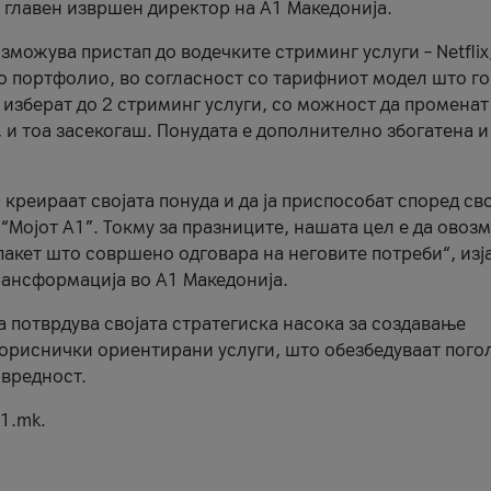
, главен извршен директор на А1 Македонија.
можува пристап до водечките стриминг услуги – Netflix
то портфолио, во согласност со тарифниот модел што го
изберат до 2 стриминг услуги, со можност да променат
, и тоа засекогаш. Понудата е дополнително збогатена и
 креираат својата понуда и да ја приспособат според св
 “Мојот А1”. Токму за празниците, нашата цел е да ово
пакет што совршено одговара на неговите потреби“, изј
рансформација во А1 Македонија.
а потврдува својата стратегиска насока за создавање
ориснички ориентирани услуги, што обезбедуваат пого
 вредност.
1.mk.