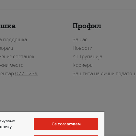
ршка
Профил
за поддршка
За нас
форма
Новости
изнис состанок
А1 Групација
жни места
Кариера
центар
077 1234
Заштита на лични податоц
зачуваме
Се согласувам
 преку