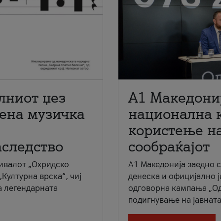
лниот џез
A1 Македони
мена музичка
национална 
користење на
аследство
сообраќајот
ивалот „Охридско
A1 Македонија заедно 
„Културна врска“, чиј
денеска и официјално 
а легендарната
одговорна кампања „Од
подигнување на јавната 