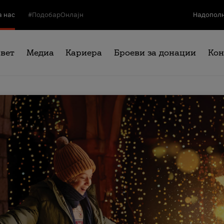
а нас
#ПодобарОнлајн
Надополн
свет
Медиа
Кариера
Броеви за донации
Кон