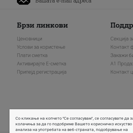
Брзи линкови
Подд
Ценовници
Секција 
Услови за користење
Контакт 
Плати сметка
Закажи б
Активирајте Е-сметка
A1 Прода
Припејд регистрација
Контакт 
Со кликање на копчето "Се согласувам", се согласувате да 
Member of
колачиња за да го подобриме Вашето корисничко искуство
анализа на употребата на веб-страната, подобрување на