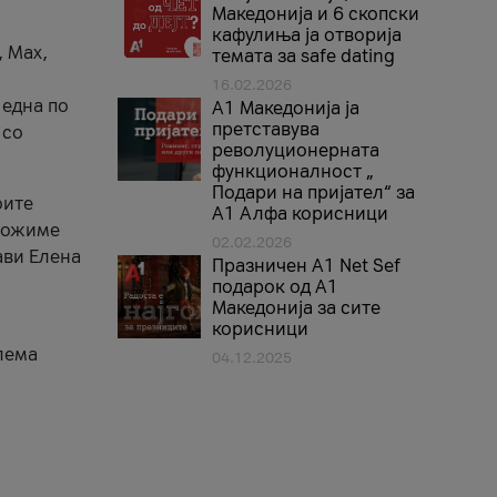
Македонија и 6 скопски
кафулиња ја отворија
, Max,
темата за safe dating
16.02.2026
 една по
А1 Македонија ја
претставува
 со
револуционерната
функционалност „
Подари на пријател“ за
оите
А1 Алфа корисници
зможиме
02.02.2026
ави Елена
Празничен A1 Net Sеf
подарок од А1
Македонија за сите
корисници
лема
04.12.2025