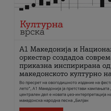
А1 Македонија и Национа
оркестар создадоа совре
приказна инспирирана од
македонското културно н
Во пресрет на овогодишното издание на фест
лето“, А1 Македонија ја претстави кампањата 
централен дел е новата џез-интерпретација н
македонска народна песна „Билјан