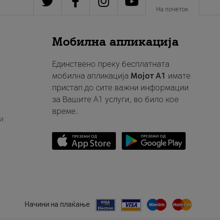
На почеток
Мобилна апликација
Единствено преку бесплатната
мобилна апликација
Мојот A1
имате
пристап до сите важни информации
за Вашите A1 услуги, во било кое
време.
и
Начини на плаќање