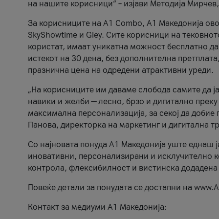
на нашите корисници“ – изјави Методија Мирчев
За корисниците на A1 Combo, А1 Македонија овоз
SkyShowtime и Gley. Сите корисници на тековно
користат, имаат уникатна можност бесплатно да 
истекот на 30 дена, без дополнителна претплата
празнична цена на одредени атрактивни уреди.
„На корисниците им даваме слобода самите да ја
навики и желби — лесно, брзо и дигитално преку
максимална персонализација, за секој да добие 
Панова, директорка на маркетинг и дигитална т
Со најновата понуда А1 Македонија уште еднаш ј
иновативни, персонализирани и исклучително к
контрола, флексибилност и вистинска додадена
Повеќе детали за понудата се достапни на www.А
Контакт за медиуми А1 Македонија: