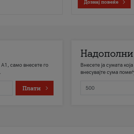
Дознај повеќе
Надополни
 А1, само внесете го
Внесете ја сумата кој
.
внесувајте сума помеѓ
Плати